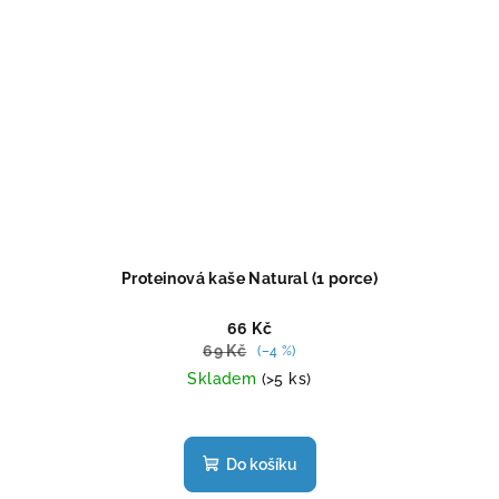
Proteinová kaše Natural (1 porce)
66 Kč
69 Kč
(–4 %)
Skladem
(>5 ks)
Průměrné
hodnocení
produktu
Do košíku
je