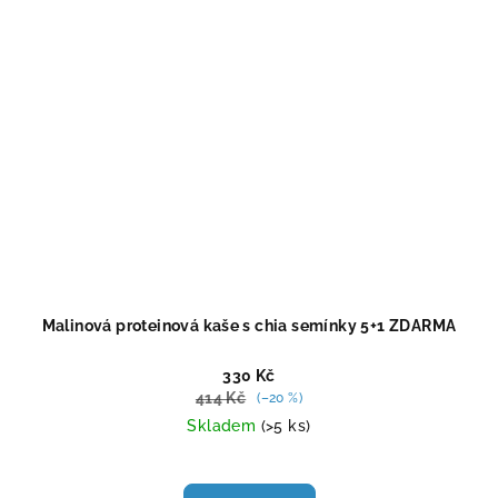
Malinová proteinová kaše s chia semínky 5+1 ZDARMA
330 Kč
414 Kč
(–20 %)
Skladem
(>5 ks)
Průměrné
hodnocení