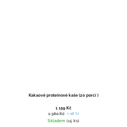
Kakaové proteinové kaše (20 porcí )
1 159 Kč
1 380 Kč
(–16 %)
Skladem
(>5 ks)