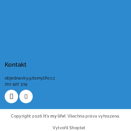
Kontakt
objednavky
@
itsmylife.cz
722 927 319
Copyright 2026
It's my life!
. Všechna práva vyhrazena.
Vytvořil Shoptet