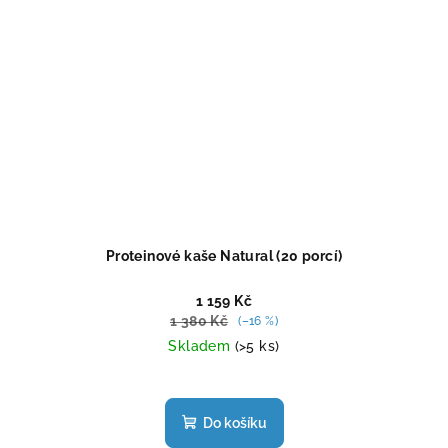
Proteinové kaše Natural (20 porcí)
1 159 Kč
1 380 Kč
(–16 %)
Skladem
(>5 ks)
Průměrné
hodnocení
produktu
Do košíku
je