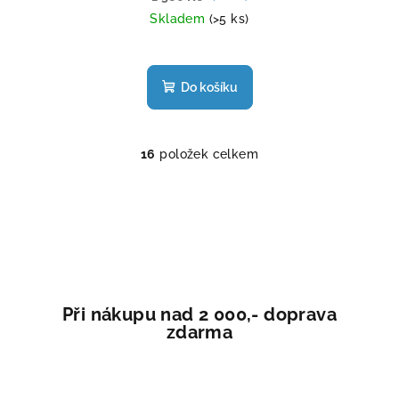
Skladem
(>5 ks)
Průměrné
hodnocení
produktu
Do košíku
je
5,0
z
16
položek celkem
5
O
hvězdiček.
v
l
á
d
a
c
í
Při nákupu nad 2 000,- doprava
p
zdarma
r
v
k