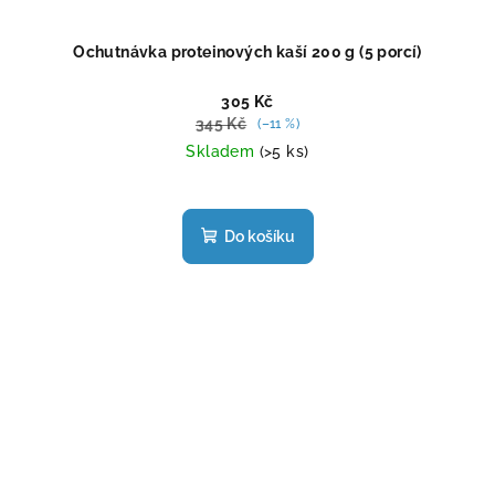
Ochutnávka proteinových kaší 200 g (5 porcí)
305 Kč
345 Kč
(–11 %)
Skladem
(>5 ks)
Průměrné
hodnocení
produktu
Do košíku
je
4,7
z
5
hvězdiček.