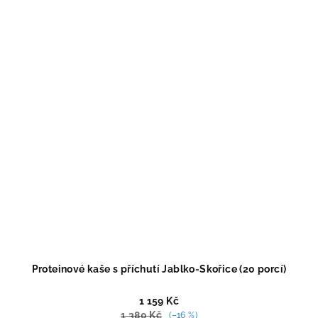
5,0
z
5
hvězdiček.
Proteinové kaše s příchutí Jablko-Skořice (20 porcí)
1 159 Kč
1 380 Kč
(–16 %)