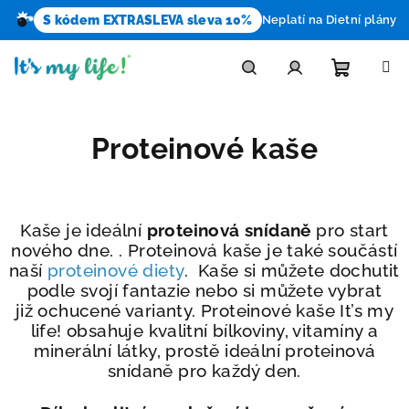
S kódem EXTRASLEVA sleva 10%
Neplatí na Dietní plány
Přejít
na
obsah
Nákupn
Hledat
Přihlášení
Proteinové kaše
košík
Kaše je ideální
proteinová snídaně
pro start
nového dne. . Proteinová kaše je také součástí
naší
proteinové diety
. Kaše si můžete dochutit
podle svojí fantazie nebo si můžete vybrat
již ochucené varianty. Proteinové kaše It’s my
life! obsahuje kvalitní bílkoviny, vitamíny a
minerální látky, prostě ideální proteinová
snídaně pro každý den.