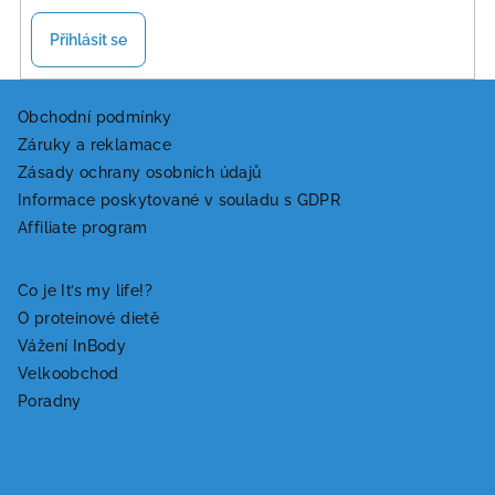
Přihlásit se
Z
á
Obchodní podmínky
Záruky a reklamace
p
Zásady ochrany osobních údajů
a
Informace poskytované v souladu s GDPR
t
Affiliate program
í
Co je It’s my life!?
O proteinové dietě
Vážení InBody
Velkoobchod
Poradny