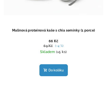
Malinová proteinová kaše s chia semínky (1 porce)
66 Kč
69 Kč
(–4 %)
Skladem
(>5 ks)
Průměrné
hodnocení
produktu
Do košíku
je
4,4
z
5
hvězdiček.