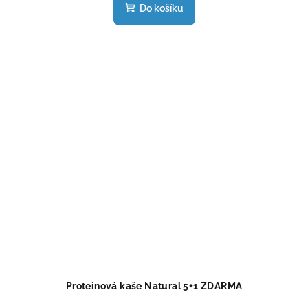
produktu
Do košíku
je
5,0
z
5
hvězdiček.
Proteinová kaše Natural 5+1 ZDARMA