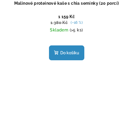
Malinové proteinové kaše s chia semínky (20 porcí)
1 159 Kč
1 380 Kč
(–16 %)
Skladem
(>5 ks)
Průměrné
hodnocení
produktu
Do košíku
je
5,0
z
5
hvězdiček.