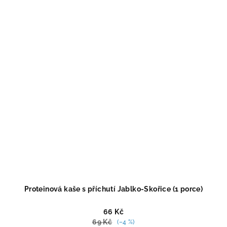
4,8
z
5
hvězdiček.
Proteinová kaše s příchutí Jablko-Skořice (1 porce)
66 Kč
69 Kč
(–4 %)