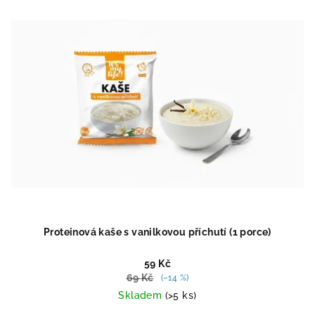
ý
d
p
u
i
k
s
t
p
ů
r
o
d
u
k
t
ů
Proteinová kaše s vanilkovou příchutí (1 porce)
59 Kč
69 Kč
(–14 %)
Skladem
(>5 ks)