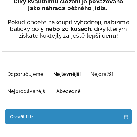
Díky kvalitnímu složení je považováno
jako náhrada běžného jídla.
Pokud chcete nakoupit výhodněji, nabízíme
balíčky po
5 nebo 20 kusech
, díky kterým
získáte koktejly za ještě
lepší cenu!
Ř
a
Doporučujeme
Nejlevnější
Nejdražší
z
e
Nejprodávanější
Abecedně
n
í
p
Otevřít filtr
r
V
o