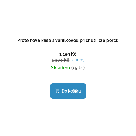
Proteinová kaše s vanilkovou příchutí, (20 porcí)
1 159 Kč
1 380 Kč
(–16 %)
Skladem
(>5 ks)
Průměrné
hodnocení
produktu
Do košíku
je
5,0
z
5
hvězdiček.