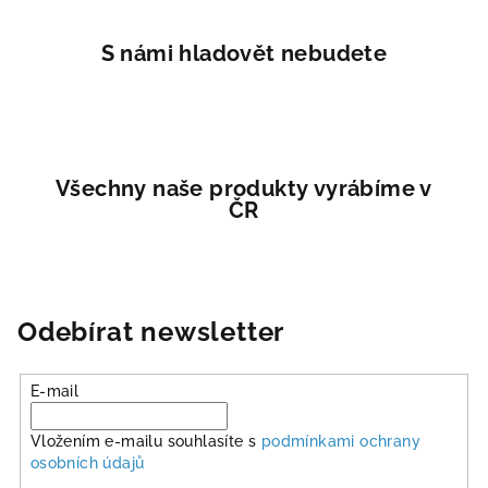
y
v
S námi hladovět nebudete
ý
p
i
s
u
Všechny naše produkty vyrábíme v
ČR
Odebírat newsletter
E-mail
Vložením e-mailu souhlasíte s
podmínkami ochrany
osobních údajů