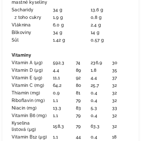
mastné kyseliny
Sacharidy
34 g
13,6 g
z toho cukry
1,9 g
0,8 g
Vláknina
6,0 g
2,4 g
Bílkoviny
34 g
14 g
Sůl
1,42 g
0,57 g
Vitaminy
Vitamin A (µg)
592,3
74
236,9
30
Vitamin D (µg)
4,4
89
1,8
35
Vitamin E (µg)
11,1
92
4,4
37
Vitamin C (mg)
64,2
80
25,7
32
Thiamin (mg)
0,9
81
0,4
32
Riboflavin (mg)
1,1
79
0,4
32
Niacin (mg)
13,3
83
5,3
33
Vitamin B6 (mg)
1,1
79
0,4
32
Kyselina
158,3
79
63,3
32
listová (µg)
Vitamin B12 (µg)
1,1
44
0,4
18