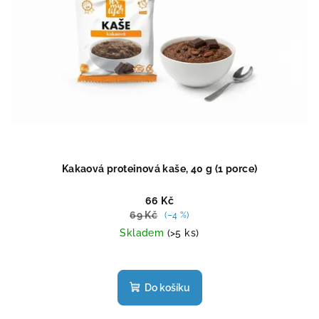
Kakaová proteinová kaše, 40 g (1 porce)
66 Kč
69 Kč
(–4 %)
Skladem
(>5 ks)
Průměrné
hodnocení
produktu
Do košíku
je
4,9