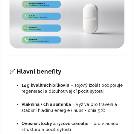
✅
Hlavní benefity
14 g kvalitních bílkovin
– sójový izolát podporuje
regeneraci a dlouhotrvající pocit sytosti
Vláknina + chia semínka
– výživa pro trávení a
stabilní hladinu energie (inulin + chia 5 %)
Ovesné vločky a rýžové cereálie
– pro vláčnou
strukturu a pocit sytosti