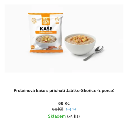
Proteinová kaše s příchutí Jablko-Skořice (1 porce)
66 Kč
69 Kč
(–4 %)
Skladem
(>5 ks)
Průměrné