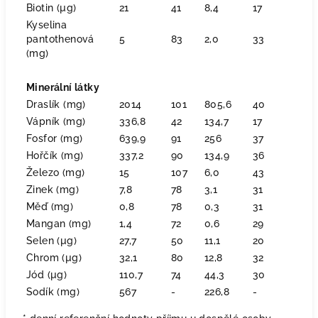
Biotin (µg)
21
41
8,4
17
Kyselina
pantothenová
5
83
2,0
33
(mg)
Minerální látky
Draslík (mg)
2014
101
805,6
40
Vápník (mg)
336,8
42
134,7
17
Fosfor (mg)
639,9
91
256
37
Hořčík (mg)
337,2
90
134,9
36
Železo (mg)
15
107
6,0
43
Zinek (mg)
7,8
78
3,1
31
Měď (mg)
0,8
78
0,3
31
Mangan (mg)
1,4
72
0,6
29
Selen (µg)
27,7
50
11,1
20
Chrom (µg)
32,1
80
12,8
32
Jód (µg)
110,7
74
44,3
30
Sodík (mg)
567
-
226,8
-