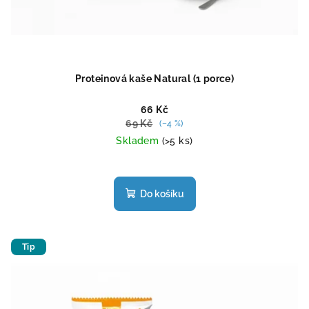
Proteinová kaše Natural (1 porce)
66 Kč
69 Kč
(–4 %)
Skladem
(>5 ks)
Průměrné
hodnocení
produktu
Do košíku
je
4,8
z
5
Tip
hvězdiček.