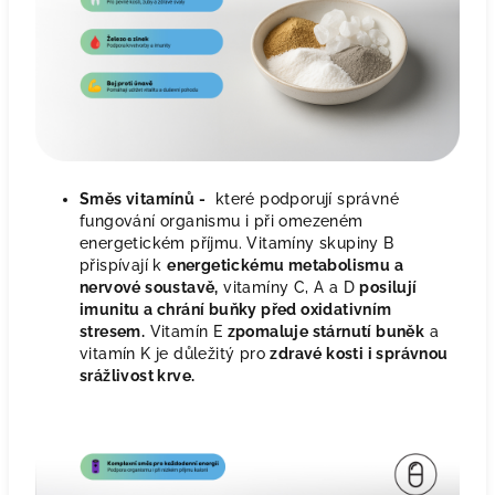
Směs vitamínů -
které podporují správné
fungování organismu i při omezeném
energetickém příjmu. Vitamíny skupiny B
přispívají k
energetickému metabolismu a
nervové soustavě,
vitamíny C, A a D
posilují
imunitu a chrání buňky před oxidativním
stresem.
Vitamín E
zpomaluje stárnutí buněk
a
vitamín K je důležitý pro
zdravé kosti i správnou
srážlivost krve.