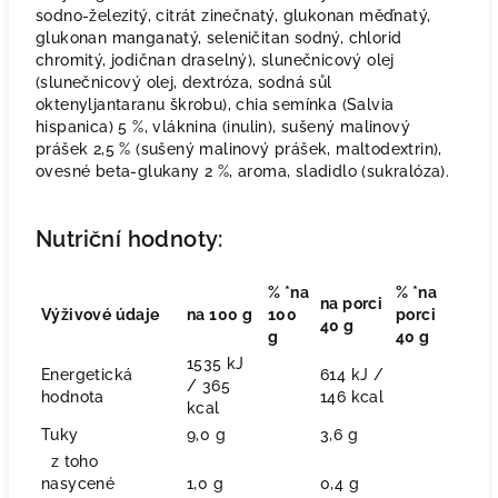
sodno-železitý, citrát zinečnatý, glukonan měďnatý,
glukonan manganatý, seleničitan sodný, chlorid
chromitý, jodičnan draselný), slunečnicový olej
(slunečnicový olej, dextróza, sodná sůl
oktenyljantaranu škrobu), chia semínka (Salvia
hispanica) 5 %, vláknina (inulin), sušený malinový
prášek 2,5 % (sušený malinový prášek, maltodextrin),
ovesné beta-glukany 2 %, aroma, sladidlo (sukralóza).
Nutriční hodnoty:
% *na
% *na
na porci
Výživové údaje
na 100 g
100
porci
40 g
g
40 g
1535 kJ
Energetická
614 kJ /
/ 365
hodnota
146 kcal
kcal
Tuky
9,0 g
3,6 g
z toho
nasycené
1,0 g
0,4 g