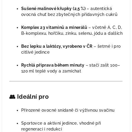
Sušené malinové křupky (2,5 %)
– autentická
ovocná chuť bez zbytečných přídavných cukrů
Komplex 23 vitamínů a minerálů
– včetně A, C, D,
B‑komplexu, hořčíku, zinku, selenu, jódu a dalších
Bez lepku a laktózy, vyrobeno v ČR
– šetrné i pro
citlivé jedince
Rychlá příprava během minuty
– stačí zalít 100–
120 ml teplé vody a zamíchat
👥
Ideální pro
Přirozené ovocné snídaně či výživnou svačinu
Sportovce a aktivní jedince, vhodné při
regeneraci i redukci