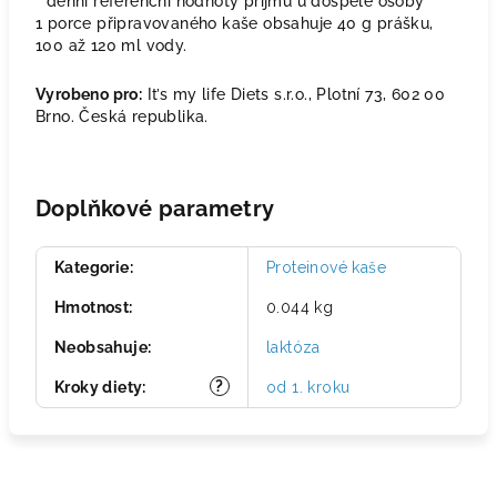
* denní referenční hodnoty příjmu u dospělé osoby
1 porce připravovaného kaše obsahuje 40 g prášku,
100 až 120 ml vody.
Vyrobeno pro:
It’s my life Diets s.r.o., Plotní 73, 602 00
Brno. Česká republika.
Doplňkové parametry
Kategorie
:
Proteinové kaše
Hmotnost
:
0.044 kg
Neobsahuje
:
laktóza
?
Kroky diety
:
od 1. kroku