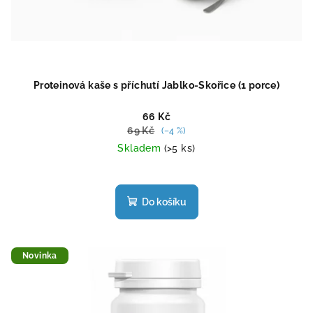
Proteinová kaše s příchutí Jablko-Skořice (1 porce)
66 Kč
69 Kč
(–4 %)
Skladem
(>5 ks)
Průměrné
hodnocení
produktu
Do košíku
je
4,6
z
5
Novinka
hvězdiček.