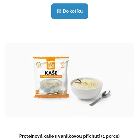
hodnocení
produktu
Do košíku
je
4,6
z
5
hvězdiček.
Proteinová kaše s vanilkovou příchutí (1 porce)