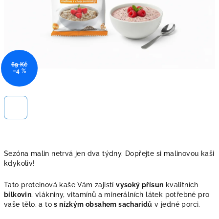
69 Kč
–4 %
Sezóna malin netrvá jen dva týdny. Dopřejte si malinovou kaši
kdykoliv!
Tato proteinová kaše Vám zajistí
vysoký přísun
kvalitních
bílkovin
, vlákniny, vitamínů a minerálních látek potřebné pro
vaše tělo, a to
s nízkým obsahem sacharidů
v jedné porci.