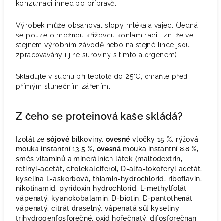
konzumaci ihned po přípravě.
Výrobek může obsahovat stopy mléka a vajec. (Jedná
se pouze o možnou křížovou kontaminaci, tzn. že ve
stejném výrobním závodě nebo na stejné lince jsou
zpracovávány i jiné suroviny s tímto alergenem).
Skladujte v suchu při teplotě do 25°C, chraňte před
přímým slunečním zářením.
Z čeho se proteinová kaše skládá?
Izolát ze
sójové
bílkoviny,
ovesné
vločky 15 %, rýžová
mouka instantní 13,5 %,
ovesná
mouka instantní 8,8 %,
směs vitaminů a minerálních látek (maltodextrin,
retinyl-acetát, cholekalciferol, D-alfa-tokoferyl acetát,
kyselina L-askorbová, thiamin-hydrochlorid, riboflavin,
nikotinamid, pyridoxin hydrochlorid, L-methylfolát
vápenatý, kyanokobalamin, D-biotin, D-pantothenát
vápenatý, citrát draselný, vápenatá sůl kyseliny
trihydrogenfosforečné, oxid hořečnatý, difosforečnan