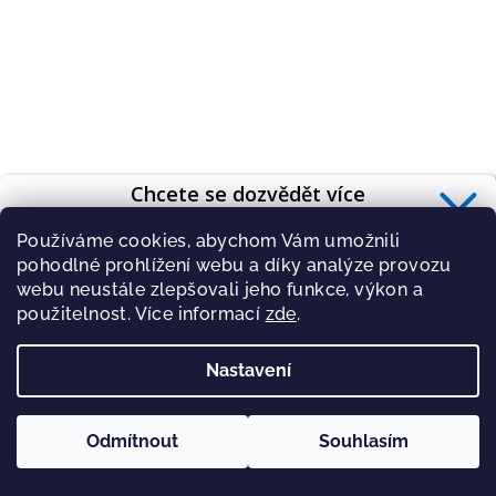
z
5
hvězdiček.
Chcete se dozvědět více
o zdravé výživě?
Používáme cookies, abychom Vám umožnili
Přihlaste se k odběru
newsletteru
.
pohodlné prohlížení webu a díky analýze provozu
webu neustále zlepšovali jeho funkce, výkon a
použitelnost. Více informací
zde
.
Nastavení
PŘIHLÁSIT
Malinové proteinové kaše s chia semínky (20 porcí)
Zásady zpracování osobních údajů
Odmítnout
Souhlasím
1 159 Kč
1 380 Kč
(–16 %)