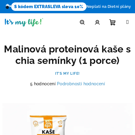
S kódem EXTRASLEVA sleva 10%
Neplatí na Dietní plány
Přejít
na
obsah
Nákupn
Hledat
Přihlášení
Malinová proteinová kaše s
košík
chia semínky (1 porce)
IT’S MY LIFE!
Průměrné
5 hodnocení
Podrobnosti hodnocení
hodnocení
produktu
je
4,4
z
5
hvězdiček.