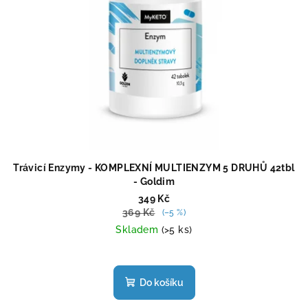
Trávicí Enzymy - KOMPLEXNÍ MULTIENZYM 5 DRUHŮ 42tbl
- Goldim
349 Kč
369 Kč
(–5 %)
Skladem
(>5 ks)
Průměrné
hodnocení
produktu
Do košíku
je
5,0