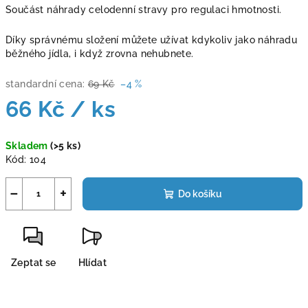
Součást náhrady celodenní stravy pro regulaci hmotnosti.
Díky správnému složení můžete užívat kdykoliv jako náhradu
běžného jídla, i když zrovna nehubnete.
standardní cena:
69 Kč
–4 %
66 Kč
/ ks
Měrná
Skladem
(>5 ks)
cena:
Kód:
104
−
+
Do košíku
Zeptat se
Hlídat