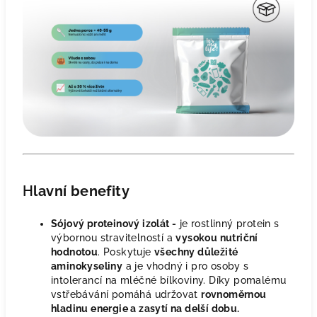
H
lavní benefity
Sójový proteinový izolát -
je rostlinný protein s
výbornou stravitelností a
vysokou nutriční
hodnotou
. Poskytuje
všechny důležité
aminokyseliny
a je vhodný i pro osoby s
intolerancí na mléčné bílkoviny. Díky pomalému
vstřebávání pomáhá udržovat
rovnoměrnou
hladinu energie a zasytí na delší dobu.