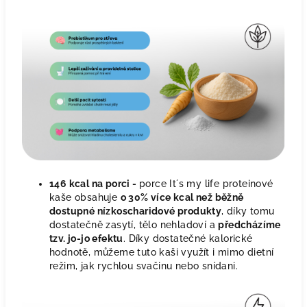
146 kcal na porci -
porce It´s my life proteinové
kaše obsahuje
o 30% více kcal než běžně
dostupné nízkoscharidové produkty
, díky tomu
dostatečně zasytí, tělo nehladoví a
předcházíme
tzv. jo-jo efektu
. Díky dostatečné kalorické
hodnotě, můžeme tuto kaši využít i mimo dietní
režim, jak rychlou svačinu nebo snídani.