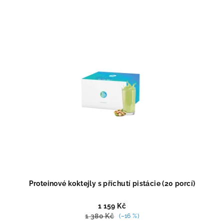
z
5
hvězdiček.
Proteinové koktejly s příchutí pistácie (20 porcí)
1 159 Kč
1 380 Kč
(–16 %)