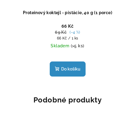
Proteinový koktejl - pistácie, 40 g (1 porce)
66 Kč
69 Kč
(–4 %)
Měrná
66 Kč / 1 ks
cena:
Skladem
(>5 ks)
Průměrné
hodnocení
produktu
Do košíku
je
4,5
z
5
hvězdiček.
Podobné produkty