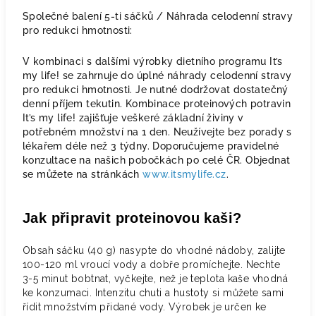
Společné balení 5-ti sáčků / Náhrada celodenní stravy
pro redukci hmotnosti:
V kombinaci s dalšími výrobky dietního programu It’s
my life! se zahrnuje do úplné náhrady celodenní stravy
pro redukci hmotnosti. Je nutné dodržovat dostatečný
denní příjem tekutin. Kombinace proteinových potravin
It’s my life! zajišťuje veškeré základní živiny v
potřebném množství na 1 den. Neužívejte bez porady s
lékařem déle než 3 týdny. Doporučujeme pravidelné
konzultace na našich pobočkách po celé ČR. Objednat
se můžete na stránkách
www.itsmylife.cz
.
Jak připravit proteinovou kaši?
Obsah sáčku (40 g) nasypte do vhodné nádoby, zalijte
100-120 ml vroucí vody a dobře promíchejte. Nechte
3-5 minut bobtnat, vyčkejte, než je teplota kaše vhodná
ke konzumaci. Intenzitu chuti a hustoty si můžete sami
řídit množstvím přidané vody. Výrobek je určen ke