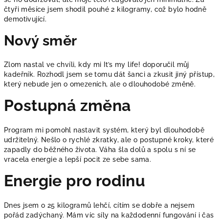
čtyři měsíce jsem shodil pouhé 2 kilogramy, což bylo hodně
demotivující.
Nový směr
Zlom nastal ve chvíli, kdy mi It’s my life! doporučil můj
kadeřník. Rozhodl jsem se tomu dát šanci a zkusit jiný přístup,
který nebude jen o omezeních, ale o dlouhodobé změně.
Postupná změna
Program mi pomohl nastavit systém, který byl dlouhodobě
udržitelný. Nešlo o rychlé zkratky, ale o postupné kroky, které
zapadly do běžného života. Váha šla dolů a spolu s ní se
vracela energie a lepší pocit ze sebe sama.
Energie pro rodinu
Dnes jsem o 25 kilogramů lehčí, cítím se dobře a nejsem
pořád zadýchaný. Mám víc síly na každodenní fungování i čas