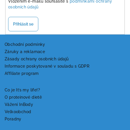
Vložením e-mailu souhlasíte s
podmínkami ochrany
osobních údajů
Přihlásit se
Z
á
Obchodní podmínky
Záruky a reklamace
p
Zásady ochrany osobních údajů
a
Informace poskytované v souladu s GDPR
t
Affiliate program
í
Co je It’s my life!?
O proteinové dietě
Vážení InBody
Velkoobchod
Poradny