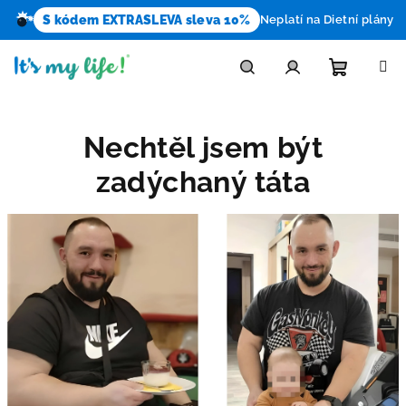
S kódem EXTRASLEVA sleva 10%
Neplatí na Dietní plány
Přejít
na
obsah
Nákupn
Hledat
Přihlášení
Nechtěl jsem být
košík
zadýchaný táta