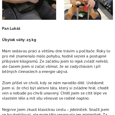
Pan Lukáš
Úbytek váhy: 25 kg
Mám sedavou práci a většinu dne trávím u počítače. Roky to
pro mě znamenalo málo pohybu, hodně sezení a postupné
přibývání kilogramů. Ze začátku jsem to nijak zvlášť neřešil,
ale časem jsem si začal všímat, že se zadýchávám i při
běžných činnostech a energie ubývá.
Zlom přišel ve chvíli, kdy se nám narodilo dítě. Uvědomil
jsem si, že chci být aktivní táta, který si zvládne hrát, chodit
ven a nebude po chvíli unavený. Chtěl jsem se cítit lépe ve
vlastním těle a mít sílu věnovat se rodině naplno.
Nejprve jsem zkusil klasickou cestu – jídelníček. Snažil jsem
se ho dodržovat, ale moje tělo reagovalo jen minimálně. Za