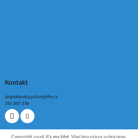
Kontakt
objednavky
@
itsmylife.cz
722 927 319
Copyright 2026
It's my life!
. Všechna práva vyhrazena.