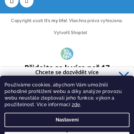
Copyright 2026
It's my life!
. Všechna práva vyhrazena.
Vytvořil Shoptet
Přidejte se k více než 17
Chcete se dozvědět více
tisícům odběratelů
o zdravé výživě?
A získavejte pravidelně tipy o novinkách ze světa cvičení a
Používáme cookies, abychom Vám umožnili
Přihlaste se k odběru
newsletteru
.
zdravé stravy.
pohodlné prohlížení webu a díky analýze provozu
webu neustále zlepšovali jeho funkce, výkon a
použitelnost. Více informací
zde
.
Nastavení
PŘIHLÁSIT