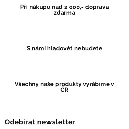
í
Při nákupu nad 2 000,- doprava
p
zdarma
r
v
k
y
v
S námi hladovět nebudete
ý
p
i
s
u
Všechny naše produkty vyrábíme v
ČR
Odebírat newsletter