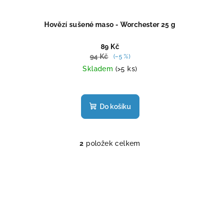
Hovězí sušené maso - Worchester 25 g
89 Kč
94 Kč
(–5 %)
Skladem
(>5 ks)
Do košíku
2
položek celkem
O
v
l
á
d
a
c