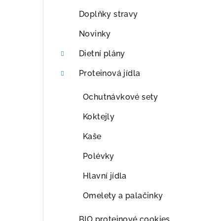
a
Doplňky stravy
n
Novinky
n
Dietní plány
í
Proteinová jídla
p
Ochutnávkové sety
a
Koktejly
n
Kaše
e
Polévky
l
Hlavní jídla
Omelety a palačinky
BIO proteinové cookies