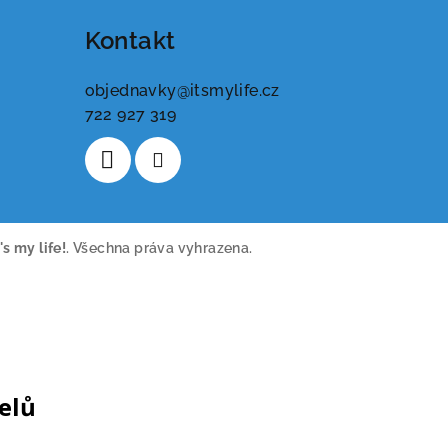
Kontakt
objednavky
@
itsmylife.cz
722 927 319
t's my life!
. Všechna práva vyhrazena.
telů