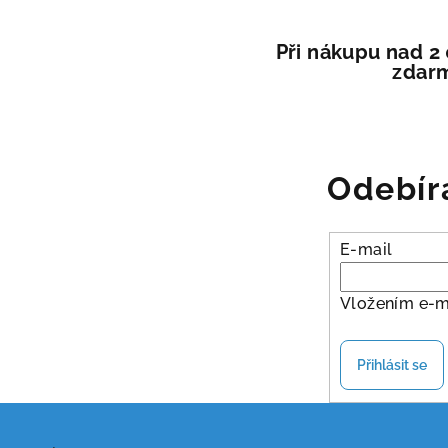
a
c
Při nákupu nad 2
zdar
í
p
r
v
Odebír
k
y
v
E-mail
ý
p
Vložením e-m
i
s
Přihlásit se
u