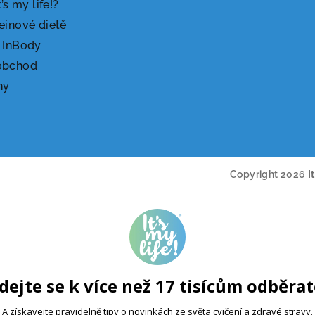
t’s my life!?
einové dietě
 InBody
obchod
ny
Copyright 2026
I
dejte se k více než 17 tisícům odběra
A získavejte pravidelně tipy o novinkách ze světa cvičení a zdravé stravy.