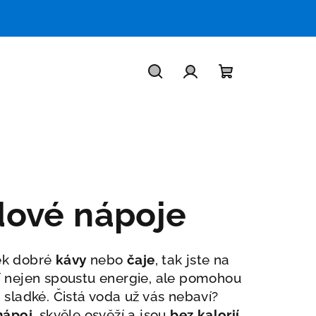
Hledat
Přihlášení
Nákupní
košík
dové nápoje
álek dobré
kávy
nebo
čaje
, tak jste na
 nejen spoustu energie, ale pomohou
sladké. Čistá voda už vás nebaví?
nápoj
, skvěle osvěží a jsou
bez kalorií.