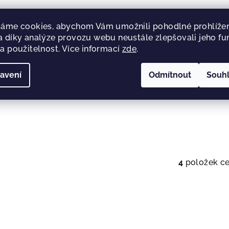
áme cookies, abychom Vám umožnili pohodlné prohlížen
 díky analýze provozu webu neustále zlepšovali jeho fu
Zeleninový vývar
a použitelnost. Více informací
zde
.
(svačinkovač) 120g
199 Kč
avení
Odmítnout
Souh
Skladem
(1 ks)
Průměrné
hodnocení
Do košíku
produktu
je
3,5
z
4
položek c
O
5
v
hvězdiček.
l
á
d