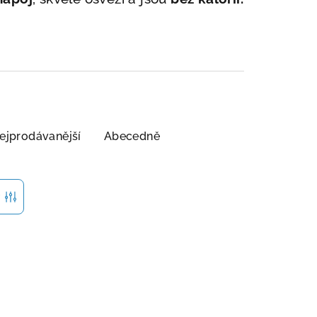
ejprodávanější
Abecedně
r
Novinka