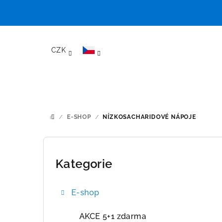
Přejít
na
CZK
obsah
/
E-SHOP
/
NÍZKOSACHARIDOVÉ NÁPOJE
DOMŮ
P
o
Kategorie
Přeskočit
kategorie
s
E-shop
t
r
AKCE 5+1 zdarma