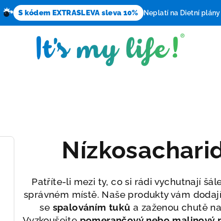
S kódem EXTRASLEVA sleva 10%
Neplatí na Dietní plány
Nízkosachari
Patříte-li mezi ty, co si rádi vychutnají š
správném místě. Naše produkty vám dodají
se
spalováním tuků
a zaženou chutě na 
Vyzkoušejte
pomerančový nebo malinový 