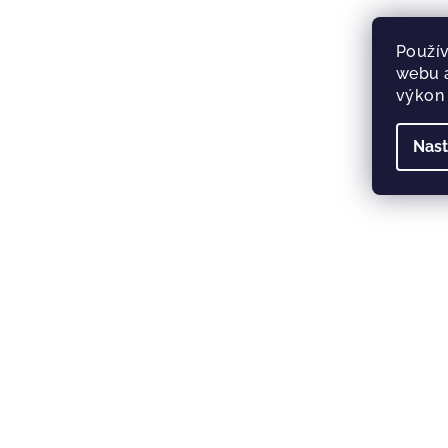
Použív
webu a
výkon 
Nast