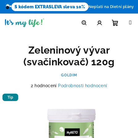
S kódem EXTRASLEVA sleva 10%
Neplatí na Dietní plány
Přejít
na
obsah
Nákupn
Hledat
Přihlášení
Zeleninový vývar
košík
(svačinkovač) 120g
GOLDIM
Průměrné
2 hodnocení
Podrobnosti hodnocení
hodnocení
produktu
Tip
je
3,5
z
5
hvězdiček.