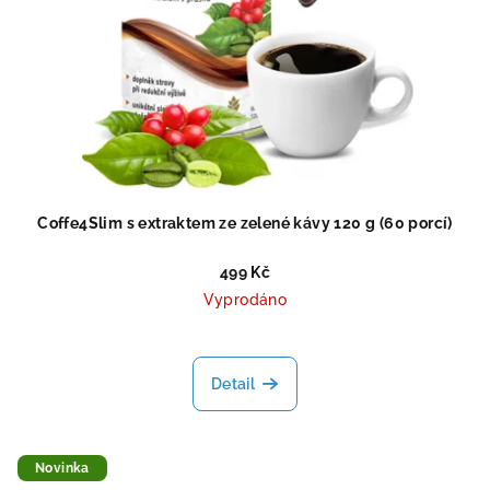
Coffe4Slim s extraktem ze zelené kávy 120 g (60 porcí)
499 Kč
Vyprodáno
Průměrné
hodnocení
produktu
Detail
je
5,0
z
5
Novinka
hvězdiček.