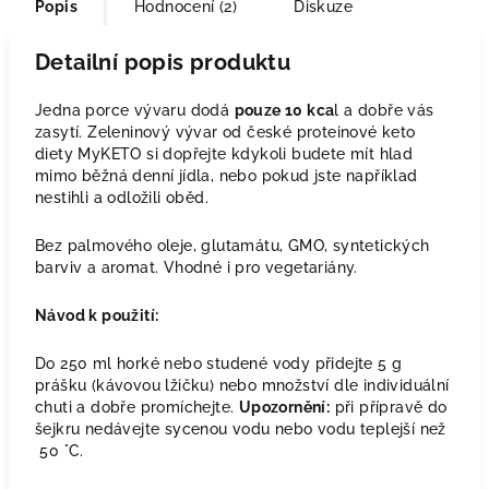
Popis
Hodnocení (2)
Diskuze
Detailní popis produktu
Jedna porce vývaru dodá
pouze 10 kca
l a dobře vás
zasytí. Zeleninový vývar od české proteinové keto
diety MyKETO si dopřejte kdykoli budete mít hlad
mimo běžná denní jídla, nebo pokud jste například
nestihli a odložili oběd.
Bez palmového oleje, glutamátu, GMO, syntetických
barviv a aromat. Vhodné i pro vegetariány.
Návod k použití:
Do 250 ml horké nebo studené vody přidejte 5 g
prášku (kávovou lžičku) nebo množství dle individuální
chuti a dobře promíchejte.
Upozornění:
při přípravě do
šejkru nedávejte sycenou vodu nebo vodu teplejší než
50 °C.