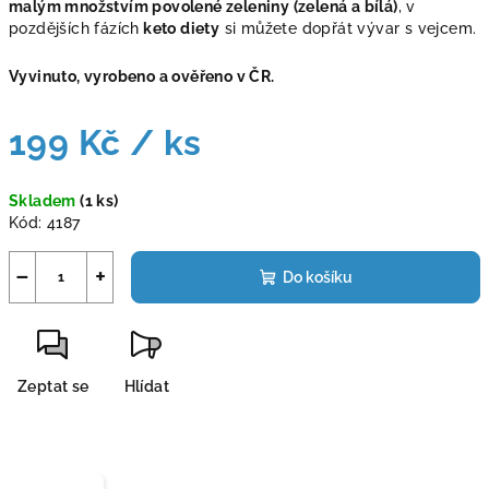
malým množstvím povolené zeleniny (zelená a bílá)
, v
pozdějších fázích
keto diety
si můžete dopřát vývar s vejcem.
Vyvinuto, vyrobeno a ověřeno v ČR.
199 Kč
/ ks
Měrná
Skladem
(1 ks)
cena:
Kód:
4187
−
+
Do košíku
Zeptat se
Hlídat