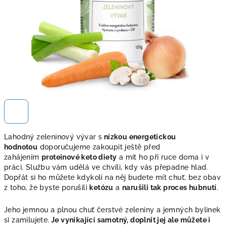
Lahodný zeleninový vývar s
nízkou energetickou
hodnotou
doporučujeme zakoupit ještě před
zahájením
proteinové keto diety
a mít ho při ruce doma i v
práci. Službu vám udělá ve chvíli, kdy vás přepadne hlad.
Dopřát si ho můžete kdykoli na něj budete mít chuť, bez obav
z toho, že byste porušili
ketózu
a
narušili tak proces hubnutí
.
Jeho jemnou a plnou chuť čerstvé zeleniny a jemných bylinek
si zamilujete.
Je vynikající samotný, doplnit jej ale můžete i