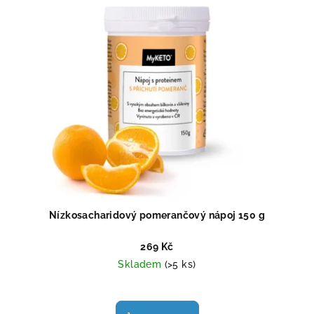
Nízkosacharidový pomerančový nápoj 150 g
269 Kč
Skladem
(>5 ks)
Průměrné
hodnocení