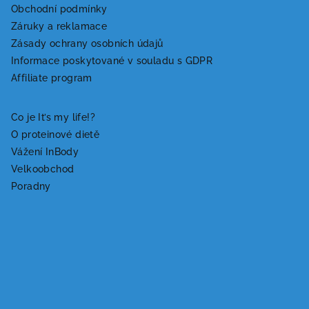
á
Obchodní podmínky
Záruky a reklamace
p
Zásady ochrany osobních údajů
a
Informace poskytované v souladu s GDPR
t
Affiliate program
í
Co je It’s my life!?
O proteinové dietě
Vážení InBody
Velkoobchod
Poradny