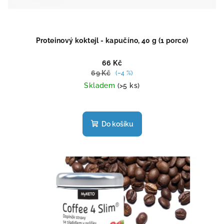
Proteinový koktejl - kapučíno, 40 g (1 porce)
66 Kč
69 Kč
(–4 %)
Skladem
(>5 ks)
Průměrné
hodnocení
produktu
Do košíku
je
4,7
z
5
hvězdiček.