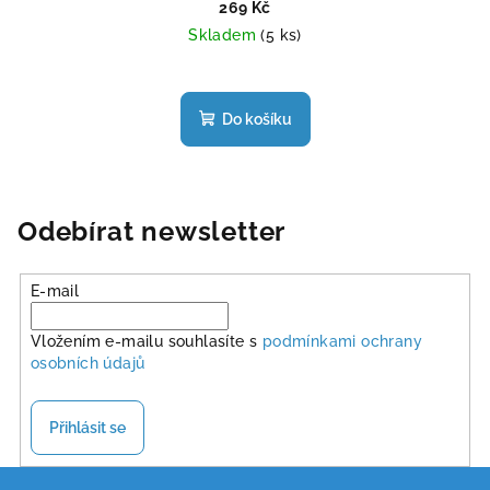
269 Kč
Skladem
(5 ks)
Průměrné
hodnocení
produktu
Do košíku
je
4,0
z
5
hvězdiček.
Odebírat newsletter
E-mail
Vložením e-mailu souhlasíte s
podmínkami ochrany
osobních údajů
Přihlásit se
Z