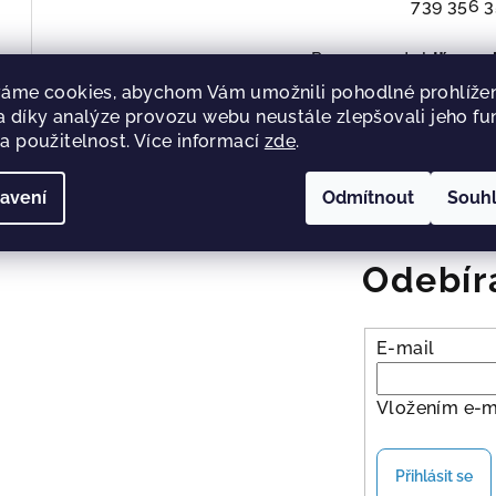
739 356 
Provozovatel
Iťs my l
Hasičská 551/52, 7
áme cookies, abychom Vám umožnili pohodlné prohlížen
IČ: 06580092 DIČ:
 díky analýze provozu webu neustále zlepšovali jeho fu
a použitelnost. Více informací
zde
.
avení
Odmítnout
Souh
Odebír
E-mail
Vložením e-m
Přihlásit se