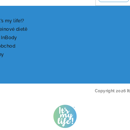
t’s my life!?
einové dietě
 InBody
obchod
ny
Copyright 2026
I