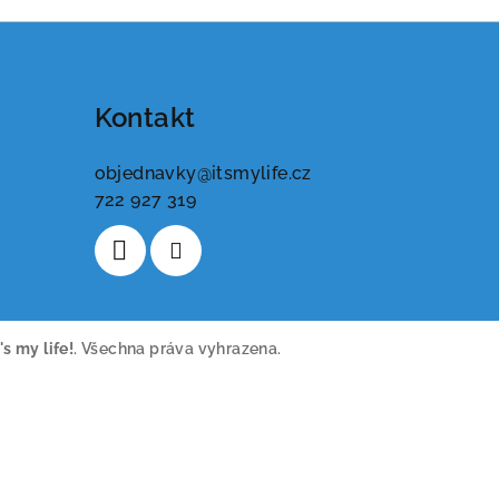
Kontakt
objednavky
@
itsmylife.cz
722 927 319
t's my life!
. Všechna práva vyhrazena.