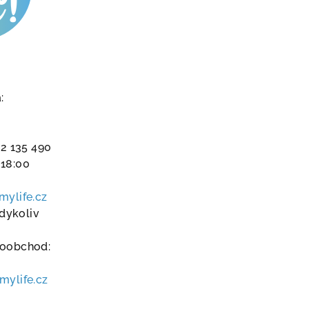
:
2 135 490
 18:00
mylife.cz
dykoliv
koobchod:
smylife.cz