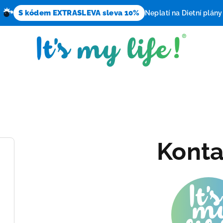
S kódem EXTRASLEVA sleva 10%
Neplatí na Dietní plány
Konta