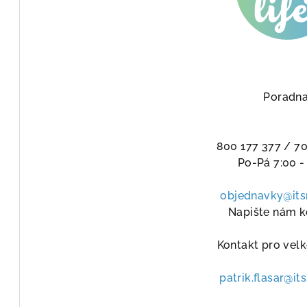
Poradna
800 177 377 / 70
Po-Pá 7:00 -
objednavky@its
Napište nám k
Kontakt pro vel
patrik.flasar@it