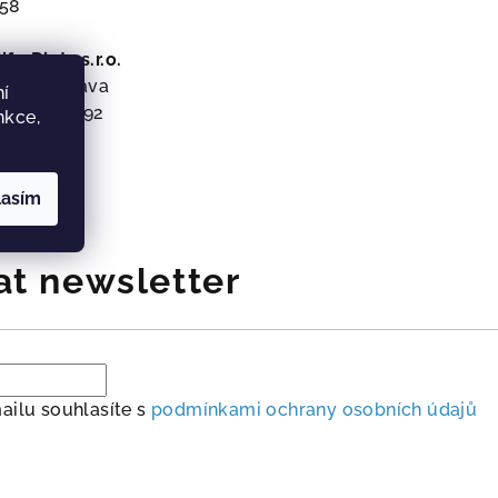
358
ife Diets s.r.o.
00 30 Ostrava
í
 CZ06580092
nkce,
lasím
at newsletter
ailu souhlasíte s
podmínkami ochrany osobních údajů