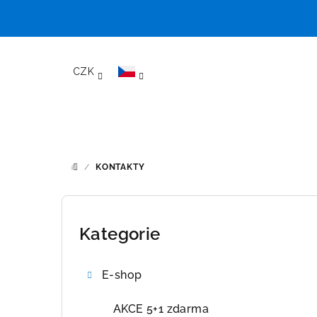
Přejít
na
CZK
obsah
/
KONTAKTY
DOMŮ
P
o
Kategorie
Přeskočit
kategorie
s
E-shop
t
r
AKCE 5+1 zdarma