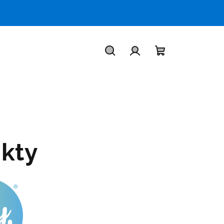
Hledat
Přihlášení
Nákupní
košík
kty