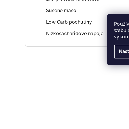
Sušené maso
Low Carb pochutiny
Použív
webu a
Nízkosacharidové nápoje
výkon 
Nast