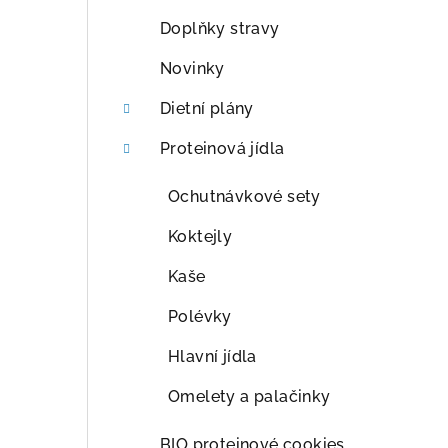
a
Doplňky stravy
n
Novinky
n
Dietní plány
í
Proteinová jídla
p
Ochutnávkové sety
a
Koktejly
n
Kaše
e
Polévky
l
Hlavní jídla
Omelety a palačinky
BIO proteinové cookies