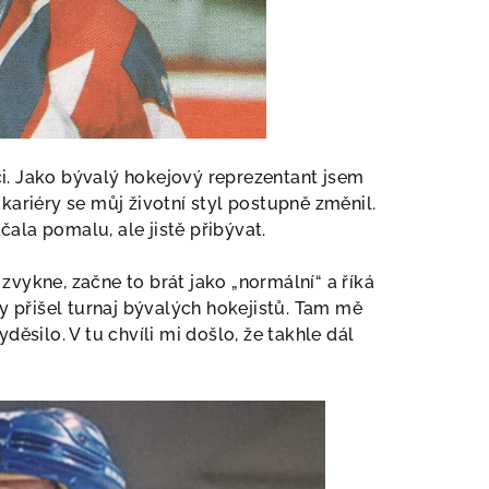
ci. Jako bývalý hokejový reprezentant jsem
 kariéry se můj životní styl postupně změnil.
ala pomalu, ale jistě přibývat.
zvykne, začne to brát jako „normální“ a říká
dy přišel turnaj bývalých hokejistů. Tam mě
děsilo. V tu chvíli mi došlo, že takhle dál