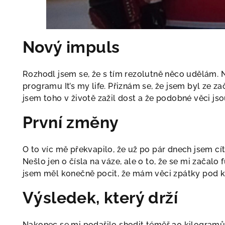
Nový impuls
Rozhodl jsem se, že s tím rezolutně něco udělám. 
programu It’s my life. Přiznám se, že jsem byl ze za
jsem toho v životě zažil dost a že podobné věci jso
První změny
O to víc mě překvapilo, že už po pár dnech jsem cíti
Nešlo jen o čísla na váze, ale o to, že se mi začalo 
jsem měl konečně pocit, že mám věci zpátky pod k
Výsledek, který drží
Nakonec se mi podařilo shodit téměř 30 kilogramů. 