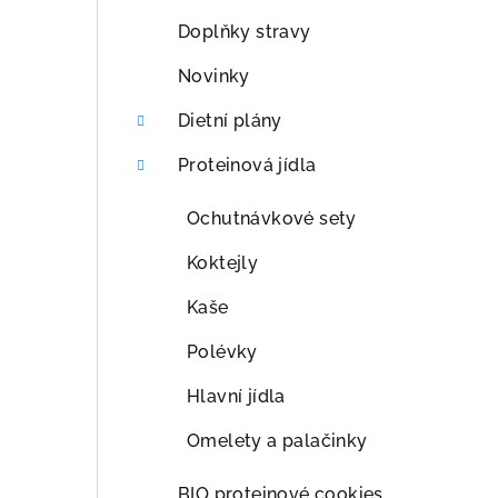
a
Doplňky stravy
n
Novinky
n
Dietní plány
í
Proteinová jídla
p
Ochutnávkové sety
a
Koktejly
n
Kaše
e
Polévky
l
Hlavní jídla
Omelety a palačinky
BIO proteinové cookies