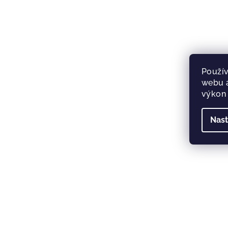
Použív
webu a
výkon 
Nast