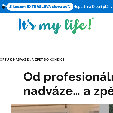
S kódem EXTRASLEVA sleva 10%
Neplatí na Dietní plány
ORTU K NADVÁZE… A ZPĚT DO KONDICE
Od profesionál
nadváze… a zpě