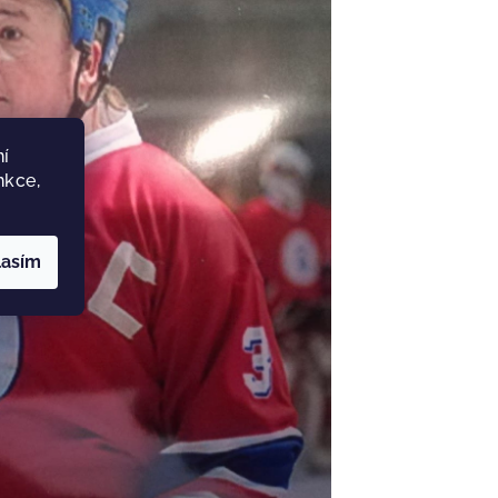
í
nkce,
lasím