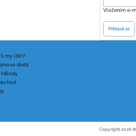
Vložením e-m
Přihlásit se
t’s my life!?
einové dietě
 InBody
obchod
ny
Copyright 2026
I