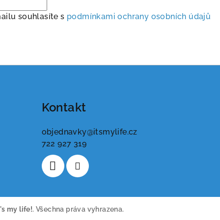
ailu souhlasíte s
podmínkami ochrany osobních údajů
Kontakt
objednavky
@
itsmylife.cz
722 927 319
t's my life!
. Všechna práva vyhrazena.