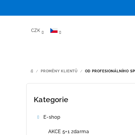
Přejít
na
CZK
obsah
/
PROMĚNY KLIENTŮ
/
OD PROFESIONÁLNÍHO SP
DOMŮ
P
o
Kategorie
Přeskočit
kategorie
s
E-shop
t
r
AKCE 5+1 zdarma