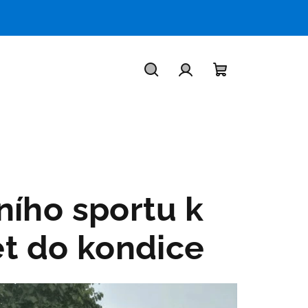
Hledat
Přihlášení
Nákupní
košík
ního sportu k
t do kondice