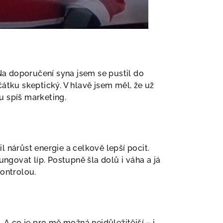
Na doporučení syna jsem se pustil do
čátku skeptický. V hlavě jsem měl, že už
u spíš marketing.
l nárůst energie a celkově lepší pocit.
fungovat líp. Postupně šla dolů i váha a já
ontrolou.
A co je pro mě možná nejdůležitější – i