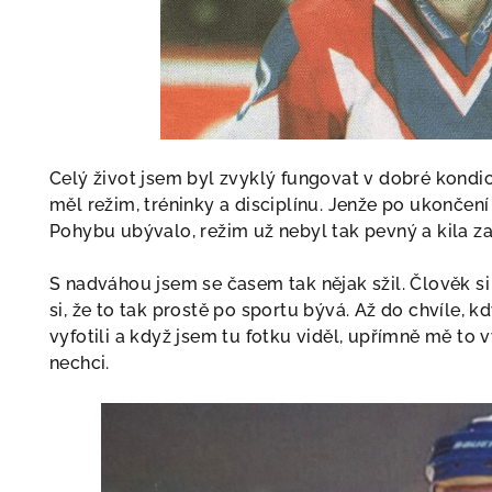
Celý život jsem byl zvyklý fungovat v dobré kondi
měl režim, tréninky a disciplínu. Jenže po ukončení
Pohybu ubývalo, režim už nebyl tak pevný a kila zač
S nadváhou jsem se časem tak nějak sžil. Člověk si 
si, že to tak prostě po sportu bývá. Až do chvíle, k
vyfotili a když jsem tu fotku viděl, upřímně mě to vy
nechci.