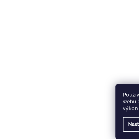
Použív
webu a
výkon 
Nast