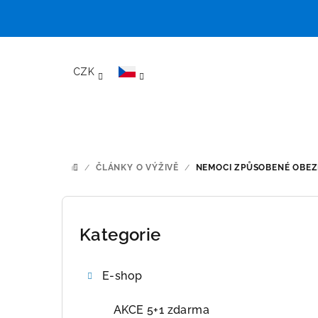
Přejít
na
CZK
obsah
/
ČLÁNKY O VÝŽIVĚ
/
NEMOCI ZPŮSOBENÉ OBEZ
DOMŮ
P
o
Kategorie
Přeskočit
kategorie
s
E-shop
t
r
AKCE 5+1 zdarma