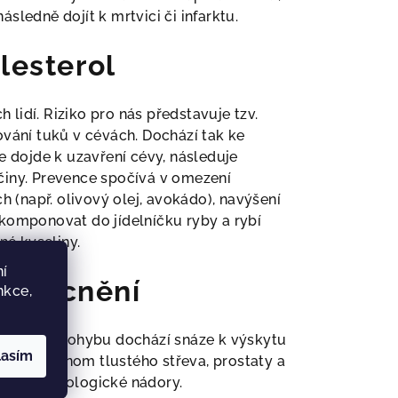
ledně dojít k mrtvici či infarktu.
lesterol
lidí. Riziko pro nás představuje tzv.
ování tuků v cévách. Dochází tak ke
e dojde k uzavření cévy, následuje
činy. Prevence spočívá v omezení
h (např. olivový olej, avokádo), navýšení
komponovat do jídelníčku ryby a rybí
é kyseliny.
í
nemocnění
nkce,
edostatku pohybu dochází snáze k výskytu
lasím
je karcinom tlustého střeva, prostaty a
tatní gynekologické nádory.