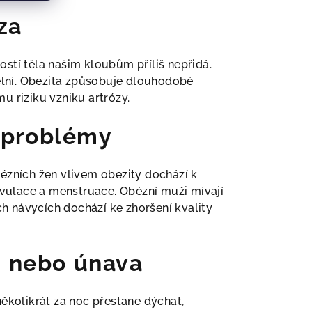
za
stí těla našim kloubům příliš nepřidá.
čelní. Obezita způsobuje dlouhodobé
u riziku vzniku artrózy.
 problémy
ézních žen vlivem obezity dochází k
ulace a menstruace. Obézní muži mívají
ch návycích dochází ke zhoršení kvality
 nebo únava
ěkolikrát za noc přestane dýchat,