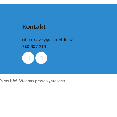
Kontakt
objednavky
@
itsmylife.cz
722 927 319
t's my life!
. Všechna práva vyhrazena.