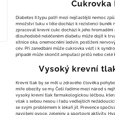
Cukrovka I
Diabetes II.typu patří mezi nejčastější nemoc 
množství tuku v těle dochází k rezistenci buněk 
zpracovat krevní cukr, dochází k jeho hromadění 
dlouhodobě neléčeném diabetu může dojít k trv
sítnice oka, onemocnění ledvin, postižení nervo
cév. Při zanedbání může cukrovka vézt i k syndro
případě může skončit amputací prstů nebo celé 
Vysoký krevní tla
Krevní tlak by se měl u zdravého člověka pohyb
míře obezity se my Češi řadíme mezi národ s nejh
vysoký krevní tlak farmakologickou léčbou, kte
však s sebou nesou i řadu vedlejších nežádoucích 
se svým problémem k lékaři jít. Prevence spočívá
navýšení ovoce, zeleniny a sportovní aktivity. 