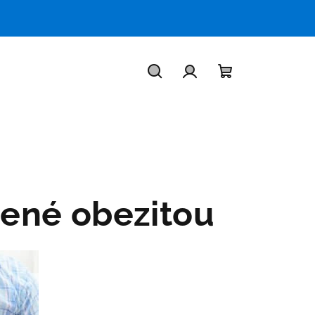
Hledat
Přihlášení
Nákupní
košík
ené obezitou