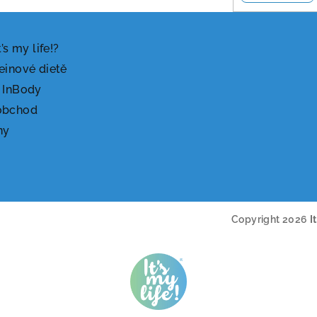
t’s my life!?
einové dietě
 InBody
obchod
ny
Copyright 2026
I