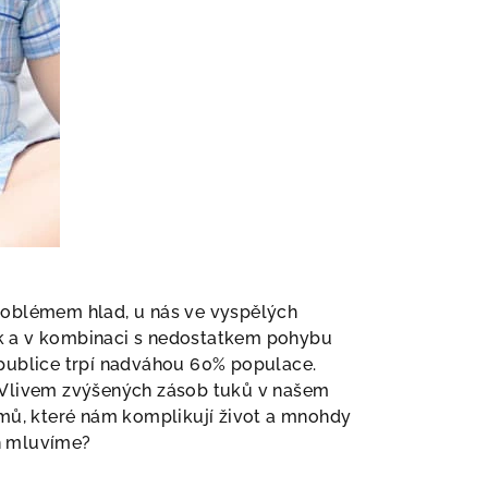
roblémem hlad, u nás ve vyspělých
k a v kombinaci s nedostatkem pohybu
publice trpí nadváhou 60% populace.
 Vlivem zvýšených zásob tuků v našem
émů, které nám komplikují život a mnohdy
h mluvíme?