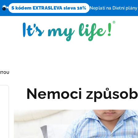
S kódem EXTRASLEVA sleva 10%
Neplatí na Dietní plány
ITOU
Nemoci způsob