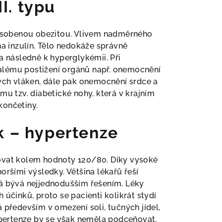
I. typu
způsobenou obezitou. Vlivem nadměrného
na inzulín. Tělo nedokáže správně
a následně k hyperglykémii. Při
alému postižení orgánů např. onemocnění
vých vláken, dále pak onemocnění srdce a
mu tzv. diabetické nohy, která v krajním
končetiny.
k – hypertenze
ovat kolem hodnoty 120/80. Díky vysoké
oršími výsledky. Většina lékařů řeší
rá bývá nejjednodušším řešením. Léky
účinků, proto se pacienti kolikrát stydí
 především v omezení soli, tučných jídel,
Hypertenze by se však neměla podceňovat,