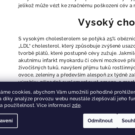
jelikož může vézt ke značnému poškození cév a nás
Vysoký cho
S vysokým cholesterolem se potýká 25% obézních 
„LDL“ cholesterol, který způsobuje zvýšené usaz
tvorbě plátů, které postupně cévy zužuje. Jakmil
akutnímu infarkt myokardu či cévní mozkové pří
živočišných tuků, navýšení příjmu tuků rostlinnýc
ovoce, zeleniny a především alespoň 2x týdně za
výrobky, případně suplementovat omega-3 mastn
áme cookies, abychom Vám umožnili pohodlné prohlížen
Nádorová o
 díky analýze provozu webu neustále zlepšovali jeho fu
a použitelnost. Více informací
zde
.
U obézních lidí vlivem špatného stravování a n
avení
Odmítnout
Souh
nádorových onemocnění. U mužů se často vyskytu
plic, u žen to bývá nejčastěji rakovina prsu a os