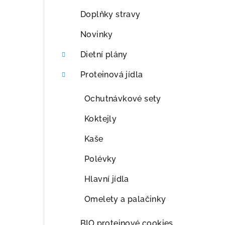
a
Doplňky stravy
n
Novinky
n
Dietní plány
í
Proteinová jídla
p
Ochutnávkové sety
a
Koktejly
n
Kaše
e
Polévky
l
Hlavní jídla
Omelety a palačinky
BIO proteinové cookies