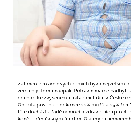
Zatímco v rozvojových zemích bývá největším p
zemích je tomu naopak. Potravin máme nadbyte
dochází ke zvýšenému ukládání tuku. V České re
Obezita postihuje dokonce 22% mužů a 25% žen.
těle dochází k řadě nemocí a zdravotních probl
končí i předčasným úmrtím. O kterých nemocec