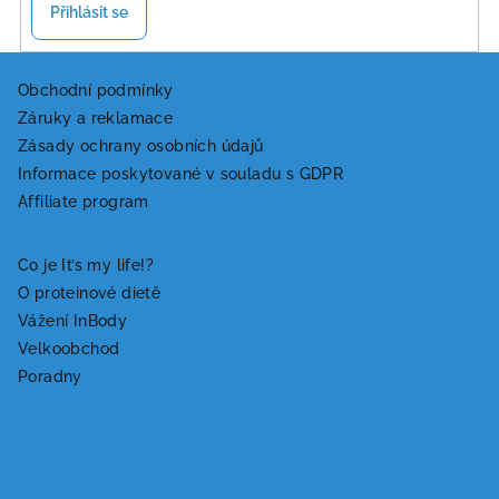
Přihlásit se
Z
á
Obchodní podmínky
Záruky a reklamace
p
Zásady ochrany osobních údajů
a
Informace poskytované v souladu s GDPR
t
Affiliate program
í
Co je It’s my life!?
O proteinové dietě
Vážení InBody
Velkoobchod
Poradny