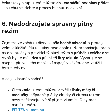
čekankový sirup, které můžete
do keto sáčků bez obav přidat
.
Jsou chutné, dobré a proces hubnutí neovlivní.
6. Nedodržujete správný pitný
režim
Zejména ze začátku diety se
tělo hodně odvodní
, a proto je
velmi důležité tělu tekutiny zase doplnit. Nezapomínejte proto
na dostatečný a pravidelný pitný režim
v průběhu celého dne
.
Vypít byste měli
dva a půl až tři litry tekutin
. Vyvarujte se
naopak pití velkého množství nápojů v závěru dne, zatížili
byste ledviny.
A co je vlastně vhodné?
Čistá voda
, kterou můžete
osvěžit lístky máty či
meduňky
, případně plátky okurky či citronu (citron
nevymačkávejte, větší příjem vitamínu C by mohl
narušit ketózu),
FIT TEA s limetkou
,