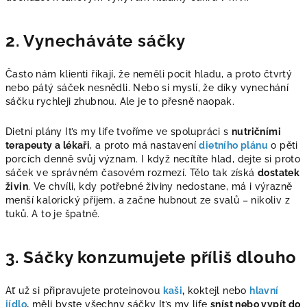
2. Vynecháváte sáčky
Často nám klienti říkají, že neměli pocit hladu, a proto čtvrtý
nebo pátý sáček nesnědli. Nebo si myslí, že díky vynechání
sáčku rychleji zhubnou. Ale je to přesně naopak.
Dietní plány It’s my life tvoříme ve spolupráci s
nutričními
terapeuty a lékaři
, a proto má nastavení
dietního plánu
o pěti
porcích denně svůj význam. I když necítíte hlad, dejte si proto
sáček ve správném časovém rozmezí. Tělo tak získá
dostatek
živin
. Ve chvíli, kdy potřebné živiny nedostane, má i výrazně
menší kalorický příjem, a začne hubnout ze svalů – nikoliv z
tuků. A to je špatně.
3. Sáčky konzumujete příliš dlouho
Ať už si připravujete proteinovou
kaši
,
koktejl nebo
hlavní
jídlo
,
měli byste všechny sáčky It’s my life
sníst nebo vypít do