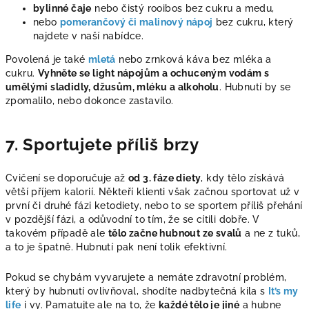
bylinné čaje
nebo čistý rooibos bez cukru a medu,
nebo
pomerančový či malinový nápoj
bez cukru, který
najdete v naší nabídce.
Povolená je také
mletá
nebo
zrnková káva
bez mléka a
cukru.
Vyhněte se light nápojům a ochuceným vodám s
umělými sladidly, džusům, mléku a alkoholu
. Hubnutí by se
zpomalilo, nebo dokonce zastavilo.
7. Sportujete příliš brzy
Cvičení
se doporučuje až
od 3. fáze diety
, kdy tělo získává
větší příjem kalorií. Někteří klienti však začnou sportovat už v
první či druhé fázi ketodiety, nebo to se sportem příliš přehání
v pozdější fázi, a odůvodní to tím, že se cítili dobře. V
takovém případě ale
tělo začne hubnout ze svalů
a ne z tuků,
a to je špatně. Hubnutí pak není tolik efektivní.
Pokud se chybám vyvarujete a nemáte zdravotní problém,
který by hubnutí ovlivňoval, shodíte nadbytečná kila s
It’s my
life
i vy. Pamatujte ale na to, že
každé tělo je jiné
a hubne