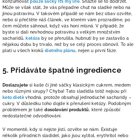
konzumovat
pouze sáčky It’s my life
. Snažte se to dodržet.
Může se však stát, že vás přepadne chuť na sladké nebo na
jinou potravinu. V takovém případě se nám bez obav ozvěte,
nebo si přečtěte náš článek, ve kterém vám prozradíme,
po
čem můžete sáhnout,
když vás honí mlsná. V případě, že
byste si dali nevhodnou potravinu s velkým množstvím
sacharidů,
ketóza
by se přerušila, hubnutí by se zastavilo a
nějakou dobu by trvalo, než by se celý proces obnovil. To ale
platí u všech kroků
dietního plánu
, nejen u první fáze.
5. Přidáváte špatné ingredience
Doslazujete
si kaše či jiné sáčky klasickým cukrem, medem
nebo různými sirupy? Chyba! Tato sladidla totiž nejsou při
keto dietě
vhodná, protože obsahují jednoduché sacharidy –
cukry. V důsledku toho dojde k přerušení ketózy. Podobným
problémem je také
dosolování produktů
, které způsobí
nedostatečné odvodňování.
V momentě, kdy si nejste jistí, ozvěte se nám. Existuje
několik
přírodních sladidel, jako jsou xylitol, erythritol nebo