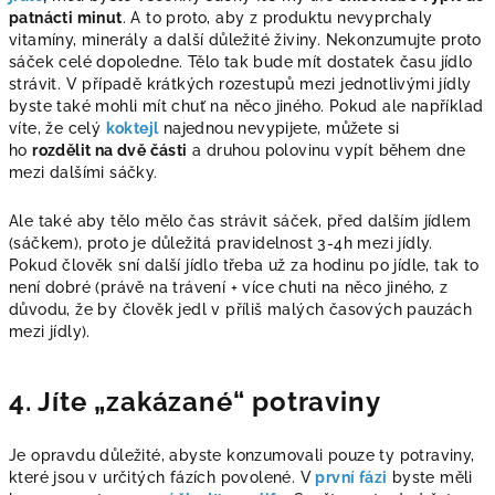
patnácti minut
. A to proto, aby z produktu nevyprchaly
vitamíny, minerály a další
důležité živiny. Nekonzumujte proto
sáček celé dopoledne. Tělo tak bude mít dostatek času jídlo
strávit. V případě krátkých rozestupů mezi jednotlivými jídly
byste také mohli mít chuť na něco jiného. Pokud ale například
víte, že celý
koktejl
najednou nevypijete, můžete si
ho
rozdělit na dvě části
a druhou polovinu vypít během dne
mezi dalšími sáčky.
Ale také aby tělo mělo čas strávit sáček, před dalším jídlem
(sáčkem), proto je důležitá pravidelnost 3-4h mezi jídly.
Pokud člověk sní další jídlo třeba už za hodinu po jídle, tak to
není dobré (právě na trávení + více chuti na něco jiného, z
důvodu, že by člověk jedl v příliš malých časových pauzách
mezi jídly).
4. Jíte „zakázané“ potraviny
Je opravdu důležité, abyste konzumovali pouze ty potraviny,
které jsou v určitých fázích povolené. V
první fázi
byste měli