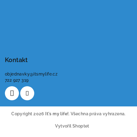
Kontakt
objednavky
@
itsmylife.cz
722 927 319
Copyright 2026
It's my life!
. Všechna práva vyhrazena.
Vytvořil Shoptet