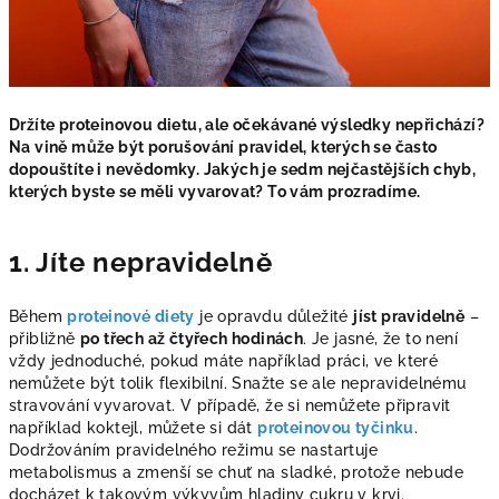
Držíte proteinovou dietu, ale očekávané výsledky nepřichází?
Na vině může být porušování pravidel, kterých se často
dopouštíte i nevědomky. Jakých je sedm nejčastějších chyb,
kterých byste se měli vyvarovat? To vám prozradíme.
1. Jíte nepravidelně
Během
proteinové diety
je opravdu důležité
jíst pravidelně
–
přibližně
po třech až čtyřech hodinách
. Je jasné, že to není
vždy jednoduché, pokud máte například práci, ve které
nemůžete být tolik flexibilní. Snažte se ale nepravidelnému
stravování vyvarovat. V případě, že si nemůžete připravit
například koktejl, můžete si dát
proteinovou tyčinku
.
Dodržováním pravidelného režimu se nastartuje
metabolismus a zmenší se
chuť na sladké
, protože nebude
docházet k takovým výkyvům hladiny cukru v krvi.