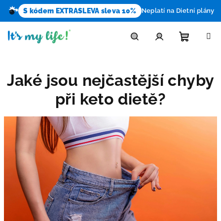
S kódem EXTRASLEVA sleva 10%
Neplatí na Dietní plány
Přejít
na
obsah
Nákupn
Hledat
Přihlášení
Jaké jsou nejčastější chyby
košík
při keto dietě?