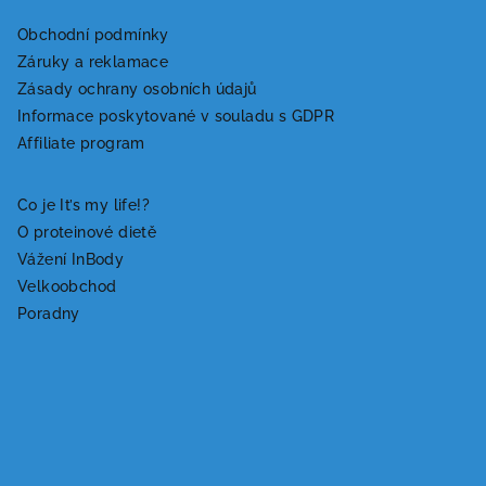
Z
á
Obchodní podmínky
Záruky a reklamace
p
Zásady ochrany osobních údajů
a
Informace poskytované v souladu s GDPR
t
Affiliate program
í
Co je It’s my life!?
O proteinové dietě
Vážení InBody
Velkoobchod
Poradny