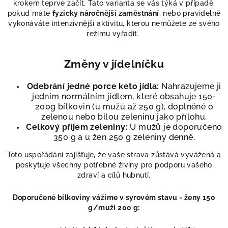
krokem teprve začít. Tato varianta se vás týká v případě,
pokud máte
fyzicky náročnější zaměstnání
, nebo pravidelně
vykonáváte intenzivnější aktivitu, kterou nemůžete ze svého
režimu vyřadit.
Změny v jídelníčku
Odebrání jedné porce keto jídla:
Nahrazujeme ji
jedním normálním jídlem, které obsahuje 150-
200g bílkovin (u mužů až 250 g), doplněné o
zelenou nebo bílou zeleninu jako přílohu.
Celkový příjem zeleniny:
U mužů je doporučeno
350 g a u žen 250 g zeleniny denně.
Toto uspořádání zajišťuje, že vaše strava zůstává vyvážená a
poskytuje všechny potřebné živiny pro podporu vašeho
zdraví a cílů hubnutí.
Doporučené bílkoviny vážíme v syrovém stavu - ženy 150
g/muži 200 g: