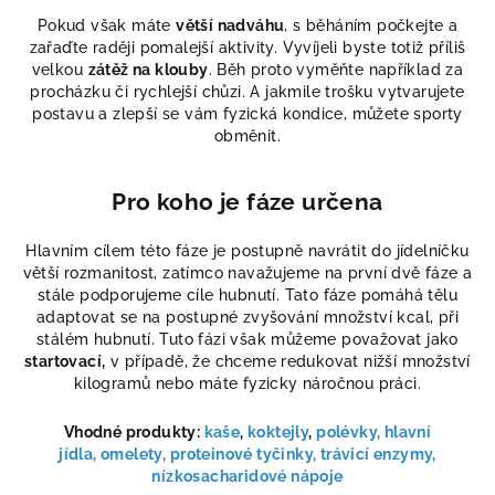
Pokud však máte
větší nadváhu
, s běháním počkejte a
zařaďte raději pomalejší aktivity. Vyvíjeli byste totiž příliš
velkou
zátěž na klouby
. Běh proto vyměňte například za
procházku či rychlejší chůzi. A jakmile trošku vytvarujete
postavu a zlepší se vám fyzická kondice, můžete sporty
obměnit.
Pro koho je fáze určena
Hlavním cílem této fáze je postupně navrátit do jídelníčku
větší rozmanitost, zatímco navažujeme na první dvě fáze a
stále podporujeme cíle hubnutí. Tato fáze pomáhá tělu
adaptovat se na postupné zvyšování množství kcal, při
stálém hubnutí. Tuto fázi však můžeme považovat jako
startovací,
v případě, že chceme redukovat nižší množství
kilogramů nebo máte fyzicky náročnou práci.
Vhodné produkty:
kaše
,
koktejly
,
polévky,
hlavní
jídla,
omelety,
proteinové tyčinky
, trávicí enzymy,
nízkosacharidové nápoje