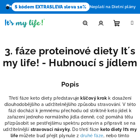
S kódem EXTRASLEVA sleva 10%
Neplatí na Dietní plány
Přejít
na
obsah
Nákupn
Hledat
Přihlášení
3. fáze proteinové diety It´s
košík
my life! - Hubnoucí s jídlem
Popis
Třetí fáze keto diety představuje
klíčový krok
k dosažení
dlouhodobějšího a udržitelnějšího způsobu stravování. V této
fázi dochází k jemnému přechodu od striktně keto jídel k
zařazení jednoho normálního jídla denně, což pomáhá tělu
přizpůsobit se pestřejšímu spektru potravin a připravit se na
udržitelnější
stravovací návyky.
Do
třetí fáze
keto diety
It’s my
life
můžete buď přejít plynule z
druhé fáze
, nebo tímto