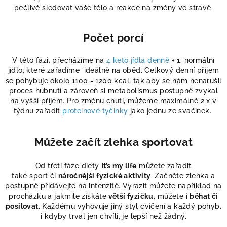
pečlivě sledovat vaše tělo a reakce na změny ve stravě.
Počet porcí
V této fázi, přecházíme na
4 keto jídla denně
+ 1. normální
jídlo, které zařadíme ideálně na oběd. Celkový denní příjem
se pohybuje okolo 1100 - 1200 kcal, tak aby se nám nenarušil
proces hubnutí a zároveň si metabolismus postupně zvykal
na vyšší příjem. Pro změnu chutí, můžeme maximálně 2 x v
týdnu zařadit
proteinové tyčinky
jako jednu ze svačinek.
Můžete začít zlehka sportovat
Od třetí fáze diety
It’s my life
můžete zařadit
také
sport
či
náročnější fyzické aktivity
. Začněte zlehka a
postupně přidávejte na intenzitě. Vyrazit můžete například na
procházku a jakmile získáte
větší fyzičku
, můžete i
běhat či
posilovat
. Každému vyhovuje jiný styl cvičení a každý pohyb,
i kdyby trval jen chvíli, je lepší než žádný.