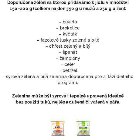
Doporučená zelenina kterou přidáváme k jídlu v množství
150–200 g (celkem na den 350 g u mužů a 250 g u žen):
– cuketa
– brokolice
– květák
– fazolové lusky zelené a bílé
– chřest zelený a bílý
– špenát
– žampióny
– celer
– petržel
- syrová zelená a bílá zelenina doporučená pro 2. fázi dietního
programu
Zelenina může být syrová i tepelně upravená ideálně
bez
použití tuků, nejlépe dušená či vařená v páře.