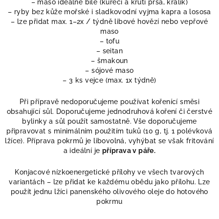
– maso ideálně bílé (kuřecí a krůtí prsa, králík)
– ryby bez kůže mořské i sladkovodní vyjma kapra a lososa
– lze přidat max. 1–2x / týdně libové hovězí nebo vepřové
maso
– tofu
– seitan
– šmakoun
– sójové maso
– 3 ks vejce (max. 1x týdně)
Při přípravě nedoporučujeme používat kořenící směsi
obsahující sůl. Doporučujeme jednodruhová koření či čerstvé
bylinky a sůl použít samostatně. Vše doporučujeme
připravovat s minimálním použitím tuků (10 g, tj. 1 polévková
lžíce). Příprava pokrmů je libovolná, vyhýbat se však fritování
a ideální je
příprava v páře.
Konjacové nízkoenergetické přílohy ve všech tvarových
variantách – lze přidat ke každému obědu jako přílohu. Lze
použít jednu lžíci panenského olivového oleje do hotového
pokrmu