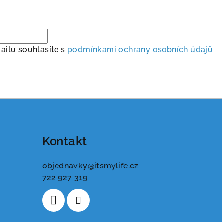
ailu souhlasíte s
podmínkami ochrany osobních údajů
Kontakt
objednavky
@
itsmylife.cz
722 927 319