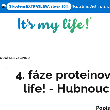
S kódem EXTRASLEVA sleva 10%
Neplatí na Dietní plány
BNOUCÍ SE SVAČINOU
4. fáze proteinov
life! - Hubnouc
Popis