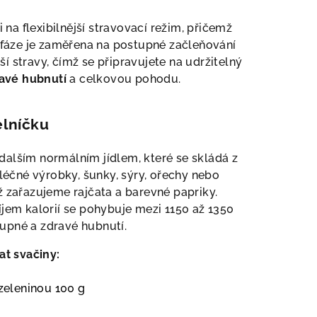
 na flexibilnější stravovací režim, přičemž
fáze je zaměřena na postupné začleňování
í stravy, čímž se připravujete na udržitelný
avé hubnutí
a celkovou pohodu.
elníčku
 dalším normálním jídlem, které se skládá z
léčné výrobky, šunky, sýry, ořechy nebo
ž zařazujeme rajčata a barevné papriky.
jem kalorií se pohybuje mezi 1150 až 1350
upné a zdravé hubnutí.
t svačiny:
zeleninou
100 g