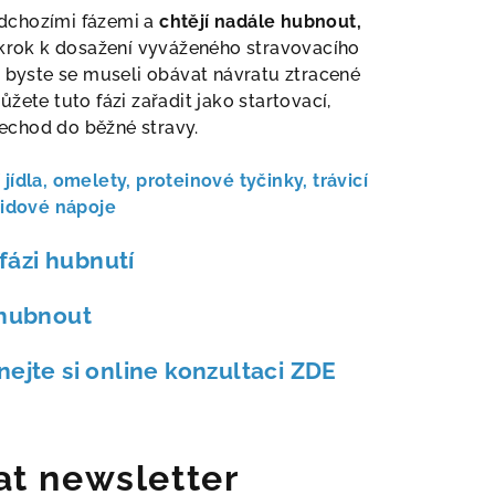
předchozími fázemi a
chtějí nadále hubnout,
o krok k dosažení vyváženého stravovacího
 byste se museli obávat návratu ztracené
žete tuto fázi zařadit jako startovací,
echod do běžné stravy.
 jídla,
omelety,
proteinové tyčinky
, trávicí
ridové nápoje
fázi hubnutí
zhubnout
dnejte si online konzultaci ZDE
at newsletter