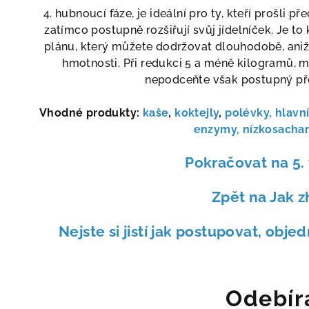
4. hubnoucí fáze, je ideální pro ty, kteří prošli 
zatímco postupně rozšiřují svůj jídelníček. Je t
plánu, který můžete dodržovat dlouhodobě, aniž
hmotnosti. Při redukci 5 a méně kilogramů, mů
nepodceňte však postupný př
Vhodné produkty:
kaše
,
koktejly
,
polévky,
hlavní
enzymy,
nízkosacha
Pokračovat na 5. 
Zpět na Jak 
Nejste si jistí jak postupovat, obje
Odebír