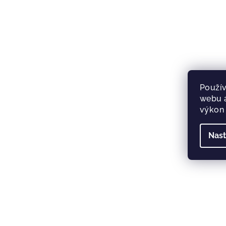
Použív
webu a
výkon 
Nast