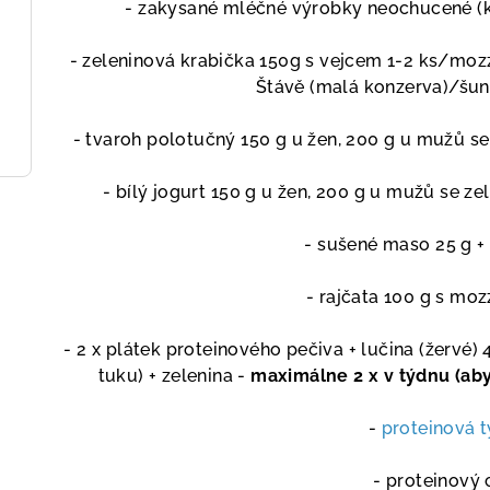
- zakysané mléčné výrobky neochu
c
ené
(
- zeleninová krabička
150g
s
vejcem 1-2 ks/mozz
Štávě (malá konzerva)/
šun
-
tvaroh polotučný
15
0 g u žen, 200 g u mužů
se
-
bílý jogurt
15
0 g
u žen, 200 g u mužů se ze
-
sušené maso
25 g
+
-
rajčata 100 g s moz
-
2 x
plátek proteinového pečiva + lučina (žervé) 
tuku
)
+ zelenina -
maximálne 2 x v týdnu (aby
-
proteinová 
-
proteinový 