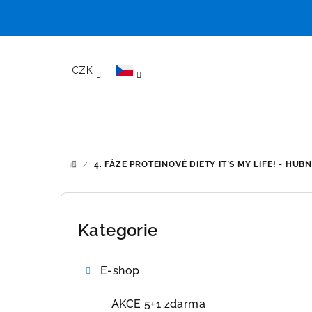
Přejít
na
CZK
obsah
/
4. FÁZE PROTEINOVÉ DIETY IT´S MY LIFE! - HU
DOMŮ
P
o
Kategorie
Přeskočit
kategorie
s
E-shop
t
r
AKCE 5+1 zdarma