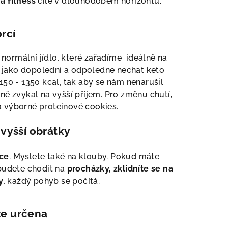
 a fitness
cíle v dlouhodobém horizontu.
rcí
 normální jídlo, které zařadíme ideálně na
 jako dopolední a odpoledne nechat keto
150 - 1350 kcal, tak aby se nám nenarušil
ě zvykal na vyšší příjem. Pro změnu chutí,
 výborné proteinové cookies.
 vyšší obrátky
čce
. Myslete také na klouby. Pokud máte
 budete chodit na
procházky, zklidníte se na
y
, každý pohyb se počítá.
ze určena