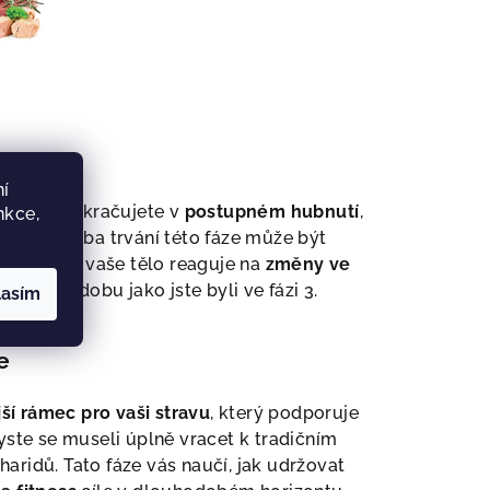
áze
í
 kterém pokračujete v
postupném hubnutí
,
nkce,
stravě
. Doba trvání této fáze může být
a tomu, jak vaše tělo reaguje na
změny ve
ě stejnou dobu jako jste byli ve fázi 3.
lasím
e
jší rámec pro vaši stravu
, který podporuje
byste se museli úplně vracet k tradičním
idů. Tato fáze vás naučí, jak udržovat