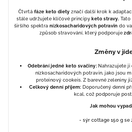
Čtvrtá
fáze keto diety
značí další krok k adaptaci
stále udržujete klíčové principy
keto stravy.
Tato 
širšího spektra
nízkosacharidových potravin
do vaš
způsob stravování, který podporuje
zdr
Změny v jíd
Odebrání jedné keto svačiny:
Nahrazujete ji
nízkosacharidových potravin, jako jsou m
proteinový cookeis. Z barevné zeleniny ji
Celkový denní příjem:
Doporučený denní pří
kcal, což podporuje post
Jak mohou vypada
-
sýr cottage
150 g
se