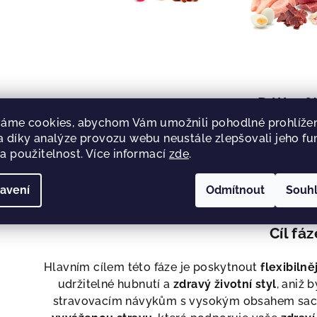
Délka f
áme cookies, abychom Vám umožnili pohodlné prohlížen
Tato fáze je navržena jako přechodné období, ve
 díky analýze provozu webu neustále zlepšovali jeho fu
a použitelnost. Více informací
zde
.
zatímco si zároveň užíváte větší
pestrost ve 
individuální, závislá na vašich osobních cílech 
stravě
. V této fázi je ideální zůstat minimáln
avení
Odmítnout
Souh
Cíl fáz
Hlavním cílem této fáze je poskytnout
flexibilně
udržitelné hubnutí a
zdravý životní styl
, aniž 
stravovacím návykům s vysokým obsahem sachar