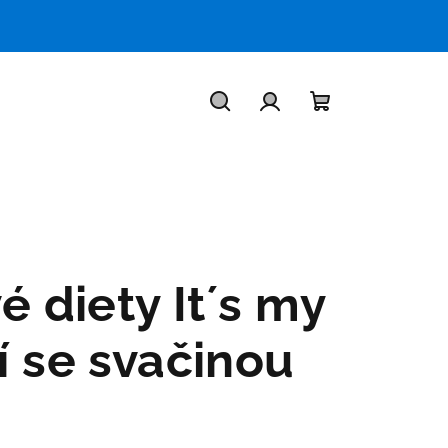
Hledat
Přihlášení
Nákupní
košík
é diety It´s my
í se svačinou