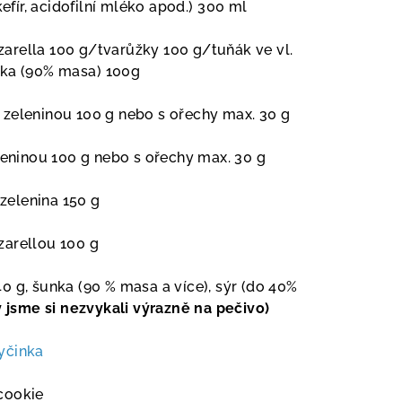
kefír, acidofilní mléko apod.)
3
00 ml
arella 100 g/tvarůžky 100 g/
tuňák ve vl.
ka (90% masa)
100g
 zeleninou
100 g nebo s ořechy max. 30 g
leninou 100 g nebo s ořechy
max. 30 g
 zelenina 150 g
zarellou 100 g
40 g, šunka (90 % masa a více), sýr (do 40%
 jsme si nezvykali výrazně na pečivo)
tyčinka
cookie