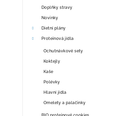
a
Doplňky stravy
n
Novinky
n
Dietní plány
í
Proteinová jídla
p
Ochutnávkové sety
a
Koktejly
n
Kaše
e
Polévky
l
Hlavní jídla
Omelety a palačinky
BIO proteinové cookies