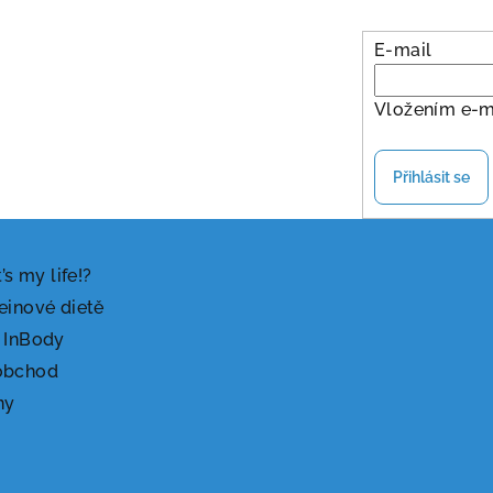
E-mail
Vložením e-m
Přihlásit se
t’s my life!?
einové dietě
 InBody
obchod
ny