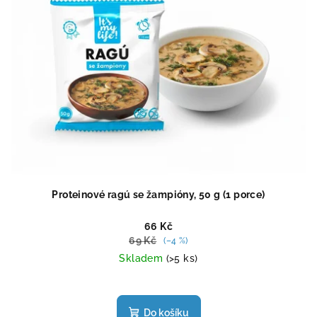
Proteinové ragú se žampióny, 50 g (1 porce)
66 Kč
69 Kč
(–4 %)
Skladem
(>5 ks)
Průměrné
hodnocení
produktu
Do košíku