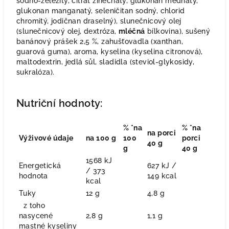
sodno-
ž
elezit
ý
, citr
á
t zine
č
nat
ý
, glukonan m
ěď
nat
ý
,
glukonan manganat
ý
, seleni
č
itan sodn
ý
, chlorid
chromit
ý
, jodi
č
nan draseln
ý
), slune
č
nicov
ý
olej
(slune
č
nicov
ý
olej, dextr
ó
za,
ml
éč
n
á
b
í
lkovina), su
š
en
ý
ban
á
nov
ý
pr
áš
ek 2,5 %, zahu
šť
ovadla (xanthan,
guarov
á
guma), aroma, kyselina (kyselina citronov
á
),
maltodextrin, jedl
á
s
ů
l, sladidla (steviol-glykosidy,
sukral
ó
za).
Nutriční hodnoty:
% *na
% *na
na porci
Výživové údaje
na 100 g
100
porci
40 g
g
40 g
1568 kJ
Energetická
627 kJ /
/ 373
hodnota
149 kcal
kcal
Tuky
12 g
4,8 g
z toho
nasycené
2,8 g
1,1 g
mastné kyseliny