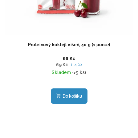
Proteinový koktejl višeň, 40 g (1 porce)
66 Kč
69 Kč
(–4 %)
Skladem
(>5 ks)
Průměrné
hodnocení
produktu
Do košíku
je
4,5
z
5
hvězdiček.