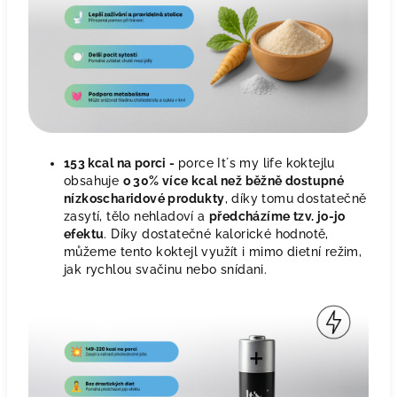
153 kcal na porci -
porce It´s my life koktejlu
obsahuje
o 30% více kcal než běžně dostupné
nízkoscharidové produkty
, díky tomu dostatečně
zasytí, tělo nehladoví a
předcházíme tzv. jo-jo
efektu
. Díky dostatečné kalorické hodnotě,
můžeme tento koktejl využít i mimo dietní režim,
jak rychlou svačinu nebo snídani.