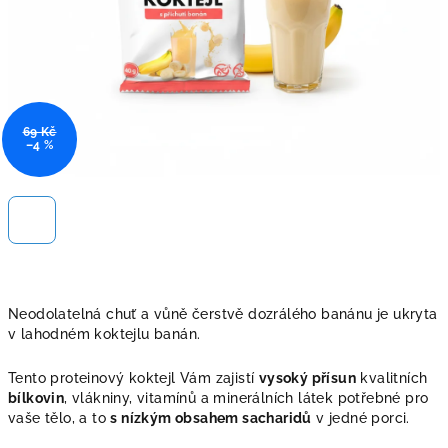
69 Kč
–4 %
Neodolatelná chuť a vůně čerstvě dozrálého banánu je ukryta
v lahodném koktejlu banán.
Tento proteinový koktejl Vám zajistí
vysoký přísun
kvalitních
bílkovin
, vlákniny, vitamínů a minerálních látek potřebné pro
vaše tělo, a to
s nízkým obsahem sacharidů
v jedné porci.