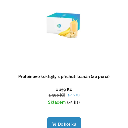
Proteinové koktejly s příchutí banán (20 porcí)
1 159 Kč
1 380 Kč
(–16 %)
Skladem
(>5 ks)
Průměrné
hodnocení
produktu
Do košíku