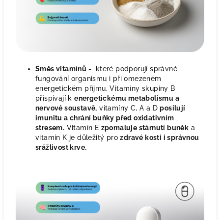
Směs vitamínů -
které podporují správné
fungování organismu i při omezeném
energetickém příjmu. Vitamíny skupiny B
přispívají k
energetickému metabolismu a
nervové soustavě,
vitamíny C, A a D
posilují
imunitu a chrání buňky před oxidativním
stresem.
Vitamín E
zpomaluje stárnutí buněk
a
vitamín K je důležitý pro
zdravé kosti i správnou
srážlivost krve.