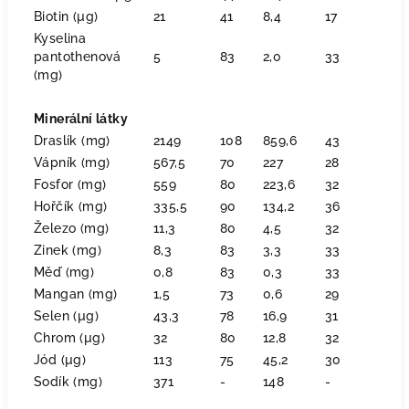
Biotin (µg)
21
41
8,4
17
Kyselina
pantothenová
5
83
2,0
33
(mg)
Minerální látky
Draslík (mg)
2149
108
859,6
43
Vápník (mg)
567,5
70
227
28
Fosfor (mg)
559
80
223,6
32
Hořčík (mg)
335,5
90
134,2
36
Železo (mg)
11,3
80
4,5
32
Zinek (mg)
8,3
83
3,3
33
Měď (mg)
0,8
83
0,3
33
Mangan (mg)
1,5
73
0,6
29
Selen (µg)
43,3
78
16,9
31
Chrom (µg)
32
80
12,8
32
Jód (µg)
113
75
45,2
30
Sodík (mg)
371
-
148
-