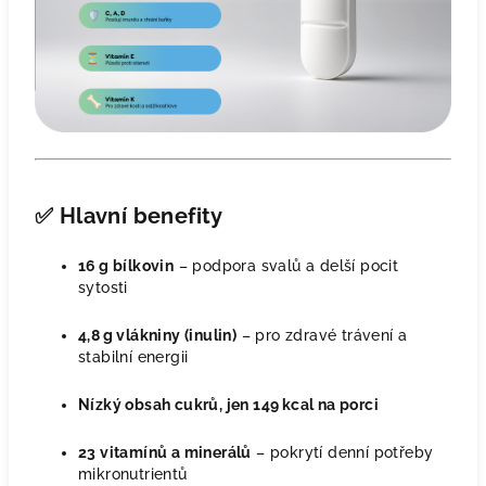
✅
Hlavní benefity
16 g bílkovin
– podpora svalů a delší pocit
sytosti
4,8 g vlákniny (inulin)
– pro zdravé trávení a
stabilní energii
Nízký obsah cukrů, jen 149 kcal na porci
23 vitamínů a minerálů
– pokrytí denní potřeby
mikronutrientů