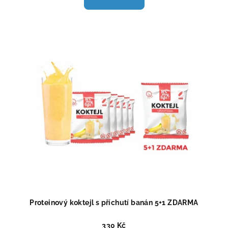
je
4,3
z
5
hvězdiček.
Proteinový koktejl s příchutí banán 5+1 ZDARMA
330 Kč