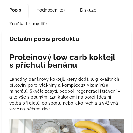
Popis
Hodnocení (8)
Diskuze
Značka
It’s my life!
Detailní popis produktu
Proteinový low carb koktejl
s příchutí banánu
Lahodný banánový koktejl, který dodá 16 g kvalitních
bílkovin, porci vlákniny a komplex 23 vitamínů a
minerálů. Skvěle zasytí, podpoří regeneraci i trávení –
a to vše s pouhými 149 kaloriemi na porci. Ideální
volba při dietě, po sportu nebo jako rychlá a výživná
svačina během dne.