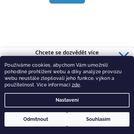
je
4,3
z
5
hvězdiček.
Chcete se dozvědět více
o zdravé výživě?
Používáme cookies, abychom Vám umožnili
Přihlaste se k odběru
newsletteru
.
pohodlné prohlížení webu a díky analýze provozu
webu neustále zlepšovali jeho funkce, výkon a
použitelnost. Více informací
zde
.
Nastavení
PŘIHLÁSIT
Zásady zpracování osobních údajů
Proteinové koktejly s příchutí višeň (20 porcí)
Odmítnout
Souhlasím
1 159 Kč