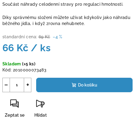
Součást náhrady celodenní stravy pro regulaci hmotnosti.
Díky správnému složení můžete užívat kdykoliv jako náhradu
běžného jídla, i když zrovna nehubnete.
standardní cena:
69 Kč
–4 %
66 Kč
/ ks
Měrná
Skladem
(>5 ks)
cena:
Kód:
2010000073483
−
+
Do košíku
Zeptat se
Hlídat