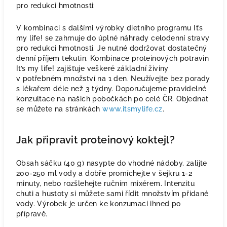
pro redukci hmotnosti:
V kombinaci s dalšími výrobky dietního programu It’s
my life! se zahrnuje do úplné náhrady celodenní stravy
pro redukci hmotnosti. Je nutné dodržovat dostatečný
denní příjem tekutin. Kombinace proteinových potravin
It’s my life! zajišťuje veškeré základní živiny
v potřebném množství na 1 den. Neužívejte bez porady
s lékařem déle než 3 týdny. Doporučujeme pravidelné
konzultace na našich pobočkách po celé ČR. Objednat
se můžete na stránkách
www.itsmylife.cz
.
Jak připravit proteinový koktejl?
Obsah sáčku (40 g) nasypte do vhodné nádoby, zalijte
200-250 ml vody a dobře promíchejte v šejkru 1-2
minuty, nebo rozšlehejte ručním mixérem. Intenzitu
chuti a hustoty si můžete sami řídit množstvím přidané
vody. Výrobek je určen ke konzumaci ihned po
přípravě.