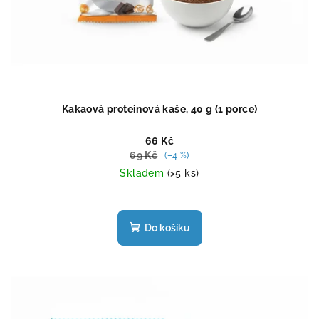
Kakaová proteinová kaše, 40 g (1 porce)
66 Kč
69 Kč
(–4 %)
Skladem
(>5 ks)
Průměrné
hodnocení
produktu
Do košíku
je
4,9
z
5
hvězdiček.