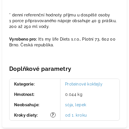
* denní referenční hodnoty příjmu u dospělé osoby
1 porce připravovaného nápoje obsahuje 40 g prášku,
200 až 250 ml vody.
Vyrobeno pro:
It’s my life Diets s.r.o., Plotní 73, 602 00
Brno. Česká republika.
Doplňkové parametry
Kategorie
:
Proteinové koktejly
Hmotnost
:
0.044 kg
Neobsahuje
:
sója
,
lepek
?
Kroky diety
:
od 1. kroku