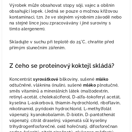
Výrobek může obsahovat stopy sóji, vajec a obilnin
obsahující lepek. (Jedná se pouze o možnou křížovou
kontaminaci, tzn. že ve stejném výrobním závodě nebo
na stejné lince jsou zpracovávány i jiné suroviny s
tímto alergenem
).
Skladujte v suchu při teplotě do 25°C, chraňte před
přímým slunečním zářením.
Z čeho se proteinový koktejl skládá?
Koncentr
á
t
syrov
á
tkov
é
b
í
lkoviny, su
š
en
é
ml
é
ko
odtu
č
n
ě
n
é
, vl
á
knina (inulin), su
š
en
é
ml
é
ko
plnotu
č
n
é
,
sm
ě
s vitamin
ů
a miner
á
ln
í
ch l
á
tek (maltodextrin,
retinyl-acet
á
t, cholekalciferol, D-alfa-tokoferyl acet
á
t,
kyselina L-askorbov
á
, thiamin-hydrochlorid, riboflavin,
nikotinamid, pyridoxin hydrochlorid, L-methylfol
á
t
v
á
penat
ý
, kyanokobalamin, D-biotin, D-pantothen
á
t
v
á
penat
ý
, citr
á
t draseln
ý
, v
á
penat
á
s
ů
l kyseliny
trihydrogenfosfore
č
n
é
, oxid ho
ř
e
č
nat
ý
, difosfore
č
nan