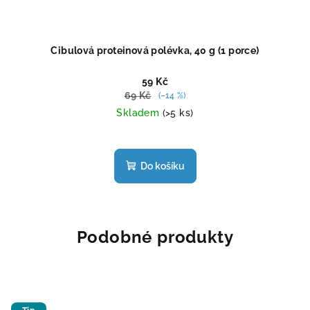
Cibulová proteinová polévka, 40 g (1 porce)
59 Kč
69 Kč
(–14 %)
Skladem
(>5 ks)
Průměrné
hodnocení
produktu
Do košíku
je
4,8
z
5
hvězdiček.
Podobné produkty