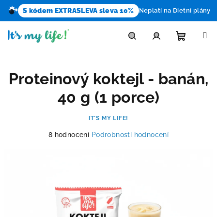
S kódem EXTRASLEVA sleva 10%
Neplatí na Dietní plány
Přejít
na
obsah
Nákupn
Hledat
Přihlášení
Proteinový koktejl - banán,
košík
40 g (1 porce)
IT’S MY LIFE!
Průměrné
8 hodnocení
Podrobnosti hodnocení
hodnocení
produktu
je
4,5
z
5
hvězdiček.