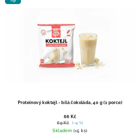
Tip
Proteinový koktejl - bílá čokoláda, 40 g (1 porce)
66 Kč
69 Kč
(–4 %)
Skladem
(>5 ks)