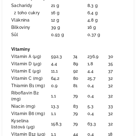
Sacharidy
21 g
8,3 g
z toho cukry
16 g
6,4 g
Vláknina
12 g
4,8 g
Bílkoviny
39 g
16 g
Sůl
0,93 g
0,37 g
Vitaminy
Vitamin A (µg)
592,3
74
236,9
30
Vitamin D (µg)
4,4
89
1,8
35
Vitamin E (µg)
11,1
92
4,4
37
Vitamin C (mg)
64,2
80
25,7
32
Thiamin B1 (mg)
0,9
81
0,4
32
Riboflavin B2
1,1
79
0,4
32
(mg)
Niacin (mg)
13,3
83
5,3
33
Vitamin B6 (mg)
1,1
79
0,4
32
Kyselina
158,3
79
63,3
32
listová (µg)
Vitamin B12 (µg)
1,1
44
0,4
18