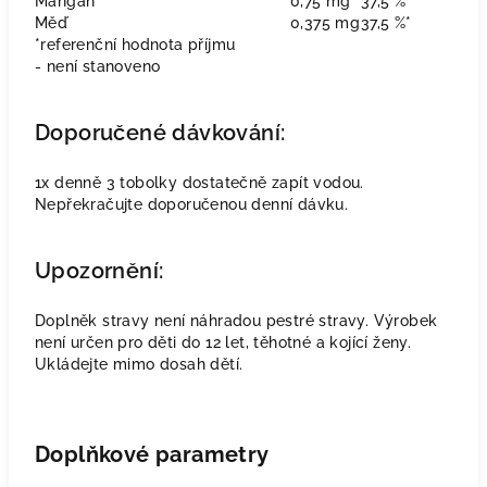
Mangan
0,75 mg
37,5 %*
Měď
0,375 mg
37,5 %*
*referenční hodnota příjmu
- není stanoveno
Doporučené dávkování:
1x denně 3 tobolky dostatečně zapít vodou.
Nepřekračujte doporučenou denní dávku.
Upozornění:
Doplněk stravy není náhradou pestré stravy. Výrobek
není určen pro děti do 12 let, těhotné a kojící ženy.
Ukládejte mimo dosah dětí.
Doplňkové parametry