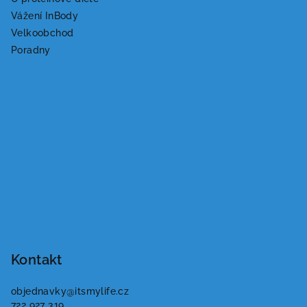
Vážení InBody
Velkoobchod
Poradny
Kontakt
objednavky
@
itsmylife.cz
722 927 319