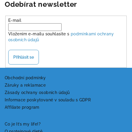
hvězdiček.
Odebírat newsletter
E-mail
Vložením e-mailu souhlasíte s
podmínkami ochrany
osobních údajů
Přihlásit se
Z
á
Obchodní podmínky
Záruky a reklamace
p
Zásady ochrany osobních údajů
a
Informace poskytované v souladu s GDPR
t
Affiliate program
í
Co je It’s my life!?
O proteinové dietě