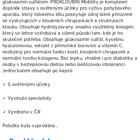
glukosamin sulfátem. PROKLOUBIN Mobility je komplexní
doplněk stravy s ověřenými účinky pro výživu pohybového
aparátu, který lidskému tělu poskytuje zdroj látek přirozeně
se vyskytujících v kloubních chrupavkách a strukturách
kloubu. Obsahuje hydrolyzovaný, snadno využitelný kolagen,
který se lehce vstřebává a cíleně působí tam, kde je ho
skutečně potřeba. Obsahuje glukosamin sulfát, kyselinu
hyaluronovou, extrakt z přímořské borovice a vitamín C,
nezbytný pro normální funkci kostí, kloubních chrupavek a
normální tvorbu kolagenu. Bez lepku, vhodné i pro diabetiky a
osoby s bezlepkovou dietou nebo laktózovou intolerancí.
Jedno balení obsahuje 90 kapslí.
✓ S ověřenými účinky
✓ Vyvinuto specialisty
✓ Vyrobeno v ČR
Položka byla vyprodána…