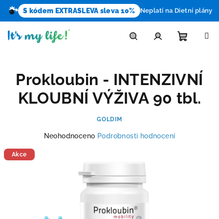
S kódem EXTRASLEVA sleva 10%
Neplatí na Dietní plány
Přejít
na
obsah
Nákupn
Hledat
Přihlášení
Prokloubin - INTENZIVNÍ
košík
KLOUBNÍ VÝŽIVA 90 tbl.
GOLDIM
Průměrné
Neohodnoceno
Podrobnosti hodnocení
hodnocení
produktu
Akce
je
0,0
z
5
hvězdiček.