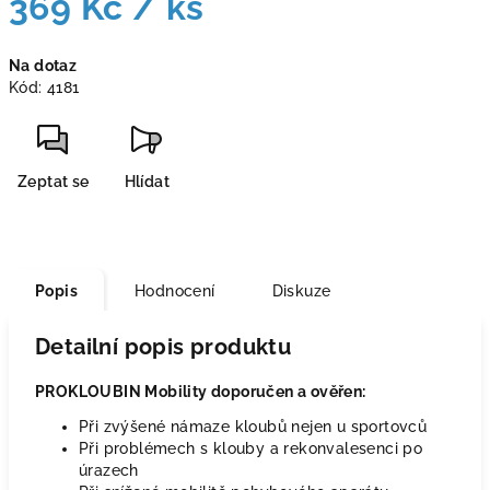
369 Kč
/ ks
Měrná
Na dotaz
cena:
Kód:
4181
Zeptat se
Hlídat
Popis
Hodnocení
Diskuze
Detailní popis produktu
PROKLOUBIN Mobility doporučen a ověřen:
Při zvýšené námaze kloubů nejen u sportovců
Při problémech s klouby a rekonvalesenci po
úrazech