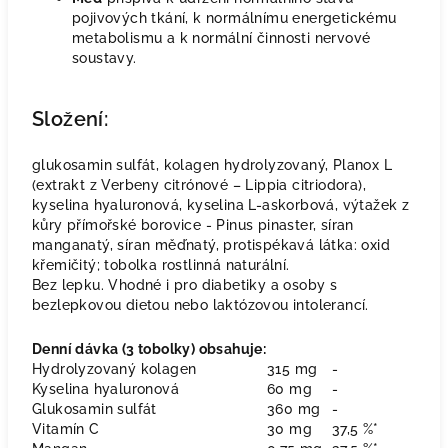
pojivových tkání, k normálnímu energetickému
metabolismu a k normální činnosti nervové
soustavy.
Složení:
glukosamin sulfát, kolagen hydrolyzovaný, Planox L
(extrakt z Verbeny citrónové – Lippia citriodora),
kyselina hyaluronová, kyselina L-askorbová, výtažek z
kůry přímořské borovice - Pinus pinaster, síran
manganatý, síran měďnatý, protispékavá látka: oxid
křemičitý; tobolka rostlinná naturální.
Bez lepku. Vhodné i pro diabetiky a osoby s
bezlepkovou dietou nebo laktózovou intolerancí.
Denní dávka (3 tobolky) obsahuje:
Hydrolyzovaný kolagen
315 mg
-
Kyselina hyaluronová
60 mg
-
Glukosamin sulfát
360 mg
-
Vitamín C
30 mg
37,5 %*