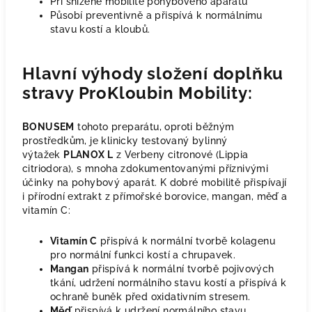
Při snížené mobilitě pohybového aparátu
Působí preventivně a přispívá k normálnímu
stavu kostí a kloubů.
Hlavní výhody složení doplňku
stravy ProKloubin Mobility:
BONUSEM
tohoto preparátu, oproti běžným
prostředkům, je klinicky testovaný bylinný
výtažek
PLANOX L
z Verbeny citronové (Lippia
citriodora), s mnoha zdokumentovanými příznivými
účinky na pohybový aparát. K dobré mobilitě přispívají
i přírodní extrakt z přímořské borovice, mangan, měď a
vitamín C:
Vitamín C
přispívá k normální tvorbě kolagenu
pro normální funkci kostí a chrupavek.
Mangan
přispívá k normální tvorbě pojivových
tkání, udržení normálního stavu kostí a přispívá k
ochraně buněk před oxidativním stresem.
Měď
přispívá k udržení normálního stavu