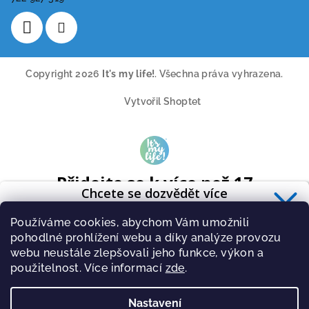
Copyright 2026
It's my life!
. Všechna práva vyhrazena.
Vytvořil Shoptet
Přidejte se k více než 17
Chcete se dozvědět více
tisícům odběratelů
o zdravé výživě?
A získavejte pravidelně tipy o novinkách ze světa cvičení a
Používáme cookies, abychom Vám umožnili
Přihlaste se k odběru
newsletteru
.
zdravé stravy.
pohodlné prohlížení webu a díky analýze provozu
webu neustále zlepšovali jeho funkce, výkon a
použitelnost. Více informací
zde
.
Nastavení