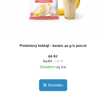
Proteinový koktejl - banán, 40 g (1 porce)
66 Kč
69 Kč
(–4 %)
Skladem
(>5 ks)
Průměrné
hodnocení
produktu
Do košíku
je
4,5
z
5