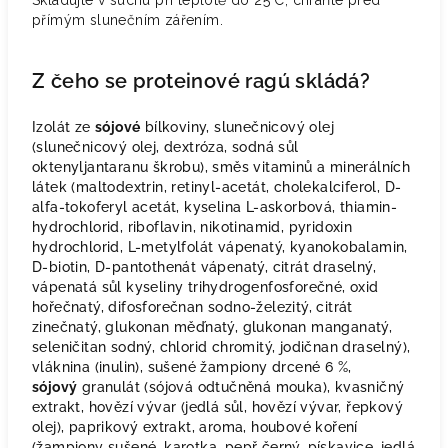
Skladujte v suchu při teplotě do 25°C, chraňte před
přímým slunečním zářením.
Z čeho se proteinové ragú skládá?
Izolát ze
sójové
bílkoviny, slunečnicový olej
(slunečnicový olej, dextróza, sodná sůl
oktenyljantaranu škrobu), směs vitaminů a minerálních
látek (maltodextrin, retinyl-acetát, cholekalciferol, D-
alfa-tokoferyl acetát, kyselina L-askorbová, thiamin-
hydrochlorid, riboflavin, nikotinamid, pyridoxin
hydrochlorid, L-metylfolát vápenatý, kyanokobalamin,
D-biotin, D-pantothenát vápenatý, citrát draselný,
vápenatá sůl kyseliny trihydrogenfosforečné, oxid
hořečnatý, difosforečnan sodno-železitý, citrát
zinečnatý, glukonan měďnatý, glukonan manganatý,
seleničitan sodný, chlorid chromitý, jodičnan draselný),
vláknina (inulin), sušené žampiony drcené 6 %,
sójový
granulát (sójová odtučněná mouka), kvasničný
extrakt, hovězí vývar (jedlá sůl, hovězí vývar, řepkový
olej), paprikový extrakt, aroma, houbové koření
(žampiony sušené, karotka, pepř černý, pískavice, jedlá