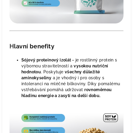
H
lavní benefity
Sójový proteinový izolát -
je rostlinný protein s
výbornou stravitelností a
vysokou nutriční
hodnotou
. Poskytuje
všechny důležité
aminokyseliny
a je vhodný i pro osoby s
intolerancí na mléčné bílkoviny. Díky pomalému
vstřebávání pomáhá udržovat
rovnoměrnou
hladinu energie a zasytí na delší dobu.