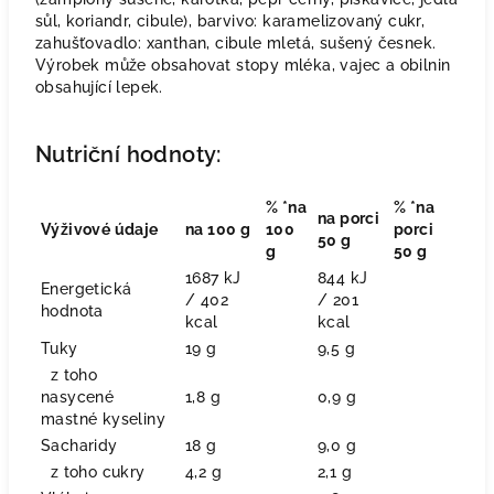
sůl, koriandr, cibule), barvivo: karamelizovaný cukr,
zahušťovadlo: xanthan, cibule mletá, sušený česnek.
Výrobek může obsahovat stopy mléka, vajec a obilnin
obsahující lepek.
Nutriční hodnoty:
% *na
% *na
na porci
Výživové údaje
na 100 g
100
porci
50 g
g
50 g
1687 kJ
844 kJ
Energetická
/ 402
/ 201
hodnota
kcal
kcal
Tuky
19 g
9,5 g
z toho
nasycené
1,8 g
0,9 g
mastné kyseliny
Sacharidy
18 g
9,0 g
z toho cukry
4,2 g
2,1 g