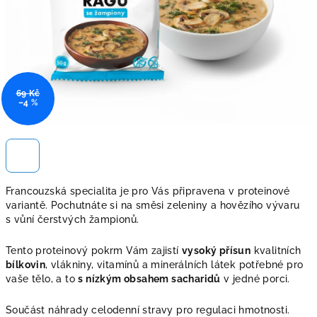
69 Kč
–4 %
Francouzská specialita je pro Vás připravena v proteinové
variantě. Pochutnáte si na směsi zeleniny a hovězího vývaru
s vůní čerstvých žampionů.
Tento proteinový pokrm Vám zajistí
vysoký přísun
kvalitních
bílkovin
, vlákniny, vitamínů a minerálních látek potřebné pro
vaše tělo, a to
s nízkým obsahem sacharidů
v jedné porci.
Součást náhrady celodenní stravy pro regulaci hmotnosti.