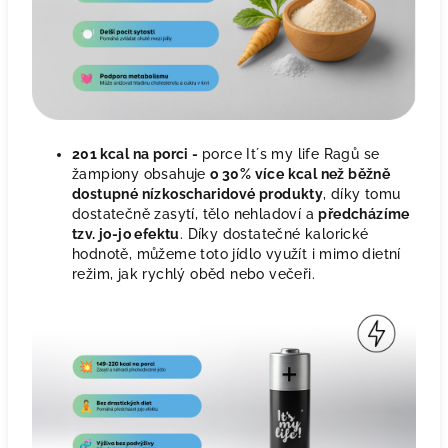
201 kcal na porci -
porce It´s my life Ragů se
žampiony obsahuje
o 30% více kcal než běžně
dostupné nízkoscharidové produkty
, díky tomu
dostatečně zasytí, tělo nehladoví a
předcházíme
tzv. jo-jo efektu
. Díky dostatečné kalorické
hodnotě, můžeme toto jídlo využít i mimo dietní
režim, jak rychlý oběd nebo večeři.