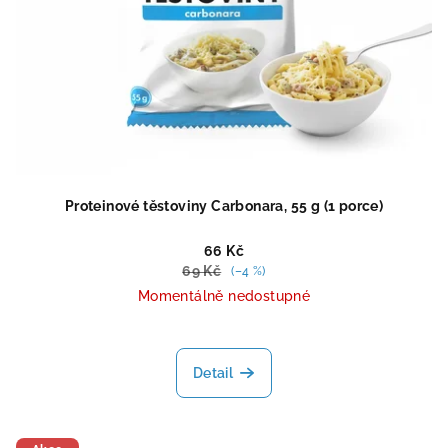
Proteinové těstoviny Carbonara, 55 g (1 porce)
66 Kč
69 Kč
(–4 %)
Momentálně nedostupné
Průměrné
hodnocení
produktu
Detail
je
4,2
z
5