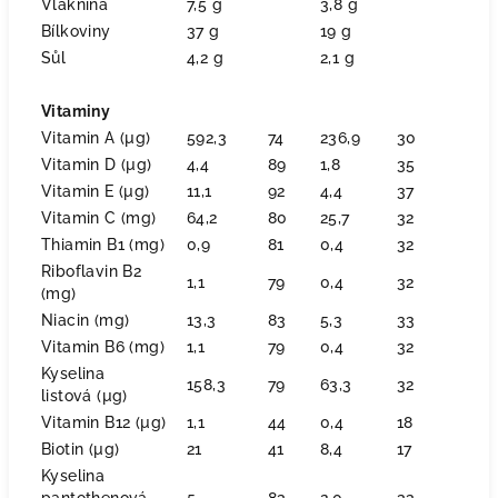
Vláknina
7,5 g
3,8 g
Bílkoviny
37 g
19 g
Sůl
4,2 g
2,1 g
Vitaminy
Vitamin A (µg)
592,3
74
236,9
30
Vitamin D (µg)
4,4
89
1,8
35
Vitamin E (µg)
11,1
92
4,4
37
Vitamin C (mg)
64,2
80
25,7
32
Thiamin B1 (mg)
0,9
81
0,4
32
Riboflavin B2
1,1
79
0,4
32
(mg)
Niacin (mg)
13,3
83
5,3
33
Vitamin B6 (mg)
1,1
79
0,4
32
Kyselina
158,3
79
63,3
32
listová (µg)
Vitamin B12 (µg)
1,1
44
0,4
18
Biotin (µg)
21
41
8,4
17
Kyselina