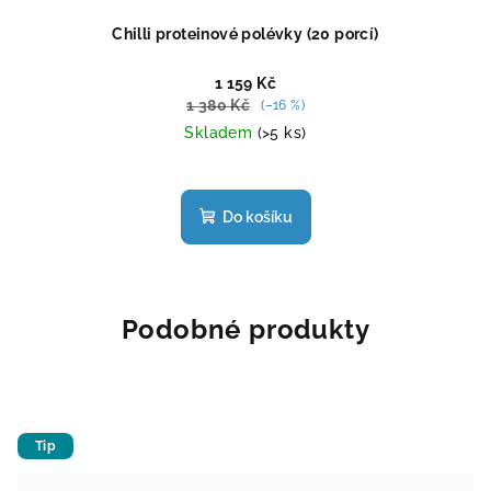
Chilli proteinové polévky (20 porcí)
1 159 Kč
1 380 Kč
(–16 %)
Skladem
(>5 ks)
Průměrné
hodnocení
produktu
Do košíku
je
5,0
z
5
hvězdiček.
Podobné produkty
Tip