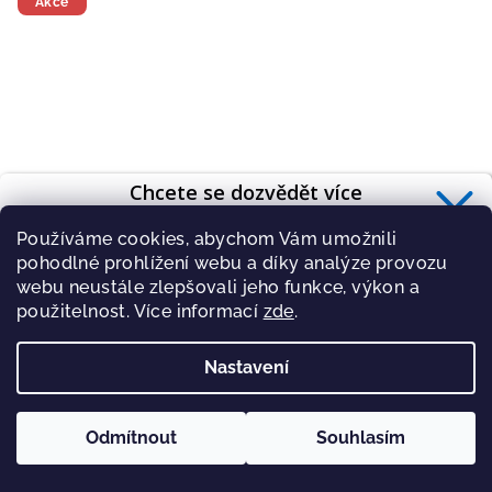
Akce
hvězdiček.
Chcete se dozvědět více
o zdravé výživě?
Používáme cookies, abychom Vám umožnili
Přihlaste se k odběru
newsletteru
.
pohodlné prohlížení webu a díky analýze provozu
webu neustále zlepšovali jeho funkce, výkon a
použitelnost. Více informací
zde
.
Ochutnávka proteinových polévek, 240 g (6 porcí)
Nastavení
PŘIHLÁSIT
359 Kč
Zásady zpracování osobních údajů
414 Kč
(–13 %)
Odmítnout
Souhlasím
Skladem
(>5 ks)