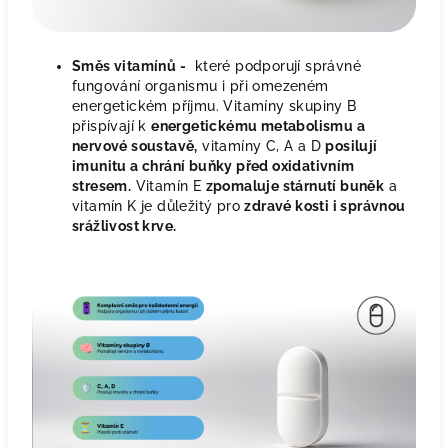
Směs vitamínů -
které podporují správné
fungování organismu i při omezeném
energetickém příjmu. Vitamíny skupiny B
přispívají k
energetickému metabolismu a
nervové soustavě,
vitamíny C, A a D
posilují
imunitu a chrání buňky před oxidativním
stresem.
Vitamín E
zpomaluje stárnutí buněk
a
vitamín K je důležitý pro
zdravé kosti i správnou
srážlivost krve.