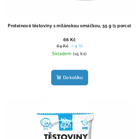
Proteinové těstoviny s milánskou omáčkou, 55 g (1 porce)
66 Kč
69 Kč
(–4 %)
Skladem
(>5 ks)
Průměrné
hodnocení
produktu
Do košíku
je
4,4
z
5
hvězdiček.