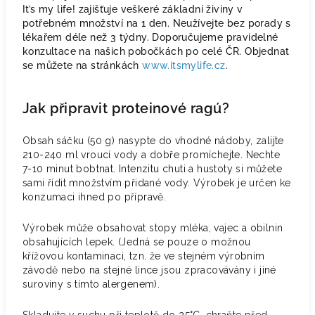
It’s my life! zajišťuje veškeré základní živiny v
potřebném množství na 1 den. Neužívejte bez porady s
lékařem déle než 3 týdny. Doporučujeme pravidelné
konzultace na našich pobočkách po celé ČR. Objednat
se můžete na stránkách
www.itsmylife.cz
.
Jak připravit proteinové ragú?
Obsah sáčku (50 g) nasypte do vhodné nádoby, zalijte
210-240 ml vroucí vody a dobře promíchejte. Nechte
7-10 minut bobtnat. Intenzitu chuti a hustoty si můžete
sami řídit množstvím přidané vody. Výrobek je určen ke
konzumaci ihned po přípravě.
Výrobek může obsahovat stopy mléka, vajec a obilnin
obsahujících lepek. (Jedná se pouze o možnou
křížovou kontaminaci, tzn. že ve stejném výrobním
závodě nebo na stejné lince jsou zpracovávány i jiné
suroviny s tímto alergenem).