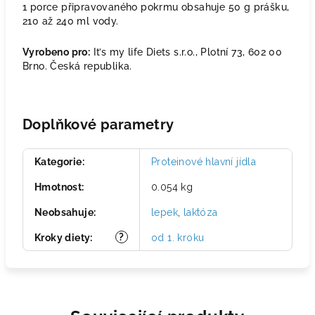
1 porce připravovaného pokrmu obsahuje 50 g prášku,
210 až 240 ml vody.
Vyrobeno pro:
It’s my life Diets s.r.o., Plotní 73, 602 00
Brno. Česká republika.
Doplňkové parametry
Kategorie
:
Proteinové hlavní jídla
Hmotnost
:
0.054 kg
Neobsahuje
:
lepek
,
laktóza
?
Kroky diety
:
od 1. kroku