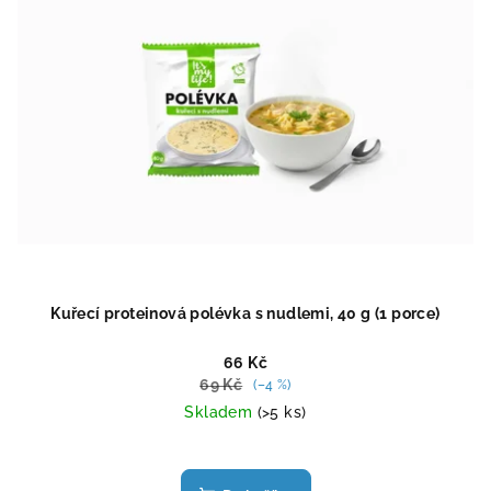
Kuřecí proteinová polévka s nudlemi, 40 g (1 porce)
66 Kč
69 Kč
(–4 %)
Skladem
(>5 ks)
Průměrné
hodnocení
produktu