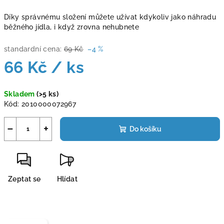
Díky správnému složení můžete užívat kdykoliv jako náhradu
běžného jídla, i když zrovna nehubnete
standardní cena:
69 Kč
–4 %
66 Kč
/ ks
Měrná
Skladem
(>5 ks)
cena:
Kód:
2010000072967
−
+
Do košíku
Zeptat se
Hlídat