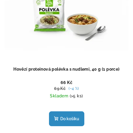
Hovězí proteinová polévka s nudlemi, 40 g (1 porce)
66 Kč
69 Kč
(–4 %)
Skladem
(>5 ks)
Průměrné
hodnocení
produktu
Do košíku
je
5,0