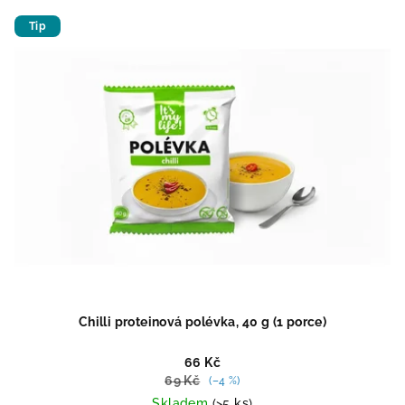
z
5
Tip
hvězdiček.
Chilli proteinová polévka, 40 g (1 porce)
66 Kč
69 Kč
(–4 %)
Skladem
(>5 ks)