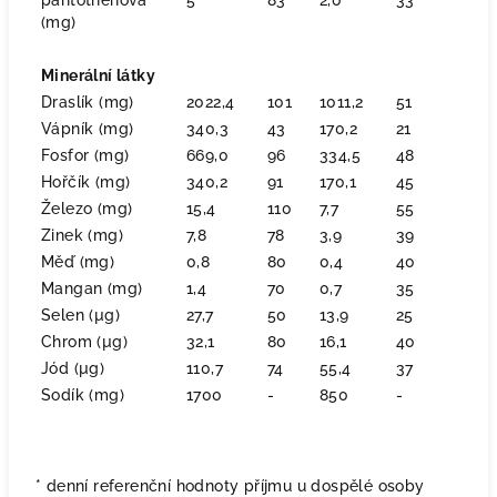
pantothenová
5
83
2,0
33
(mg)
Minerální látky
Draslík (mg)
2022,4
101
1011,2
51
Vápník (mg)
340,3
43
170,2
21
Fosfor (mg)
669,0
96
334,5
48
Hořčík (mg)
340,2
91
170,1
45
Železo (mg)
15,4
110
7,7
55
Zinek (mg)
7,8
78
3,9
39
Měď (mg)
0,8
80
0,4
40
Mangan (mg)
1,4
70
0,7
35
Selen (µg)
27,7
50
13,9
25
Chrom (µg)
32,1
80
16,1
40
Jód (µg)
110,7
74
55,4
37
Sodík (mg)
1700
-
850
-
* denní referenční hodnoty příjmu u dospělé osoby