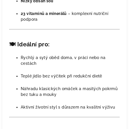
Nízký obsah soli
23 vitamínů a minerálů
– komplexní nutriční
podpora
🍽️
Ideální pro:
Rychlý a sytý oběd doma, v práci nebo na
cestách
Teplé jídlo bez výčitek při redukční dietě
Náhradu klasických omáček a masitých pokrmů
bez tuku a mouky
Aktivní životní styl s důrazem na kvalitní výživu