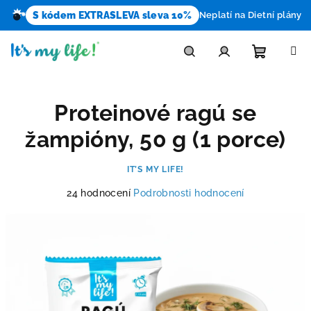
S kódem EXTRASLEVA sleva 10%
Neplatí na Dietní plány
Přejít
na
obsah
Nákupn
Hledat
Přihlášení
Proteinové ragú se
košík
žampióny, 50 g (1 porce)
IT’S MY LIFE!
Průměrné
24 hodnocení
Podrobnosti hodnocení
hodnocení
produktu
je
4,3
z
5
hvězdiček.