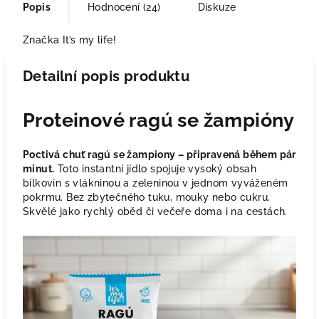
Popis
Hodnocení (24)
Diskuze
Značka
It’s my life!
Detailní popis produktu
Proteinové ragú se žampióny
Poctivá chuť ragú se žampiony – připravená během pár
minut.
Toto instantní jídlo spojuje vysoký obsah
bílkovin s vlákninou a zeleninou v jednom vyváženém
pokrmu. Bez zbytečného tuku, mouky nebo cukru.
Skvělé jako rychlý oběd či večeře doma i na cestách.