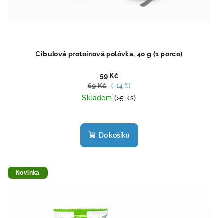
Cibulová proteinová polévka, 40 g (1 porce)
59 Kč
69 Kč
(–14 %)
Skladem
(>5 ks)
Průměrné
hodnocení
produktu
Do košíku
je
4,8
z
5
Novinka
hvězdiček.