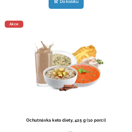
Do košíku
je
4,6
z
5
Akce
hvězdiček.
Ochutnávka keto diety, 425 g (10 porcí)