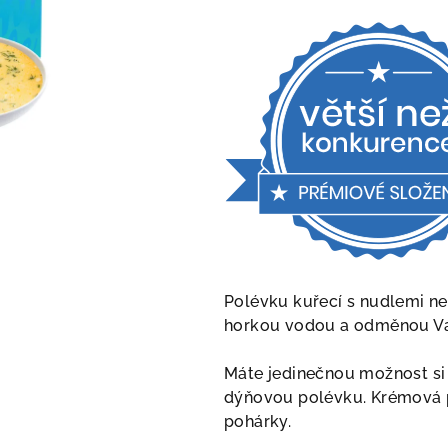
produktu
je
4,5
z
5
hvězdiček.
Polévku kuřecí s nudlemi ne
horkou vodou a odměnou Vá
Máte jedinečnou možnost si
dýňovou polévku. Krémová p
pohárky.