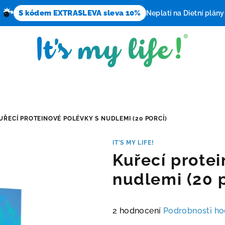
S kódem EXTRASLEVA sleva 10%
Neplatí na Dietní plány
UŘECÍ PROTEINOVÉ POLÉVKY S NUDLEMI (20 PORCÍ)
IT’S MY LIFE!
Kuřecí protei
nudlemi (20 p
Průměrné
2 hodnocení
Podrobnosti ho
hodnocení