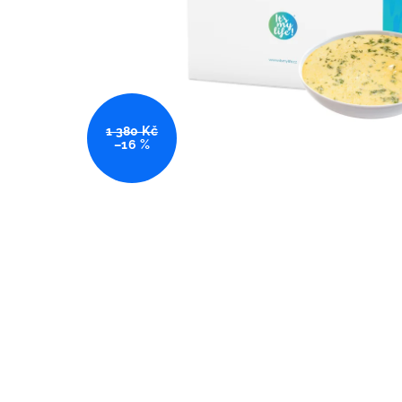
1 380 Kč
–16 %