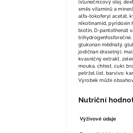
(slunečnicový olej, dex
směs vitaminů a minerál
alfa-tokoferyl acetát, 
nikotinamid, pyridoxin
biotin, D-pantothenát v
trihydrogenfosforečné, 
glukonan měďnatý, gluk
jodičnan draselný), ma
kvasničný extrakt, zele
mouka, chřest, cukr, br
petržel list, barvivo: 
Výrobek může obsahova
Nutriční hodnot
Výživové údaje