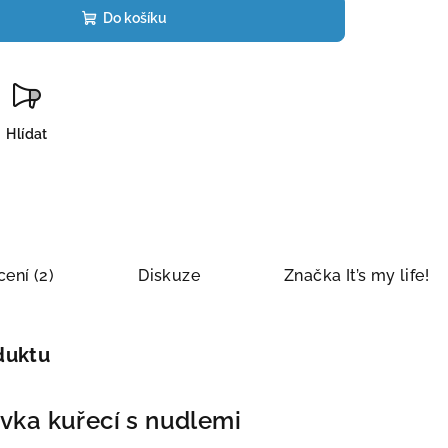
Do košíku
Hlídat
ení (2)
Diskuze
Značka
It’s my life!
duktu
vka kuřecí s nudlemi