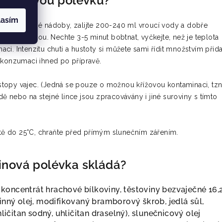
roteinovou polévku?
lasím
e do vhodné nádoby, zalijte 200-240 ml vroucí vody a dobře
jte metličkou. Nechte 3-5 minut bobtnat, vyčkejte, než je teplota
i. Intenzitu chuti a hustoty si můžete sami řídit množstvím přid
 konzumaci ihned po přípravě.
opy vajec. (Jedná se pouze o možnou křížovou kontaminaci, tzn
 nebo na stejné lince jsou zpracovávány i jiné suroviny s tímto
otě do 25°C, chraňte před přímým slunečním zářením.
inová polévka skládá?
 koncentrát hrachové bílkoviny, těstoviny bezvaječné 16,
nný olej, modifikovaný bramborový škrob, jedlá sůl,
ličitan sodný, uhličitan draselný), slunečnicový olej