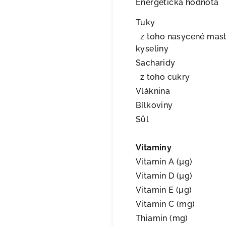
Energetická hodnota
Tuky
z toho nasycené mas
kyseliny
Sacharidy
z toho cukry
Vláknina
Bílkoviny
Sůl
Vitaminy
Vitamin A (µg)
Vitamin D (µg)
Vitamin E (µg)
Vitamin C (mg)
Thiamin (mg)