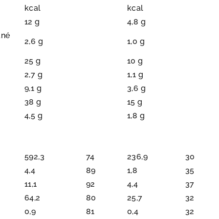
kcal
kcal
12 g
4,8 g
tné
2,6 g
1,0 g
25 g
10 g
2,7 g
1,1 g
9,1 g
3,6 g
38 g
15 g
4,5 g
1,8 g
592,3
74
236,9
30
4,4
89
1,8
35
11,1
92
4,4
37
64,2
80
25,7
32
0,9
81
0,4
32