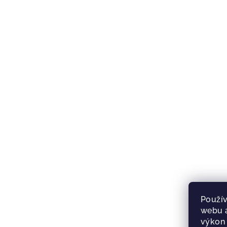
Použív
webu a
výkon 