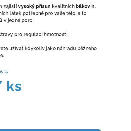
 zajistí
vysoký přísun
kvalitních
bílkovin
,
ních látek potřebné pro vaše tělo, a to
ů
v jedné porci.
travy pro regulaci hmotnosti.
ete užívat kdykoliv jako náhradu běžného
e.
16 %
/ ks