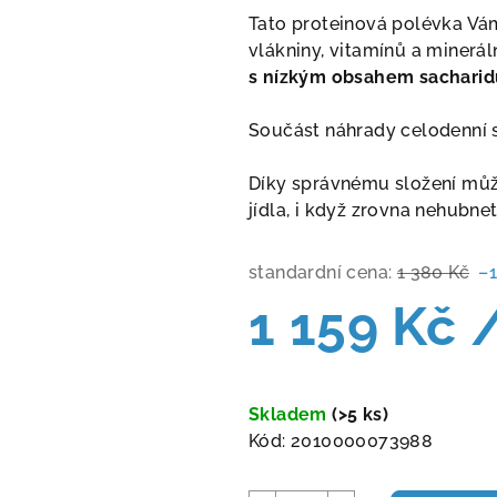
Tato proteinová polévka Vám
vlákniny, vitamínů a minerál
s nízkým obsahem sacharid
Součást náhrady celodenní s
Díky správnému složení můž
jídla, i když zrovna nehubnet
standardní cena:
1 380 Kč
–
1 159 Kč
Měrná
cena:
Skladem
(>5 ks)
Kód:
2010000073988