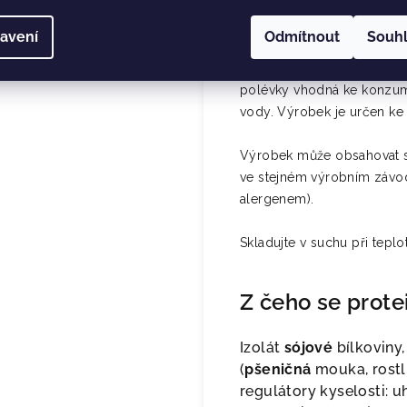
Jak připravit p
avení
Odmítnout
Souh
Obsah sáčku (40 g) nasypt
promíchejte, nebo rozšlehe
polévky vhodná ke konzumac
vody. Výrobek je určen ke
Výrobek může obsahovat st
ve stejném výrobním závodě
alergenem).
Skladujte v suchu při tepl
Z čeho se prote
Izolát
sójové
bílkoviny,
(
pšeničná
mouka, rostli
regulátory kyselosti: uh