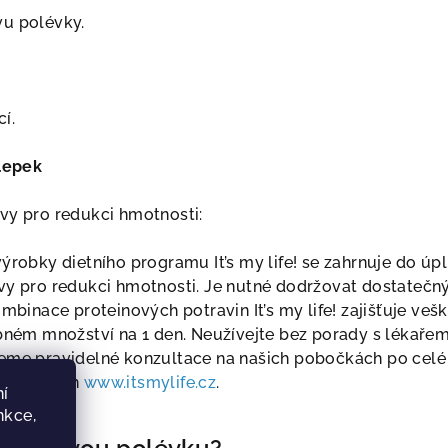
vu polévky.
í.
 lepek
vy pro redukci hmotnosti:
ýrobky dietního programu It’s my life! se zahrnuje do úp
vy pro redukci hmotnosti. Je nutné dodržovat dostatečn
ombinace proteinových potravin It’s my life! zajišťuje veš
ebném množství na 1 den. Neužívejte bez porady s lékaře
eme pravidelné konzultace na našich pobočkách po celé
 stránkách
www.itsmylife.cz
.
í
nkce,