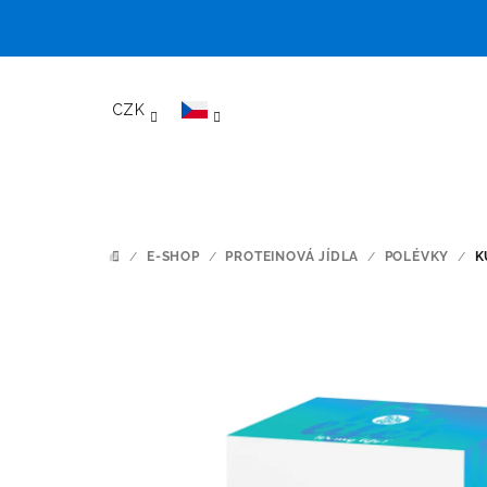
Přejít
na
CZK
obsah
/
E-SHOP
/
PROTEINOVÁ JÍDLA
/
POLÉVKY
/
K
DOMŮ