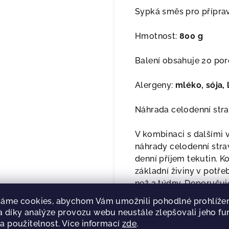
Sypká směs pro přípra
Hmotnost:
800 g
Balení obsahuje 20 porc
Alergeny:
mléko, sója,
Náhrada celodenní stra
V kombinaci s dalšími v
náhrady celodenní stra
denní příjem tekutin. K
základní živiny v potř
než 3 týdny. Doporučuj
Objednat se můžete na
áme cookies, abychom Vám umožnili pohodlné prohlížen
 díky analýze provozu webu neustále zlepšovali jeho fu
a použitelnost. Více informací
zde
.