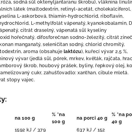
tróza, sodná sůl oktenyljantaranu škrobu), vláknina (inulin
ních látek (maltodextrin, retinyl-acetát, cholekalciferol,
kyselina L-askorbová, thiamin-hydrochlorid, riboflavin,
 hydrochlorid, L-methylfolát vápenatý, kyanokobalamin, D
ápenatý, citrát draselný, vápenatá sůl kyseliny
oxid hořečnatý, difosforečnan sodno-železitý, citrát zineč
onan manganatý, seleničitan sodný, chlorid chromitý,
ltodextrin, aroma (obsahuje
laktózu
), kuřecí vývar 2,5 %,
ninový vývar (jedlá sůl, pórek, mrkev, květák, rajčata, hr
amborový škrob, houbový prášek, byliny, řepkový olej, ko
karamelizovaný cukr, zahušťovadlo: xanthan, cibule mletá.
t stopy vajec.
y:
% *na
% *na po
na 100 g
na porci 40 g
100 g
40 g
1592 kJ / 379
637 kJ / 152