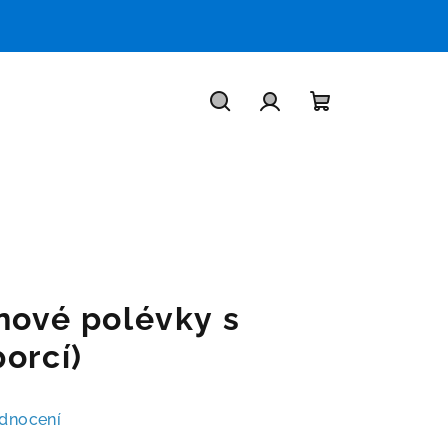
Hledat
Přihlášení
Nákupní
košík
nové polévky s
orcí)
dnocení