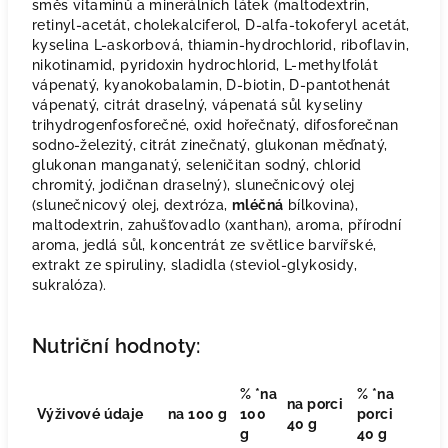
směs vitaminů a minerálních látek (maltodextrin,
retinyl-acetát, cholekalciferol, D-alfa-tokoferyl acetát,
kyselina L-askorbová, thiamin-hydrochlorid, riboflavin,
nikotinamid, pyridoxin hydrochlorid, L-methylfolát
vápenatý, kyanokobalamin, D-biotin, D-pantothenát
vápenatý, citrát draselný, vápenatá sůl kyseliny
trihydrogenfosforečné, oxid hořečnatý, difosforečnan
sodno-železitý, citrát zinečnatý, glukonan měďnatý,
glukonan manganatý, seleničitan sodný, chlorid
chromitý, jodičnan draselný), slunečnicový olej
(slunečnicový olej, dextróza,
mléčná
bílkovina),
maltodextrin, zahušťovadlo (xanthan), aroma, přírodní
aroma, jedlá sůl, koncentrát ze světlice barvířské,
extrakt ze spiruliny, sladidla (steviol-glykosidy,
sukralóza).
Nutriční hodnoty:
% *na
% *na
na porci
Výživové údaje
na 100 g
100
porci
40 g
g
40 g