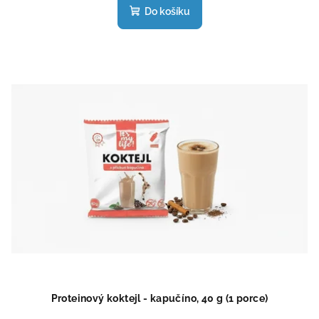
produktu
Do košíku
je
4,5
z
5
hvězdiček.
Proteinový koktejl - kapučíno, 40 g (1 porce)