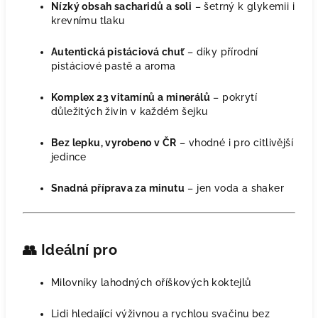
Nízký obsah sacharidů a soli
– šetrný k glykemii i
krevnímu tlaku
Autentická pistáciová chuť
– díky přírodní
pistáciové pastě a aroma
Komplex 23 vitamínů a minerálů
– pokrytí
důležitých živin v každém šejku
Bez lepku, vyrobeno v ČR
– vhodné i pro citlivější
jedince
Snadná příprava za minutu
– jen voda a shaker
👥
Ideální pro
Milovníky lahodných oříškových koktejlů
Lidi hledající výživnou a rychlou svačinu bez