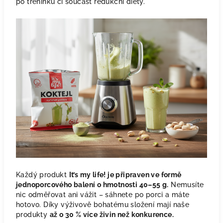
po tréninku či součást redukční diety.
Každý produkt
It’s my life! je připraven ve formě
jednoporcového balení o hmotnosti 40–55 g.
Nemusíte
nic odměřovat ani vážit – sáhnete po porci a máte
hotovo. Díky výživově bohatému složení mají naše
produkty
až o 30 % více živin než konkurence.