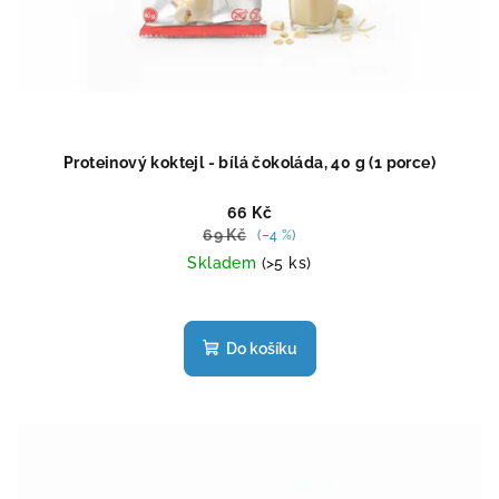
Proteinový koktejl - bílá čokoláda, 40 g (1 porce)
66 Kč
69 Kč
(–4 %)
Skladem
(>5 ks)
Průměrné
hodnocení
produktu
Do košíku
je
4,4
z
5
hvězdiček.