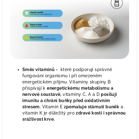
Směs vitamínů -
které podporují správné
fungování organismu i při omezeném
energetickém příjmu. Vitamíny skupiny B
přispívají k
energetickému metabolismu a
nervové soustavě,
vitamíny C, A a D
posilují
imunitu a chrání buňky před oxidativním
stresem.
Vitamín E
zpomaluje stárnutí buněk
a
vitamín K je důležitý pro
zdravé kosti i správnou
srážlivost krve.