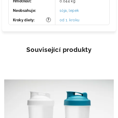
Hmotnost
:
0.044 kg
Neobsahuje
:
sója
,
lepek
?
Kroky diety
:
od 1. kroku
Související produkty