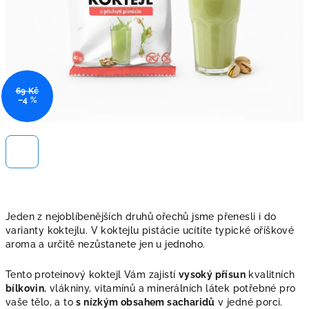
69 Kč
–4 %
Jeden z nejoblíbenějších druhů ořechů jsme přenesli i do
varianty koktejlu. V koktejlu pistácie ucítíte typické oříškové
aroma a určitě nezůstanete jen u jednoho.
Tento proteinový koktejl Vám zajistí
vysoký přísun
kvalitních
bílkovin
, vlákniny, vitamínů a minerálních látek potřebné pro
vaše tělo, a to
s nízkým obsahem sacharidů
v jedné porci.