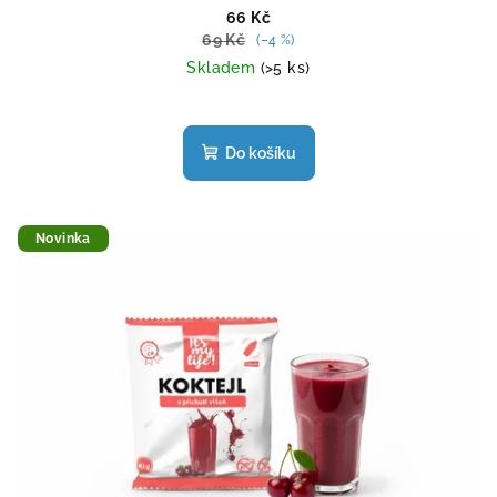
66 Kč
69 Kč
(–4 %)
Skladem
(>5 ks)
Průměrné
hodnocení
produktu
Do košíku
je
4,7
z
5
Novinka
hvězdiček.