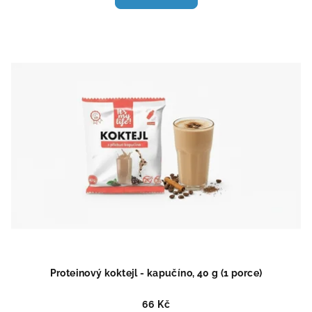
je
5,0
z
5
hvězdiček.
Proteinový koktejl - kapučíno, 40 g (1 porce)
66 Kč