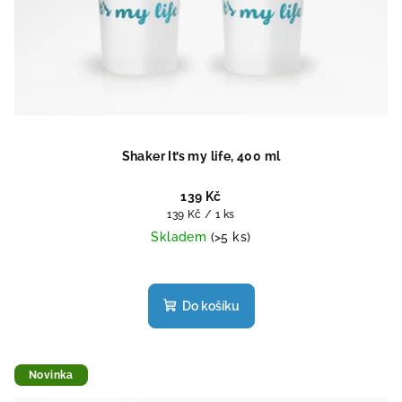
Shaker It’s my life, 400 ml
139 Kč
Měrná
139 Kč / 1 ks
cena:
Skladem
(>5 ks)
Průměrné
hodnocení
produktu
Do košíku
je
5,0
z
5
Novinka
hvězdiček.