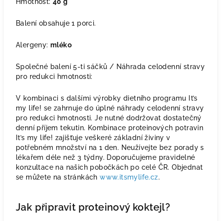
Hmotnost:
40 g
Balení obsahuje 1 porci.
Alergeny:
mléko
Společné balení 5-ti sáčků / Náhrada celodenní stravy
pro redukci hmotnosti:
V kombinaci s dalšími výrobky dietního programu It’s
my life! se zahrnuje do úplné náhrady celodenní stravy
pro redukci hmotnosti. Je nutné dodržovat dostatečný
denní příjem tekutin. Kombinace proteinových potravin
It’s my life! zajišťuje veškeré základní živiny v
potřebném množství na 1 den. Neužívejte bez porady s
lékařem déle než 3 týdny. Doporučujeme pravidelné
konzultace na našich pobočkách po celé ČR. Objednat
se můžete na stránkách
www.itsmylife.cz
.
Jak připravit proteinový koktejl?