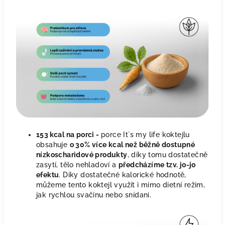
153 kcal na porci -
porce It´s my life koktejlu
obsahuje
o 30% více kcal než běžně dostupné
nízkoscharidové produkty
, díky tomu dostatečně
zasytí, tělo nehladoví a
předcházíme tzv. jo-jo
efektu
. Díky dostatečné kalorické hodnotě,
můžeme tento koktejl využít i mimo dietní režim,
jak rychlou svačinu nebo snídani.