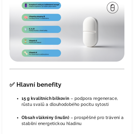
✅
Hlavní benefity
15 g kvalitních bílkovin
– podpora regenerace,
růstu svalů a dlouhodobého pocitu sytosti
Obsah vlákniny (inulin)
– prospěšné pro trávení a
stabilní energetickou hladinu