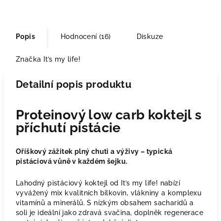
Popis
Hodnocení (16)
Diskuze
Značka
It’s my life!
Detailní popis produktu
Proteinový low carb koktejl s
příchutí pistácie
Oříškový zážitek plný chuti a výživy – typická
pistáciová vůně v každém šejku.
Lahodný pistáciový koktejl od It’s my life! nabízí
vyvážený mix kvalitních bílkovin, vlákniny a komplexu
vitamínů a minerálů. S nízkým obsahem sacharidů a
soli je ideální jako zdravá svačina, doplněk regenerace