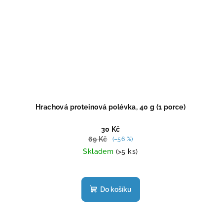
Hrachová proteinová polévka, 40 g (1 porce)
30 Kč
69 Kč
(–56 %)
Skladem
(>5 ks)
Průměrné
hodnocení
produktu
Do košíku
je
4,5
z