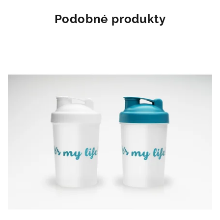
5
hvězdiček.
Podobné produkty