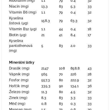
Riboflavin (mg)
1,1
79
0,4
32
Niacin (mg)
13,3
83
5,3
33
Vitamin B6 (mg)
1,1
79
0,4
32
Kyselina
158,3
79
63,3
32
listová (µg)
Vitamin B12 (µg)
1,1
44
0,4
18
Biotin (µg)
21
41
8,4
17
Kyselina
pantothenová
5
83
2,0
33
(mg)
Minerální látky
Draslík (mg)
2147
108
858,8
43
Vápník (mg)
565
70
226
28
Fosfor (mg)
557,3
80
222,9
32
Hořčík (mg)
335,3
90
134,1
36
Železo (mg)
11,3
80
4,5
32
Zinek (mg)
8,3
83
3,3
33
Měď (mg)
0,8
83
0,3
33
Mangan (mg)
1,5
73
0,6
29