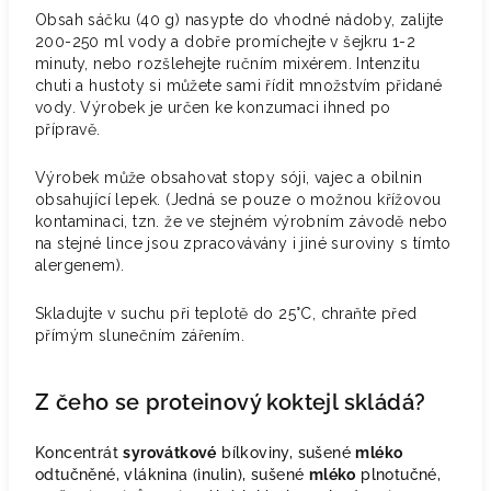
Obsah sáčku (40 g) nasypte do vhodné nádoby, zalijte
200-250 ml vody a dobře promíchejte v šejkru 1-2
minuty, nebo rozšlehejte ručním mixérem. Intenzitu
chuti a hustoty si můžete sami řídit množstvím přidané
vody. Výrobek je určen ke konzumaci ihned po
přípravě.
Výrobek může obsahovat stopy sóji, vajec a obilnin
obsahující lepek. (Jedná se pouze o možnou křížovou
kontaminaci, tzn. že ve stejném výrobním závodě nebo
na stejné lince jsou zpracovávány i jiné suroviny s tímto
alergenem).
Skladujte v suchu při teplotě do 25°C, chraňte před
přímým slunečním zářením.
Z čeho se proteinový koktejl skládá?
Koncentrát
syrovátkové
bílkoviny, sušené
mléko
odtučněné, vláknina (inulin), sušené
mléko
plnotučné,