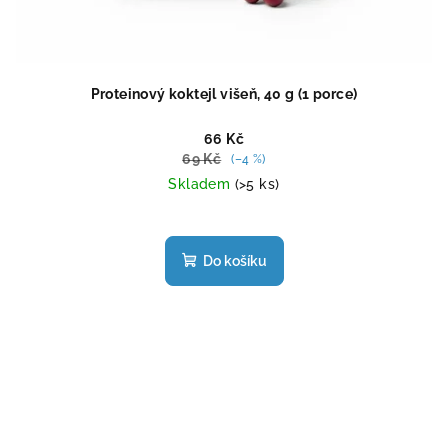
Proteinový koktejl višeň, 40 g (1 porce)
66 Kč
69 Kč
(–4 %)
Skladem
(>5 ks)
Průměrné
hodnocení
produktu
Do košíku
je
4,5
z
5
hvězdiček.