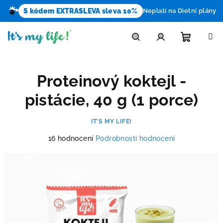
S kódem EXTRASLEVA sleva 10%
Neplatí na Dietní plány
Přejít
na
obsah
Nákupn
Hledat
Přihlášení
Proteinový koktejl -
košík
pistácie, 40 g (1 porce)
IT’S MY LIFE!
Průměrné
16 hodnocení
Podrobnosti hodnocení
hodnocení
produktu
je
4,5
z
5
hvězdiček.