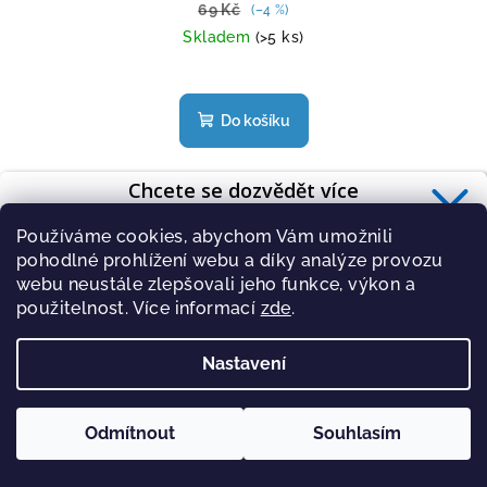
69 Kč
(–4 %)
Skladem
(>5 ks)
Průměrné
hodnocení
produktu
Do košíku
je
4,7
z
Chcete se dozvědět více
5
o zdravé výživě?
hvězdiček.
Používáme cookies, abychom Vám umožnili
Přihlaste se k odběru
newsletteru
.
pohodlné prohlížení webu a díky analýze provozu
webu neustále zlepšovali jeho funkce, výkon a
použitelnost. Více informací
zde
.
Nastavení
PŘIHLÁSIT
Zásady zpracování osobních údajů
Odmítnout
Souhlasím