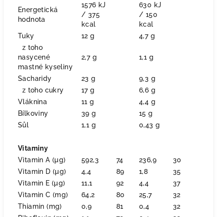
1576 kJ
630 kJ
Energetická
/ 375
/ 150
hodnota
kcal
kcal
Tuky
12 g
4,7 g
z toho
nasycené
2,7 g
1,1 g
mastné kyseliny
Sacharidy
23 g
9,3 g
z toho cukry
17 g
6,6 g
Vláknina
11 g
4,4 g
Bílkoviny
39 g
15 g
Sůl
1,1 g
0,43 g
Vitaminy
Vitamin A (µg)
592,3
74
236,9
30
Vitamin D (µg)
4,4
89
1,8
35
Vitamin E (µg)
11,1
92
4,4
37
Vitamin C (mg)
64,2
80
25,7
32
Thiamin (mg)
0,9
81
0,4
32