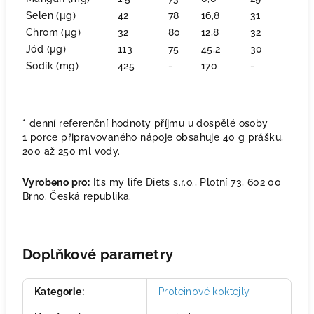
Selen (µg)
42
78
16,8
31
Chrom (µg)
32
80
12,8
32
Jód (µg)
113
75
45,2
30
Sodík (mg)
425
-
170
-
* denní referenční hodnoty příjmu u dospělé osoby
1 porce připravovaného nápoje obsahuje 40 g prášku,
200 až 250 ml vody.
Vyrobeno pro:
It’s my life Diets s.r.o., Plotní 73, 602 00
Brno. Česká republika.
Doplňkové parametry
Kategorie
:
Proteinové koktejly