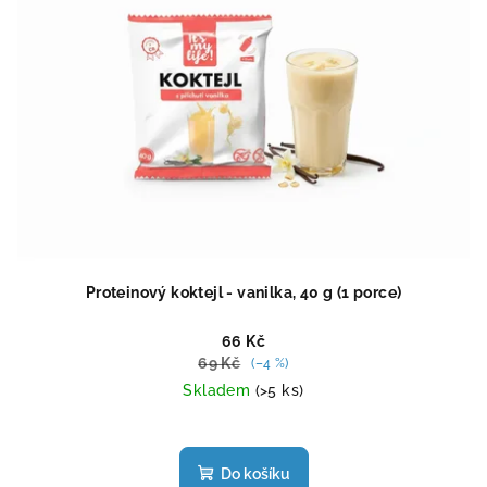
Proteinový koktejl - vanilka, 40 g (1 porce)
66 Kč
69 Kč
(–4 %)
Skladem
(>5 ks)
Průměrné
hodnocení
produktu
Do košíku