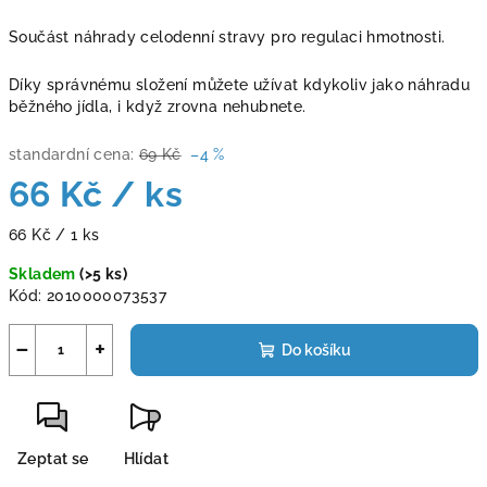
Součást náhrady celodenní stravy pro regulaci hmotnosti.
Díky správnému složení můžete užívat kdykoliv jako náhradu
běžného jídla, i když zrovna nehubnete.
standardní cena:
69 Kč
–4 %
66 Kč
/ ks
Měrná
66 Kč / 1 ks
cena:
Skladem
(>5 ks)
Kód:
2010000073537
−
+
Do košíku
Zeptat se
Hlídat