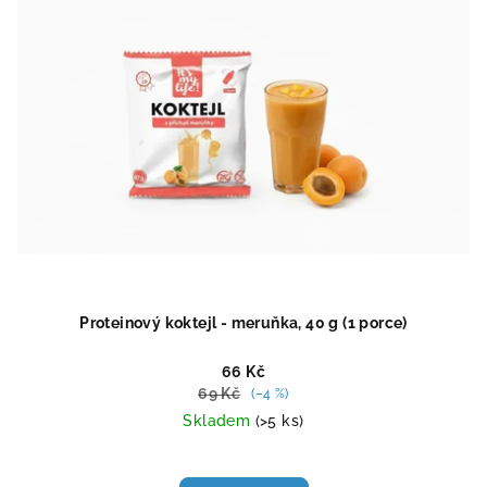
Proteinový koktejl - meruňka, 40 g (1 porce)
66 Kč
69 Kč
(–4 %)
Skladem
(>5 ks)
Průměrné
hodnocení