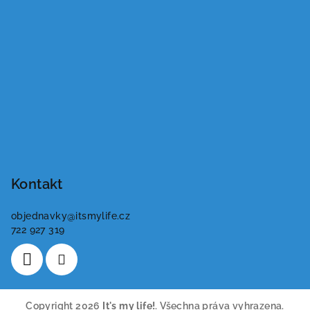
Kontakt
objednavky
@
itsmylife.cz
722 927 319
Copyright 2026
It's my life!
. Všechna práva vyhrazena.