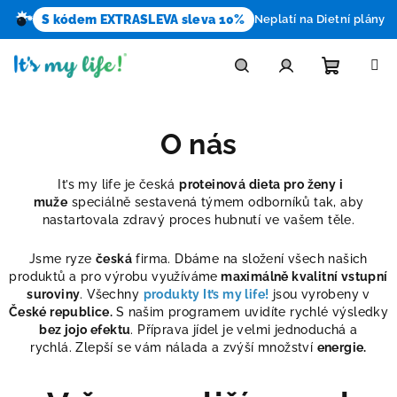
S kódem EXTRASLEVA sleva 10%
Neplatí na Dietní plány
Přejít
na
obsah
Nákupn
Hledat
Přihlášení
O nás
košík
It’s my life je česká
proteinová dieta pro ženy i
muže
speciálně sestavená týmem odborníků tak, aby
nastartovala zdravý proces hubnutí ve vašem těle.
Jsme ryze
česká
firma. Dbáme na složení všech našich
produktů a pro výrobu využíváme
maximálně kvalitní vstupní
suroviny
. Všechny
produkty It’s my life!
jsou vyrobeny v
České republice.
S našim programem uvidíte rychlé výsledky
bez jojo efektu
. Příprava jídel je velmi jednoduchá a
rychlá. Zlepší se vám nálada a zvýší množství
energie.