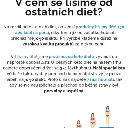
V čem se lišíme od
ostatních diet?
Na rozdíl od ostatních diet, obsahují
produkty It’s my life! 150
- 220 kcal na porci
,
díky tomu již od začátku hubnutí
přecházíme
jo-jo efektu
. Při výrobě klademe důraz na
vysokou kvalitu produktů
za nízkou cenu.
V
It´s my life!
jsme
proteinovou keto dietu
vyvinuli do
naprosté dokonalosti. U běžných keto diet na našem trhu
najdete doporučení držet se 3-4 fází hubnutí.
Naši specialisté
vědí, že takto rychlý přechod do normální stravy je pouze
náběh na
jo-jo efekt
. Proto u nás najdete
7 fází hubnutí
, tak
aby se nic neuspěchalo a přechod do běžné stravy byl
pozvolný a úspěšný.