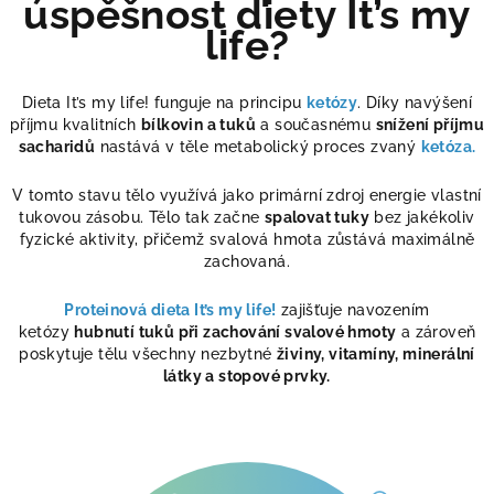
úspěšnost diety It’s my
life?
Dieta It’s my life! funguje na principu
ketózy
. Díky navýšení
příjmu kvalitních
bílkovin a tuků
a současnému
snížení příjmu
sacharidů
nastává v těle metabolický proces zvaný
ketóza.
V tomto stavu tělo využívá jako primární zdroj energie vlastní
tukovou zásobu. Tělo tak začne
spalovat tuky
bez jakékoliv
fyzické aktivity, přičemž svalová hmota zůstává maximálně
zachovaná.
Proteinová dieta It’s my life!
zajišťuje navozením
ketózy
hubnutí tuků při zachování svalové hmoty
a zároveň
poskytuje tělu všechny nezbytné
živiny, vitamíny, minerální
látky a stopové prvky.