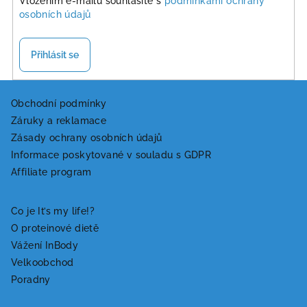
Vložením e-mailu souhlasíte s
podmínkami ochrany
osobních údajů
Přihlásit se
Z
á
Obchodní podmínky
Záruky a reklamace
p
Zásady ochrany osobních údajů
a
Informace poskytované v souladu s GDPR
t
Affiliate program
í
Co je It’s my life!?
O proteinové dietě
Vážení InBody
Velkoobchod
Poradny