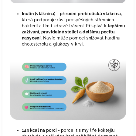
Inulin (vláknina) -
přírodní prebiotická vláknina
,
která podporuje růst prospěšných střevních
bakterií a tím i zdravé trávení. Přispívá k
lepšímu
zažívání, pravidelné stolici a delšímu pocitu
nasycení.
Navíc může pomoci snižovat hladinu
cholesterolu a glukózy v krvi.
149 kcal na porci -
porce It´s my life koktejlu