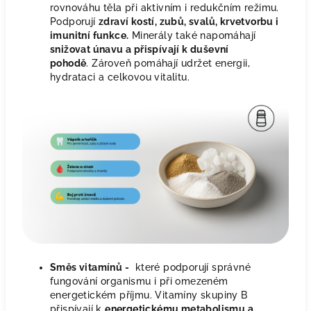
rovnováhu těla při aktivním i redukčním režimu.
Podporují
zdraví kostí, zubů, svalů, krvetvorbu i
imunitní funkce.
Minerály také napomáhají
snižovat únavu a přispívají k duševní
pohodě
. Zároveň pomáhají udržet energii,
hydrataci a celkovou vitalitu.
Směs vitamínů -
které podporují správné
fungování organismu i při omezeném
energetickém příjmu. Vitamíny skupiny B
přispívají k
energetickému metabolismu a