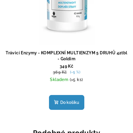
Trávicí Enzymy - KOMPLEXNÍ MULTIENZYM 5 DRUHŮ 42tbl
- Goldim
349 Kč
369 Kč
(–5 %)
Skladem
(>5 ks)
Průměrné
hodnocení
produktu
Do košíku
je
5,0
z
5
hvězdiček.
Podobné produkty