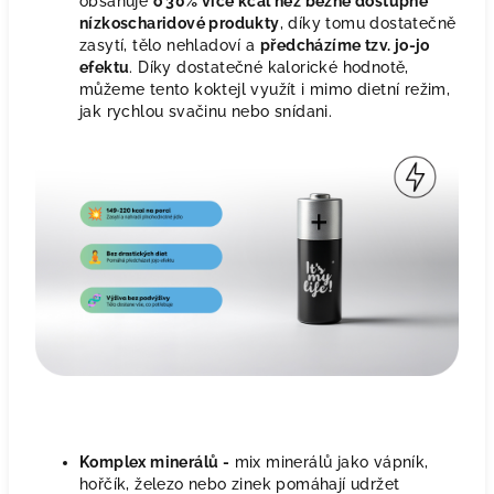
obsahuje
o 30% více kcal než běžně dostupné
nízkoscharidové produkty
, díky tomu dostatečně
zasytí, tělo nehladoví a
předcházíme tzv. jo-jo
efektu
. Díky dostatečné kalorické hodnotě,
můžeme tento koktejl využít i mimo dietní režim,
jak rychlou svačinu nebo snídani.
Komplex minerálů -
mix minerálů jako vápník,
hořčík, železo nebo zinek pomáhají udržet