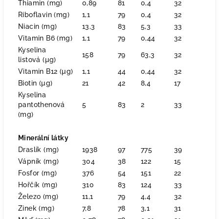
Thiamin (mg)
0,89
81
0,4
32
Riboflavin (mg)
1,1
79
0,4
32
Niacin (mg)
13,3
83
5,3
33
Vitamin B6 (mg)
1,1
79
0,44
32
Kyselina
158
79
63,3
32
listová (µg)
Vitamin B12 (µg)
1,1
44
0,44
32
Biotin (µg)
21
42
8,4
17
Kyselina
pantothenová
5
83
2
33
(mg)
Minerální látky
Draslík (mg)
1938
97
775
39
Vápník (mg)
304
38
122
15
Fosfor (mg)
376
54
151
22
Hořčík (mg)
310
83
124
33
Železo (mg)
11,1
79
4,4
32
Zinek (mg)
7,8
78
3,1
31