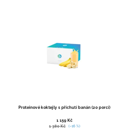
4,5
z
5
hvězdiček.
Proteinové koktejly s příchutí banán (20 porcí)
1 159 Kč
1 380 Kč
(–16 %)