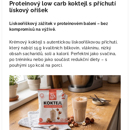
Proteinový low carb koktejl s příchutí
lískový oříšek
Lískooříškový zážitek v proteinovém balení – bez
kompromisů na výživě.
Krémový koktejl s autentickou lískooříškovou příchutí,
který nabízí 15 g kvalitních bílkovin, vlákninu, nízký
obsah sacharidů, soli a kalorií. Perfektní jako svačina,
po tréninku nebo jako součást redukční diety – s
pouhými 150 kcal na porci.