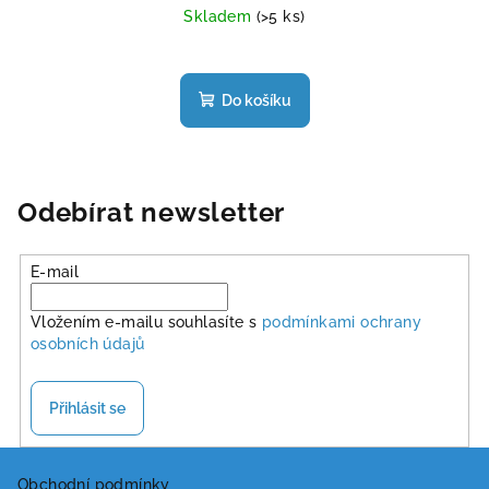
Skladem
(>5 ks)
Průměrné
hodnocení
produktu
Do košíku
je
4,3
z
5
hvězdiček.
Odebírat newsletter
E-mail
Vložením e-mailu souhlasíte s
podmínkami ochrany
osobních údajů
Přihlásit se
Z
Obchodní podmínky