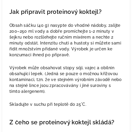
Jak připravit proteinový koktejl?
Obsah sáčku (40 g) nasypte do vhodné nádoby, zalijte
200–250 ml vody a dobře promíchejte 1-2 minuty v
šejkru nebo rozšlehejte ručním mixérem a nechte 2
minuty odstát. Intenzitu chuti a hustoty si můžete sami
řídit množstvím přidané vody. Výrobek je určen ke
konzumaci ihned po přípravě.
Výrobek může obsahovat stopy sóji, vajec a obilnin
obsahující lepek. (Jedná se pouze o možnou křížovou
kontaminaci, tzn. že ve stejném výrobním závodě nebo
na stejné lince jsou zpracovávány i jiné suroviny s
tímto alergenem
).
Skladujte v suchu při teplotě do 25°C.
Z čeho se proteinový koktejl skládá?