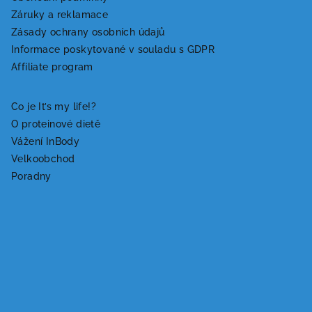
á
Záruky a reklamace
p
Zásady ochrany osobních údajů
a
Informace poskytované v souladu s GDPR
t
Affiliate program
í
Co je It’s my life!?
O proteinové dietě
Vážení InBody
Velkoobchod
Poradny