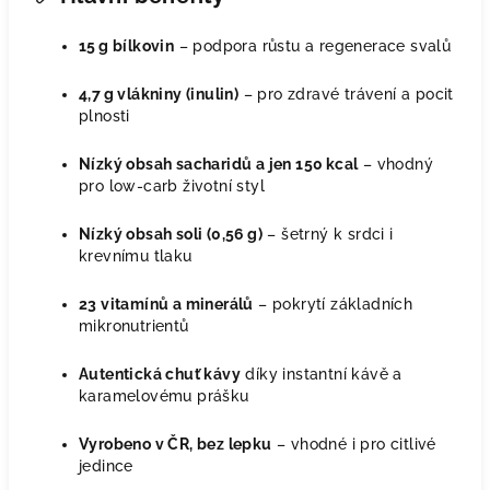
15 g bílkovin
– podpora růstu a regenerace svalů
4,7 g vlákniny (inulin)
– pro zdravé trávení a pocit
plnosti
Nízký obsah sacharidů a jen 150 kcal
– vhodný
pro low‑carb životní styl
Nízký obsah soli (0,56 g)
– šetrný k srdci i
krevnímu tlaku
23 vitamínů a minerálů
– pokrytí základních
mikronutrientů
Autentická chuť kávy
díky instantní kávě a
karamelovému prášku
Vyrobeno v ČR, bez lepku
– vhodné i pro citlivé
jedince