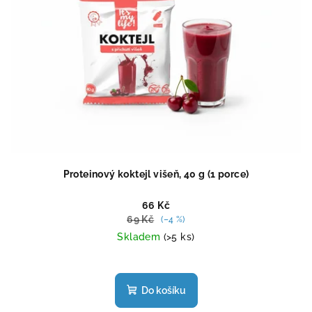
Proteinový koktejl višeň, 40 g (1 porce)
66 Kč
69 Kč
(–4 %)
Skladem
(>5 ks)
Průměrné
hodnocení
produktu
Do košíku
je