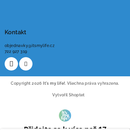
Kontakt
objednavky
@
itsmylife.cz
722 927 319
Copyright 2026
It's my life!
. Všechna práva vyhrazena.
Vytvořil Shoptet
Přidejte se k více než 17