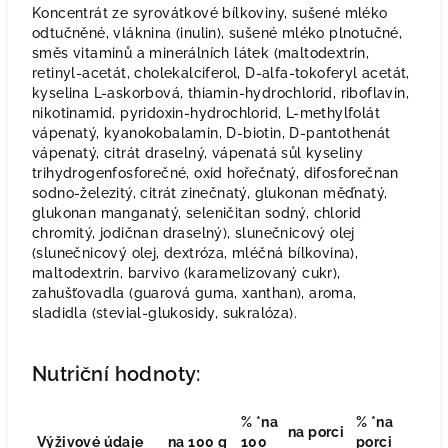
Koncentrát ze syrovátkové bílkoviny, sušené mléko
odtučněné, vláknina (inulin), sušené mléko plnotučné,
směs vitaminů a minerálních látek (maltodextrin,
retinyl-acetát, cholekalciferol, D-alfa-tokoferyl acetát,
kyselina L-askorbová, thiamin-hydrochlorid, riboflavin,
nikotinamid, pyridoxin-hydrochlorid, L-methylfolát
vápenatý, kyanokobalamin, D-biotin, D-pantothenát
vápenatý, citrát draselný, vápenatá sůl kyseliny
trihydrogenfosforečné, oxid hořečnatý, difosforečnan
sodno-železitý, citrát zinečnatý, glukonan měďnatý,
glukonan manganatý, seleničitan sodný, chlorid
chromitý, jodičnan draselný), slunečnicový olej
(slunečnicový olej, dextróza, mléčná bílkovina),
maltodextrin, barvivo (karamelizovaný cukr),
zahušťovadla (guarová guma, xanthan), aroma,
sladidla (stevial-glukosidy, sukralóza).
Nutriční hodnoty:
% *na
% *na
na porci
Výživové údaje
na 100 g
100
porci