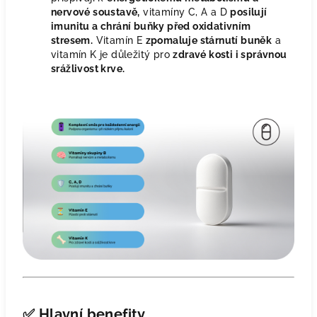
nervové soustavě,
vitamíny C, A a D
posilují
imunitu a chrání buňky před oxidativním
stresem.
Vitamín E
zpomaluje stárnutí buněk
a
vitamín K je důležitý pro
zdravé kosti i správnou
srážlivost krve.
✅
Hlavní benefity