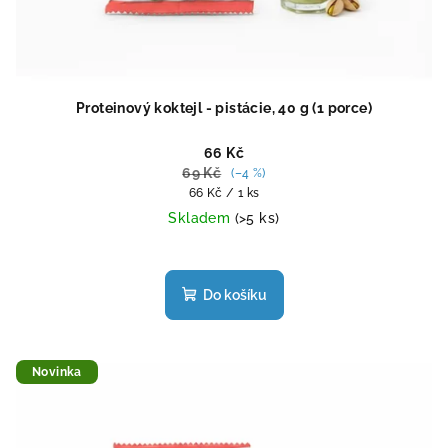
Proteinový koktejl - pistácie, 40 g (1 porce)
66 Kč
69 Kč
(–4 %)
Měrná
66 Kč / 1 ks
cena:
Skladem
(>5 ks)
Průměrné
hodnocení
produktu
Do košíku
je
4,5
z
5
Novinka
hvězdiček.