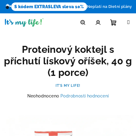
S kódem EXTRASLEVA sleva 10%
Neplatí na Dietní plány
Přejít
na
obsah
Nákupn
Hledat
Přihlášení
Proteinový koktejl s
košík
příchutí lískový oříšek, 40 g
(1 porce)
IT’S MY LIFE!
Průměrné
Neohodnoceno
Podrobnosti hodnocení
hodnocení
produktu
je
0,0
z
5