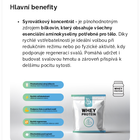
H
lavní benefity
Syrovátkový koncentrát -
je plnohodnotným
zdrojem
bílkovin, který obsahuje všechny
esenciální aminokyseliny potřebné pro tělo.
Díky
rychlé vstřebatelnosti je ideální volbou při
redukčním režimu nebo po fyzické aktivitě, kdy
podporuje regeneraci svalů. Pomáhá udržet i
budovat svalovou hmotu a zároveň přispívá k
delšímu pocitu sytosti.