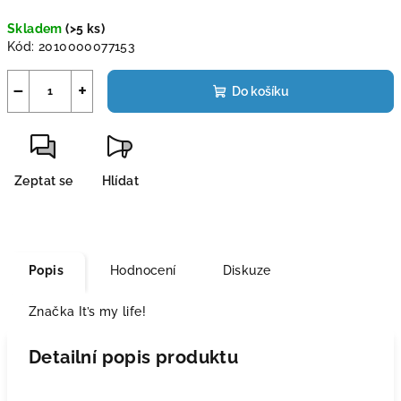
Měrná
Skladem
(>5 ks)
cena:
Kód:
2010000077153
−
+
Do košíku
Zeptat se
Hlídat
Popis
Hodnocení
Diskuze
Značka
It’s my life!
Detailní popis produktu