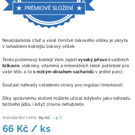
Neodolatelná chuť a vůně čerstvě lískového oříšku je ukryta
v lahodném koktejlu lískový oříšek.
Tento proteinový koktejl Vám zajistí
vysoký přísun
kvalitních
bílkovin
, vlákniny, vitamínů a minerálních látek potřebné pro
vaše tělo, a to
s nízkým obsahem sacharidů
v jedné porci.
Součást náhrady celodenní stravy pro regulaci hmotnosti.
Díky správnému složení můžete užívat kdykoliv jako náhradu
běžného jídla, i když zrovna nehubnete.
standardní cena:
69 Kč
–4 %
66 Kč
/ ks