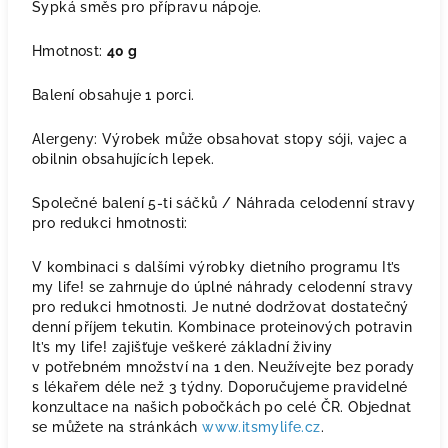
Sypká směs pro přípravu nápoje.
Hmotnost:
40 g
Balení obsahuje 1 porci.
Alergeny: Výrobek může obsahovat stopy sóji, vajec a
obilnin obsahujících lepek.
Společné balení 5-ti sáčků / Náhrada celodenní stravy
pro redukci hmotnosti:
V kombinaci s dalšími výrobky dietního programu It’s
my life! se zahrnuje do úplné náhrady celodenní stravy
pro redukci hmotnosti. Je nutné dodržovat dostatečný
denní příjem tekutin. Kombinace proteinových potravin
It’s my life! zajišťuje veškeré základní živiny
v potřebném množství na 1 den. Neužívejte bez porady
s lékařem déle než 3 týdny. Doporučujeme pravidelné
konzultace na našich pobočkách po celé ČR. Objednat
se můžete na stránkách
www.itsmylife.cz
.