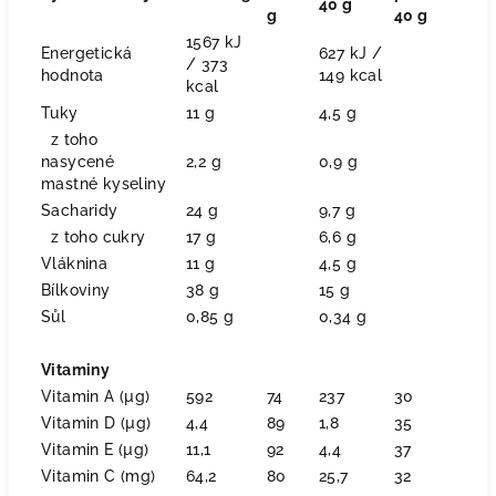
40 g
g
40 g
1567 kJ
Energetická
627 kJ /
/ 373
hodnota
149 kcal
kcal
Tuky
11 g
4,5 g
z toho
nasycené
2,2 g
0,9 g
mastné kyseliny
Sacharidy
24 g
9,7 g
z toho cukry
17 g
6,6 g
Vláknina
11 g
4,5 g
Bílkoviny
38 g
15 g
Sůl
0,85 g
0,34 g
Vitaminy
Vitamin A (µg)
592
74
237
30
Vitamin D (µg)
4,4
89
1,8
35
Vitamin E (µg)
11,1
92
4,4
37
Vitamin C (mg)
64,2
80
25,7
32