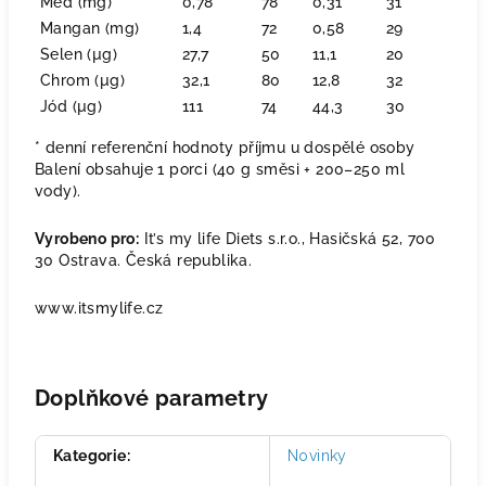
Měď (mg)
0,78
78
0,31
31
Mangan (mg)
1,4
72
0,58
29
Selen (µg)
27,7
50
11,1
20
Chrom (µg)
32,1
80
12,8
32
Jód (µg)
111
74
44,3
30
* denní referenční hodnoty příjmu u dospělé osoby
Balení obsahuje 1 porci (40 g směsi + 200–250 ml
vody).
Vyrobeno pro:
It’s my life Diets s.r.o., Hasičská 52, 700
30 Ostrava. Česká republika.
www.itsmylife.cz
Doplňkové parametry
Kategorie
:
Novinky