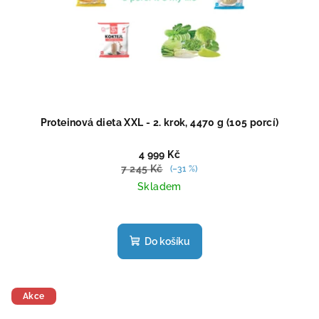
Proteinová dieta XXL - 2. krok, 4470 g (105 porcí)
4 999 Kč
7 245 Kč
(–31 %)
Skladem
Průměrné
hodnocení
produktu
Do košíku
je
4,4
z
5
Akce
hvězdiček.