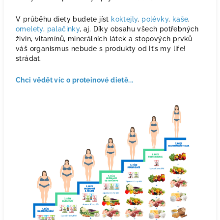
V průběhu diety budete jíst
koktejly
,
polévky
,
kaše
,
omelety
,
palačinky
, aj. Díky obsahu všech potřebných
živin, vitamínů, minerálních látek a stopových prvků
váš organismus nebude s produkty od It’s my life!
strádat.
Chci vědět víc o proteinové dietě...