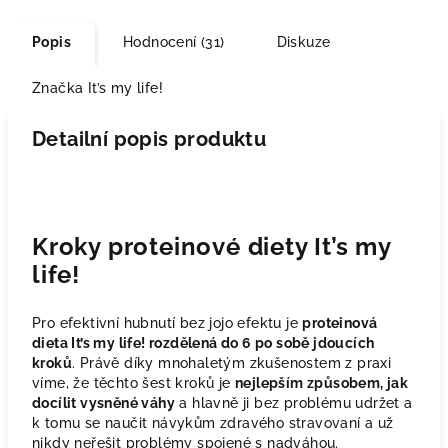
Popis
Hodnocení (31)
Diskuze
Značka
It’s my life!
Detailní popis produktu
Kroky proteinové diety It’s my
life!
Pro efektivní hubnutí bez jojo efektu je
proteinová
dieta It’s my life! rozdělená do 6 po sobě jdoucích
kroků
. Právě díky mnohaletým zkušenostem z praxi
víme, že těchto šest kroků je
nejlepším způsobem, jak
docílit vysněné váhy
a hlavně ji bez problému udržet a
k tomu se naučit návykům zdravého stravovaní a už
nikdy neřešit problémy spojené s nadváhou.