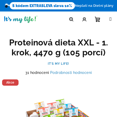
S kódem EXTRASLEVA sleva 10%
Neplatí na Dietní plány
Přejít
na
obsah
Nákupn
Hledat
Přihlášení
Proteinová dieta XXL - 1.
košík
krok, 4470 g (105 porcí)
IT’S MY LIFE!
Průměrné
31 hodnocení
Podrobnosti hodnocení
hodnocení
produktu
Akce
je
4,4
z
5
hvězdiček.