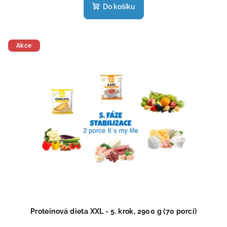
produktu
Do košíku
je
4,7
z
5
Akce
hvězdiček.
Proteinová dieta XXL - 5. krok, 2900 g (70 porcí)