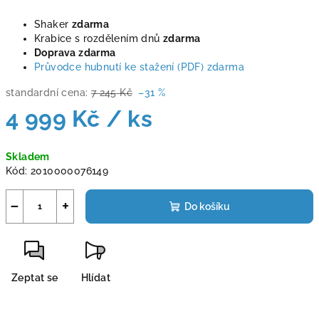
Shaker
zdarma
Krabice s rozdělením dnů
zdarma
Doprava zdarma
Průvodce hubnutí ke stažení (PDF) zdarma
standardní cena:
7 245 Kč
–31 %
4 999 Kč
/ ks
Měrná
Skladem
cena:
Kód:
2010000076149
−
+
Do košíku
Zeptat se
Hlídat