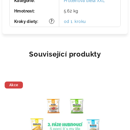
Kategorie
:
Proteinová dieta XXL
Hmotnost
:
5.62 kg
?
Kroky diety
:
od 1. kroku
Související produkty
Akce