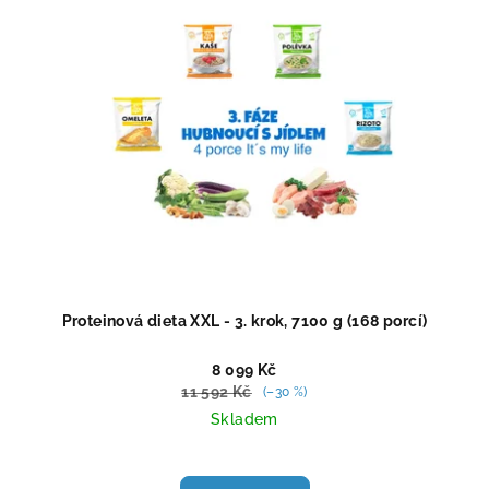
Proteinová dieta XXL - 3. krok, 7100 g (168 porcí)
8 099 Kč
11 592 Kč
(–30 %)
Skladem
Průměrné
hodnocení