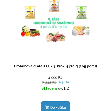
Proteinová dieta XXL - 4. krok, 4470 g (105 porcí)
4 999 Kč
7 245 Kč
(–31 %)
Skladem
(>5 ks)
Do košíku