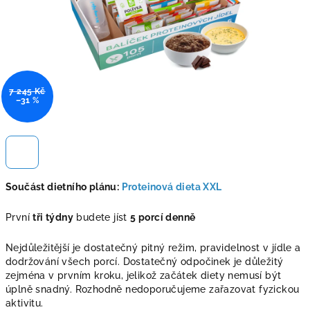
7 245 Kč
–31 %
Součást dietního plánu:
Proteinová dieta XXL
První
tři týdny
budete jíst
5 porcí denně
Nejdůležitější je dostatečný pitný režim, pravidelnost v jídle a
dodržování všech porcí. Dostatečný odpočinek je důležitý
zejména v prvním kroku, jelikož začátek diety nemusí být
úplně snadný. Rozhodně nedoporučujeme zařazovat fyzickou
aktivitu.