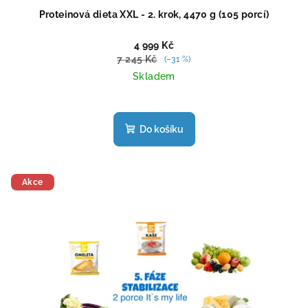
Proteinová dieta XXL - 2. krok, 4470 g (105 porcí)
4 999 Kč
7 245 Kč
(–31 %)
Skladem
Průměrné
hodnocení
produktu
Do košíku
je
4,4
z
5
Akce
hvězdiček.