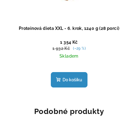
Proteinová dieta XXL - 6. krok, 1240 g (28 porcí)
1 354 Kč
1 932 Kč
(–29 %)
Skladem
Průměrné
hodnocení
produktu
Do košíku
je
5,0
z
5
hvězdiček.
Podobné produkty