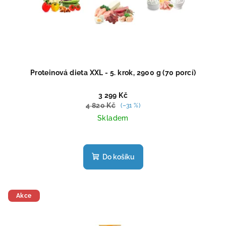
Proteinová dieta XXL - 5. krok, 2900 g (70 porcí)
3 299 Kč
4 820 Kč
(–31 %)
Skladem
Průměrné
hodnocení
produktu
Do košíku
je
5,0
z
5
Akce
hvězdiček.