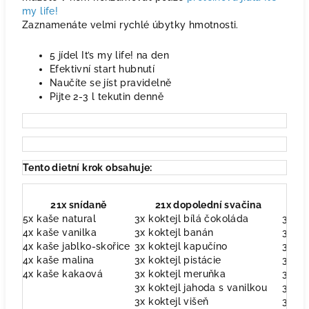
my life!
Zaznamenáte velmi rychlé úbytky hmotnosti.
5 jídel It’s my life! na den
Efektivní start hubnutí
Naučíte se jíst pravidelně
Pijte 2-3 l tekutin denně
Tento dietní krok obsahuje:
21x snídaně
21x dopolední svačina
5x kaše natural
3x koktejl bílá čokoláda
3x po
4x kaše vanilka
3x koktejl banán
3x po
4x kaše jablko-skořice
3x koktejl kapučíno
3x po
4x kaše malina
3x koktejl pistácie
3x po
4x kaše kakaová
3x koktejl meruňka
3x po
3x koktejl jahoda s vanilkou
3x po
3x koktejl višeň
3x po