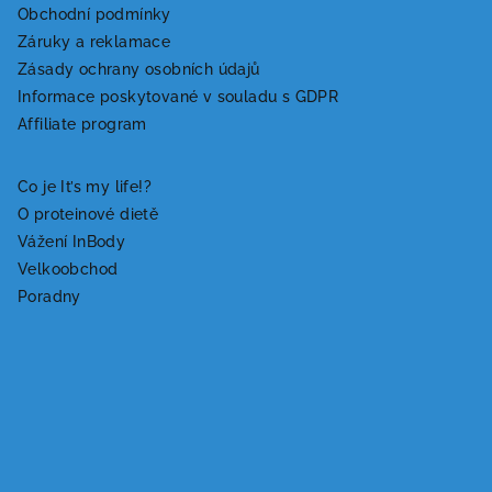
á
Obchodní podmínky
Záruky a reklamace
p
Zásady ochrany osobních údajů
a
Informace poskytované v souladu s GDPR
t
Affiliate program
í
Co je It’s my life!?
O proteinové dietě
Vážení InBody
Velkoobchod
Poradny