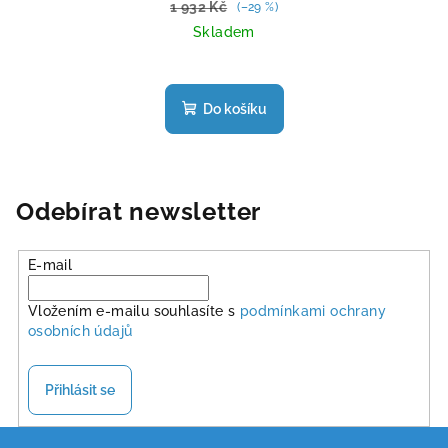
1 932 Kč
(–29 %)
Skladem
Průměrné
hodnocení
produktu
Do košíku
je
5,0
z
5
hvězdiček.
Odebírat newsletter
E-mail
Vložením e-mailu souhlasíte s
podmínkami ochrany
osobních údajů
Přihlásit se
Z