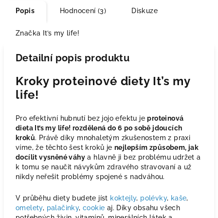
Popis
Hodnocení (3)
Diskuze
Značka
It’s my life!
Detailní popis produktu
Kroky proteinové diety It’s my
life!
Pro efektivní hubnutí bez jojo efektu je
proteinová
dieta It’s my life! rozdělená do 6 po sobě jdoucích
kroků
. Právě díky mnohaletým zkušenostem z praxi
víme, že těchto šest kroků je
nejlepším způsobem, jak
docílit vysněné váhy
a hlavně ji bez problému udržet a
k tomu se naučit návykům zdravého stravovaní a už
nikdy neřešit problémy spojené s nadváhou.
V průběhu diety budete jíst
koktejly
,
polévky
,
kaše
,
omelety
,
palačinky
,
cookie
aj. Díky obsahu všech
potřebných živin, vitamínů, minerálních látek a