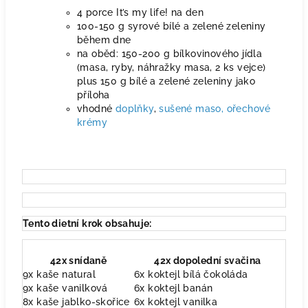
4 porce It’s my life! na den
100-150 g syrové bílé a zelené zeleniny
během dne
na oběd: 150-200 g bílkovinového jídla
(masa, ryby, náhražky masa, 2 ks vejce)
plus 150 g bílé a zelené zeleniny jako
příloha
vhodné
doplňky
,
sušené maso,
ořechové
krémy
Tento dietní krok obsahuje:
42x snídaně
42x dopolední svačina
9x kaše natural
6x koktejl bílá čokoláda
9x kaše vanilková
6x koktejl banán
8x kaše jablko-skořice
6x koktejl vanilka