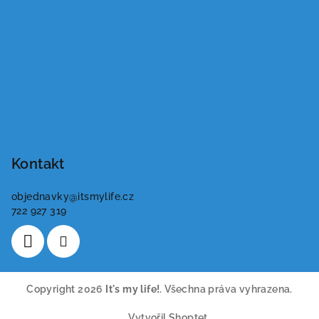
Kontakt
objednavky
@
itsmylife.cz
722 927 319
Copyright 2026
It's my life!
. Všechna práva vyhrazena.
Vytvořil Shoptet