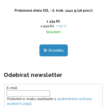
Proteinová dieta XXL - 6. krok, 1240 g (28 porcí)
1 354 Kč
1 932 Kč
(–29 %)
Skladem
Průměrné
hodnocení
produktu
Do košíku
je
5,0
z
5
hvězdiček.
Odebírat newsletter
E-mail
Vložením e-mailu souhlasíte s
podmínkami ochrany
osobních údajů