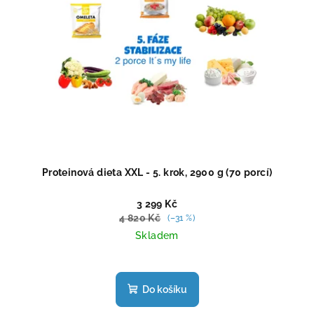
Proteinová dieta XXL - 5. krok, 2900 g (70 porcí)
3 299 Kč
4 820 Kč
(–31 %)
Skladem
Průměrné
hodnocení
produktu
Do košíku
je