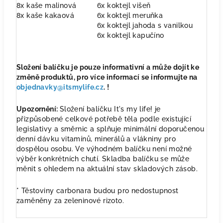
8x kaše malinová
6x koktejl višeň
8x kaše kakaová
6x koktejl meruňka
6x koktejl jahoda s vanilkou
6x koktejl kapučíno
Složení balíčku je pouze informativní a může dojít ke
změně produktů, pro více informací se informujte na
objednavky@itsmylife.cz
. !
Upozornění:
Složení balíčku It's my life! je
přizpůsobené celkové potřebě těla podle existující
legislativy a směrnic a splňuje minimální doporučenou
denní dávku vitamínů, minerálů a vlákniny pro
dospělou osobu. Ve výhodném balíčku není možné
výběr konkrétních chutí. Skladba balíčku se může
měnit s ohledem na aktuální stav skladových zásob.
* Těstoviny carbonara budou pro nedostupnost
zaměněny za zeleninové rizoto.