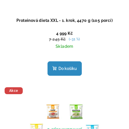
Proteinová dieta XXL - 1. krok, 4470 g (105 porcí)
4 999 Kč
7 245 Kč
(–31 %)
Skladem
Průměrné
hodnocení
produktu
Do košíku
je
4,4
z
5
Akce
hvězdiček.