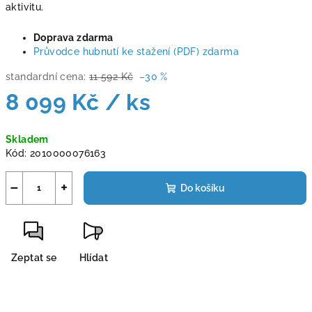
aktivitu.
Doprava zdarma
Průvodce hubnutí ke stažení (PDF) zdarma
standardní cena:
11 592 Kč
–30 %
8 099 Kč
/ ks
Měrná
Skladem
cena:
Kód:
2010000076163
−
+
Do košíku
Zeptat se
Hlídat