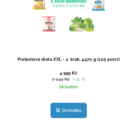
Proteinová dieta XXL - 2. krok, 4470 g (105 porcí)
4 999 Kč
7 245 Kč
(–31 %)
Skladem
Průměrné
hodnocení
produktu
Do košíku
je
4,4
z
5