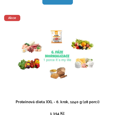
je
5,0
z
5
Akce
hvězdiček.
Proteinová dieta XXL - 6. krok, 1240 g (28 porcí)
1 354 Kč