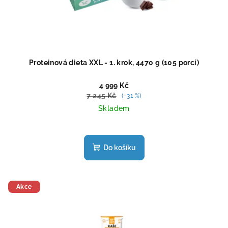
Proteinová dieta XXL - 1. krok, 4470 g (105 porcí)
4 999 Kč
7 245 Kč
(–31 %)
Skladem
Průměrné
hodnocení
produktu
Do košíku
je
4,4
z
5
Akce
hvězdiček.