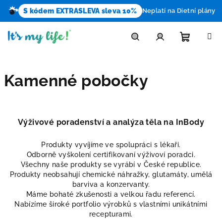
S kódem EXTRASLEVA sleva 10%
Neplatí na Dietní plány
Přejít
na
obsah
Nákupn
Hledat
Přihlášení
Kamenné pobočky
košík
Výživové poradenství a analýza těla na InBody
Produkty vyvíjíme ve spolupráci s lékaři.
Odborně vyškolení certifikovaní výživoví poradci.
Všechny naše produkty se vyrábí v České republice.
Produkty neobsahují chemické náhražky, glutamáty, umělá
barviva a konzervanty.
Máme bohaté zkušenosti a velkou řadu referencí.
Nabízíme široké portfolio výrobků s vlastními unikátními
recepturami.