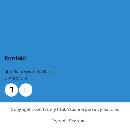
Kontakt
objednavky
@
itsmylife.cz
722 927 319
Copyright 2026
It's my life!
. Všechna práva vyhrazena.
Vytvořil Shoptet