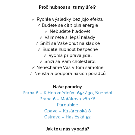
Proč hubnout s It’s my life!?
✓ Rychlé výsledky bez jojo efektu
✓ Budete se cítit plní energie
✓ Nebudete hladovět
✓ Všimnete si lepší nálady
✓ Sníží se Vaše chuť na sladké
✓ Budete hubnout bezpečně
✓ Rychlá příprava jídel
✓ Sníží se Vám cholesterol
✓ Nenecháme Vás v tom samotné
✓ Neustálá podpora našich poradců
Naše poradny
Praha 6 – K Horoměřicům 654/30, Suchdol
Praha 6 – Mařákova 280/6
Pardubice
Opava – Kasárenská 8
Ostrava – Hasičská 52
Jak to u nás vypadá?