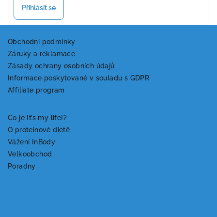
Přihlásit se
Z
á
Obchodní podmínky
Záruky a reklamace
p
Zásady ochrany osobních údajů
a
Informace poskytované v souladu s GDPR
t
Affiliate program
í
Co je It’s my life!?
O proteinové dietě
Vážení InBody
Velkoobchod
Poradny