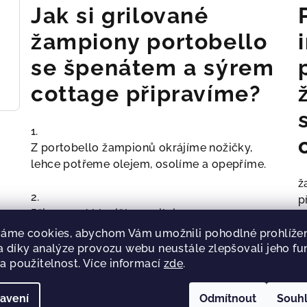
Jak si grilované
žampiony portobello
se špenátem a sýrem
cottage připravíme?
1.
Z portobello žampionů okrájíme nožičky,
lehce potřeme olejem, osolíme a opepříme.
ž
2.
p
Připravené hlavičky ogrilujeme na
l
grilovacím tácku kloboučkem nahoru cca 5
m
áme cookies, abychom Vám umožnili pohodlné prohlížen
minut.
 díky analýze provozu webu neustále zlepšovali jeho fu
s
a použitelnost. Více informací
zde
.
ř
3.
s
Mezitím si připravíme plnící směs.
avení
Odmítnout
Souh
p