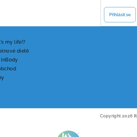
Přihlásit se
t’s my life!?
einové dietě
 InBody
obchod
ny
Copyright 2026
I