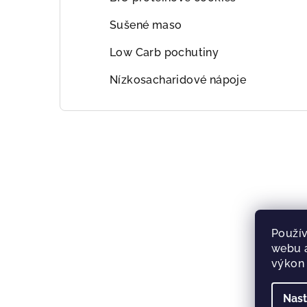
Sušené maso
Low Carb pochutiny
Nízkosacharidové nápoje
Použív
webu a
výkon 
Nast