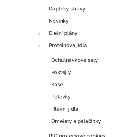
a
Doplňky stravy
n
Novinky
n
Dietní plány
í
Proteinová jídla
p
Ochutnávkové sety
a
Koktejly
n
Kaše
e
Polévky
l
Hlavní jídla
Omelety a palačinky
BIO proteinové cookies