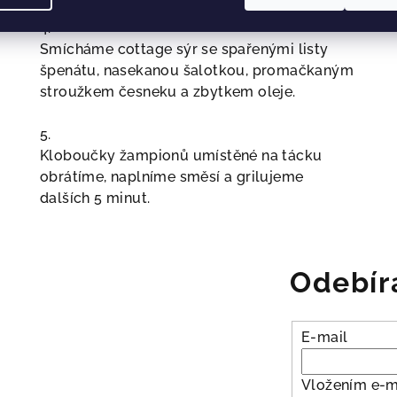
4.
Smícháme cottage sýr se spařenými listy
špenátu, nasekanou šalotkou, promačkaným
stroužkem česneku a zbytkem oleje.
5.
Kloboučky žampionů umístěné na tácku
obrátíme, naplníme směsí a grilujeme
dalších 5 minut.
Odebír
E-mail
Vložením e-m