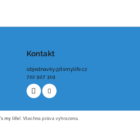
Kontakt
objednavky
@
itsmylife.cz
722 927 319
t's my life!
. Všechna práva vyhrazena.