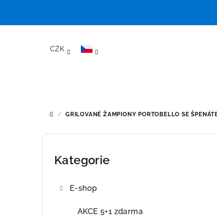
Přejít
na
CZK
obsah
/
GRILOVANÉ ŽAMPIONY PORTOBELLO SE ŠPENÁT
DOMŮ
P
o
Kategorie
Přeskočit
kategorie
s
E-shop
t
r
AKCE 5+1 zdarma