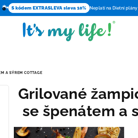
S kódem EXTRASLEVA sleva 10%
Neplatí na Dietní plány
EM A SÝREM COTTAGE
Grilované žampi
se špenátem a 