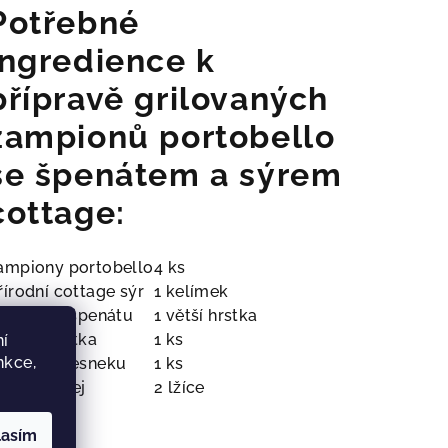
Potřebné
ingredience k
přípravě grilovaných
žampionů portobello
se špenátem a sýrem
cottage:
ampiony portobello
4 ks
řírodní cottage sýr
1 kelímek
isty baby špenátu
1 větší hrstka
enší šalotka
1 ks
í
nkce,
troužek česneku
1 ks
epkový olej
2 lžíce
ůl
lasím
epř