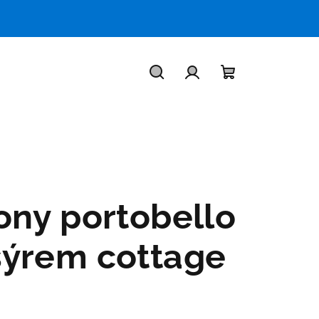
Hledat
Přihlášení
Nákupní
košík
ony portobello
sýrem cottage