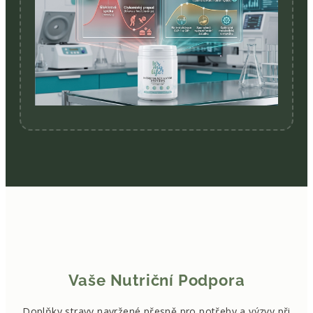
Vaše Nutriční Podpora
Doplňky stravy navržené přesně pro potřeby a výzvy při