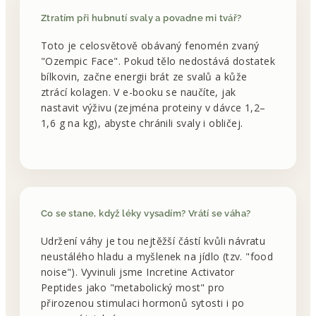
Ztratím při hubnutí svaly a povadne mi tvář?
Toto je celosvětově obávaný fenomén zvaný
"Ozempic Face". Pokud tělo nedostává dostatek
bílkovin, začne energii brát ze svalů a kůže
ztrácí kolagen. V e-booku se naučíte, jak
nastavit výživu (zejména proteiny v dávce 1,2–
1,6 g na kg), abyste chránili svaly i obličej.
Co se stane, když léky vysadím? Vrátí se váha?
Udržení váhy je tou nejtěžší částí kvůli návratu
neustálého hladu a myšlenek na jídlo (tzv. "food
noise"). Vyvinuli jsme Incretine Activator
Peptides jako "metabolický most" pro
přirozenou stimulaci hormonů sytosti i po