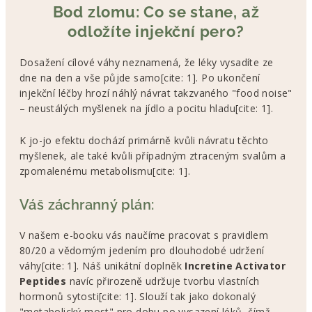
Bod zlomu: Co se stane, až
odložíte injekční pero?
Dosažení cílové váhy neznamená, že léky vysadíte ze
dne na den a vše půjde samo[cite: 1]. Po ukončení
injekční léčby hrozí náhlý návrat takzvaného "food noise"
– neustálých myšlenek na jídlo a pocitu hladu[cite: 1].
K jo-jo efektu dochází primárně kvůli návratu těchto
myšlenek, ale také kvůli případným ztraceným svalům a
zpomalenému metabolismu[cite: 1].
Váš záchranný plán:
V našem e-booku vás naučíme pracovat s pravidlem
80/20 a vědomým jedením pro dlouhodobé udržení
váhy[cite: 1]. Náš unikátní doplněk
Incretine Activator
Peptides
navíc přirozeně udržuje tvorbu vlastních
hormonů sytosti[cite: 1]. Slouží tak jako dokonalý
"metabolický most" pro dobu po vysazení léků, čímž