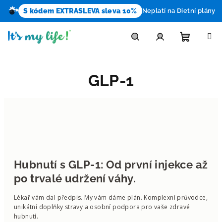
S kódem EXTRASLEVA sleva 10%
Neplatí na Dietní plány
Přejít
na
obsah
Nákupn
Hledat
Přihlášení
GLP-1
košík
Hubnutí s GLP-1: Od první injekce až
po trvalé udržení váhy.
Lékař vám dal předpis. My vám dáme plán. Komplexní průvodce,
unikátní doplňky stravy a osobní podpora pro vaše zdravé
hubnutí.