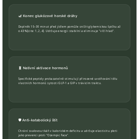
🎢 Konec glukózové horské dráhy
Doplněk 15–30 minut před jídlem pomůže snížit glykemickou špičku až
o 43 %[cite: 1, 2, 4]. Udržuje energii stabilní a eliminuje "vlčí hlad".
🧬 Nativní aktivace hormonů
Specifické peptidy prokazatelně stimulují přirozené uvolňování tělu
vlastních hormonů sytosti GLP-1 a GIP v trávicím traktu.
🛡️ Anti-katabolický štít
Chrání svalovou tkáň v kalorickém deficitu a udržuje elasticitu pleti
jako prevenci proti "Ozempic Face".