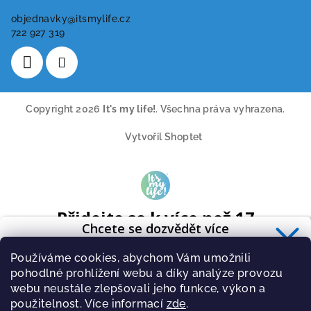
objednavky
@
itsmylife.cz
722 927 319
Copyright 2026
It's my life!
. Všechna práva vyhrazena.
Vytvořil Shoptet
Přidejte se k více než 17
Chcete se dozvědět více
tisícům odběratelů
o zdravé výživě?
A získavejte pravidelně tipy o novinkách ze světa cvičení a
Používáme cookies, abychom Vám umožnili
Přihlaste se k odběru
newsletteru
.
zdravé stravy.
pohodlné prohlížení webu a díky analýze provozu
webu neustále zlepšovali jeho funkce, výkon a
použitelnost. Více informací
zde
.