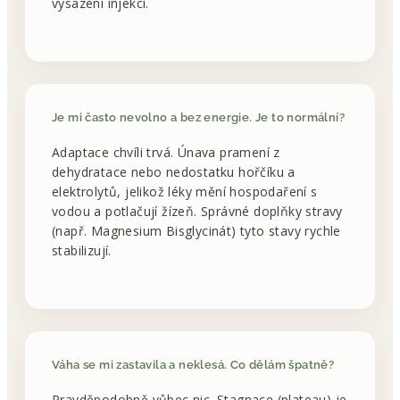
vysazení injekcí.
Je mi často nevolno a bez energie. Je to normální?
Adaptace chvíli trvá. Únava pramení z
dehydratace nebo nedostatku hořčíku a
elektrolytů, jelikož léky mění hospodaření s
vodou a potlačují žízeň. Správné doplňky stravy
(např. Magnesium Bisglycinát) tyto stavy rychle
stabilizují.
Váha se mi zastavila a neklesá. Co dělám špatně?
Pravděpodobně vůbec nic. Stagnace (plateau) je