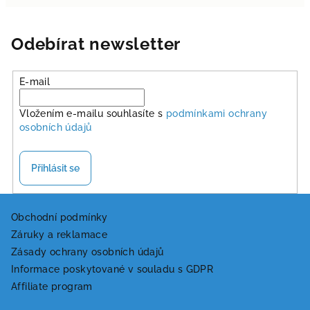
Odebírat newsletter
E-mail
Vložením e-mailu souhlasíte s
podmínkami ochrany
osobních údajů
Přihlásit se
Z
á
Obchodní podmínky
Záruky a reklamace
p
Zásady ochrany osobních údajů
a
Informace poskytované v souladu s GDPR
t
Affiliate program
í