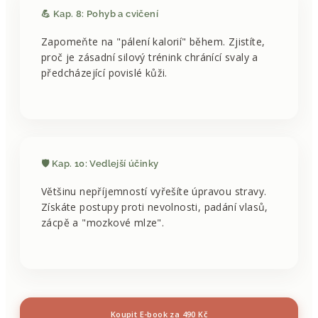
💪 Kap. 8: Pohyb a cvičení
Zapomeňte na "pálení kalorií" během. Zjistíte,
proč je zásadní silový trénink chránící svaly a
předcházející povislé kůži.
🛡️ Kap. 10: Vedlejší účinky
Většinu nepříjemností vyřešíte úpravou stravy.
Získáte postupy proti nevolnosti, padání vlasů,
zácpě a "mozkové mlze".
Koupit E-book za 490 Kč