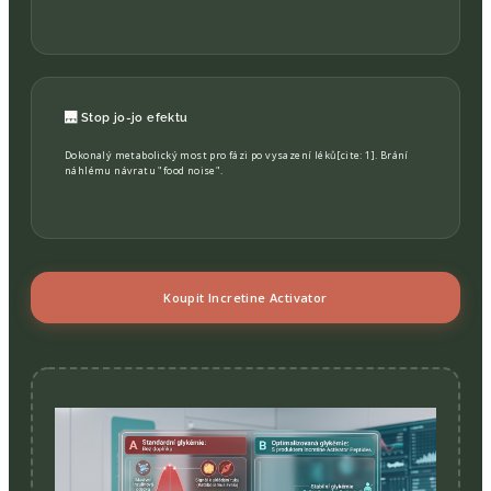
🌉 Stop jo-jo efektu
Dokonalý metabolický most pro fázi po vysazení léků[cite: 1]. Brání
náhlému návratu "food noise".
Koupit Incretine Activator