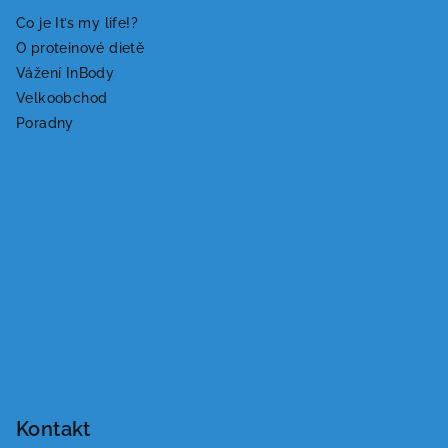
Co je It’s my life!?
O proteinové dietě
Vážení InBody
Velkoobchod
Poradny
Kontakt