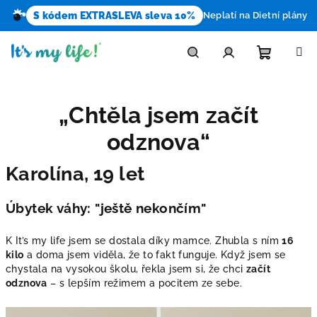
S kódem EXTRASLEVA sleva 10%
Neplatí na Dietní plány
Přejít
na
obsah
Nákupn
Hledat
Přihlášení
„Chtěla jsem začít
košík
odznova“
Karolína, 19 let
Úbytek váhy: "ještě nekončím"
K It’s my life jsem se dostala díky mamce. Zhubla s ním
16
kilo
a doma jsem viděla, že to fakt funguje. Když jsem se
chystala na vysokou školu, řekla jsem si, že chci
začít
odznova
– s lepším režimem a pocitem ze sebe.