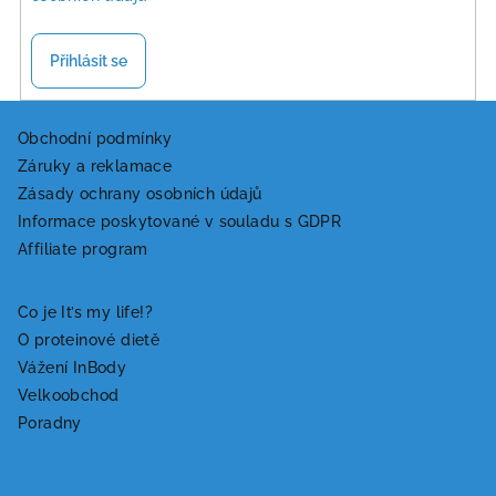
Přihlásit se
Z
á
Obchodní podmínky
Záruky a reklamace
p
Zásady ochrany osobních údajů
a
Informace poskytované v souladu s GDPR
t
Affiliate program
í
Co je It’s my life!?
O proteinové dietě
Vážení InBody
Velkoobchod
Poradny