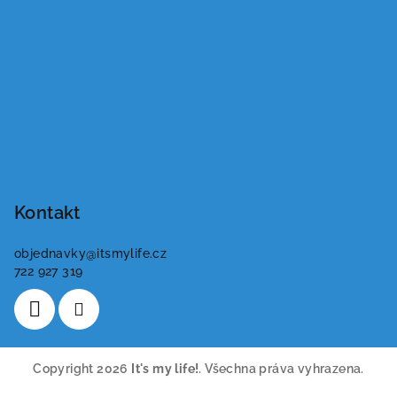
Kontakt
objednavky
@
itsmylife.cz
722 927 319
Copyright 2026
It's my life!
. Všechna práva vyhrazena.