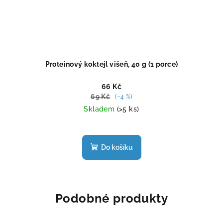
Proteinový koktejl višeň, 40 g (1 porce)
66 Kč
69 Kč
(–4 %)
Skladem
(>5 ks)
Průměrné
hodnocení
produktu
Do košíku
je
4,5
z
5
hvězdiček.
Podobné produkty