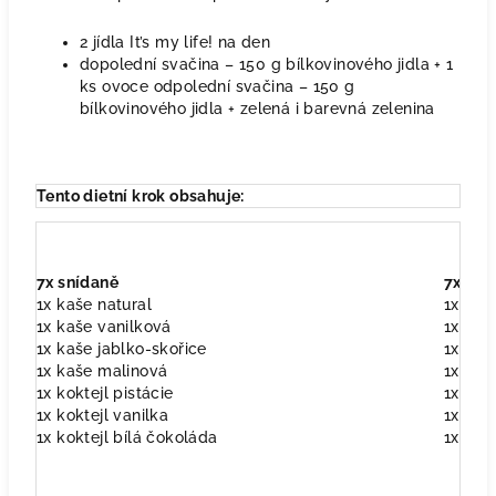
2 jídla It’s my life! na den
dopolední svačina – 150 g bílkovinového jidla + 1
ks ovoce odpolední svačina – 150 g
bílkovinového jidla + zelená i barevná zelenina
Tento dietní krok obsahuje:
7x snídaně
7x več
1x kaše natural
1x pol
1x kaše vanilková
1x těs
1x kaše jablko-skořice
1x ome
1x kaše malinová
1x rag
1x koktejl pistácie
1x zel
1x koktejl vanilka
1x polé
1x koktejl bílá čokoláda
1x pol