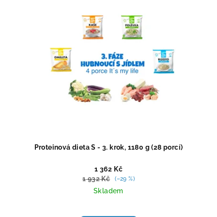
Proteinová dieta S - 3. krok, 1180 g (28 porcí)
1 362 Kč
1 932 Kč
(–29 %)
Skladem
Průměrné
hodnocení