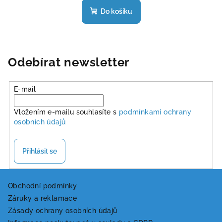
produktu
Do košíku
je
5,0
z
5
hvězdiček.
Odebírat newsletter
E-mail
Vložením e-mailu souhlasíte s
podmínkami ochrany
osobních údajů
Přihlásit se
Z
á
Obchodní podmínky
Záruky a reklamace
p
Zásady ochrany osobních údajů
a