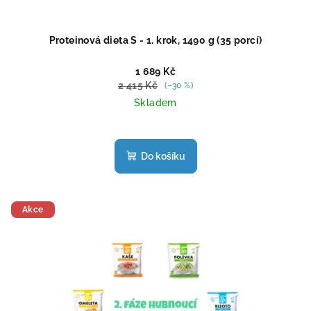
Proteinová dieta S - 1. krok, 1490 g (35 porcí)
1 689 Kč
2 415 Kč
(–30 %)
Skladem
Průměrné
hodnocení
produktu
Do košíku
je
4,2
z
5
Akce
hvězdiček.