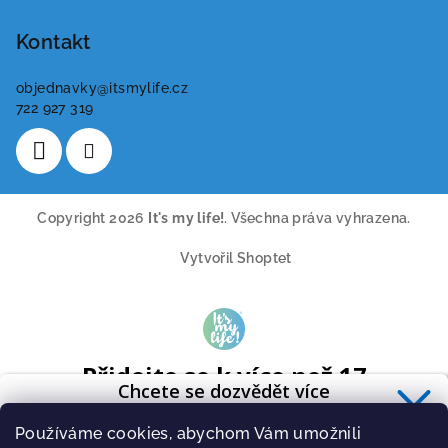
Kontakt
objednavky
@
itsmylife.cz
722 927 319
Copyright 2026
It's my life!
. Všechna práva vyhrazena.
Vytvořil Shoptet
Přidejte se k více než 17
Chcete se dozvědět více
tisícům odběratelů
o zdravé výživě?
A získavejte pravidelně tipy o novinkách ze světa cvičení a
Používáme cookies, abychom Vám umožnili
Přihlaste se k odběru
newsletteru
.