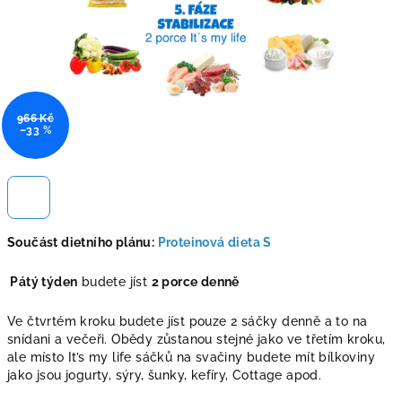
966 Kč
–33 %
Součást dietního plánu:
Proteinová dieta S
Pátý týden
budete jíst
2 porce denně
Ve čtvrtém kroku budete jíst pouze 2 sáčky denně a to na
snídani a večeři. Obědy zůstanou stejné jako ve třetím kroku,
ale místo It’s my life sáčků na svačiny budete mít bílkoviny
jako jsou jogurty, sýry, šunky, kefíry, Cottage apod.