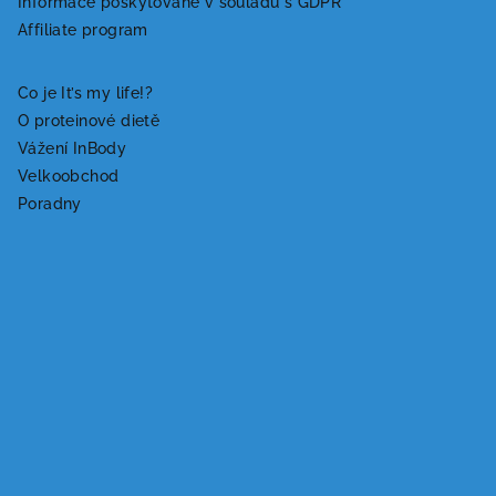
Informace poskytované v souladu s GDPR
t
Affiliate program
í
Co je It’s my life!?
O proteinové dietě
Vážení InBody
Velkoobchod
Poradny