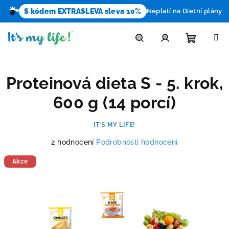
S kódem EXTRASLEVA sleva 10%
Neplatí na Dietní plány
Přejít
na
obsah
Nákupn
Hledat
Přihlášení
Proteinová dieta S - 5. krok,
košík
600 g (14 porcí)
IT’S MY LIFE!
Průměrné
2 hodnocení
Podrobnosti hodnocení
hodnocení
produktu
Akce
je
4,5
z
5
hvězdiček.