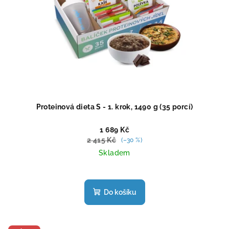
Proteinová dieta S - 1. krok, 1490 g (35 porcí)
1 689 Kč
2 415 Kč
(–30 %)
Skladem
Průměrné
hodnocení
produktu
Do košíku
je
4,2
z