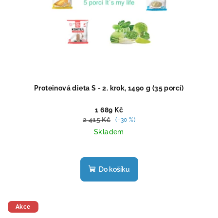
Proteinová dieta S - 2. krok, 1490 g (35 porcí)
1 689 Kč
2 415 Kč
(–30 %)
Skladem
Průměrné
hodnocení
produktu
Do košíku
je
4,5
z
5
Akce
hvězdiček.