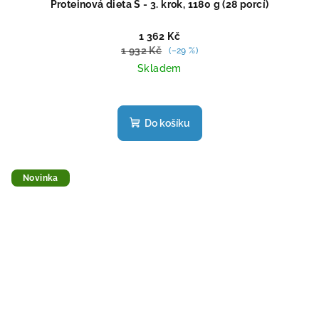
Proteinová dieta S - 3. krok, 1180 g (28 porcí)
1 362 Kč
1 932 Kč
(–29 %)
Skladem
Průměrné
hodnocení
produktu
Do košíku
je
5,0
z
5
Novinka
hvězdiček.