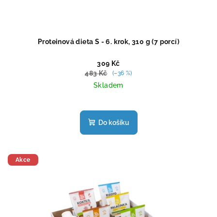
Proteinová dieta S - 6. krok, 310 g (7 porcí)
309 Kč
483 Kč
(–36 %)
Skladem
Průměrné
hodnocení
produktu
Do košíku
je
4,7
z
5
Akce
hvězdiček.