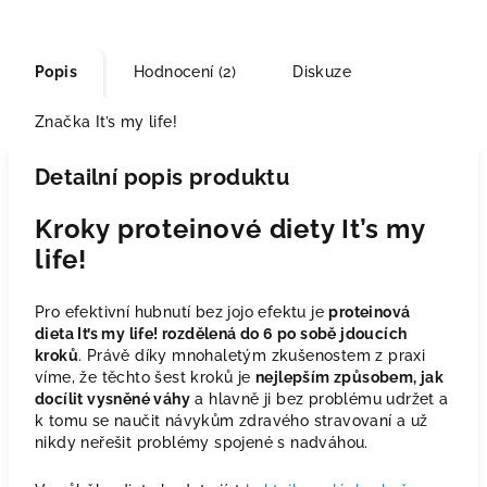
Popis
Hodnocení (2)
Diskuze
Značka
It’s my life!
Detailní popis produktu
Kroky proteinové diety It’s my
life!
Pro efektivní hubnutí bez jojo efektu je
proteinová
dieta It’s my life! rozdělená do 6 po sobě jdoucích
kroků
. Právě díky mnohaletým zkušenostem z praxi
víme, že těchto šest kroků je
nejlepším způsobem, jak
docílit vysněné váhy
a hlavně ji bez problému udržet a
k tomu se naučit návykům zdravého stravovaní a už
nikdy neřešit problémy spojené s nadváhou.