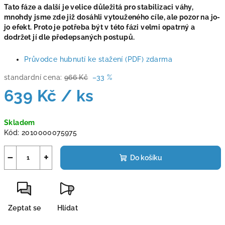
Tato fáze a další je velice důležitá pro stabilizaci váhy,
mnohdy jsme zde již dosáhli vytouženého cíle, ale pozor na jo-
jo efekt. Proto je potřeba být v této fázi velmi opatrný a
dodržet jí dle předepsaných postupů.
Průvodce hubnutí ke stažení (PDF) zdarma
standardní cena:
966 Kč
–33 %
639 Kč
/ ks
Měrná
Skladem
cena:
Kód:
2010000075975
−
+
Do košíku
Zeptat se
Hlídat