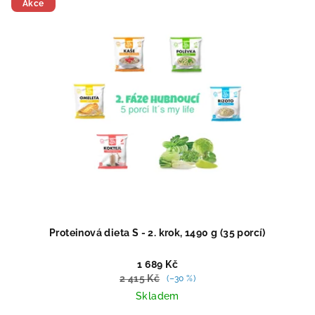
5
Akce
hvězdiček.
Proteinová dieta S - 2. krok, 1490 g (35 porcí)
1 689 Kč
2 415 Kč
(–30 %)
Skladem