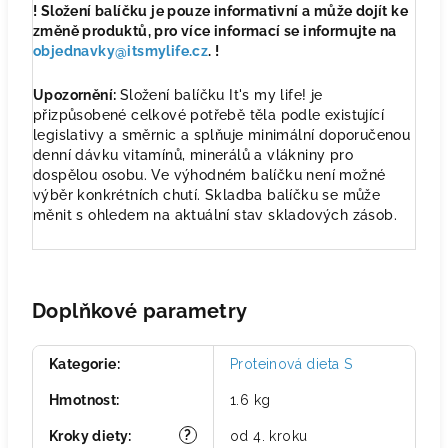
! Složení balíčku je pouze informativní a může dojít ke
změně produktů, pro více informací se informujte na
objednavky@itsmylife.cz
. !
Upozornění:
Složení balíčku It's my life! je
přizpůsobené celkové potřebě těla podle existující
legislativy a směrnic a splňuje minimální doporučenou
denní dávku vitamínů, minerálů a vlákniny pro
dospělou osobu. Ve výhodném balíčku není možné
výběr konkrétních chutí. Skladba balíčku se může
měnit s ohledem na aktuální stav skladových zásob.
Doplňkové parametry
Kategorie
:
Proteinová dieta S
Hmotnost
:
1.6 kg
?
Kroky diety
:
od 4. kroku