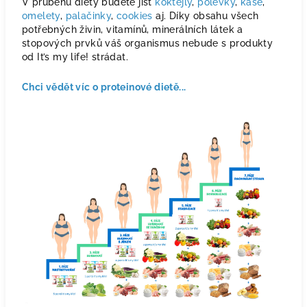
V průběhu diety budete jíst
koktejly
,
polévky
,
kaše
,
omelety
,
palačinky
,
cookies
aj. Díky obsahu všech
potřebných živin, vitamínů, minerálních látek a
stopových prvků váš organismus nebude s produkty
od It’s my life! strádat.
Chci vědět víc o proteinové dietě...