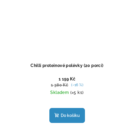
Chilli proteinové polévky (20 porcí)
1 159 Kč
1 380 Kč
(–16 %)
Skladem
(>5 ks)
Průměrné
hodnocení
produktu
Do košíku
je
5,0
z