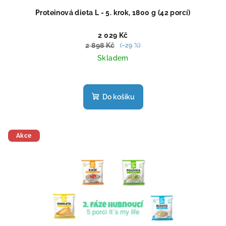
Proteinová dieta L - 5. krok, 1800 g (42 porcí)
2 029 Kč
2 898 Kč
(–29 %)
Skladem
Průměrné
hodnocení
produktu
Do košíku
je
5,0
z
5
Akce
hvězdiček.