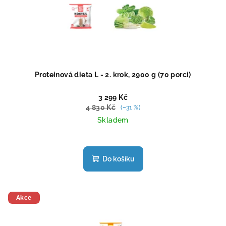
Proteinová dieta L - 2. krok, 2900 g (70 porci)
3 299 Kč
4 830 Kč
(–31 %)
Skladem
Průměrné
hodnocení
produktu
Do košíku
je
5,0
z
5
Akce
hvězdiček.