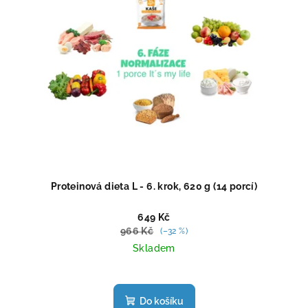
Proteinová dieta L - 6. krok, 620 g (14 porcí)
649 Kč
966 Kč
(–32 %)
Skladem
Průměrné
hodnocení
produktu
Do košíku