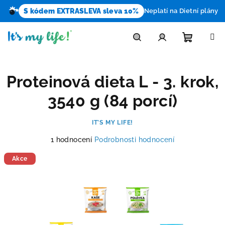
S kódem EXTRASLEVA sleva 10%
Neplatí na Dietní plány
Přejít
na
obsah
Nákupn
Hledat
Přihlášení
Proteinová dieta L - 3. krok,
košík
3540 g (84 porcí)
IT’S MY LIFE!
Průměrné
1 hodnocení
Podrobnosti hodnocení
hodnocení
produktu
Akce
je
5,0
z
5
hvězdiček.