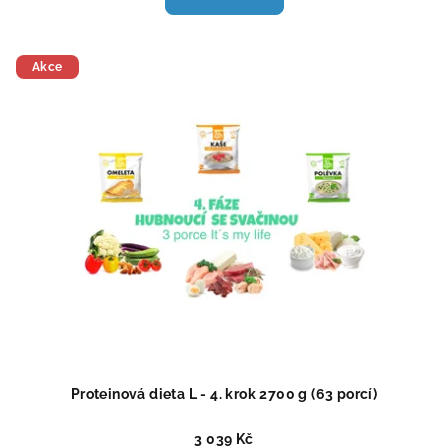
je
5,0
z
5
Akce
hvězdiček.
Proteinová dieta L - 4. krok 2700 g (63 porcí)
3 039 Kč