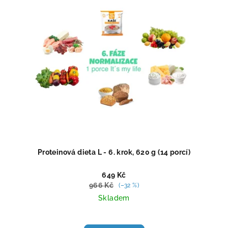
Proteinová dieta L - 6. krok, 620 g (14 porcí)
649 Kč
966 Kč
(–32 %)
Skladem
Průměrné
hodnocení