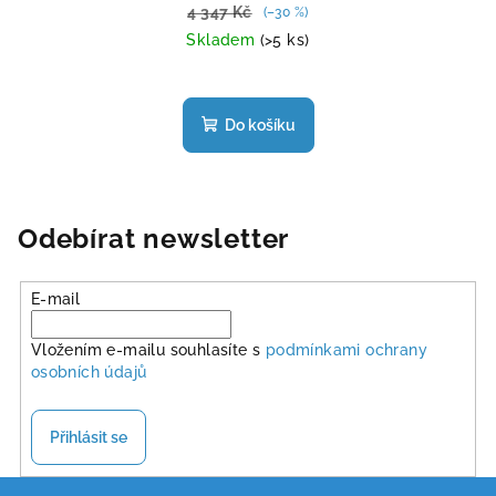
4 347 Kč
(–30 %)
Skladem
(>5 ks)
Do košíku
Odebírat newsletter
E-mail
Vložením e-mailu souhlasíte s
podmínkami ochrany
osobních údajů
Přihlásit se
Z