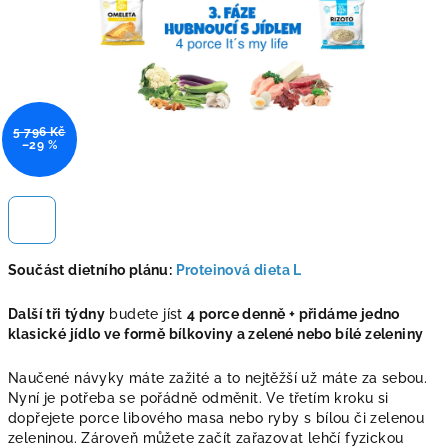
5 796 Kč
–29 %
Součást dietního plánu:
Proteinová dieta L
Další tři týdny
budete jíst
4 porce denně + přidáme jedno
klasické jídlo ve formě bílkoviny a zelené nebo bílé zeleniny
Naučené návyky máte zažité a to nejtěžší už máte za sebou.
Nyní je potřeba se pořádně odměnit. Ve třetím kroku si
dopřejete porce libového masa nebo ryby s bílou či zelenou
zeleninou. Zároveň můžete začít zařazovat lehčí fyzickou