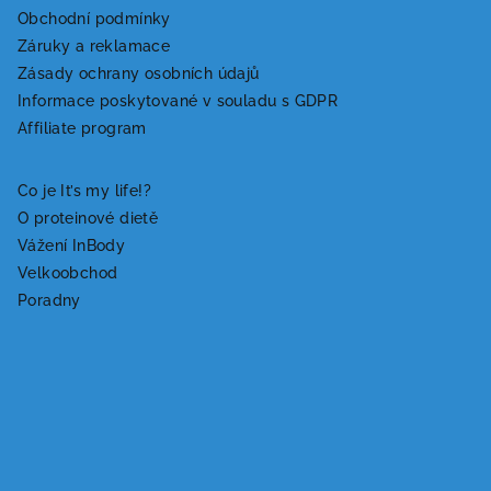
á
Obchodní podmínky
Záruky a reklamace
p
Zásady ochrany osobních údajů
a
Informace poskytované v souladu s GDPR
t
Affiliate program
í
Co je It’s my life!?
O proteinové dietě
Vážení InBody
Velkoobchod
Poradny