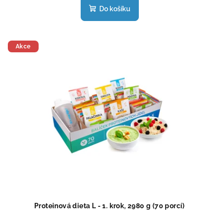
produktu
Do košíku
je
5,0
z
5
Akce
hvězdiček.
Proteinová dieta L - 1. krok, 2980 g (70 porcí)