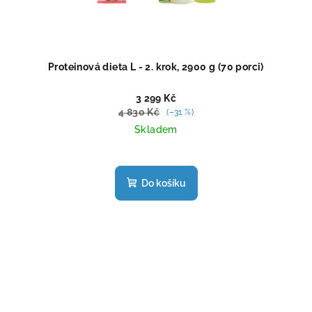
Proteinová dieta L - 2. krok, 2900 g (70 porci)
3 299 Kč
4 830 Kč
(–31 %)
Skladem
Průměrné
hodnocení
produktu
Do košíku
je
5,0
z
5
hvězdiček.