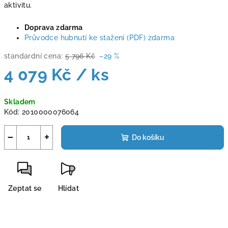
aktivitu.
Doprava zdarma
Průvodce hubnutí ke stažení (PDF) zdarma
standardní cena:
5 796 Kč
–29 %
4 079 Kč
/ ks
Měrná
Skladem
cena:
Kód:
2010000076064
−
+
Do košíku
Zeptat se
Hlídat