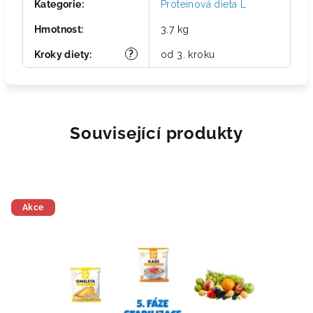
Kategorie
:
Proteinová dieta L
Hmotnost
:
3.7 kg
?
Kroky diety
:
od 3. kroku
Související produkty
Akce