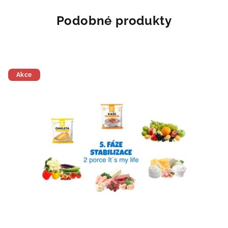
5
hvězdiček.
Podobné produkty
Akce