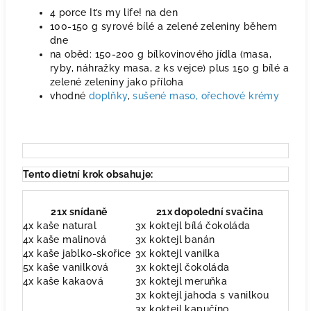
4 porce It’s my life! na den
100-150 g syrové bílé a zelené zeleniny během
dne
na oběd: 150-200 g bílkovinového jídla (masa,
ryby, náhražky masa, 2 ks vejce) plus 150 g bílé a
zelené zeleniny jako příloha
vhodné
doplňky
,
sušené maso,
ořechové krémy
Tento dietní krok obsahuje:
21x snídaně
21x dopolední svačina
4x kaše natural
3x koktejl bílá čokoláda
4x kaše malinová
3x koktejl banán
4x kaše jablko-skořice
3x koktejl vanilka
5x kaše vanilková
3x koktejl čokoláda
4x kaše kakaová
3x koktejl meruňka
3x koktejl jahoda s vanilkou
3x koktejl kapučíno