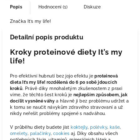
Popis
Hodnocení (1)
Diskuze
Značka
It’s my life!
Detailní popis produktu
Kroky proteinové diety It’s my
life!
Pro efektivní hubnutí bez jojo efektu je
proteinová
dieta It’s my life! rozdělená do 6 po sobě jdoucích
kroků
. Právě díky mnohaletým zkušenostem z praxi
víme, že těchto šest kroků je
nejlepším způsobem, jak
docílit vysněné váhy
a hlavně ji bez problému udržet a
k tomu se naučit návykům zdravého stravovaní a už
nikdy neřešit problémy spojené s nadváhou.
V průběhu diety budete jíst
koktejly
,
polévky
,
kaše
,
omelety
,
palačinky
,
cookies
aj. Díky obsahu všech
potřebných živin, vitamínů, minerálních látek a