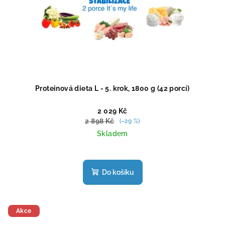
Proteinová dieta L - 5. krok, 1800 g (42 porcí)
2 029 Kč
2 898 Kč
(–29 %)
Skladem
Průměrné
hodnocení
produktu
Do košíku
je
5,0
z
5
Akce
hvězdiček.