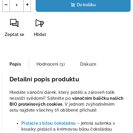
−
+
Do košíku
Zeptat se
Hlídat
Popis
Hodnocení (3)
Diskuze
Detailní popis produktu
Hledáte vánoční dárek, který potěší a zároveň tolik
nezatíží svědomí? Sáhněte po
vánočním balíčku našich
BIO proteinových cookies
. V jednom zvýhodněném
setu najdete všechny tři oblíbené příchutě:
Pistácie s bílou čokoládou
– jemná sušenka s
kousky pistácií a krémovou bílou čokoládou