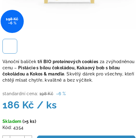
198 Kč
–6 %
Vánoční balíček
tří BIO proteinových cookies
za zvýhodněnou
cenu –
Pistácie s bílou čokoládou, Kakaový bob s bílou
čokoládou a Kokos & mandle
. Skvělý dárek pro všechny, kteří
chtějí mlsat chytře, kvalitně a bez výčitek.
standardní cena:
198 Kč
–6 %
186 Kč
/ ks
Měrná
Skladem
(>5 ks)
cena:
Kód:
4354