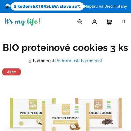
S kódem EXTRASLEVA sleva 10%
Neplatí na Dietní plány
Přejít
na
obsah
Nákupn
Hledat
Přihlášení
BIO proteinové cookies 3 ks
košík
Průměrné
3 hodnocení
Podrobnosti hodnocení
hodnocení
produktu
Akce
je
5,0
z
5
hvězdiček.