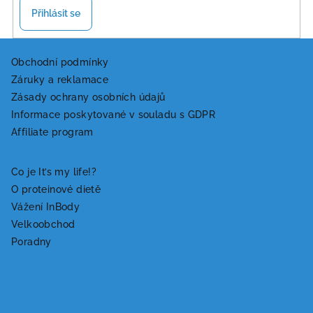
Přihlásit se
Z
á
Obchodní podmínky
Záruky a reklamace
p
Zásady ochrany osobních údajů
a
Informace poskytované v souladu s GDPR
t
Affiliate program
í
Co je It’s my life!?
O proteinové dietě
Vážení InBody
Velkoobchod
Poradny