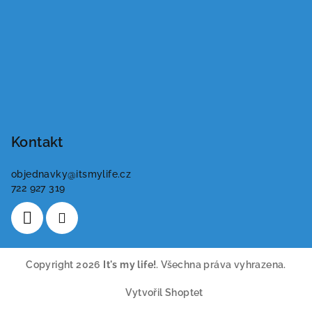
Kontakt
objednavky
@
itsmylife.cz
722 927 319
Copyright 2026
It's my life!
. Všechna práva vyhrazena.
Vytvořil Shoptet