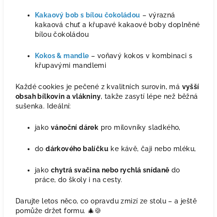
Kakaový bob s bílou čokoládou
– výrazná
kakaová chuť a křupavé kakaové boby doplněné
bílou čokoládou
Kokos & mandle
– voňavý kokos v kombinaci s
křupavými mandlemi
Každé cookies je pečené z kvalitních surovin, má
vyšší
obsah bílkovin a vlákniny
, takže zasytí lépe než běžná
sušenka. Ideální:
jako
vánoční dárek
pro milovníky sladkého,
do
dárkového balíčku
ke kávě, čaji nebo mléku,
jako
chytrá svačina nebo rychlá snídaně
do
práce, do školy i na cesty.
Darujte letos něco, co opravdu zmizí ze stolu – a ještě
pomůže držet formu. 🎄🍪