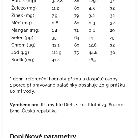
Hořčík (mg)
322,8
86
129,1
34
Železo (mg)
11,2
80
4,5
32
Zinek (mg)
7,9
79
3,2
32
Měď (mg)
0,8
80
0,3
32
Mangan (mg)
1,4
72
0,6
29
Selen (µg)
35
64
14
25
Chrom (µg)
32,1
80
12,8
32
Jód (µg)
111,9
75
44,8
30
Sodík (mg)
412
-
165
-
* denní referenční hodnoty příjmu u dospělé osoby
1 porce připravované palačinky obsahuje 40 g prášku,
80 ml vody.
Vyrobeno pro:
It’s my life Diets s.r.o., Plotní 73, 602 00
Brno. Česká republika.
Doplňkové parametry