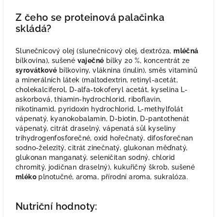
Z čeho se proteinová palačinka
skládá?
Slunečnicový olej (slunečnicový olej, dextróza,
mléčná
bílkovina), sušené
vaječné
bílky 20 %, koncentrát ze
syrovátkové
bílkoviny, vláknina (inulin), směs vitaminů
a minerálních látek (maltodextrin, retinyl-acetát,
cholekalciferol, D-alfa-tokoferyl acetát, kyselina L-
askorbová, thiamin-hydrochlorid, riboflavin,
nikotinamid, pyridoxin hydrochlorid, L-methylfolát
vápenatý, kyanokobalamin, D-biotin, D-pantothenát
vápenatý, citrát draselný, vápenatá sůl kyseliny
trihydrogenfosforečné, oxid hořečnatý, difosforečnan
sodno-železitý, citrát zinečnatý, glukonan měďnatý,
glukonan manganatý, seleničitan sodný, chlorid
chromitý, jodičnan draselný), kukuřičný škrob, sušené
mléko
plnotučné, aroma, přírodní aroma, sukralóza.
Nutriční hodnoty: