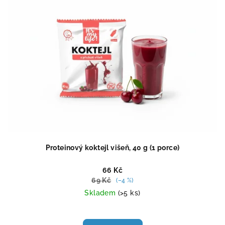
Proteinový koktejl višeň, 40 g (1 porce)
66 Kč
69 Kč
(–4 %)
Skladem
(>5 ks)
Průměrné
hodnocení