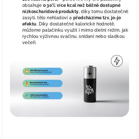
obsahuje
o 30% více kcal než běžně dostupné
nízkoscharidové produkty
, díky tomu dostatečně
zasytí, tělo nehladoví a
předcházíme tzv. jo-jo
efektu
. Díky dostatečné kalorické hodnotě,
můžeme palačinku využít i mimo dietní režim, jak
rychlou výživnou svačinu, snídani nebo sladkou
večeři.