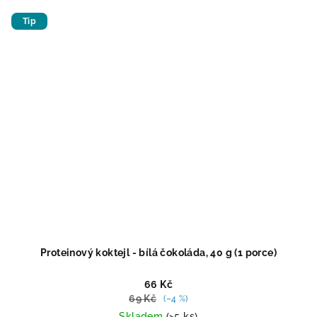
z
5
Tip
hvězdiček.
Proteinový koktejl - bílá čokoláda, 40 g (1 porce)
66 Kč
69 Kč
(–4 %)
Skladem
(>5 ks)