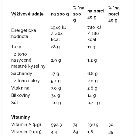
% *na
% *na
na porci
Výživové údaje
na 100 g
100
porci
40 g
g
40 g
1949 kJ
780 kJ
Energetická
/ 464
/ 186
hodnota
kcal
kcal
Tuky
28 g
11 g
z toho
nasycené
2,9 g
1,2 g
mastné kyseliny
Sacharidy
17 g
6,8 g
z toho cukry
5,1 g
2,0 g
Vláknina
7,0 g
2,8 g
Bílkoviny
34 g
14 g
Sůl
1,0 g
0,41 g
Vitaminy
Vitamin A (µg)
592,3
74
236,9
30
Vitamin D (µg)
4,4
89
1,8
35