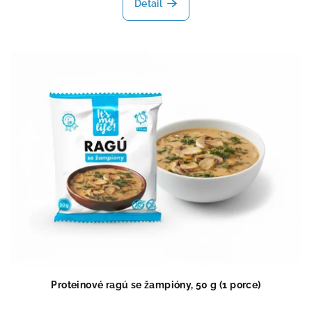
produktu
Detail
je
4,2
z
5
hvězdiček.
Proteinové ragú se žampióny, 50 g (1 porce)