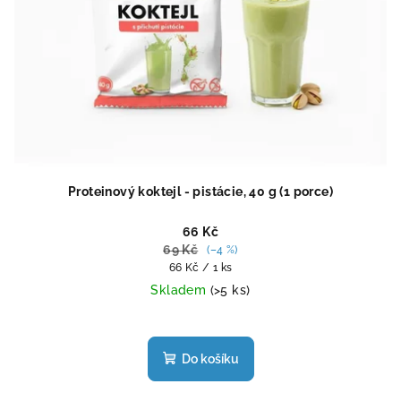
Proteinový koktejl - pistácie, 40 g (1 porce)
66 Kč
69 Kč
(–4 %)
Měrná
66 Kč / 1 ks
cena:
Skladem
(>5 ks)
Průměrné
hodnocení
produktu
Do košíku
je
4,5