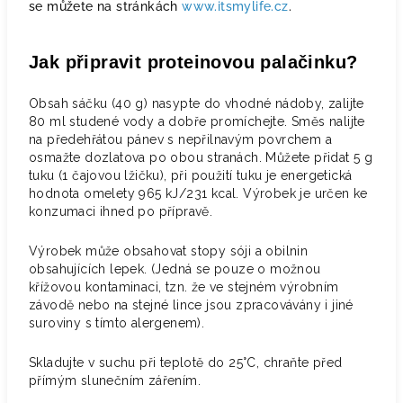
se můžete na stránkách
www.itsmylife.cz
.
Jak připravit proteinovou palačinku?
Obsah sáčku (40 g) nasypte do vhodné nádoby, zalijte
80 ml studené vody a dobře promíchejte. Směs nalijte
na předehřátou pánev s nepřilnavým povrchem a
osmažte dozlatova po obou stranách. Můžete přidat 5 g
tuku (1 čajovou lžičku), při použití tuku je energetická
hodnota omelety 965 kJ/231 kcal. Výrobek je určen ke
konzumaci ihned po přípravě.
Výrobek může obsahovat stopy sóji a obilnin
obsahujících lepek. (Jedná se pouze o možnou
křížovou kontaminaci, tzn. že ve stejném výrobním
závodě nebo na stejné lince jsou zpracovávány i jiné
suroviny s tímto alergenem).
Skladujte v suchu při teplotě do 25°C, chraňte před
přímým slunečním zářením.