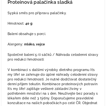
Proteinová palačinka sladká
Sypká směs pro přípravu palačinky.
Hmotnost:
40 g
Balení obsahuje 1 porci.
Alergeny:
mléko, vejce
Společné balení 5-ti sáčků / Náhrada celodenní stravy
pro redukci hmotnosti:
V kombinaci s dalšími výrobky dietního programu It’s
my life! se zahrnuje do úplné náhrady celodenní stravy
pro redukci hmotnosti. Je nutné dodržovat dostatečný
denní příjem tekutin. Kombinace proteinových potravin
It’s my life! zajišťuje veškeré základní živiny v
potřebném množství na 1 den. Neužívejte bez porady s
lékařem déle než 3 týdny. Doporučujeme pravidelné
konzultace na našich pobočkách po celé ČR. Objednat