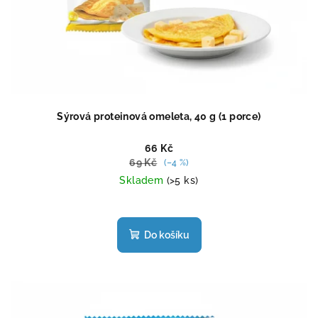
Sýrová proteinová omeleta, 40 g (1 porce)
66 Kč
69 Kč
(–4 %)
Skladem
(>5 ks)
Průměrné
hodnocení
produktu
Do košíku
je
4,8
z
5
hvězdiček.