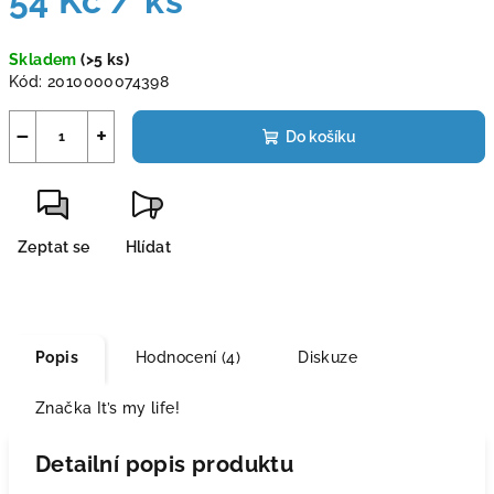
54 Kč
/ ks
Měrná
Skladem
(>5 ks)
cena:
Kód:
2010000074398
−
+
Do košíku
Zeptat se
Hlídat
Popis
Hodnocení (4)
Diskuze
Značka
It’s my life!
Detailní popis produktu