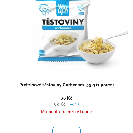
Proteinové těstoviny Carbonara, 55 g (1 porce)
66 Kč
69 Kč
(–4 %)
Momentálně nedostupné
Průměrné
hodnocení