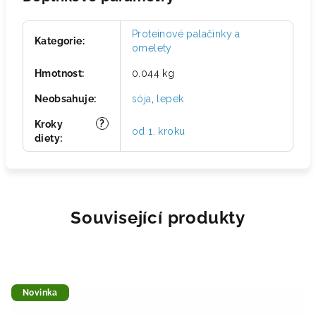
Proteinové palačinky a
Kategorie
:
omelety
Hmotnost
:
0.044 kg
Neobsahuje
:
sója
,
lepek
?
Kroky
od 1. kroku
diety
:
Související produkty
Novinka