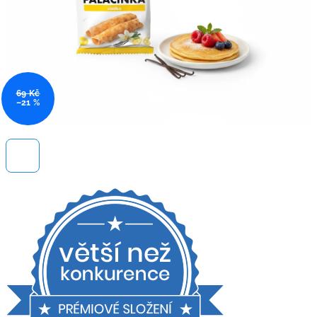
69 Kč
–21 %