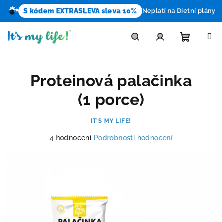
S kódem EXTRASLEVA sleva 10%
Neplatí na Dietní plány
Přejít
na
obsah
Nákupn
Hledat
Přihlášení
Proteinová palačinka
košík
(1 porce)
IT’S MY LIFE!
Průměrné
4 hodnocení
Podrobnosti hodnocení
hodnocení
produktu
je
5,0
z
5
hvězdiček.