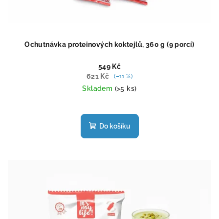
Ochutnávka proteinových koktejlů, 360 g (9 porcí)
549 Kč
621 Kč
(–11 %)
Skladem
(>5 ks)
Průměrné
hodnocení
produktu
Do košíku
je
4,5
z
5
hvězdiček.