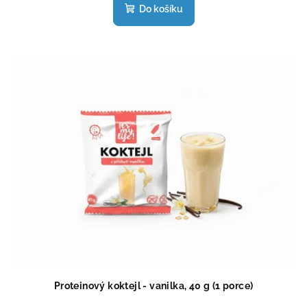
produktu
Do košíku
je
4,5
z
5
hvězdiček.
Proteinový koktejl - vanilka, 40 g (1 porce)