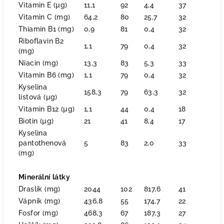
Vitamin E (µg)
11,1
92
4,4
37
Vitamin C (mg)
64,2
80
25,7
32
Thiamin B1 (mg)
0,9
81
0,4
32
Riboflavin B2
1,1
79
0,4
32
(mg)
Niacin (mg)
13,3
83
5,3
33
Vitamin B6 (mg)
1,1
79
0,4
32
Kyselina
158,3
79
63,3
32
listová (µg)
Vitamin B12 (µg)
1,1
44
0,4
18
Biotin (µg)
21
41
8,4
17
Kyselina
pantothenová
5
83
2,0
33
(mg)
Minerální látky
Draslík (mg)
2044
102
817,6
41
Vápník (mg)
436,8
55
174,7
22
Fosfor (mg)
468,3
67
187,3
27