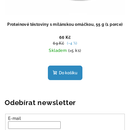
Proteinové těstoviny s milánskou omáčkou, 55 g (1 porce)
66 Kč
69 Kč
(–4 %)
Skladem
(>5 ks)
Průměrné
hodnocení
produktu
Do košíku
je
4,4
z
5
hvězdiček.
Odebírat newsletter
E-mail