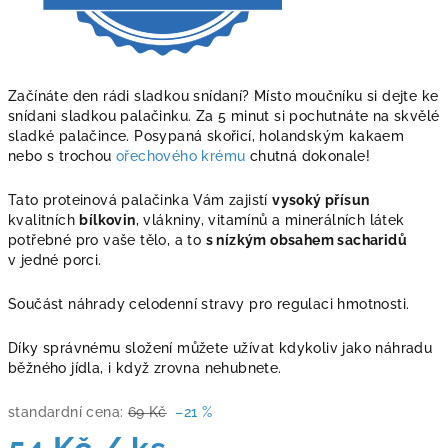
Začínáte den rádi sladkou snídaní? Místo moučníku si dejte ke
snídani sladkou palačinku. Za 5 minut si pochutnáte na skvělé
sladké palačince. Posypaná skořicí, holandským kakaem
nebo s trochou
ořechového krému
chutná dokonale!
Tato proteinová palačinka Vám zajistí
vysoký přísun
kvalitních
bílkovin
, vlákniny, vitamínů a minerálních látek
potřebné pro vaše tělo, a to
s nízkým obsahem sacharidů
v jedné porci.
Součást náhrady celodenní stravy pro regulaci hmotnosti.
Díky správnému složení můžete užívat kdykoliv jako náhradu
běžného jídla, i když zrovna nehubnete.
standardní cena:
69 Kč
–21 %