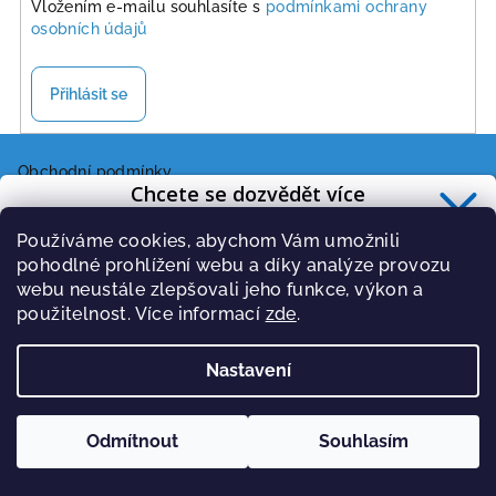
Vložením e-mailu souhlasíte s
podmínkami ochrany
osobních údajů
Přihlásit se
Z
á
Obchodní podmínky
Chcete se dozvědět více
Záruky a reklamace
p
o zdravé výživě?
Zásady ochrany osobních údajů
a
Používáme cookies, abychom Vám umožnili
Přihlaste se k odběru
newsletteru
.
Informace poskytované v souladu s GDPR
pohodlné prohlížení webu a díky analýze provozu
t
Affiliate program
webu neustále zlepšovali jeho funkce, výkon a
í
použitelnost. Více informací
zde
.
Co je It’s my life!?
Nastavení
O proteinové dietě
PŘIHLÁSIT
Vážení InBody
Velkoobchod
Zásady zpracování osobních údajů
Odmítnout
Souhlasím
Poradny