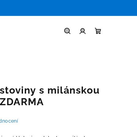
Hledat
Přihlášení
Nákupní
košík
stoviny s milánskou
1 ZDARMA
dnocení