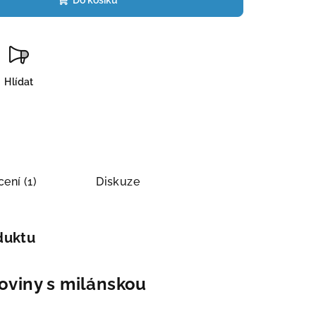
Do košíku
Hlídat
ení (1)
Diskuze
duktu
oviny s milánskou