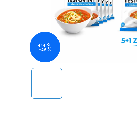
414 Kč
–25 %