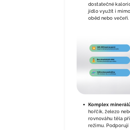
dostatečné kalor
jídlo využít i mimo
oběd nebo večeři
Komplex minerálů
hořčík, železo ne
rovnováhu těla př
režimu. Podporuj