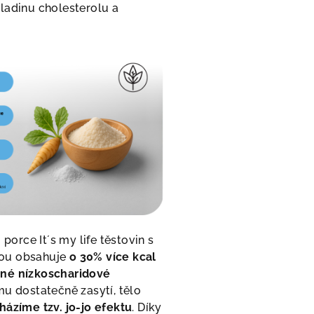
ladinu cholesterolu a
-
porce It´s my life těstovin s
ou obsahuje
o 30% více kcal
né nízkoscharidové
mu dostatečně zasytí, tělo
házíme tzv. jo-jo efektu
. Díky