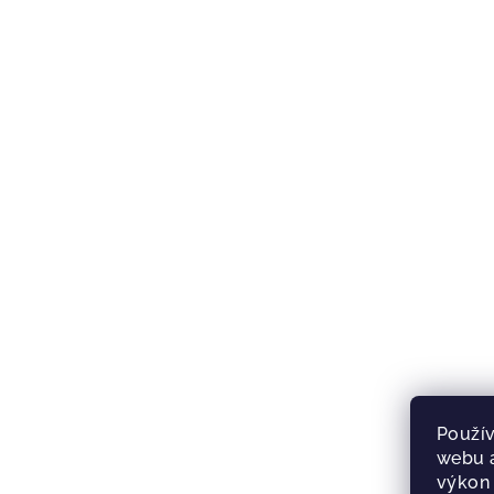
Použív
webu a
výkon 