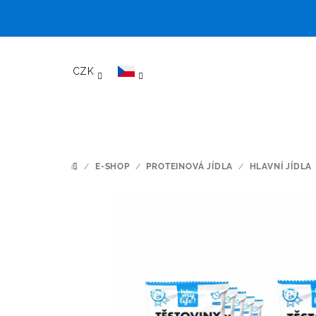
Přejít
na
CZK
obsah
/
E-SHOP
/
PROTEINOVÁ JÍDLA
/
HLAVNÍ JÍDLA
DOMŮ