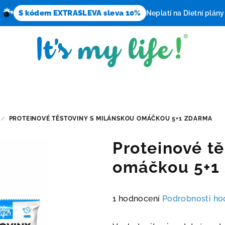
S kódem EXTRASLEVA sleva 10%
Neplatí na Dietní plány
/
PROTEINOVÉ TĚSTOVINY S MILÁNSKOU OMÁČKOU 5+1 ZDARMA
Proteinové tě
omáčkou 5+
Průměrné
1 hodnocení
Podrobnosti ho
hodnocení
produktu