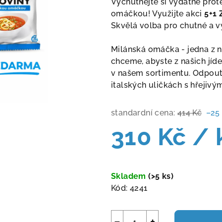
Vychutnejte si vydatné prot
je
omáčkou! Využijte akci
5+1
5,0
Skvělá volba pro chutné a vy
z
5
Milánská omáčka - jedna z n
hvězdiček.
chceme, abyste z našich jíd
v našem sortimentu. Odpoutej
italských uličkách s hřejiv
standardní cena:
414 Kč
–25
310 Kč
/ 
Měrná
cena:
Skladem
(>5 ks)
Kód:
4241
−
+