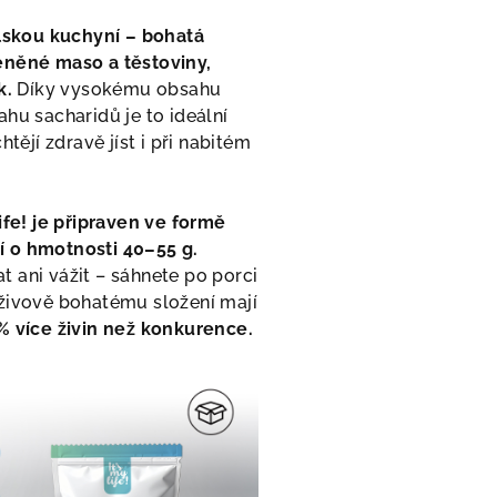
alskou kuchyní – bohatá
eněné maso a těstoviny,
k.
Díky vysokému obsahu
hu sacharidů je to ideální
htějí zdravě jíst i při nabitém
life! je připraven ve formě
 o hmotnosti 40–55 g.
 ani vážit – sáhnete po porci
živově bohatému složení mají
% více živin než konkurence.