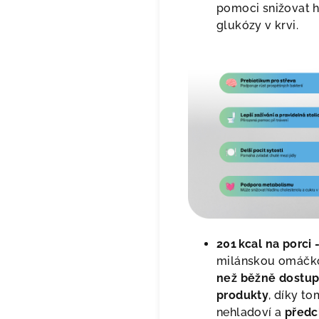
pomoci snižovat h
glukózy v krvi.
201 kcal na porci 
milánskou omáčk
než běžně dostup
produkty
, díky to
nehladoví a
předc