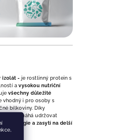
izolát -
je rostlinný protein s
lností a
vysokou nutriční
tuje
všechny důležité
e vhodný i pro osoby s
čné bílkoviny. Díky
ávání pomáhá udržovat
nu energie a zasytí na delší
í
nkce,