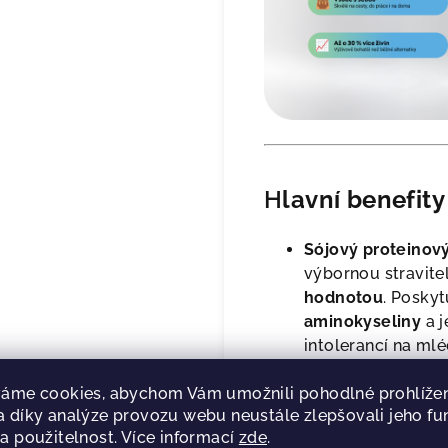
H
lavní benefity
Sójový proteinový 
výbornou stravite
hodnotou
. Posky
aminokyseliny
a j
intolerancí na mlé
pomalému vstřeb
rovnoměrnou hladi
áme cookies, abychom Vám umožnili pohodlné prohlížen
 díky analýze provozu webu neustále zlepšovali jeho fu
dobu.
a použitelnost. Více informací
zde
.