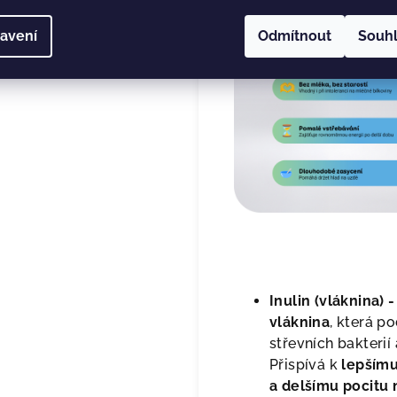
avení
Odmítnout
Souh
Inulin (vláknina) -
vláknina
, která p
střevních bakterií 
Přispívá k
lepšímu
a delšímu pocitu 