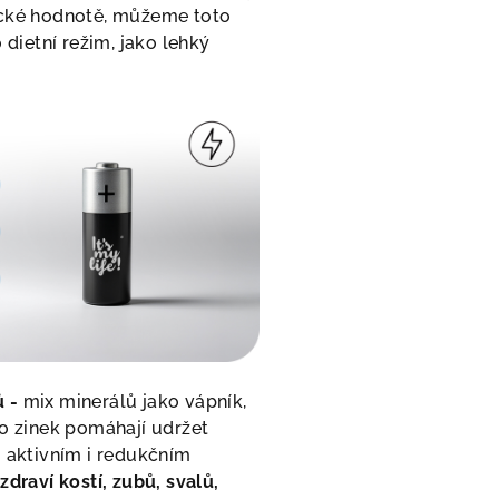
ické hodnotě, můžeme toto
 dietní režim, jako lehký
.
 -
mix minerálů jako vápník,
bo zinek pomáhají udržet
i aktivním i redukčním
í
zdraví kostí, zubů, svalů,