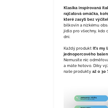
Klasika inspirovaná it
rajčatová omáčka, koř
které zasytí bez výčite
bílkovin a nízkému obsa
jídlo pro všechny, kdo c
dni.
Každý produkt
It’s my 
jednoporcového balení
Nemusíte nic odměřovat
a máte hotovo. Díky vý
naše produkty
až o 30 