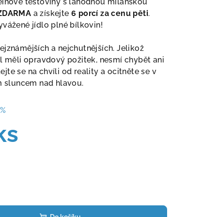
einové těstoviny s lahodnou milánskou
 ZDARMA
a získejte
6 porcí za cenu pěti
.
vážené jídlo plné bílkovin!
ejznámějších a nejchutnějších. Jelikož
el měli opravdový požitek, nesmí chybět ani
te se na chvíli od reality a ocitněte se v
ým sluncem nad hlavou.
 %
ks