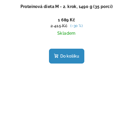
Proteinová dieta M - 2. krok, 1490 g (35 porcí)
1 689 Kč
2 415 Kč
(–30 %)
Skladem
Průměrné
hodnocení
produktu
Do košíku
je
5,0
z
5
hvězdiček.