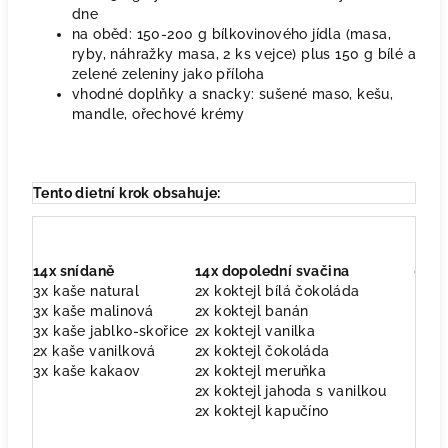
dne
na oběd: 150-200 g bílkovinového jídla (masa,
ryby, náhražky masa, 2 ks vejce) plus 150 g bílé a
zelené zeleniny jako příloha
vhodné doplňky a snacky: sušené maso, kešu,
mandle, ořechové krémy
Tento dietní krok obsahuje:
14x snídaně
14x dopolední svačina
0x o
3x kaše natural
2x koktejl bílá čokoláda
3x kaše malinová
2x koktejl banán
3x kaše jablko-skořice
2x koktejl vanilka
2x kaše vanilková
2x koktejl čokoláda
3x kaše kakaov
2x koktejl meruňka
2x koktejl jahoda s vanilkou
2x koktejl kapučíno