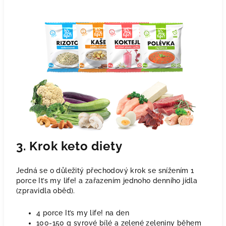
3. Krok keto diety
Jedná se o důležitý přechodový krok se snížením 1
porce It’s my life! a zařazením jednoho denního jídla
(zpravidla oběd).
4 porce It’s my life! na den
100-150 g syrové bílé a zelené zeleniny během