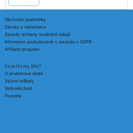
Z
á
Obchodní podmínky
Záruky a reklamace
p
Zásady ochrany osobních údajů
a
Informace poskytované v souladu s GDPR
t
Affiliate program
í
Co je It’s my life!?
O proteinové dietě
Vážení InBody
Velkoobchod
Poradny