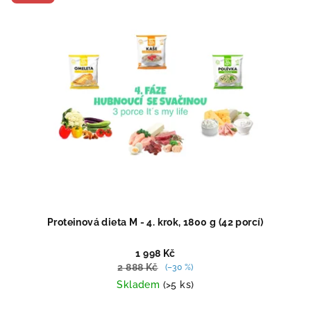
hvězdiček.
Proteinová dieta M - 4. krok, 1800 g (42 porcí)
1 998 Kč
2 888 Kč
(–30 %)
Skladem
(>5 ks)