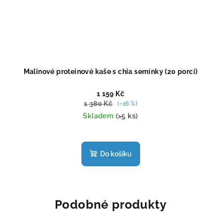
Malinové proteinové kaše s chia semínky (20 porcí)
1 159 Kč
1 380 Kč
(–16 %)
Skladem
(>5 ks)
Průměrné
hodnocení
produktu
Do košíku
je
5,0
z
5
hvězdiček.
Podobné produkty