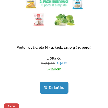
Proteinová dieta M - 2. krok, 1490 g (35 porcí)
1 689 Kč
2 415 Kč
(–30 %)
Skladem
Průměrné
hodnocení
produktu
Do košíku
je
5,0
z
5
Akce