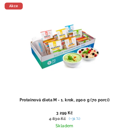
5
Akce
hvězdiček.
Proteinová dieta M - 1. krok, 2900 g (70 porcí)
3 299 Kč
4 830 Kč
(–31 %)
Skladem