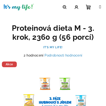
Přejít
na
obsah
Nákupn
Hledat
Přihlášení
Proteinová dieta M - 3.
košík
krok, 2360 g (56 porcí)
IT’S MY LIFE!
Průměrné
2 hodnocení
Podrobnosti hodnocení
hodnocení
produktu
Akce
je
5,0
z
5
hvězdiček.