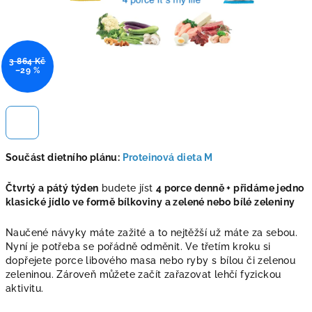
3 864 Kč
–29 %
Součást dietního plánu:
Proteinová dieta M
Čtvrtý a pátý týden
budete jíst
4 porce denně + přidáme jedno
klasické jídlo ve formě bílkoviny a zelené nebo bílé zeleniny
Naučené návyky máte zažité a to nejtěžší už máte za sebou.
Nyní je potřeba se pořádně odměnit. Ve třetím kroku si
dopřejete porce libového masa nebo ryby s bílou či zelenou
zeleninou. Zároveň můžete začít zařazovat lehčí fyzickou
aktivitu.