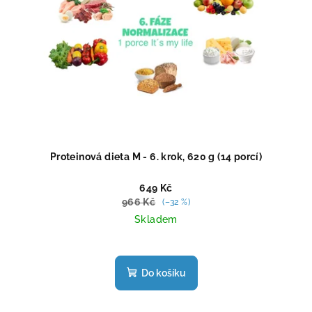
Proteinová dieta M - 6. krok, 620 g (14 porcí)
649 Kč
966 Kč
(–32 %)
Skladem
Průměrné
hodnocení
produktu
Do košíku
je
5,0
z