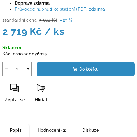
Doprava zdarma
Průvodce hubnutí ke stažení (PDF) zdarma
standardní cena:
3 864 Kč
–29 %
2 719 Kč
/ ks
Měrná
Skladem
cena:
Kód:
2010000076019
−
+
Do košíku
Zeptat se
Hlídat
Popis
Hodnocení (2)
Diskuze