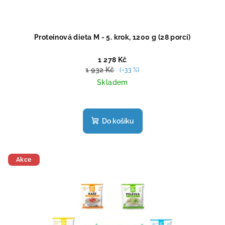
Proteinová dieta M - 5. krok, 1200 g (28 porcí)
1 278 Kč
1 932 Kč
(–33 %)
Skladem
Průměrné
hodnocení
produktu
Do košíku
je
5,0
z
5
Akce
hvězdiček.