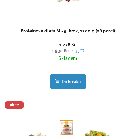
Proteinová dieta M - 5. krok, 1200 g (28 porcí)
1 278 Kč
1 932 Kč
(–33 %)
Skladem
Průměrné
hodnocení
produktu
Do košíku
je
5,0
z
5
Akce
hvězdiček.