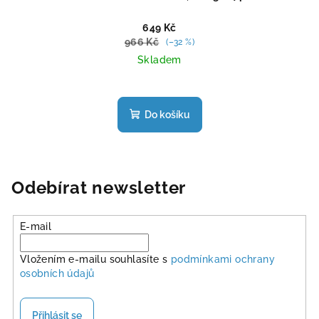
649 Kč
966 Kč
(–32 %)
Skladem
Průměrné
hodnocení
produktu
Do košíku
je
5,0
z
5
hvězdiček.
Odebírat newsletter
E-mail
Vložením e-mailu souhlasíte s
podmínkami ochrany
osobních údajů
Přihlásit se