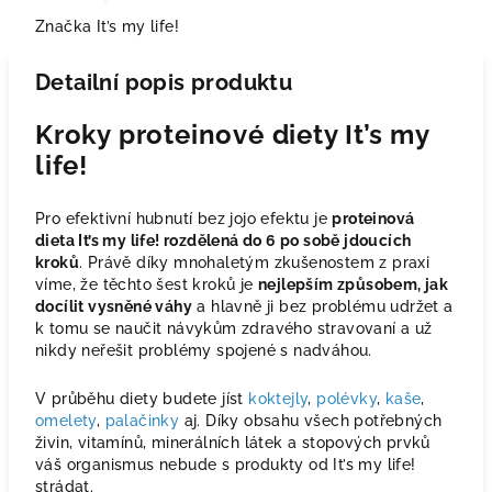
Značka
It’s my life!
Detailní popis produktu
Kroky proteinové diety It’s my
life!
Pro efektivní hubnutí bez jojo efektu je
proteinová
dieta It’s my life! rozdělená do 6 po sobě jdoucích
kroků
. Právě díky mnohaletým zkušenostem z praxi
víme, že těchto šest kroků je
nejlepším způsobem, jak
docílit vysněné váhy
a hlavně ji bez problému udržet a
k tomu se naučit návykům zdravého stravovaní a už
nikdy neřešit problémy spojené s nadváhou.
V průběhu diety budete jíst
koktejly
,
polévky
,
kaše
,
omelety
,
palačinky
aj. Díky obsahu všech potřebných
živin, vitamínů, minerálních látek a stopových prvků
váš organismus nebude s produkty od It’s my life!
strádat.