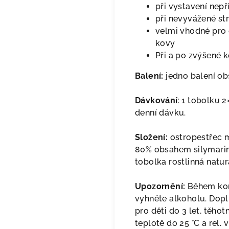
při vystavení nepř
při nevyvážené st
velmi vhodné pro 
kovy
Při a po zvýšené 
Balení:
jedno balení ob
Dávkování
: 1 tobolku 
denní dávku.
Složení:
ostropestřec m
80% obsahem silymarinu
tobolka rostlinná naturá
Upozornění:
Během kon
vyhněte alkoholu. Dopl
pro děti do 3 let, těho
teplotě do 25 °C a rel. 