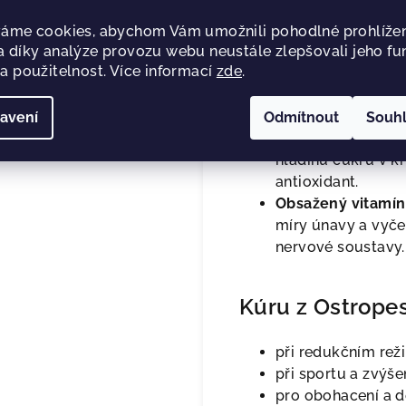
nesnášenlivostí lepku, 
áme cookies, abychom Vám umožnili pohodlné prohlížen
 díky analýze provozu webu neustále zlepšovali jeho fu
Hlavní výhody s
a použitelnost. Více informací
zde
.
Extrakt z Ostrop
avení
Odmítnout
Souh
trávení, normální 
hladinu cukru v k
antioxidant.
Obsažený vitamín
míry únavy a vyče
nervové soustavy.
Kúru z Ostropes
při redukčním rež
při sportu a zvýše
pro obohacení a d