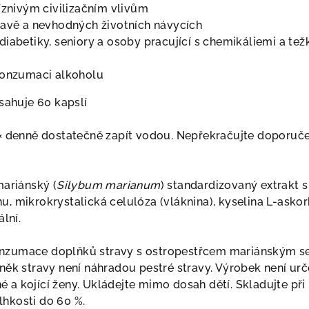
íznivým civilizačním vlivům
ravě a nevhodných životních návycích
diabetiky, seniory a osoby pracující s chemikáliemi a te
konzumaci alkoholu
sahuje 60 kapslí
2× denně dostatečně zapít vodou. Nepřekračujte doporuč
ariánský (
Silybum marianum
) standardizovaný extrakt s
, mikrokrystalická celulóza (vláknina), kyselina L-asko
lní.
zumace doplňků stravy s ostropestřcem mariánským s
něk stravy není náhradou pestré stravy. Výrobek není ur
tné a kojící ženy. Ukládejte mimo dosah dětí.
Skladujte při
vlhkosti do 60 %.