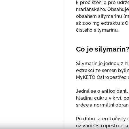
k pročištění a pro udrž
mariánského. Obsahuje
obsahem silymarinu (m
až 200 mg extraktu z O
čistého silymarinu.
Co je silymarin
Silymarin je jednou z h
extrakcí ze semen byli
MyKETO Ostropestřec o
Jedná se o antioxidant,
hladinu cukru v krvi, p
srdce a normální obra
Po dobu jaterní očisty
užívání Ostropestřce s