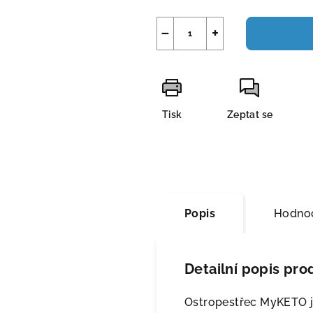
−
+
Tisk
Zeptat se
Popis
Hodnoc
Detailní popis pro
Ostropestřec MyKETO je