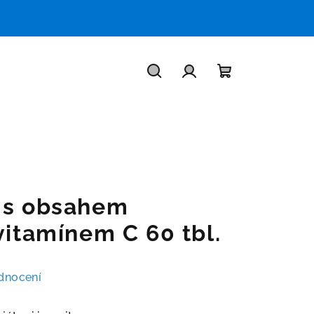
Hledat
Přihlášení
Nákupní
košík
 s obsahem
vitamínem C 60 tbl.
dnocení