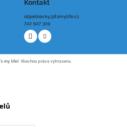
Kontakt
objednavky
@
itsmylife.cz
722 927 319
t's my life!
. Všechna práva vyhrazena.
telů