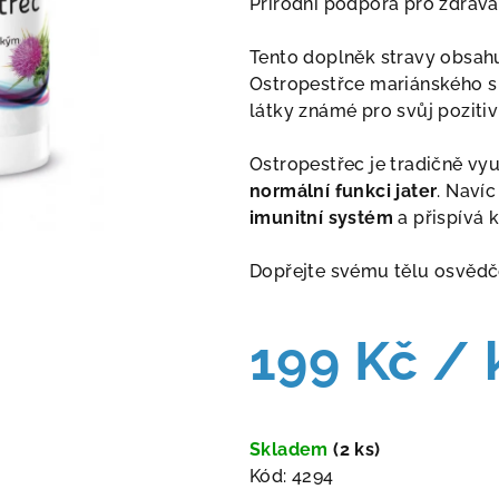
Přírodní podpora pro zdravá 
je
5,0
Tento doplněk stravy obsah
z
Ostropestřce mariánského 
5
látky známé pro svůj pozitivn
hvězdiček.
Ostropestřec je tradičně vy
normální funkci jater
. Naví
imunitní systém
a přispívá 
Dopřejte svému tělu osvědč
199 Kč
/ 
Měrná
cena:
Skladem
(2 ks)
Kód:
4294