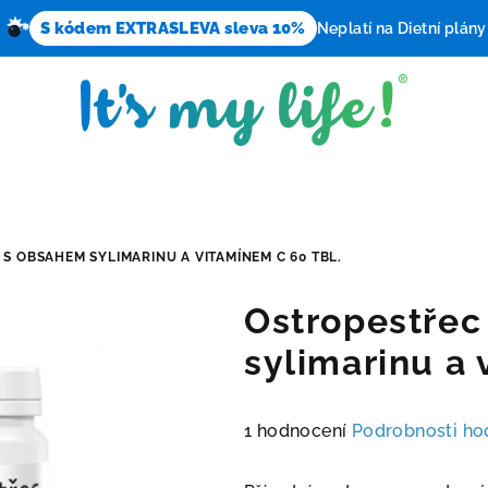
S kódem EXTRASLEVA sleva 10%
Neplatí na Dietní plány
S OBSAHEM SYLIMARINU A VITAMÍNEM C 60 TBL.
Ostropestřec
sylimarinu a 
Průměrné
1 hodnocení
Podrobnosti ho
hodnocení
produktu