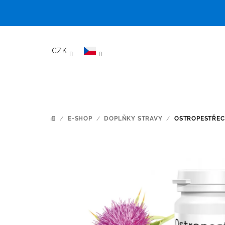
Přejít
na
CZK
obsah
/
E-SHOP
/
DOPLŇKY STRAVY
/
OSTROPESTŘEC 
DOMŮ