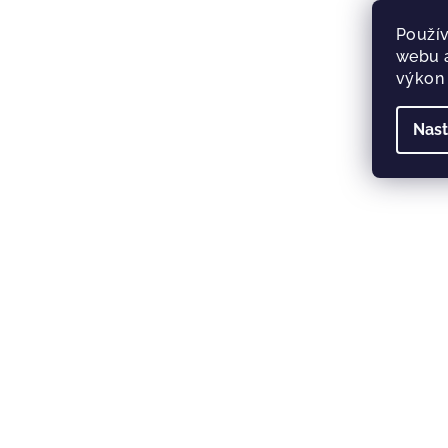
Použív
webu a
výkon 
Nast