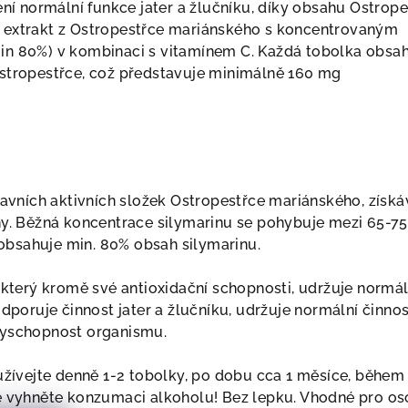
ení normální funkce jater a žlučníku, díky obsahu Ostrop
 extrakt z Ostropestřce mariánského s koncentrovaným
in 80%) v kombinaci s vitamínem C. Každá tobolka obsa
stropestřce, což představuje minimálně 160 mg
?
lavních aktivních složek Ostropestřce mariánského, získá
ny. Běžná koncentrace silymarinu se pohybuje mezi 65-75
bsahuje min. 80% obsah silymarinu.
 který kromě své antioxidační schopnosti, udržuje normál
odporuje činnost jater a žlučníku, udržuje normální činno
nyschopnost organismu.
 užívejte denně 1-2 tobolky, po dobu cca 1 měsíce, během
e vyhněte konzumaci alkoholu! Bez lepku. Vhodné pro os