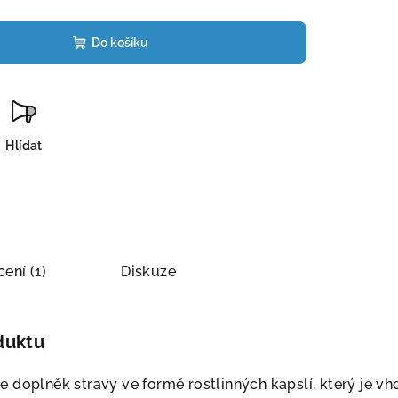
Do košíku
Hlídat
ení (1)
Diskuze
duktu
 doplněk stravy ve formě rostlinných kapslí, který je v