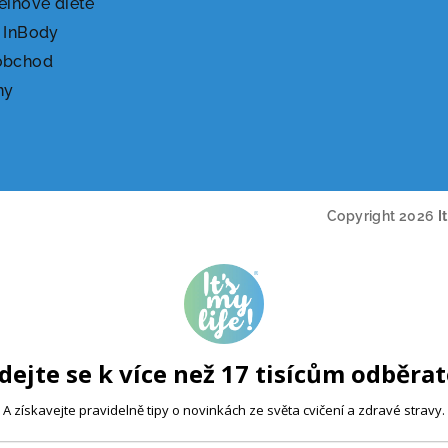
einové dietě
 InBody
obchod
ny
Copyright 2026
I
dejte se k více než 17 tisícům odběra
A získavejte pravidelně tipy o novinkách ze světa cvičení a zdravé stravy.