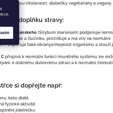
s laktózovou intolerancí, diabetiky vegetariány a vegany.
í
nkce,
ložení doplňku stravy:
estřce mariánského
(Silybum marianum) podporuje normá
lasím
činnost jater a žlučníku, pročišťuje a má vliv na normální
rvi. Podporuje také obranyschopnost organismu a slouží 
 C
přispívá k normální funkci imunitního systému, ke sníž
rpání, k dobrému duševnímu zdraví a k normální činnosti
třce si dopřejte např:
imu, keto dietě
né fyzické aktivitě
oplnění jídelníčku