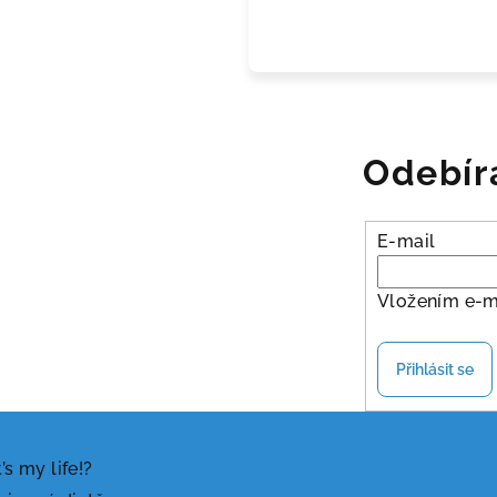
Odebír
E-mail
Vložením e-m
Přihlásit se
t’s my life!?