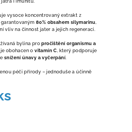
játra i imunitu.
uje vysoce koncentrovaný extrakt z
s garantovaným
80% obsahem silymarinu
,
í vliv na činnost jater a jejich regeneraci.
užívaná bylina pro
pročištění organismu a
c je obohacen o
vitamín C
, který podporuje
ke
snížení únavy a vyčerpání
.
enou péči přírody – jednoduše a účinně
ks