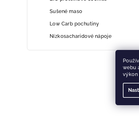
Sušené maso
Low Carb pochutiny
Nízkosacharidové nápoje
Použív
webu a
výkon 
Nast