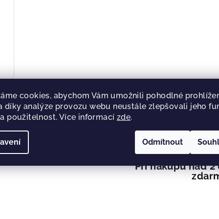
áme cookies, abychom Vám umožnili pohodlné prohlížen
 díky analýze provozu webu neustále zlepšovali jeho fu
a použitelnost. Více informací
zde
.
avení
Odmítnout
Souh
Při nákupu nad 2
zdar