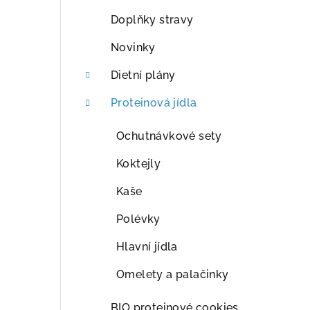
a
Doplňky stravy
n
Novinky
n
Dietní plány
í
Proteinová jídla
p
Ochutnávkové sety
a
Koktejly
n
Kaše
e
Polévky
l
Hlavní jídla
Omelety a palačinky
BIO proteinové cookies