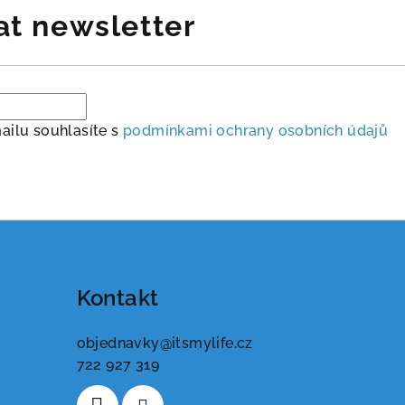
at newsletter
ailu souhlasíte s
podmínkami ochrany osobních údajů
Kontakt
objednavky
@
itsmylife.cz
722 927 319