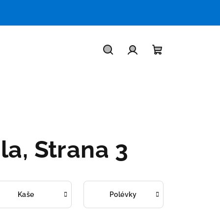
Hledat
Přihlášení
Nákupní
košík
dla
, Strana 3
Kaše
Polévky