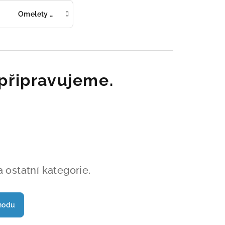
Omelety a palačinky
připravujeme.
 ostatní kategorie.
hodu