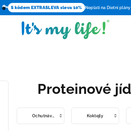
S kódem EXTRASLEVA sleva 10%
Neplatí na Dietní plány
Proteinové jí
Ochutnávkové sety
Koktejly