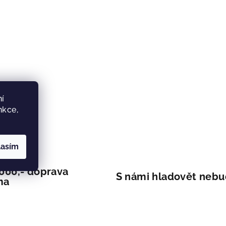
í
nkce,
lasím
 000,- doprava
S námi hladovět neb
ma