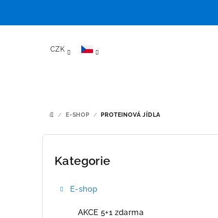
Přejít
na
CZK
obsah
/
E-SHOP
/
PROTEINOVÁ JÍDLA
DOMŮ
P
o
Kategorie
Přeskočit
kategorie
s
E-shop
t
r
AKCE 5+1 zdarma