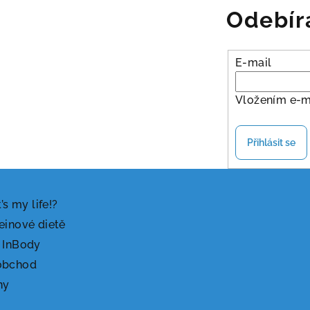
Odebír
E-mail
Vložením e-m
Přihlásit se
t’s my life!?
einové dietě
 InBody
obchod
ny