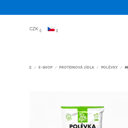
Přejít
na
CZK
obsah
/
E-SHOP
/
PROTEINOVÁ JÍDLA
/
POLÉVKY
/
H
DOMŮ