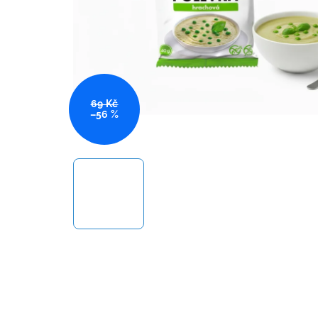
69 Kč
–56 %