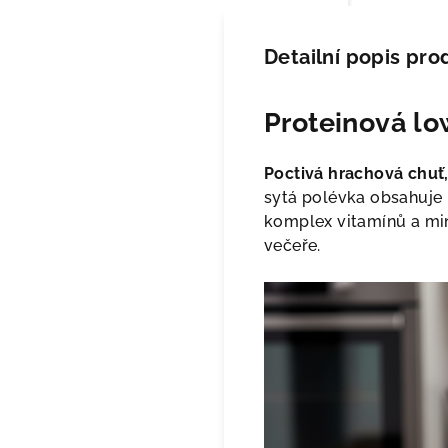
Detailní popis pro
Proteinová lo
Poctivá hrachová chuť, 
sytá polévka obsahuje ne
komplex vitamínů a min
večeře.