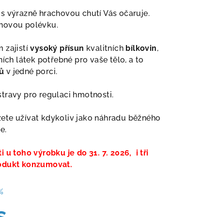
s výrazně hrachovou chutí Vás očaruje.
hovou polévku.
 zajistí
vysoký přísun
kvalitních
bílkovin
,
ních látek potřebné pro vaše tělo, a to
ů
v jedné porci.
travy pro regulaci hmotnosti.
ete užívat kdykoliv jako náhradu běžného
e.
 u toho výrobku je do 31. 7. 2026, i tři
rodukt konzumovat.
%
s