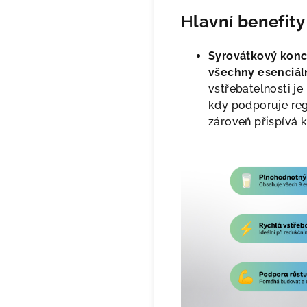
H
lavní benefity
Syrovátkový konc
všechny esenciáln
vstřebatelnosti je
kdy podporuje reg
zároveň přispívá k