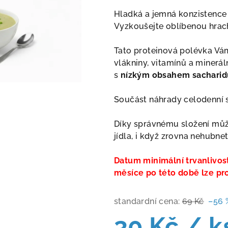
produktu
Hladká a jemná konzistence 
je
Vyzkoušejte oblíbenou hrac
4,5
z
Tato proteinová polévka Vám
5
vlákniny, vitamínů a minerál
hvězdiček.
s
nízkým obsahem sacharid
Součást náhrady celodenní s
Díky správnému složení můž
jídla, i když zrovna nehubnet
Datum minimální trvanlivosti
měsíce po této době lze p
standardní cena:
69 Kč
–56 
30 Kč
/ k