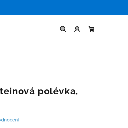
Hledat
Přihlášení
Nákupní
košík
teinová polévka,
)
odnocení