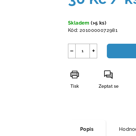
Měrná
cena:
Skladem
(>5 ks)
Kód:
2010000072981
−
+
Tisk
Zeptat se
Popis
Hodnoc