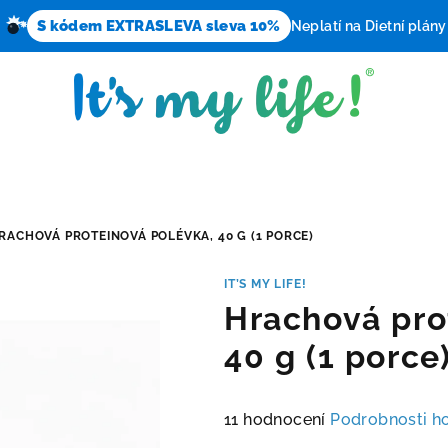
S kódem EXTRASLEVA sleva 10%
Neplatí na Dietní plány
RACHOVÁ PROTEINOVÁ POLÉVKA, 40 G (1 PORCE)
IT’S MY LIFE!
Hrachová pro
40 g (1 porce
Průměrné
11 hodnocení
Podrobnosti h
hodnocení