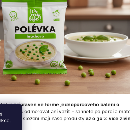
 life! je připraven ve formě jednoporcového balení o
usíte nic odměřovat ani vážit – sáhnete po porci a mát
í
 bohatému složení mají naše produkty
až o 30 % více živi
nkce,