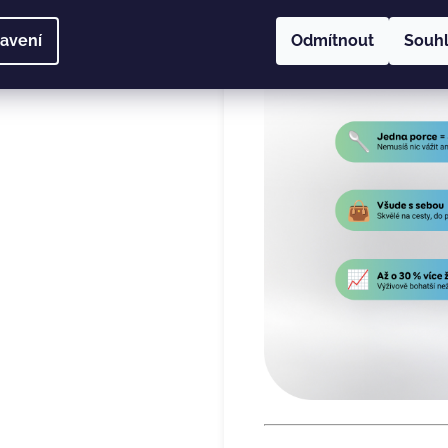
avení
Odmítnout
Souh