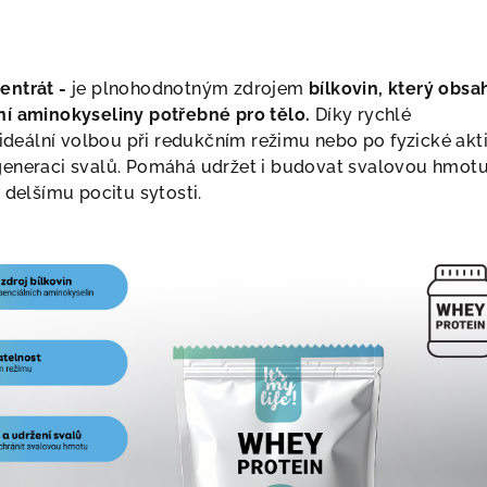
entrát -
je plnohodnotným zdrojem
bílkovin, který obsa
í aminokyseliny potřebné pro tělo.
Díky rychlé
 ideální volbou při redukčním režimu nebo po fyzické akti
eneraci svalů. Pomáhá udržet i budovat svalovou hmotu
 delšímu pocitu sytosti.