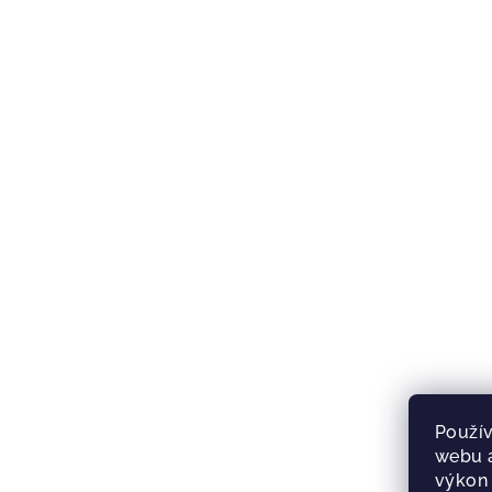
Použív
webu a
výkon 