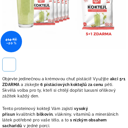
414 Kč
–20 %
Objevte jedinečnou a krémovou chuť pistácií! Využijte
akci 5+1
ZDARMA
a získejte
6 pistáciových koktejlů za cenu
pěti.
Skvělá volba pro ty, kteří si chtějí dopřát luxusní oříškový
zážitek každý den.
Tento proteinový koktejl Vám zajistí
vysoký
přísun
kvalitních
bílkovin
, vlákniny, vitamínů a minerálních
látek potřebné pro vaše tělo, a to
s nízkým obsahem
sacharidů
v jedné porci.