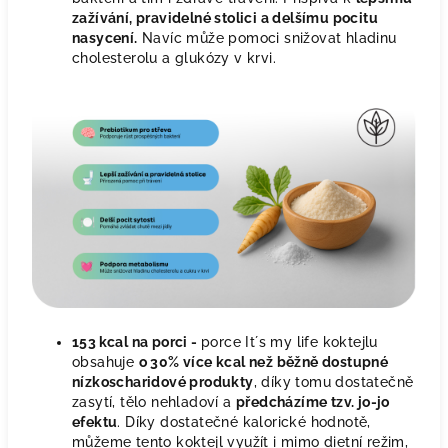
zažívání, pravidelné stolici a delšímu pocitu
nasycení.
Navíc může pomoci snižovat hladinu
cholesterolu a glukózy v krvi.
153 kcal na porci -
porce It´s my life koktejlu
obsahuje
o 30% více kcal než běžně dostupné
nízkoscharidové produkty
, díky tomu dostatečně
zasytí, tělo nehladoví a
předcházíme tzv. jo-jo
efektu
. Díky dostatečné kalorické hodnotě,
můžeme tento koktejl využít i mimo dietní režim,