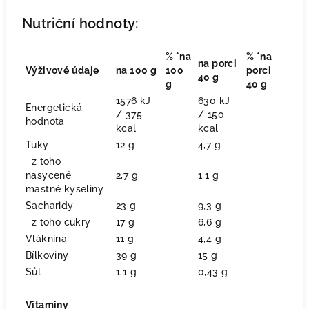
Nutriční hodnoty:
% *na
% *na
na porci
Výživové údaje
na 100 g
100
porci
40 g
g
40 g
1576 kJ
630 kJ
Energetická
/ 375
/ 150
hodnota
kcal
kcal
Tuky
12 g
4,7 g
z toho
nasycené
2,7 g
1,1 g
mastné kyseliny
Sacharidy
23 g
9,3 g
z toho cukry
17 g
6,6 g
Vláknina
11 g
4,4 g
Bílkoviny
39 g
15 g
Sůl
1,1 g
0,43 g
Vitaminy