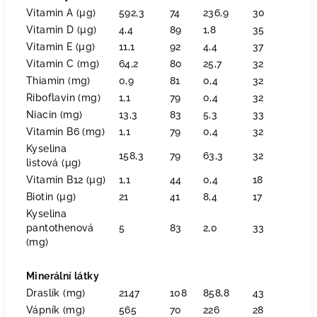
Vitamin A (µg)
592,3
74
236,9
30
Vitamin D (µg)
4,4
89
1,8
35
Vitamin E (µg)
11,1
92
4,4
37
Vitamin C (mg)
64,2
80
25,7
32
Thiamin (mg)
0,9
81
0,4
32
Riboflavin (mg)
1,1
79
0,4
32
Niacin (mg)
13,3
83
5,3
33
Vitamin B6 (mg)
1,1
79
0,4
32
Kyselina
158,3
79
63,3
32
listová (µg)
Vitamin B12 (µg)
1,1
44
0,4
18
Biotin (µg)
21
41
8,4
17
Kyselina
pantothenová
5
83
2,0
33
(mg)
Minerální látky
Draslík (mg)
2147
108
858,8
43
Vápník (mg)
565
70
226
28