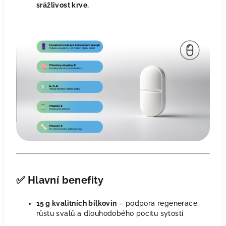
srážlivost krve.
✅
Hlavní benefity
15 g kvalitních bílkovin
– podpora regenerace,
růstu svalů a dlouhodobého pocitu sytosti