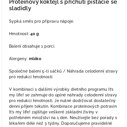
Proteinový koktejl s příchutí pistácie se
sladidly
Sypká směs pro přípravu nápoje.
Hmotnost:
40 g
Balení obsahuje 1 porci.
Alergeny:
mléko
Společné balení 5-ti sáčků / Náhrada celodenní stravy
pro redukci hmotnosti:
V kombinaci s dalšími výrobky dietního programu It’s
my life! se zahrnuje do úplné náhrady celodenní stravy
pro redukci hmotnosti. Je nutné dodržovat dostatečný
denní příjem tekutin. Kombinace proteinových potravin
It’s my life! zajišťuje veškeré základní živiny v
potřebném množství na 1 den. Neužívejte bez porady s
lékařem déle než 3 týdny. Doporučujeme pravidelné