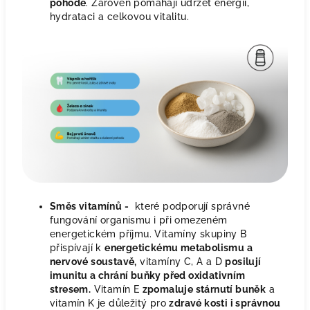
pohodě
. Zároveň pomáhají udržet energii,
hydrataci a celkovou vitalitu.
Směs vitamínů -
které podporují správné
fungování organismu i při omezeném
energetickém příjmu. Vitamíny skupiny B
přispívají k
energetickému metabolismu a
nervové soustavě,
vitamíny C, A a D
posilují
imunitu a chrání buňky před oxidativním
stresem.
Vitamín E
zpomaluje stárnutí buněk
a
vitamín K je důležitý pro
zdravé kosti i správnou