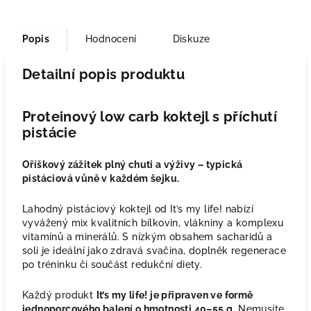
Popis
Hodnocení
Diskuze
Detailní popis produktu
Proteinový low carb koktejl s příchutí
pistácie
Oříškový zážitek plný chuti a výživy – typická
pistáciová vůně v každém šejku.
Lahodný pistáciový koktejl od It’s my life! nabízí
vyvážený mix kvalitních bílkovin, vlákniny a komplexu
vitamínů a minerálů. S nízkým obsahem sacharidů a
soli je ideální jako zdravá svačina, doplněk regenerace
po tréninku či součást redukční diety.
Každý produkt
It’s my life! je připraven ve formě
jednoporcového balení o hmotnosti 40–55 g.
Nemusíte