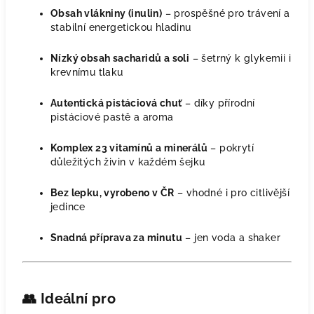
Obsah vlákniny (inulin)
– prospěšné pro trávení a
stabilní energetickou hladinu
Nízký obsah sacharidů a soli
– šetrný k glykemii i
krevnímu tlaku
Autentická pistáciová chuť
– díky přírodní
pistáciové pastě a aroma
Komplex 23 vitamínů a minerálů
– pokrytí
důležitých živin v každém šejku
Bez lepku, vyrobeno v ČR
– vhodné i pro citlivější
jedince
Snadná příprava za minutu
– jen voda a shaker
👥
Ideální pro