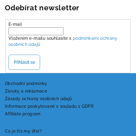
Odebírat newsletter
E-mail
Vložením e-mailu souhlasíte s
podmínkami ochrany
osobních údajů
Přihlásit se
Z
á
Obchodní podmínky
Záruky a reklamace
p
Zásady ochrany osobních údajů
a
Informace poskytované v souladu s GDPR
t
Affiliate program
í
Co je It’s my life!?