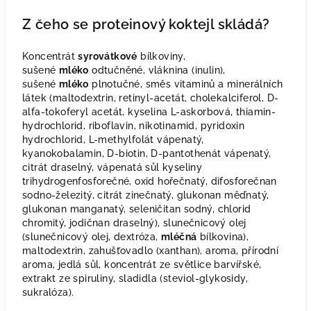
Z čeho se proteinový koktejl skládá?
Koncentrát
syrovátkové
bílkoviny,
sušené
mléko
odtučněné, vláknina (inulin),
sušené
mléko
plnotučné, směs vitaminů a minerálních
látek (maltodextrin, retinyl-acetát, cholekalciferol, D-
alfa-tokoferyl acetát, kyselina L-askorbová, thiamin-
hydrochlorid, riboflavin, nikotinamid, pyridoxin
hydrochlorid, L-methylfolát vápenatý,
kyanokobalamin, D-biotin, D-pantothenát vápenatý,
citrát draselný, vápenatá sůl kyseliny
trihydrogenfosforečné, oxid hořečnatý, difosforečnan
sodno-železitý, citrát zinečnatý, glukonan měďnatý,
glukonan manganatý, seleničitan sodný, chlorid
chromitý, jodičnan draselný), slunečnicový olej
(slunečnicový olej, dextróza,
mléčná
bílkovina),
maltodextrin, zahušťovadlo (xanthan), aroma, přírodní
aroma, jedlá sůl, koncentrát ze světlice barvířské,
extrakt ze spiruliny, sladidla (steviol-glykosidy,
sukralóza).