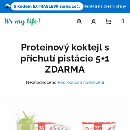
S kódem EXTRASLEVA sleva 10%
Neplatí na Dietní plány
Přejít
na
obsah
Nákupn
Hledat
Přihlášení
Proteinový koktejl s
košík
příchutí pistácie 5+1
ZDARMA
Průměrné
Neohodnoceno
Podrobnosti hodnocení
hodnocení
produktu
je
0,0
z
5
hvězdiček.