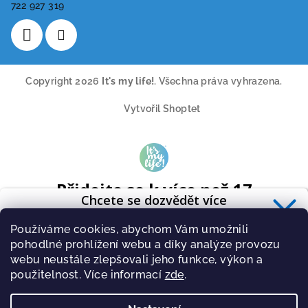
722 927 319
Copyright 2026
It's my life!
. Všechna práva vyhrazena.
Vytvořil Shoptet
Přidejte se k více než 17
Chcete se dozvědět více
tisícům odběratelů
o zdravé výživě?
A získavejte pravidelně tipy o novinkách ze světa cvičení a
Používáme cookies, abychom Vám umožnili
Přihlaste se k odběru
newsletteru
.
zdravé stravy.
pohodlné prohlížení webu a díky analýze provozu
webu neustále zlepšovali jeho funkce, výkon a
použitelnost. Více informací
zde
.