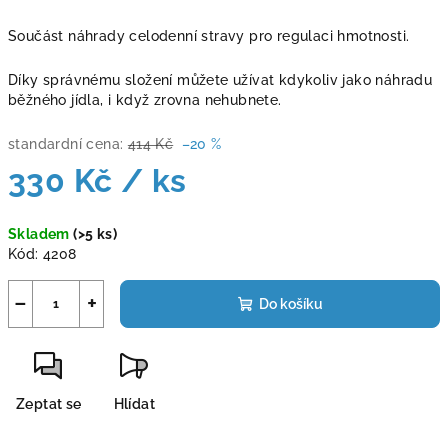
Součást náhrady celodenní stravy pro regulaci hmotnosti.
Díky správnému složení můžete užívat kdykoliv jako náhradu
běžného jídla, i když zrovna nehubnete.
standardní cena:
414 Kč
–20 %
330 Kč
/ ks
Měrná
Skladem
(>5 ks)
cena:
Kód:
4208
−
+
Do košíku
Zeptat se
Hlídat