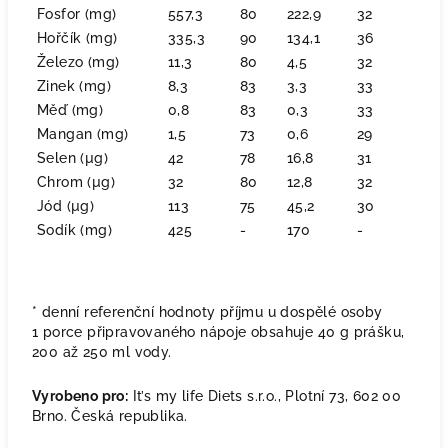
Fosfor (mg)
557,3
80
222,9
32
Hořčík (mg)
335,3
90
134,1
36
Železo (mg)
11,3
80
4,5
32
Zinek (mg)
8,3
83
3,3
33
Měď (mg)
0,8
83
0,3
33
Mangan (mg)
1,5
73
0,6
29
Selen (µg)
42
78
16,8
31
Chrom (µg)
32
80
12,8
32
Jód (µg)
113
75
45,2
30
Sodík (mg)
425
-
170
-
* denní referenční hodnoty příjmu u dospělé osoby
1 porce připravovaného nápoje obsahuje 40 g prášku,
200 až 250 ml vody.
Vyrobeno pro:
It’s my life Diets s.r.o., Plotní 73, 602 00
Brno. Česká republika.