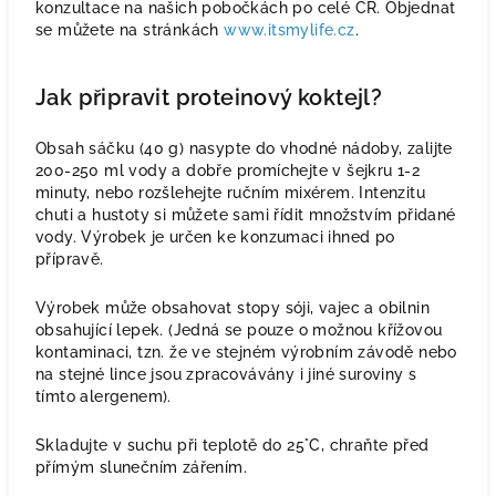
konzultace na našich pobočkách po celé ČR. Objednat
se můžete na stránkách
www.itsmylife.cz
.
Jak připravit proteinový koktejl?
Obsah sáčku (40 g) nasypte do vhodné nádoby, zalijte
200-250 ml vody a dobře promíchejte v šejkru 1-2
minuty, nebo rozšlehejte ručním mixérem. Intenzitu
chuti a hustoty si můžete sami řídit množstvím přidané
vody. Výrobek je určen ke konzumaci ihned po
přípravě.
Výrobek může obsahovat stopy sóji, vajec a obilnin
obsahující lepek. (Jedná se pouze o možnou křížovou
kontaminaci, tzn. že ve stejném výrobním závodě nebo
na stejné lince jsou zpracovávány i jiné suroviny s
tímto alergenem).
Skladujte v suchu při teplotě do 25°C, chraňte před
přímým slunečním zářením.