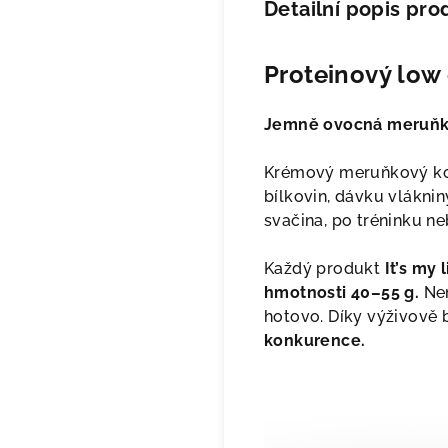
Detailní popis pro
Proteinový low 
Jemně ovocná meruňka,
Krémový meruňkový kokt
bílkovin, dávku vlákniny
svačina, po tréninku ne
Každý produkt
It’s my
hmotnosti 40–55 g.
Nem
hotovo. Díky výživově
konkurence.