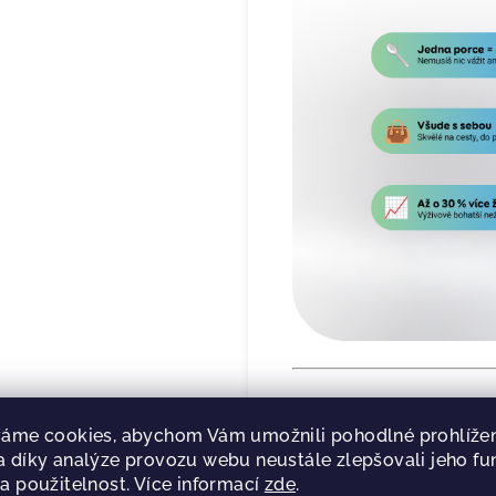
H
lavní benefity
áme cookies, abychom Vám umožnili pohodlné prohlížen
 díky analýze provozu webu neustále zlepšovali jeho fu
Syrovátkový konc
a použitelnost. Více informací
zde
.