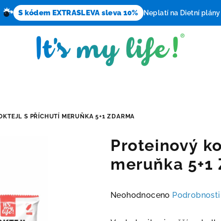
S kódem EXTRASLEVA sleva 10%
Neplatí na Dietní plány
OKTEJL S PŘÍCHUTÍ MERUŇKA 5+1 ZDARMA
Proteinový ko
meruňka 5+1
Průměrné
Neohodnoceno
Podrobnosti
hodnocení
produktu