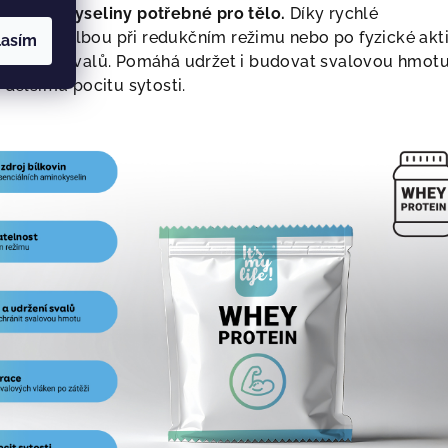
í aminokyseliny potřebné pro tělo.
Díky rychlé
 ideální volbou při redukčním režimu nebo po fyzické akti
lasím
eneraci svalů. Pomáhá udržet i budovat svalovou hmotu
 delšímu pocitu sytosti.