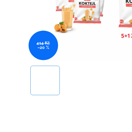
414 Kč
–20 %