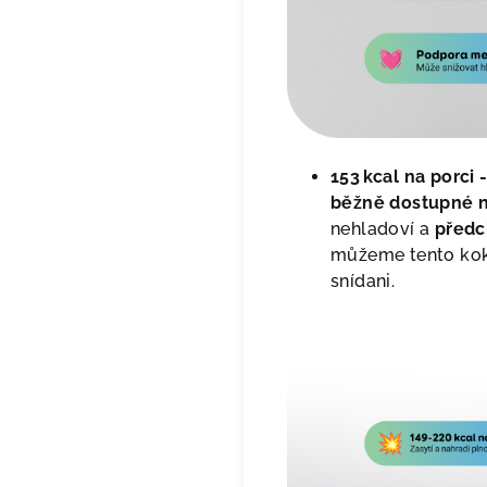
153 kcal na porci 
běžně dostupné n
nehladoví a
předc
můžeme tento kokt
snídani.