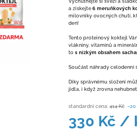
Vychutnejte si svěží a slad
je
a získejte
6 meruňkových ko
0,0
milovníky ovocných chutí, k
z
den!
5
hvězdiček.
Tento proteinový koktejl Vám
vlákniny, vitamínů a minerál
to
s nízkým obsahem sacha
Součást náhrady celodenní s
Díky správnému složení můž
jídla, i když zrovna nehubnet
standardní cena:
414 Kč
–20
330 Kč
/ 
Měrná