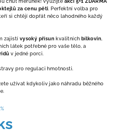
kou chuť meruněk! Využijte
akci 5+1 ZDARMA
ktejlů za cenu pěti
. Perfektní volba pro
teří si chtějí dopřát něco lahodného každý
 zajistí
vysoký přísun
kvalitních
bílkovin
,
ních látek potřebné pro vaše tělo, a
ridů
v jedné porci.
travy pro regulaci hmotnosti.
ete užívat kdykoliv jako náhradu běžného
e.
 %
ks