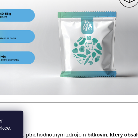
í
nkce,
entrát -
je plnohodnotným zdrojem
bílkovin, který obsa