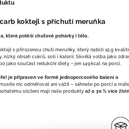
duktu
carb koktejl s příchutí meruňka
 která potěší chuťové pohárky i tělo.
ejl s přirozenou chutí meruňky, který nabízí 15 g kvalit
, nízký obsah cukrů, soli i kalorií. Skvělá volba jako zdra
bo jako součást redukční diety – jen 149 kcal na porci.
 life! je připraven ve formě jednoporcového balení o
usíte nic odměřovat ani vážit – sáhnete po porci a mát
 bohatému složení mají naše produkty
až o 30 % více živi