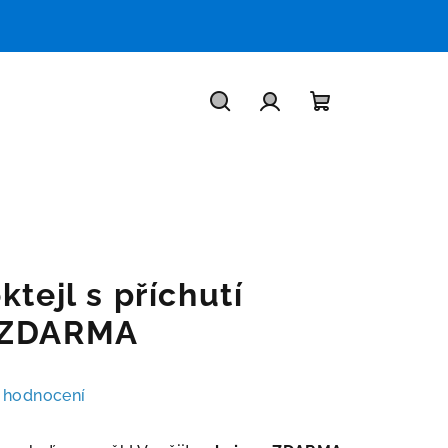
Hledat
Přihlášení
Nákupní
košík
ktejl s příchutí
 ZDARMA
 hodnocení