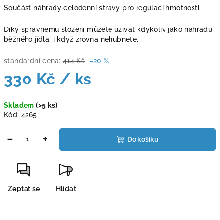
Součást náhrady celodenní stravy pro regulaci hmotnosti.
Díky správnému složení můžete užívat kdykoliv jako náhradu
běžného jídla, i když zrovna nehubnete.
standardní cena:
414 Kč
–20 %
330 Kč
/ ks
Měrná
Skladem
(>5 ks)
cena:
Kód:
4265
−
+
Do košíku
Zeptat se
Hlídat