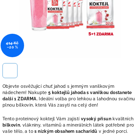
414 Kč
–20 %
Objevte osvěžující chuť jahod s jemným vanilkovým
nádechem! Nakupte
5 koktejlů jahoda s vanilkou dostanete
další 1 ZDARMA.
Ideální volba pro lehkou a lahodnou svačinu
plnou bílkovin, která Vás zasytí na celý den!
Tento proteinový koktejl Vám zajistí
vysoký přísun
kvalitních
bílkovin
, vlákniny, vitamínů a minerálních látek potřebné pro
vaše tělo, a to
s nízkým obsahem sacharidů
v jedné porci.