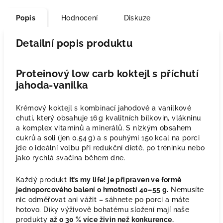
Popis
Hodnocení
Diskuze
Detailní popis produktu
Proteinový low carb koktejl s příchutí
jahoda-vanilka
Krémový koktejl s kombinací jahodové a vanilkové
chuti, který obsahuje 16 g kvalitních bílkovin, vlákninu
a komplex vitamínů a minerálů. S nízkým obsahem
cukrů a soli (jen 0,54 g) a s pouhými 150 kcal na porci
jde o ideální volbu při redukční dietě, po tréninku nebo
jako rychlá svačina během dne.
Každý produkt
It’s my life! je připraven ve formě
jednoporcového balení o hmotnosti 40–55 g.
Nemusíte
nic odměřovat ani vážit – sáhnete po porci a máte
hotovo. Díky výživově bohatému složení mají naše
produkty
až o 30 % více živin než konkurence.