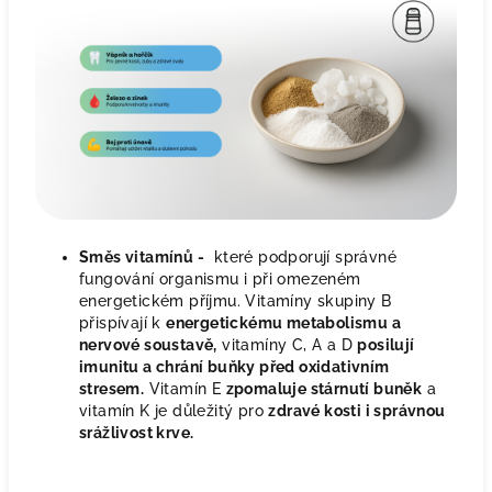
Směs vitamínů -
které podporují správné
fungování organismu i při omezeném
energetickém příjmu. Vitamíny skupiny B
přispívají k
energetickému metabolismu a
nervové soustavě,
vitamíny C, A a D
posilují
imunitu a chrání buňky před oxidativním
stresem.
Vitamín E
zpomaluje stárnutí buněk
a
vitamín K je důležitý pro
zdravé kosti i správnou
srážlivost krve.