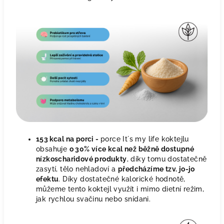
153 kcal na porci -
porce It´s my life koktejlu
obsahuje
o 30% více kcal než běžně dostupné
nízkoscharidové produkty
, díky tomu dostatečně
zasytí, tělo nehladoví a
předcházíme tzv. jo-jo
efektu
. Díky dostatečné kalorické hodnotě,
můžeme tento koktejl využít i mimo dietní režim,
jak rychlou svačinu nebo snídani.