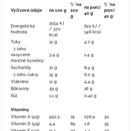
% *na
% *na
na porci
Výživové údaje
na 100 g
100
porci
40 g
g
40 g
1554 kJ
Energetická
622 kJ /
/ 370
hodnota
148 kcal
kcal
Tuky
12 g
4,7 g
z toho
nasycené
3,4 g
1,4 g
mastné kyseliny
Sacharidy
21 g
8,4 g
z toho cukry
15 g
6,0 g
Vláknina
11 g
4,4 g
Bílkoviny
39 g
16 g
Sůl
1,1 g
0,42 g
Vitaminy
Vitamin A (µg)
592,3
74
236,9
30
Vitamin D (µg)
4,4
89
1,8
35
Vitamin E (µg)
11,1
92
4,4
37