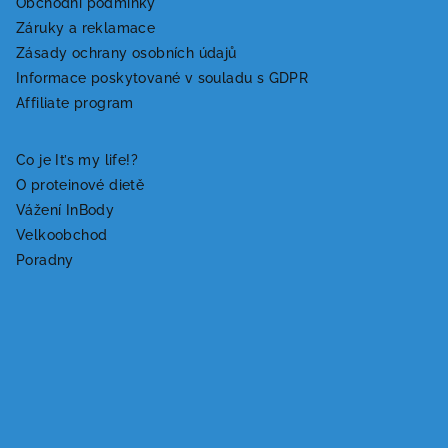
á
Obchodní podmínky
Záruky a reklamace
p
Zásady ochrany osobních údajů
a
Informace poskytované v souladu s GDPR
t
Affiliate program
í
Co je It’s my life!?
O proteinové dietě
Vážení InBody
Velkoobchod
Poradny