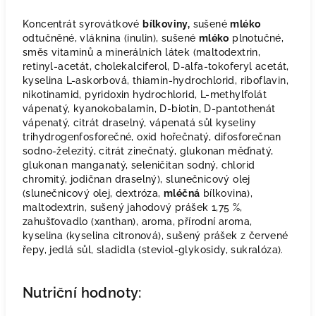
Koncentrát syrovátkové
bílkoviny,
sušené
mléko
odtučněné, vláknina (inulin), sušené
mléko
plnotučné,
směs vitaminů a minerálních látek (maltodextrin,
retinyl-acetát, cholekalciferol, D-alfa-tokoferyl acetát,
kyselina L-askorbová, thiamin-hydrochlorid, riboflavin,
nikotinamid, pyridoxin hydrochlorid, L-methylfolát
vápenatý, kyanokobalamin, D-biotin, D-pantothenát
vápenatý, citrát draselný, vápenatá sůl kyseliny
trihydrogenfosforečné, oxid hořečnatý, difosforečnan
sodno-železitý, citrát zinečnatý, glukonan měďnatý,
glukonan manganatý, seleničitan sodný, chlorid
chromitý, jodičnan draselný), slunečnicový olej
(slunečnicový olej, dextróza,
mléčná
bílkovina),
maltodextrin, sušený jahodový prášek 1,75 %,
zahušťovadlo (xanthan), aroma, přírodní aroma,
kyselina (kyselina citronová), sušený prášek z červené
řepy, jedlá sůl, sladidla (steviol-glykosidy, sukralóza).
Nutriční hodnoty: