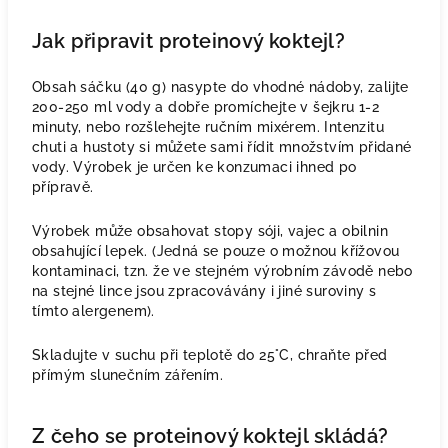
Jak připravit proteinový koktejl?
Obsah sáčku (40 g) nasypte do vhodné nádoby, zalijte
200-250 ml vody a dobře promíchejte v šejkru 1-2
minuty, nebo rozšlehejte ručním mixérem. Intenzitu
chuti a hustoty si můžete sami řídit množstvím přidané
vody. Výrobek je určen ke konzumaci ihned po
přípravě.
Výrobek může obsahovat stopy sóji, vajec a obilnin
obsahující lepek. (Jedná se pouze o možnou křížovou
kontaminaci, tzn. že ve stejném výrobním závodě nebo
na stejné lince jsou zpracovávány i jiné suroviny s
tímto alergenem).
Skladujte v suchu při teplotě do 25°C, chraňte před
přímým slunečním zářením.
Z čeho se proteinový koktejl skládá?