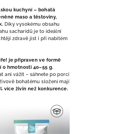
alskou kuchyní – bohatá
eněné maso a těstoviny,
k.
Díky vysokému obsahu
hu sacharidů je to ideální
htějí zdravě jíst i při nabitém
life! je připraven ve formě
 o hmotnosti 40–55 g.
 ani vážit – sáhnete po porci
živově bohatému složení mají
% více živin než konkurence.