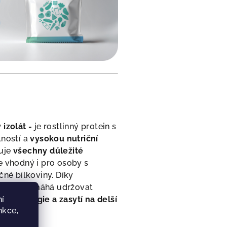
izolát -
je rostlinný protein s
lností a
vysokou nutriční
tuje
všechny důležité
e vhodný i pro osoby s
čné bílkoviny. Díky
ávání pomáhá udržovat
nu energie a zasytí na delší
í
nkce,