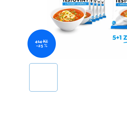
414 Kč
–25 %