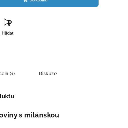
Do košíku
Hlídat
ení (1)
Diskuze
duktu
oviny s milánskou