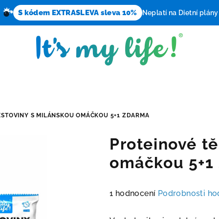
S kódem EXTRASLEVA sleva 10%
Neplatí na Dietní plány
ĚSTOVINY S MILÁNSKOU OMÁČKOU 5+1 ZDARMA
Proteinové tě
omáčkou 5+
Průměrné
1 hodnocení
Podrobnosti ho
hodnocení
produktu