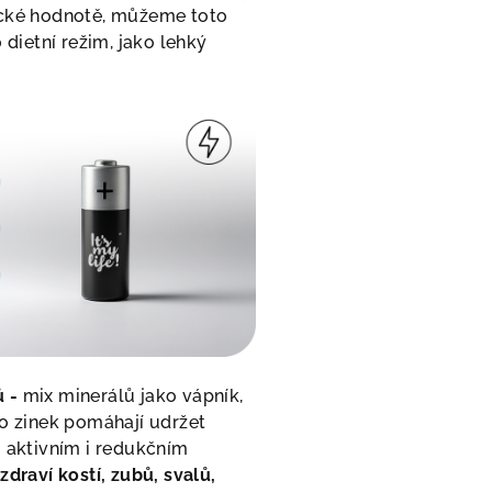
ické hodnotě, můžeme toto
 dietní režim, jako lehký
.
 -
mix minerálů jako vápník,
bo zinek pomáhají udržet
i aktivním i redukčním
í
zdraví kostí, zubů, svalů,