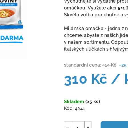
Vychutnejte si vydatné prot
je
omáčkou! Využijte akci
5+1
5,0
Skvělá volba pro chutné a vy
z
5
Milánská omáčka - jedna z n
hvězdiček.
chceme, abyste z našich jíd
v našem sortimentu. Odpoutej
italských uličkách s hřejiv
standardní cena:
414 Kč
–25
310 Kč
/ 
Měrná
cena:
Skladem
(>5 ks)
Kód:
4241
−
+