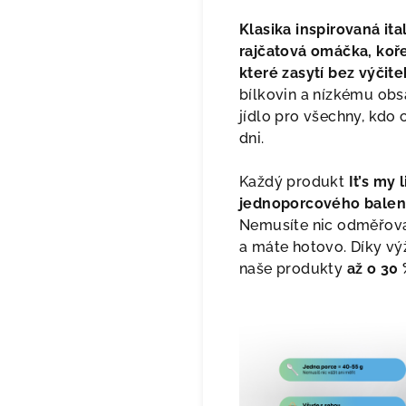
Klasika inspirovaná it
rajčatová omáčka, koř
které zasytí bez výčite
bílkovin a nízkému obsa
jídlo pro všechny, kdo c
dni.
Každý produkt
It’s my 
jednoporcového balení
Nemusíte nic odměřovat
a máte hotovo. Díky vý
naše produkty
až o 30 