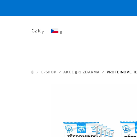
Přejít
na
CZK
obsah
/
E-SHOP
/
AKCE 5+1 ZDARMA
/
PROTEINOVÉ T
DOMŮ