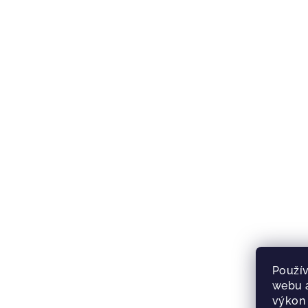
Použív
webu a
výkon 