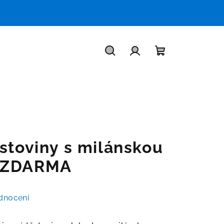
Hledat
Přihlášení
Nákupní
košík
stoviny s milánskou
1 ZDARMA
dnocení