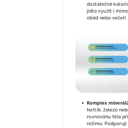
dostatečné kalor
jídlo využít i mimo
oběd nebo večeři
Komplex minerálů
hořčík, železo ne
rovnováhu těla př
režimu. Podporuj