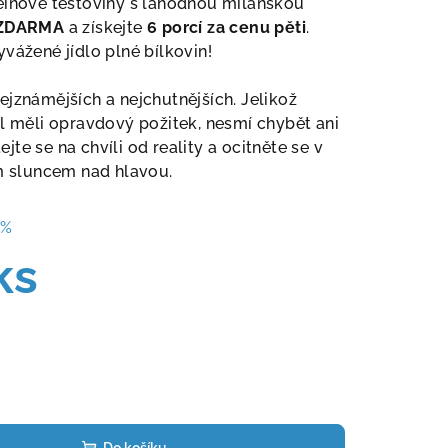
einové těstoviny s lahodnou milánskou
 ZDARMA
a získejte
6 porcí za cenu pěti
.
vážené jídlo plné bílkovin!
ejznámějších a nejchutnějších. Jelikož
el měli opravdový požitek, nesmí chybět ani
te se na chvíli od reality a ocitněte se v
ým sluncem nad hlavou.
 %
ks