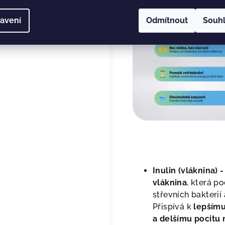
avení
Odmítnout
Souh
Inulin (vláknina) -
vláknina
, která p
střevních bakterií 
Přispívá k
lepšímu
a delšímu pocitu 