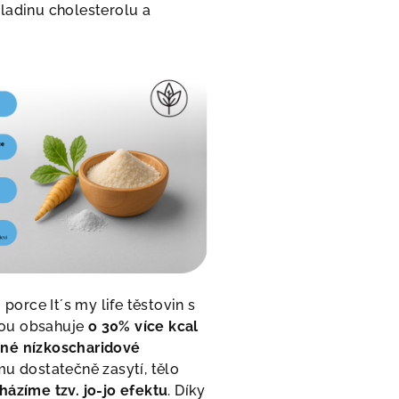
ladinu cholesterolu a
-
porce It´s my life těstovin s
ou obsahuje
o 30% více kcal
né nízkoscharidové
mu dostatečně zasytí, tělo
házíme tzv. jo-jo efektu
. Díky