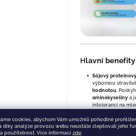
H
lavní benefity
Sójový proteinový 
výbornou stravite
hodnotou
. Posky
aminokyseliny
a j
intolerancí na mlé
pomalému vstřeb
rovnoměrnou hladi
áme cookies, abychom Vám umožnili pohodlné prohlížen
 díky analýze provozu webu neustále zlepšovali jeho fu
dobu.
a použitelnost. Více informací
zde
.