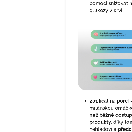
pomoci snižovat h
glukózy v krvi.
201 kcal na porci 
milánskou omáčk
než běžně dostup
produkty
, díky to
nehladoví a
předc