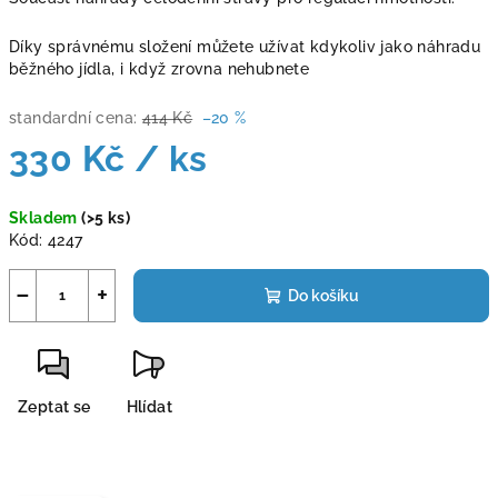
Díky správnému složení můžete užívat kdykoliv jako náhradu
běžného jídla, i když zrovna nehubnete
standardní cena:
414 Kč
–20 %
330 Kč
/ ks
Měrná
Skladem
(>5 ks)
cena:
Kód:
4247
−
+
Do košíku
Zeptat se
Hlídat