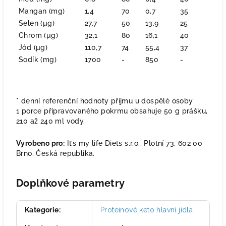
Mangan (mg)
1,4
70
0,7
35
Selen (µg)
27,7
50
13,9
25
Chrom (µg)
32,1
80
16,1
40
Jód (µg)
110,7
74
55,4
37
Sodík (mg)
1700
-
850
-
* denní referenční hodnoty příjmu u dospělé osoby
1 porce připravovaného pokrmu obsahuje 50 g prášku,
210 až 240 ml vody.
Vyrobeno pro:
It’s my life Diets s.r.o., Plotní 73, 602 00
Brno. Česká republika.
Doplňkové parametry
Kategorie
:
Proteinové keto hlavní jídla