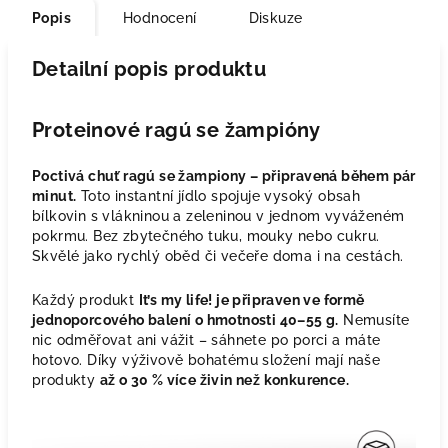
Popis
Hodnocení
Diskuze
Detailní popis produktu
Proteinové ragú se žampióny
Poctivá chuť ragú se žampiony – připravená během pár
minut.
Toto instantní jídlo spojuje vysoký obsah
bílkovin s vlákninou a zeleninou v jednom vyváženém
pokrmu. Bez zbytečného tuku, mouky nebo cukru.
Skvělé jako rychlý oběd či večeře doma i na cestách.
Každý produkt
It’s my life! je připraven ve formě
jednoporcového balení o hmotnosti 40–55 g.
Nemusíte
nic odměřovat ani vážit – sáhnete po porci a máte
hotovo. Díky výživově bohatému složení mají naše
produkty
až o 30 % více živin než konkurence.