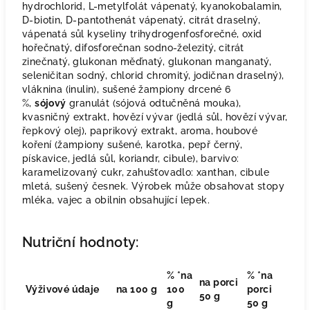
hydrochlorid, L-metylfolát vápenatý, kyanokobalamin,
D-biotin, D-pantothenát vápenatý, citrát draselný,
vápenatá sůl kyseliny trihydrogenfosforečné, oxid
hořečnatý, difosforečnan sodno-železitý, citrát
zinečnatý, glukonan měďnatý, glukonan manganatý,
seleničitan sodný, chlorid chromitý, jodičnan draselný),
vláknina (inulin), sušené žampiony drcené 6
%,
sójový
granulát (sójová odtučněná mouka),
kvasničný extrakt, hovězí vývar (jedlá sůl, hovězí vývar,
řepkový olej), paprikový extrakt, aroma, houbové
koření (žampiony sušené, karotka, pepř černý,
pískavice, jedlá sůl, koriandr, cibule), barvivo:
karamelizovaný cukr, zahušťovadlo: xanthan, cibule
mletá, sušený česnek. Výrobek může obsahovat stopy
mléka, vajec a obilnin obsahující lepek.
Nutriční hodnoty:
% *na
% *na
na porci
Výživové údaje
na 100 g
100
porci
50 g
g
50 g