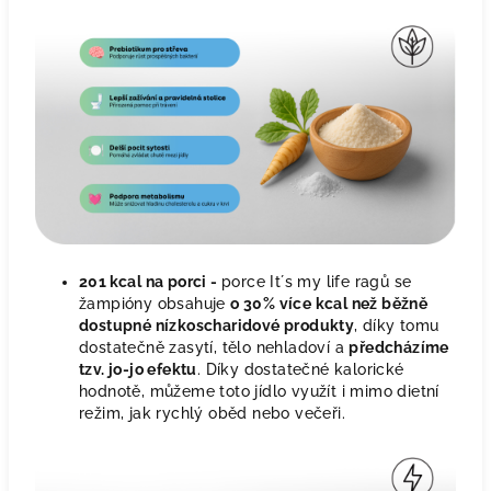
201 kcal na porci -
porce It´s my life ragů se
žampióny obsahuje
o 30% více kcal než běžně
dostupné nízkoscharidové produkty
, díky tomu
dostatečně zasytí, tělo nehladoví a
předcházíme
tzv. jo-jo efektu
. Díky dostatečné kalorické
hodnotě, můžeme toto jídlo využít i mimo dietní
režim, jak rychlý oběd nebo večeři.