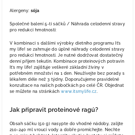
Alergeny:
sója
Společné balení 5-ti sáčků / Náhrada celodenní stravy
pro redukci hmotnosti:
V kombinaci s dalšími výrobky dietního programu It’s
my life! se zahrnuje do úplné náhrady celodenní stravy
pro redukci hmotnosti. Je nutné dodržovat dostatečný
denní příjem tekutin. Kombinace proteinových potravin
It’s my life! zajišťuje veškeré základní živiny v
potřebném množství na 1 den. Neužívejte bez porady s
lékařem déle než 3 týdny. Doporučujeme pravidelné
konzultace na našich pobočkách po celé ČR. Objednat
se můžete na stránkách
www.itsmylife.cz
.
Jak připravit proteinové ragú?
Obsah sáčku (50 g) nasypte do vhodné nádoby, zalijte
210-240 ml vroucí vody a dobře promíchejte. Nechte