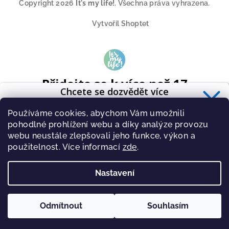
Copyright 2026
It's my life!
. Všechna práva vyhrazena.
Vytvořil Shoptet
Přidejte se k více než 17
Chcete se dozvědět více
tisícům odběratelů
o zdravé výživě?
A získavejte pravidelně tipy o novinkách ze světa cvičení a
Používáme cookies, abychom Vám umožnili
Přihlaste se k odběru
newsletteru
.
zdravé stravy.
pohodlné prohlížení webu a díky analýze provozu
webu neustále zlepšovali jeho funkce, výkon a
použitelnost. Více informací
zde
.
Nastavení
PŘIHLÁSIT
Zásady zpracování osobních údajů
Odmítnout
Souhlasím
PŘIHLÁSIT SE K ODBĚRU