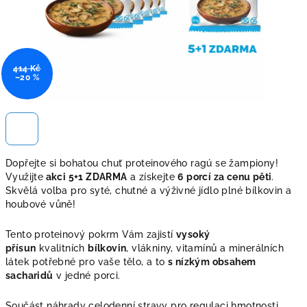
414 Kč
–20 %
Dopřejte si bohatou chuť proteinového ragú se žampiony!
Využijte
akci 5+1 ZDARMA
a získejte
6 porcí za cenu pěti
.
Skvělá volba pro syté, chutné a výživné jídlo plné bílkovin a
houbové vůně!
Tento proteinový pokrm Vám zajistí
vysoký
přísun
kvalitních
bílkovin
, vlákniny, vitamínů a minerálních
látek potřebné pro vaše tělo, a to
s nízkým obsahem
sacharidů
v jedné porci.
Součást náhrady celodenní stravy pro regulaci hmotnosti.