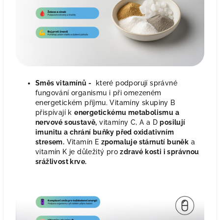
Směs vitamínů -
které podporují správné
fungování organismu i při omezeném
energetickém příjmu. Vitamíny skupiny B
přispívají k
energetickému metabolismu a
nervové soustavě,
vitamíny C, A a D
posilují
imunitu a chrání buňky před oxidativním
stresem.
Vitamín E
zpomaluje stárnutí buněk
a
vitamín K je důležitý pro
zdravé kosti i správnou
srážlivost krve.