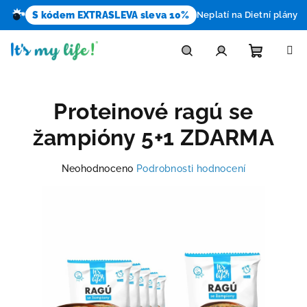
S kódem EXTRASLEVA sleva 10%
Neplatí na Dietní plány
Přejít
na
obsah
Nákupn
Hledat
Přihlášení
Proteinové ragú se
košík
žampióny 5+1 ZDARMA
Průměrné
Neohodnoceno
Podrobnosti hodnocení
hodnocení
produktu
je
0,0
z
5
hvězdiček.