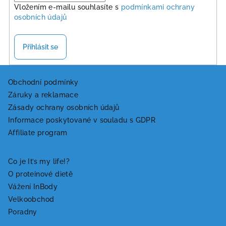
Vložením e-mailu souhlasíte s
podmínkami ochrany
osobních údajů
Přihlásit se
Z
á
Obchodní podmínky
Záruky a reklamace
p
Zásady ochrany osobních údajů
a
Informace poskytované v souladu s GDPR
t
Affiliate program
í
Co je It’s my life!?
O proteinové dietě
Vážení InBody
Velkoobchod
Poradny