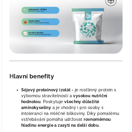
H
lavní benefity
Sójový proteinový izolát -
je rostlinný protein s
výbornou stravitelností a
vysokou nutriční
hodnotou
. Poskytuje
všechny důležité
aminokyseliny
a je vhodný i pro osoby s
intolerancí na mléčné bílkoviny. Díky pomalému
vstřebávání pomáhá udržovat
rovnoměrnou
hladinu energie a zasytí na delší dobu.