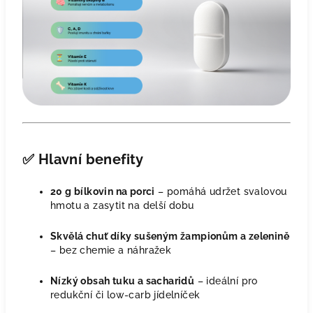
✅
Hlavní benefity
20 g bílkovin na porci
– pomáhá udržet svalovou
hmotu a zasytit na delší dobu
Skvělá chuť díky sušeným žampionům a zelenině
– bez chemie a náhražek
Nízký obsah tuku a sacharidů
– ideální pro
redukční či low-carb jídelníček