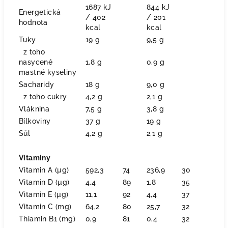
1687 kJ
844 kJ
Energetická
/ 402
/ 201
hodnota
kcal
kcal
Tuky
19 g
9,5 g
z toho
nasycené
1,8 g
0,9 g
mastné kyseliny
Sacharidy
18 g
9,0 g
z toho cukry
4,2 g
2,1 g
Vláknina
7,5 g
3,8 g
Bílkoviny
37 g
19 g
Sůl
4,2 g
2,1 g
Vitaminy
Vitamin A (µg)
592,3
74
236,9
30
Vitamin D (µg)
4,4
89
1,8
35
Vitamin E (µg)
11,1
92
4,4
37
Vitamin C (mg)
64,2
80
25,7
32
Thiamin B1 (mg)
0,9
81
0,4
32