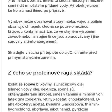
7-10 minut bobtnat. Intenzitu chuti a hustoty si můžete
sami řídit množstvím přidané vody. Výrobek je určen
ke konzumaci ihned po přípravě.
Výrobek může obsahovat stopy mléka, vajec a obilnin
obsahujících lepek. (Jedná se pouze o možnou
křížovou kontaminaci, tzn. že ve stejném výrobním
závodě nebo na stejné lince jsou zpracovávány i jiné
suroviny s tímto alergenem).
Skladujte v suchu při teplotě do 25°C, chraňte před
přímým slunečním zářením.
Z čeho se proteinové ragú skládá?
Izolát ze
sójové
bílkoviny, slunečnicový olej
(slunečnicový olej, dextróza, sodná sůl
oktenyljantaranu škrobu), směs vitaminů a minerálních
látek (maltodextrin, retinyl-acetát, cholekalciferol, D-
alfa-tokoferyl acetát, kyselina L-askorbová, thiamin-
hydrochlorid, riboflavin, nikotinamid, pyridoxin