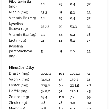
Riboflavin B2
1,1
79
0,4
32
(mg)
Niacin (mg)
13,3
83
5,3
33
Vitamin B6 (mg)
1,1
79
0,4
32
Kyselina
158,3
79
63,3
32
listová (µg)
Vitamin B12 (µg)
1,1
44
0,4
18
Biotin (µg)
21
41
8,4
17
Kyselina
pantothenová
5
83
2,0
33
(mg)
Minerální látky
Draslík (mg)
2022,4
101
1011,2
51
Vápník (mg)
340,3
43
170,2
21
Fosfor (mg)
669,0
96
334,5
48
Hořčík (mg)
340,2
91
170,1
45
Železo (mg)
15,4
110
7,7
55
Zinek (mg)
7,8
78
3,9
39
Měď (mg)
0,8
80
0,4
40