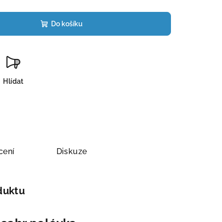
Do košíku
Hlídat
cení
Diskuze
duktu