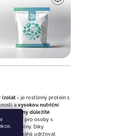
izolát -
je rostlinný protein s
lností a
vysokou nutriční
tuje
všechny důležité
e vhodný i pro osoby s
í
nkce,
čné bílkoviny. Díky
ávání pomáhá udržovat