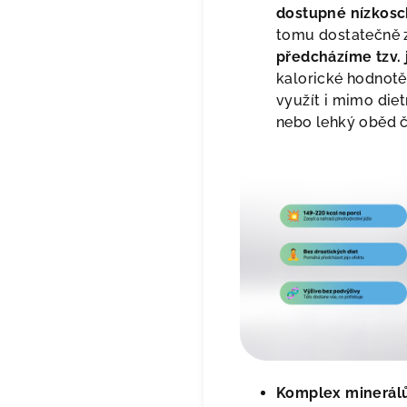
dostupné nízkosc
tomu dostatečně z
předcházíme tzv. 
kalorické hodnot
využít i mimo diet
nebo lehký oběd č
Komplex minerálů