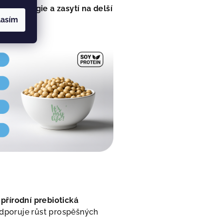
nu energie a zasytí na delší
lasím
přírodní prebiotická
odporuje růst prospěšných