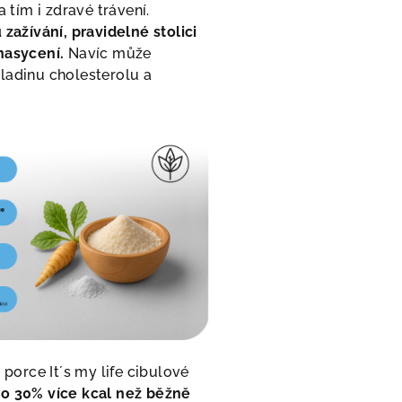
a tím i zdravé trávení.
 zažívání, pravidelné stolici
nasycení.
Navíc může
ladinu cholesterolu a
-
porce It´s my life cibulové
e
o 30% více kcal než běžně