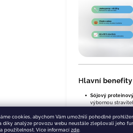
H
lavní benefity
Sójový proteinový 
výbornou stravite
hodnotou
. Posky
aminokyseliny
a j
áme cookies, abychom Vám umožnili pohodlné prohlížen
 díky analýze provozu webu neustále zlepšovali jeho fu
intolerancí na mlé
a použitelnost. Více informací
zde
.
pomalému vstřeb