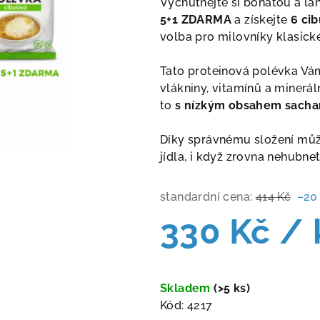
Vychutnejte si bohatou a la
je
5+1 ZDARMA
a získejte
6 ci
0,0
volba pro milovníky klasick
z
5
Tato proteinová polévka Vám
hvězdiček.
vlákniny, vitamínů a minerál
to
s nízkým obsahem sacha
Díky správnému složení můž
jídla, i když zrovna nehubnet
standardní cena:
414 Kč
–20
330 Kč
/ 
Měrná
cena:
Skladem
(>5 ks)
Kód:
4217