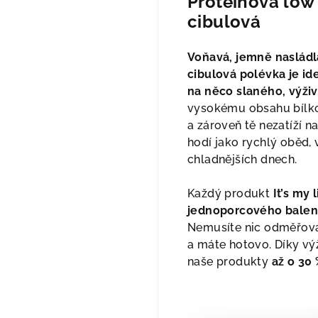
Proteinová low 
cibulová
Voňavá, jemně nasládl
cibulová polévka je id
na něco slaného, výživ
vysokému obsahu bílko
a zároveň tě nezatíží n
hodí jako rychlý oběd, 
chladnějších dnech.
Každý produkt
It’s my 
jednoporcového balení
Nemusíte nic odměřovat
a máte hotovo. Díky vý
naše produkty
až o 30 