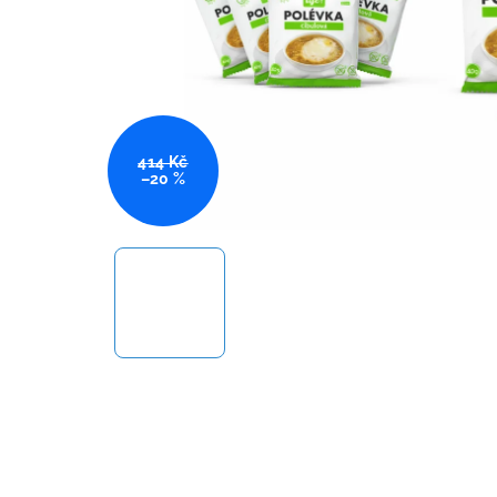
414 Kč
–20 %