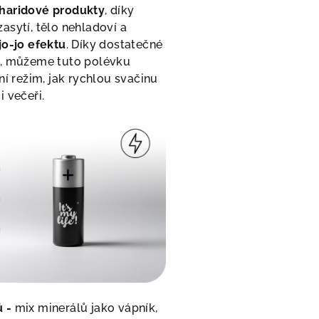
haridové produkty
, díky
asytí, tělo nehladoví a
jo-jo efektu
. Díky dostatečné
ě, můžeme tuto polévku
ní režim, jak rychlou svačinu
i večeři.
 -
mix minerálů jako vápník,