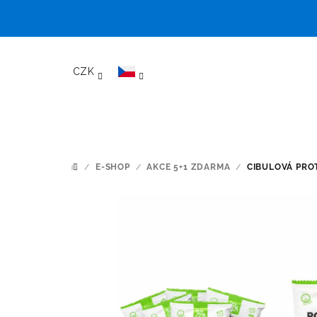
Přejít
na
CZK
obsah
/
E-SHOP
/
AKCE 5+1 ZDARMA
/
CIBULOVÁ PRO
DOMŮ