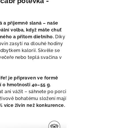
cabr polévka -
á a příjemně slaná – naše
eální volba, když máte chuť
ného a přitom dietního.
Díky
vin zasytí na dlouhé hodiny
adbytkem kalorií. Skvěle se
večeře nebo teplá svačina v
life! je připraven ve formě
 o hmotnosti 40–55 g.
 ani vážit – sáhnete po porci
živově bohatému složení mají
% více živin než konkurence.