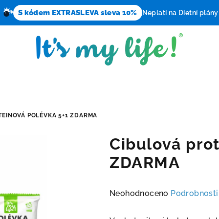
S kódem EXTRASLEVA sleva 10%
Neplatí na Dietní plány
TEINOVÁ POLÉVKA 5+1 ZDARMA
Cibulová pro
ZDARMA
Průměrné
Neohodnoceno
Podrobnosti
hodnocení
produktu