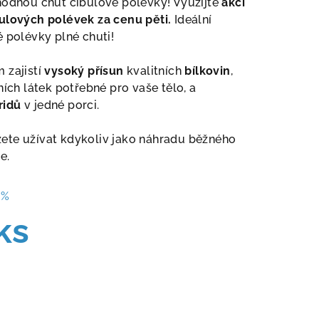
hodnou chuť cibulové polévky! Využijte
akci
bulových polévek za cenu pěti.
Ideální
é polévky plné chuti!
 zajistí
vysoký přísun
kvalitních
bílkovin
,
ních látek potřebné pro vaše tělo, a
ridů
v jedné porci.
ete užívat kdykoliv jako náhradu běžného
e.
 %
ks