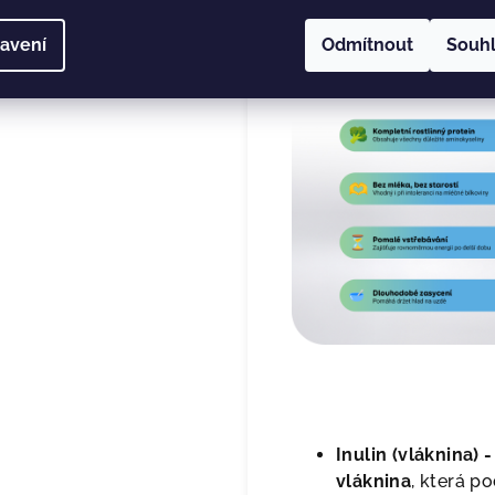
rovnoměrnou hladi
avení
Odmítnout
Souh
dobu.
Inulin (vláknina) -
vláknina
, která p