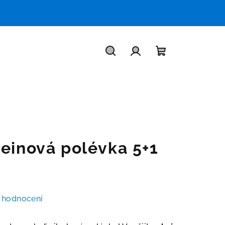
Hledat
Přihlášení
Nákupní
košík
teinová polévka 5+1
 hodnocení