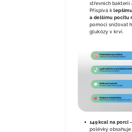
střevních bakterií 
Přispívá k
lepšímu
a delšímu pocitu 
pomoci snižovat h
glukózy v krvi.
149 kcal na porci 
polévky obsahuj