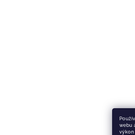
Použív
webu a
výkon 