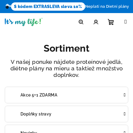
S kódem EXTRASLEVA sleva 10%
Neplatí na Dietní plány
Prejsť
na
obsah
Nákupn
Hľadať
Prihlásenie
Sortiment
košík
V našej ponuke nájdete proteínové jedlá,
diétne plány na mieru a taktiež množstvo
doplnkov.
Akce 5+1 ZDARMA
Doplňky stravy