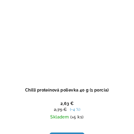
Chilli proteínová polievka 40 g (1 porcia)
2,63 €
2,75 €
(–4 %)
Skladem
(>5 ks)
Priemerné
hodnotenie