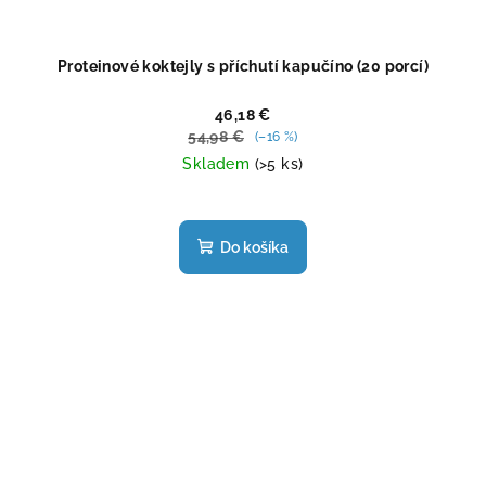
Proteinové koktejly s příchutí kapučíno (20 porcí)
46,18 €
54,98 €
(–16 %)
Skladem
(>5 ks)
Priemerné
hodnotenie
produktu
Do košíka
je
5,0
z
5
hviezdičiek.