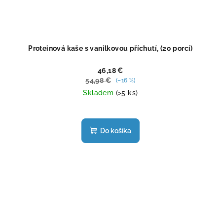
Proteinová kaše s vanilkovou příchutí, (20 porcí)
46,18 €
54,98 €
(–16 %)
Skladem
(>5 ks)
Priemerné
hodnotenie
produktu
Do košíka
je
5,0
z
5
hviezdičiek.