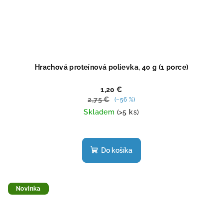
Hrachová proteínová polievka, 40 g (1 porce)
1,20 €
2,75 €
(–56 %)
Skladem
(>5 ks)
Priemerné
hodnotenie
produktu
Do košíka
je
4,5
z
5
Novinka
hviezdičiek.