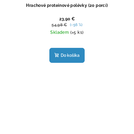
Hrachové proteinové polévky (20 porcí)
23,90 €
54,98 €
(–56 %)
Skladem
(>5 ks)
Priemerné
hodnotenie
produktu
Do košíka
je
5,0
z
5
hviezdičiek.