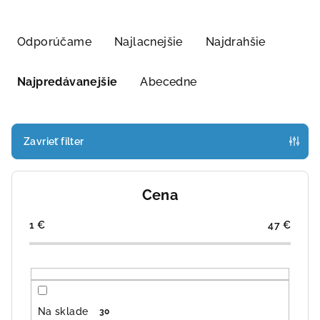
R
a
Odporúčame
Najlacnejšie
Najdrahšie
d
e
Najpredávanejšie
Abecedne
n
i
e
Zavrieť filter
p
r
Cena
o
d
1
€
47
€
u
k
t
o
Na sklade
30