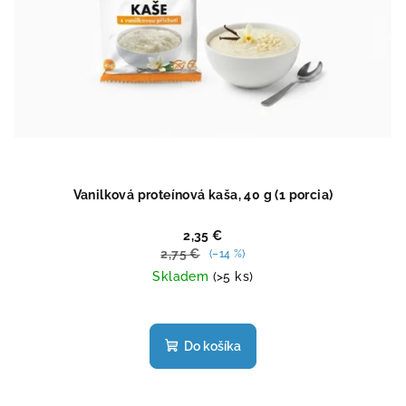
Vanilková proteínová kaša, 40 g (1 porcia)
2,35 €
2,75 €
(–14 %)
Skladem
(>5 ks)
Priemerné
hodnotenie
produktu
Do košíka
je
4,7
z