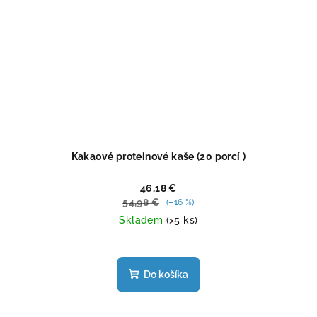
Kakaové proteinové kaše (20 porcí )
46,18 €
54,98 €
(–16 %)
Skladem
(>5 ks)
Priemerné
hodnotenie
produktu
Do košíka
je
5,0
z