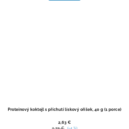
4,5
z
5
hviezdičiek.
Proteinový koktejl s příchutí lískový oříšek, 40 g (1 porce)
2,63 €
2,75 €
(–4 %)