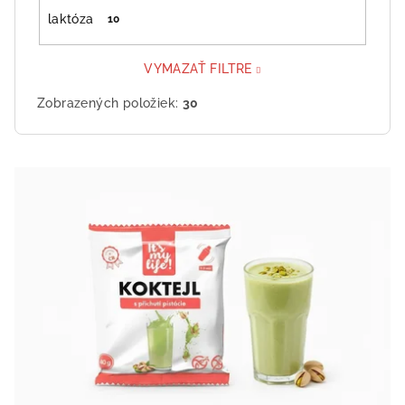
laktóza
10
VYMAZAŤ FILTRE
Zobrazených položiek:
30
V
ý
p
i
s
p
r
o
d
u