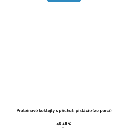
4,5
z
5
hviezdičiek.
Proteinové koktejly s příchutí pistácie (20 porcí)
46,18 €