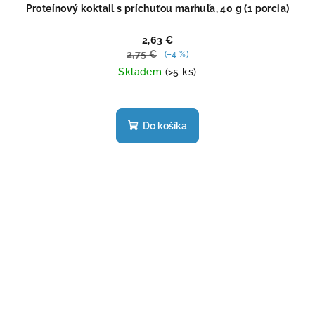
Proteínový koktail s príchuťou marhuľa, 40 g (1 porcia)
2,63 €
2,75 €
(–4 %)
Skladem
(>5 ks)
Priemerné
hodnotenie
produktu
Do košíka
je
4,5
z
5
hviezdičiek.