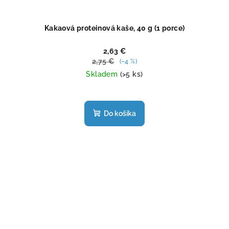
Kakaová proteinová kaše, 40 g (1 porce)
2,63 €
2,75 €
(–4 %)
Skladem
(>5 ks)
Priemerné
hodnotenie
produktu
Do košíka
je
4,9
z
5
hviezdičiek.