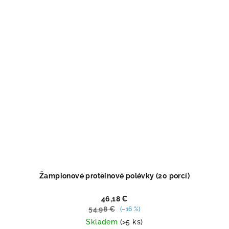
5
hviezdičiek.
Žampionové proteinové polévky (20 porcí)
46,18 €
54,98 €
(–16 %)
Skladem
(>5 ks)