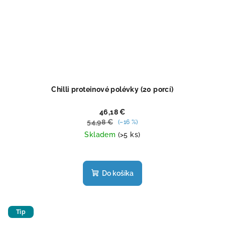
Chilli proteinové polévky (20 porcí)
46,18 €
54,98 €
(–16 %)
Skladem
(>5 ks)
Priemerné
hodnotenie
produktu
Do košíka
je
5,0
z
5
Tip
hviezdičiek.