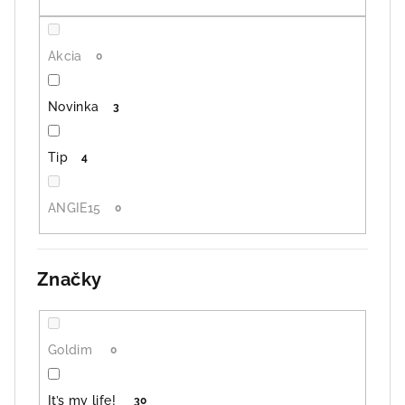
v
Akcia
0
Novinka
3
Tip
4
ANGIE15
0
Značky
Goldim
0
It’s my life!
30