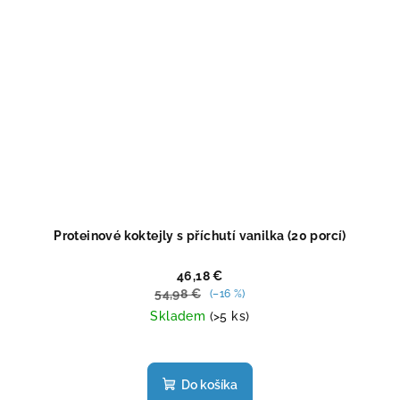
Proteinové koktejly s příchutí vanilka (20 porcí)
46,18 €
54,98 €
(–16 %)
Skladem
(>5 ks)
Priemerné
hodnotenie
produktu
Do košíka
je