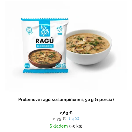
5
hviezdičiek.
Proteínové ragú so šampiňónmi, 50 g (1 porcia)
2,63 €
2,75 €
(–4 %)
Skladem
(>5 ks)