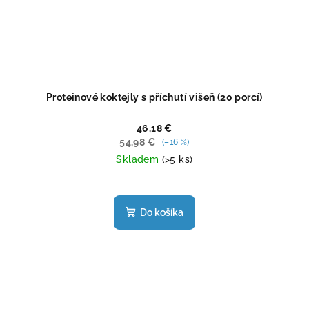
Proteinové koktejly s příchutí višeň (20 porcí)
46,18 €
54,98 €
(–16 %)
Skladem
(>5 ks)
Priemerné
hodnotenie
produktu
Do košíka
je
3,5
z
5
hviezdičiek.