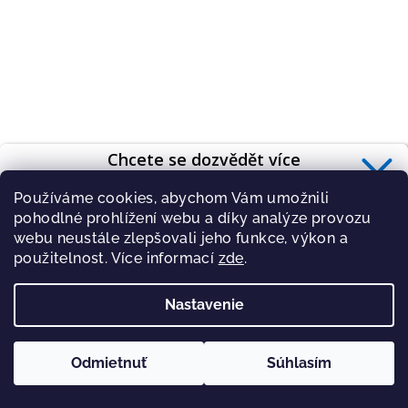
Chcete se dozvědět více
o zdravé výživě?
Používáme cookies, abychom Vám umožnili
Přihlaste se k odběru
newsletteru
.
pohodlné prohlížení webu a díky analýze provozu
webu neustále zlepšovali jeho funkce, výkon a
použitelnost. Více informací
zde
.
Proteinové koktejly s příchutí bílá čokoláda (20 porcí)
Nastavenie
PŘIHLÁSIT
46,18 €
54,98 €
(–16 %)
Zásady zpracování osobních údajů
Skladem
(>5 ks)
Odmietnuť
Súhlasím
Priemerné