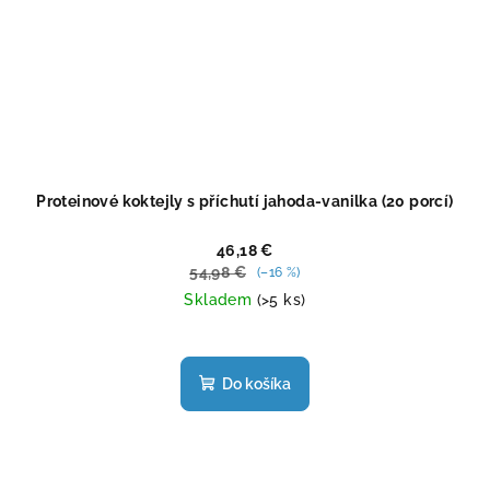
Proteinové koktejly s příchutí jahoda-vanilka (20 porcí)
46,18 €
54,98 €
(–16 %)
Skladem
(>5 ks)
Priemerné
hodnotenie
produktu
Do košíka
je
4,7
z
5
hviezdičiek.