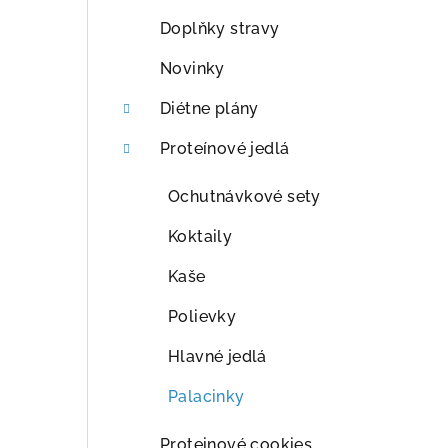
p
Doplňky stravy
a
Novinky
n
Diétne plány
e
Proteínové jedlá
l
Ochutnávkové sety
Koktaily
Kaše
Polievky
Hlavné jedlá
Palacinky
Proteinové cookies