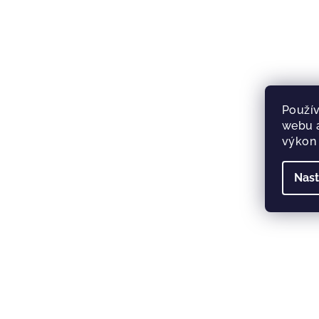
Použív
webu a
výkon 
Nast