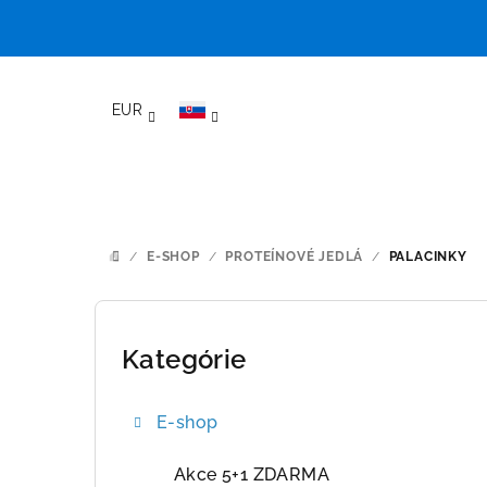
Prejsť
na
EUR
obsah
/
E-SHOP
/
PROTEÍNOVÉ JEDLÁ
/
PALACINKY
DOMOV
B
o
Kategórie
Preskočiť
kategórie
č
E-shop
n
ý
Akce 5+1 ZDARMA