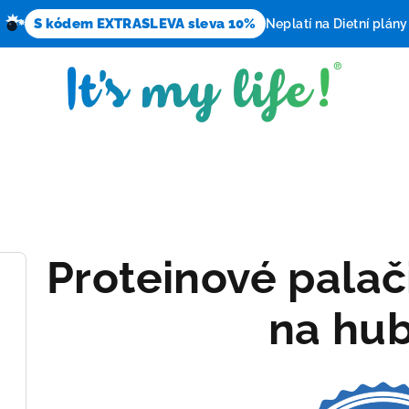
S kódem EXTRASLEVA sleva 10%
Neplatí na Dietní plány
Proteinové palač
na hub