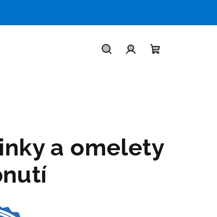
Hľadať
Prihlásenie
Nákupný
košík
inky a omelety
nutí