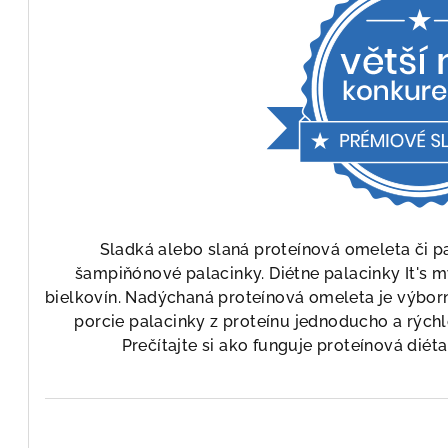
Sladká alebo slaná proteínová omeleta či 
šampiňónové palacinky. Diétne palacinky It's m
bielkovín. Nadýchaná proteínová omeleta je výborn
porcie palacinky z proteínu jednoducho a rýchl
Prečítajte si ako funguje proteínová diéta 