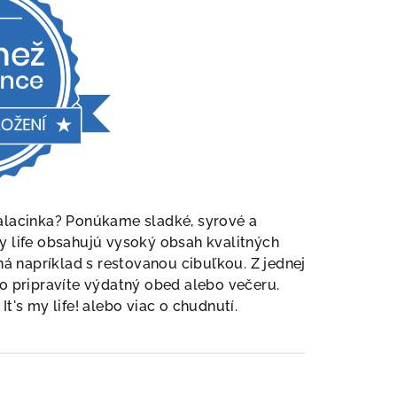
palacinka? Ponúkame sladké, syrové a
y life obsahujú vysoký obsah kvalitných
á napríklad s restovanou cibuľkou. Z jednej
o pripravíte výdatný obed alebo večeru.
It's my life! alebo viac o chudnutí.