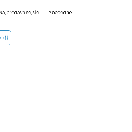
Najpredávanejšie
Abecedne
r
á omeleta,
Proteinové palačinky 5+2
rce)
ZDARMA