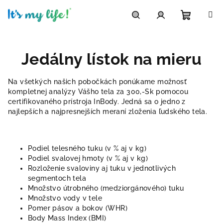
Prejsť
na
obsah
Nákupn
Hľadať
Prihlásenie
Jedálny lístok na mieru
košík
Na všetkých našich pobočkách ponúkame možnosť
kompletnej analýzy Vášho tela za 300,-Sk pomocou
certifikovaného prístroja InBody. Jedná sa o jedno z
najlepších a najpresnejších meraní zloženia ľudského tela.
Podiel telesného tuku (v % aj v kg)
Podiel svalovej hmoty (v % aj v kg)
Rozloženie svaloviny aj tuku v jednotlivých
segmentoch tela
Množstvo útrobného (medziorgánového) tuku
Množstvo vody v tele
Pomer pásov a bokov (WHR)
Body Mass Index (BMI)