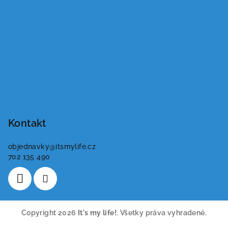
Kontakt
objednavky
@
itsmylife.cz
702 135 490
Copyright 2026
It's my life!
. Všetky práva vyhradené.