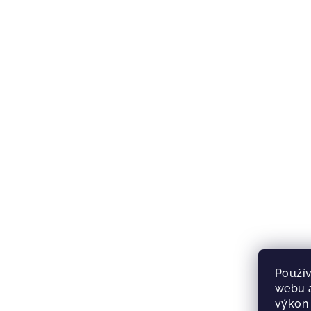
Použív
webu a
výkon 