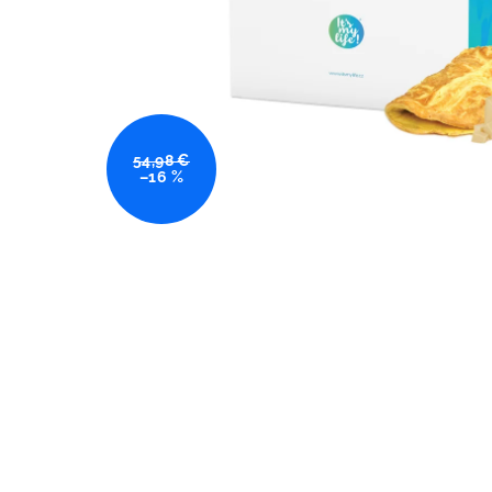
54,98 €
–16 %