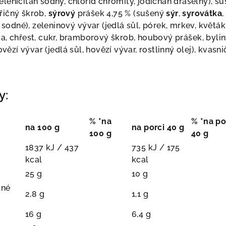
seleni
č
itan sodn
ý
, chlorid chromit
ý
, jodi
č
nan draseln
ý
), su
ř
i
č
n
ý
š
krob,
s
ý
rov
ý
pr
áš
ek 4,75 % (su
š
en
ý
s
ý
r
,
syrov
á
tka
,
 sodn
é
), zeleninov
ý
v
ý
var (jedl
á
s
ů
l, p
ó
rek, mrkev, kv
ě
t
á
k
, ch
ř
est, cukr, bramborov
ý
š
krob, houbov
ý
pr
áš
ek, bylin
hov
ě
z
í
v
ý
var (jedl
á
s
ů
l, hov
ě
z
í
v
ý
var, rostlinn
ý
olej), kvasni
y:
% *na
% *na po
na 100 g
na porci 40 g
100 g
40 g
1837 kJ / 437
735 kJ / 175
kcal
kcal
25 g
10 g
tné
2,8 g
1,1 g
16 g
6,4 g