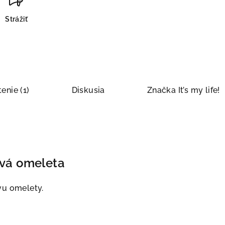
Strážiť
enie (1)
Diskusia
Značka
It’s my life!
ová omeleta
vu omelety.