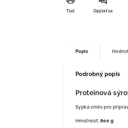
Tlač
Opýtať sa
Popis
Hodnot
Podrobný popis
Proteinová sýr
Sypká směs pro přípra
Hmotnost:
800 g