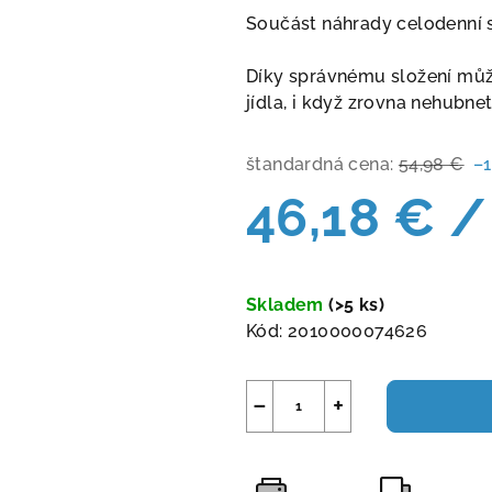
Součást náhrady celodenní s
Díky správnému složení můž
jídla, i když zrovna nehubne
štandardná cena:
54,98 €
–
46,18 €
/
Jednotková
cena:
Skladem
(>5 ks)
Kód:
2010000074626
−
+