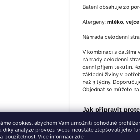
Balení obsahuje 20 porc
Alergeny:
mléko, vejce
Náhrada celodenní stra
V kombinaci s dalšími v
náhrady celodenní stra
denní příjem tekutin. K
základní živiny v potř
než 3 týdny. Doporučuj
Objednat se můžete na
Jak připravit pro
áme cookies, abychom Vám umožnili pohodlné prohlížen
Obsah sáčku (40 g) nasypt
 díky analýze provozu webu neustále zlepšovali jeho fu
Směs nalijte na předehřá
a použitelnost. Více informací
zde
.
stranách. Můžete přidat 5 g