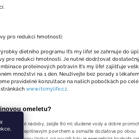
í.
vy pro redukci hmotnosti:
ýrobky dietního programu It’s my life! se zahrnuje do úp
vy pro redukci hmotnosti. Je nutné dodržovat dostatečn
ombinace proteinových potravin It’s my life! zajišťuje veš
ebném množství na 1 den. Neužívejte bez porady s lékaře
eme pravidelné konzultace na našich pobočkách po celé
 stránkách
www.itsmylife.cz
.
teinovou omeletu?
í
e do vhodné nádoby, zalijte 80 ml studené vody a dobře promích
nkce,
tou pánev s nepřilnavým povrchem a osmažte dozlatova po obou
 tuku (1 čajovou lžičku), při použití tuku je energetická hodnota o