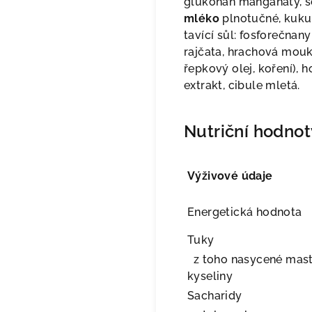
glukonan manganat
ý
, 
ml
é
ko
plnotu
č
n
é
, kuku
tav
í
c
í
s
ů
l: fosfore
č
nany
raj
č
ata, hrachov
á
mouka
ř
epkov
ý
olej, ko
ř
en
í
), 
extrakt, cibule mlet
á
.
Nutriční hodnot
Výživové údaje
Energetická hodnota
Tuky
z toho nasycené mas
kyseliny
Sacharidy