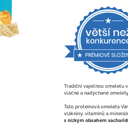
produktu
je
5,0
z
5
hviezdičiek.
Tradiční vaječnou omeletu 
vláčné a nadýchané omelety
Tato proteinová omeleta Vám
vlákniny, vitamínů a minerál
s nízkým obsahem sacharid