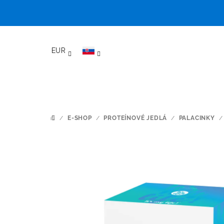
Prejsť
na
EUR
obsah
/
E-SHOP
/
PROTEÍNOVÉ JEDLÁ
/
PALACINKY
/
DOMOV