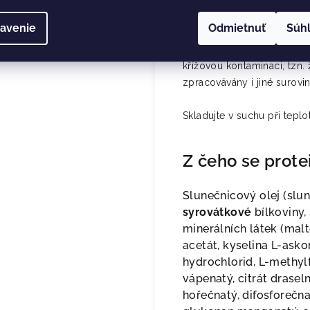
920 kJ/220 kcal. Výrobek 
avenie
Odmietnuť
Súh
Výrobek může obsahovat st
křížovou kontaminaci, tzn.
zpracovávány i jiné surovi
Skladujte v suchu při tepl
Z čeho se prot
Slune
č
nicov
ý
olej (slu
syrov
á
tkov
é
b
í
lkoviny,
miner
á
ln
í
ch l
á
tek (malt
acet
á
t, kyselina L-ask
hydrochlorid, L-methyl
v
á
penat
ý
, citr
á
t drasel
ho
ř
e
č
nat
ý
, difosfore
č
n