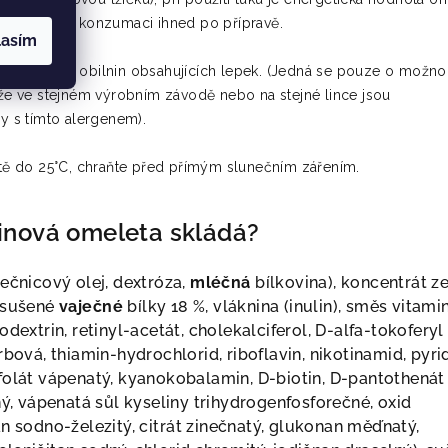
je určen ke konzumaci ihned po přípravě.
lasím
opy sóji a obilnin obsahujících lepek. (Jedná se pouze o možno
 že ve stejném výrobním závodě nebo na stejné lince jsou
ny s tímto alergenem).
otě do 25°C, chraňte před přímým slunečním zářením.
einová omeleta skládá?
ne
č
nicov
ý
olej, dextr
ó
za,
ml
éč
n
á
b
í
lkovina), koncentr
á
t z
 su
š
en
é
vaje
č
n
é
b
í
lky 18 %, vl
á
knina (inulin), sm
ě
s vitami
odextrin, retinyl-acet
á
t, cholekalciferol, D-alfa-tokoferyl
orbov
á
, thiamin-hydrochlorid, riboflavin, nikotinamid, pyri
fol
á
t v
á
penat
ý
, kyanokobalamin, D-biotin, D-pantothen
á
t
n
ý
, v
á
penat
á
s
ů
l kyseliny trihydrogenfosfore
č
n
é
, oxid
an sodno-
ž
elezit
ý
, citr
á
t zine
č
nat
ý
, glukonan m
ěď
nat
ý
,