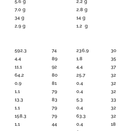
5,6 g
2,2 g
7,0 g
2,8 g
34 g
14 g
2,9 g
1,2 g
592,3
74
236,9
30
4,4
89
1,8
35
11,1
92
4,4
37
64,2
80
25,7
32
0,9
81
0,4
32
1,1
79
0,4
32
13,3
83
5,3
33
1,1
79
0,4
32
158,3
79
63,3
32
1,1
44
0,4
18