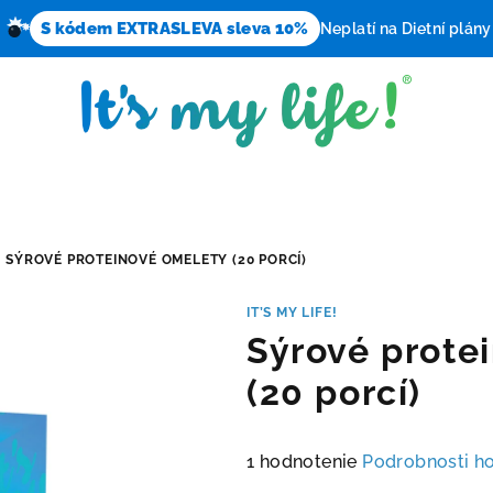
S kódem EXTRASLEVA sleva 10%
Neplatí na Dietní plány
SÝROVÉ PROTEINOVÉ OMELETY (20 PORCÍ)
IT’S MY LIFE!
Sýrové prote
(20 porcí)
Priemerné
1 hodnotenie
Podrobnosti h
hodnotenie