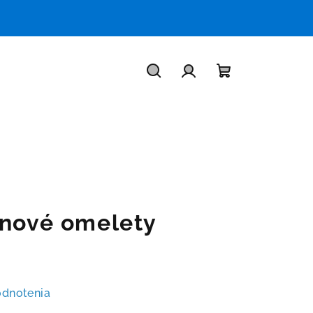
Hľadať
Prihlásenie
Nákupný
košík
inové omelety
odnotenia