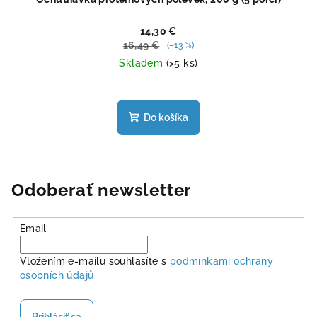
14,30 €
16,49 €
(–13 %)
Skladem
(>5 ks)
Priemerné
hodnotenie
produktu
Do košíka
je
4,4
z
5
hviezdičiek.
Odoberať newsletter
Email
Vložením e-mailu souhlasíte s
podmínkami ochrany
osobních údajů