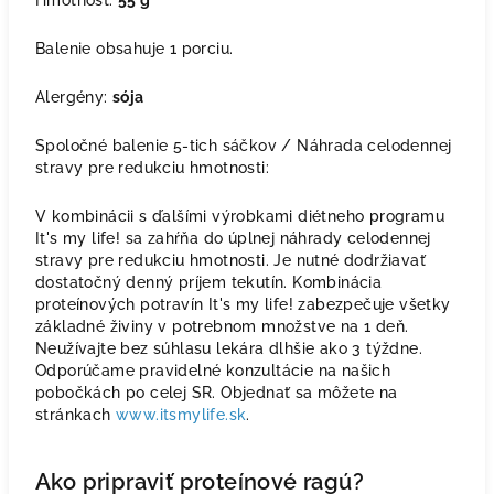
Hmotnosť:
55 g
Balenie obsahuje 1 porciu.
Alergény:
sója
Spoločné balenie 5-tich sáčkov / Náhrada celodennej
stravy pre redukciu hmotnosti:
V kombinácii s ďalšími výrobkami diétneho programu
It's my life! sa zahŕňa do úplnej náhrady celodennej
stravy pre redukciu hmotnosti. Je nutné dodržiavať
dostatočný denný príjem tekutín. Kombinácia
proteínových potravín It's my life! zabezpečuje všetky
základné živiny v potrebnom množstve na 1 deň.
Neužívajte bez súhlasu lekára dlhšie ako 3 týždne.
Odporúčame pravidelné konzultácie na našich
pobočkách po celej SR. Objednať sa môžete na
stránkach
www.itsmylife.sk
.
Ako pripraviť proteínové ragú?