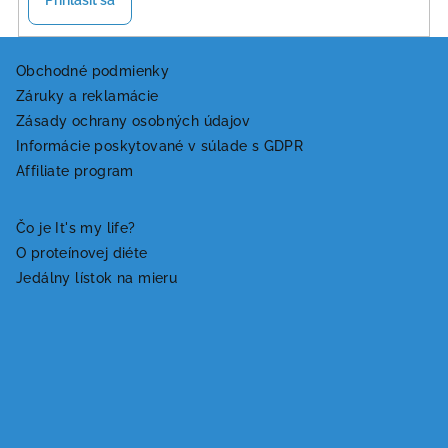
Prihlásiť sa
Z
á
Obchodné podmienky
Záruky a reklamácie
p
Zásady ochrany osobných údajov
ä
Informácie poskytované v súlade s GDPR
t
Affiliate program
i
e
Čo je It's my life?
O proteínovej diéte
Jedálny lístok na mieru