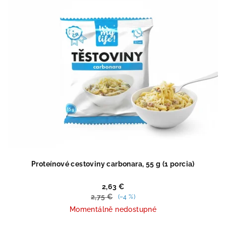
hviezdičiek.
Proteínové cestoviny carbonara, 55 g (1 porcia)
2,63 €
2,75 €
(–4 %)
Momentálně nedostupné
Priemerné