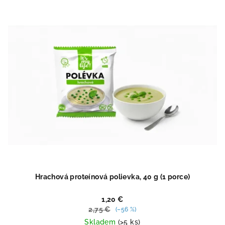
z
5
hviezdičiek.
Hrachová proteínová polievka, 40 g (1 porce)
1,20 €
2,75 €
(–56 %)
Skladem
(>5 ks)