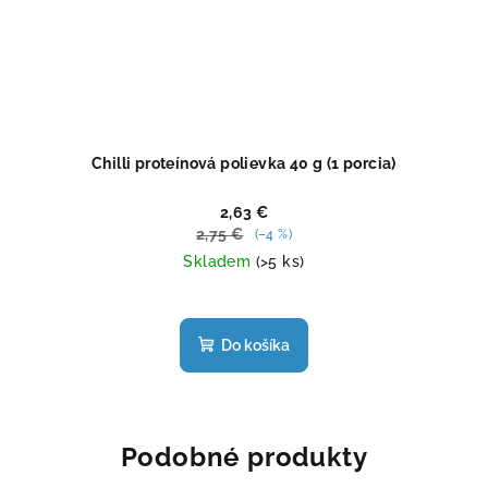
Chilli proteínová polievka 40 g (1 porcia)
2,63 €
2,75 €
(–4 %)
Skladem
(>5 ks)
Priemerné
hodnotenie
produktu
Do košíka
je
4,9
z
5
hviezdičiek.
Podobné produkty