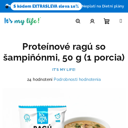
S kódem EXTRASLEVA sleva 10%
Neplatí na Dietní plány
Prejsť
na
obsah
Nákupn
Hľadať
Prihlásenie
Proteínové ragú so
košík
šampiňónmi, 50 g (1 porcia)
IT’S MY LIFE!
Priemerné
24 hodnotení
Podrobnosti hodnotenia
hodnotenie
produktu
je
4,3
z
5
hviezdičiek.