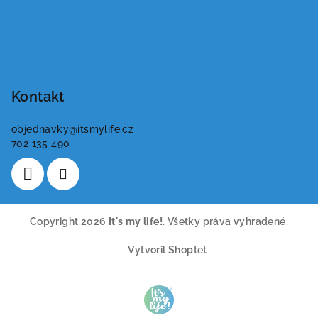
Kontakt
objednavky
@
itsmylife.cz
702 135 490
Copyright 2026
It's my life!
. Všetky práva vyhradené.
Vytvoril Shoptet