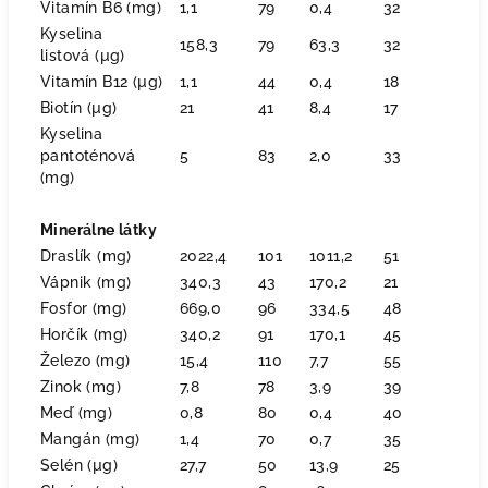
Vitamín B6 (mg)
1,1
79
0,4
32
Kyselina
158,3
79
63,3
32
listová (µg)
Vitamín B12 (µg)
1,1
44
0,4
18
Biotín (µg)
21
41
8,4
17
Kyselina
pantoténová
5
83
2,0
33
(mg)
Minerálne látky
Draslík (mg)
2022,4
101
1011,2
51
Vápnik (mg)
340,3
43
170,2
21
Fosfor (mg)
669,0
96
334,5
48
Horčík (mg)
340,2
91
170,1
45
Železo (mg)
15,4
110
7,7
55
Zinok (mg)
7,8
78
3,9
39
Meď (mg)
0,8
80
0,4
40
Mangán (mg)
1,4
70
0,7
35
Selén (µg)
27,7
50
13,9
25