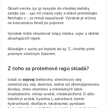
Obsah vrecka (50 g) nasypte do vhodnej nádoby,
zalejte 210 – 240 ml vriacej vody a dobre premiešajte.
Nechajte 7 – 10 minút napučiavať. Výrobok je určený
na konzumáciu ihneď po príprave.
Výrobok môže obsahovať stopy mlieka, vajec a obilnín
obsahujúcich lepok.
Skladujte v suchu pri teplote do 25 °C, chráňte pred
priamym slnečným žiarením.
Z čoho sa proteínové ragú skladá?
izolát zo
sójovej
bielkoviny, slnečnicový olej
(slnečnicový olej, dextróza, sodná soľ oktenyljantaranu
škrobu), zmes vitamínov a minerálnych látok
(maltodextrín, retinyl-acetát, cholekalciferol, D-alfa-
tokoferyl acetát, kyselina L-askorbová, tiamín
hydrochlorid, riboflavín, nikotínamid, pyridoxín