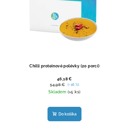
Chilli proteinové polévky (20 porcí)
46,18 €
54,98 €
(–16 %)
Skladem
(>5 ks)
Priemerné
hodnotenie
produktu
Do košíka
je
5,0