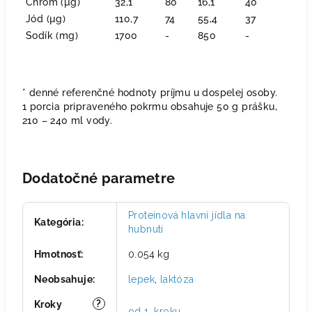
Chróm (µg)
32,1
80
16,1
40
Jód (µg)
110,7
74
55,4
37
Sodík (mg)
1700
-
850
-
* denné referenčné hodnoty príjmu u dospelej osoby.
1 porcia pripraveného pokrmu obsahuje 50 g prášku,
210 – 240 ml vody.
Dodatočné parametre
Proteinová hlavní jídla na
Kategória
:
hubnutí
Hmotnosť
:
0.054 kg
Neobsahuje
:
lepek
,
laktóza
?
Kroky
od 1. kroku