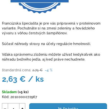
Francúzska špecialita je pre vás pripravená v proteínovom
variante. Pochutnáte si na zmesi zeleniny a hovädzieho
vývaru s vôňou čerstvých šampiňónov.
Súčasť náhrady stravy na účely regulácie hmotnosti.
Vďaka správnemu zloženiu môžete užívať kedykoľvek ako
náhradu bežného jedla, aj keď práve nechudnete.
štandardná cena:
2,75 €
–4 %
2,63 €
/ ks
Jednotková
Skladem
(>5 ks)
cena:
Kód:
2010000072967
−
+