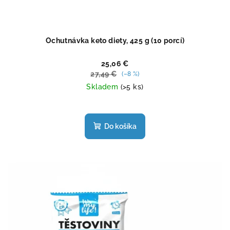
Ochutnávka keto diety, 425 g (10 porcí)
25,06 €
27,49 €
(–8 %)
Skladem
(>5 ks)
Priemerné
hodnotenie
produktu
Do košíka
je
4,6
z
5
hviezdičiek.