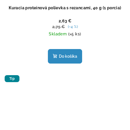
Kuracia proteínová polievka s rezancami, 40 g (1 porcia)
2,63 €
2,75 €
(–4 %)
Skladem
(>5 ks)
Priemerné
hodnotenie
produktu
Do košíka
je
4,6
z
5
Tip
hviezdičiek.