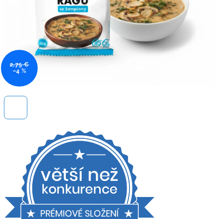
2,75 €
–4 %