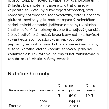
hydrochlorid, L-metylfolát vápenatý, kyanokobalamín,
D-biotín, D-pantotenát vápenatý, citrát draselný,
vápenatá soľ kyseliny trihydrogenfosforečnej, oxid
horečnatý, fosforečnan sodno-železitý, citrát zinočnatý,
glukonát meďnatý, glukonát manganatý, seleničitan
sodný, chlorid chromitý, jodičnan draselný), vláknina
(inulín), sušené šampiňóny drvené 6 %,
sójový
granulát
(sójová odtučnená múka), kvasnicový extrakt, hovädzí
vývar (jedlá soľ, hovädzí vývar, repkový olej),
paprikový extrakt, aróma, hubové korenie (šampiňóny
sušené, karotka, čierne korenie, senovka, jedlá soľ,
koriander, cibuľa), farbivo: pálený cukor, zahusťovadlo:
xantán, mletá cibuľa, sušený cesnak.
Nutričné ​​hodnoty:
% *na
na
% *na
Výživové údaje
na 100 g
100
porciu
porciu
g
50 g
50 g
1687 kJ
844 kJ
Energia
/ 402
/ 201