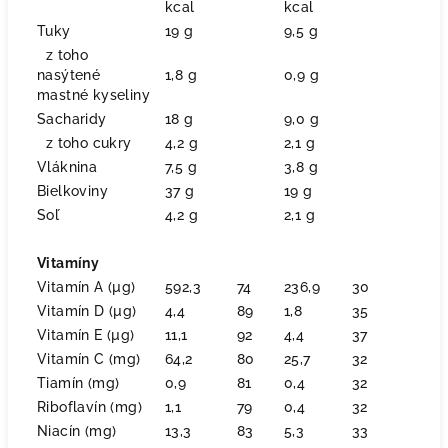
kcal
kcal
Tuky
19 g
9,5 g
z toho
nasýtené
1,8 g
0,9 g
mastné kyseliny
Sacharidy
18 g
9,0 g
z toho cukry
4,2 g
2,1 g
Vláknina
7,5 g
3,8 g
Bielkoviny
37 g
19 g
Soľ
4,2 g
2,1 g
Vitamíny
Vitamín A (µg)
592,3
74
236,9
30
Vitamín D (µg)
4,4
89
1,8
35
Vitamín E (µg)
11,1
92
4,4
37
Vitamín C (mg)
64,2
80
25,7
32
Tiamín (mg)
0,9
81
0,4
32
Riboflavín (mg)
1,1
79
0,4
32
Niacín (mg)
13,3
83
5,3
33