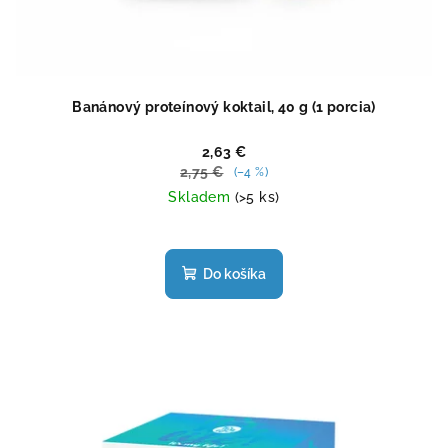
Banánový proteínový koktail, 40 g (1 porcia)
2,63 €
2,75 €
(–4 %)
Skladem
(>5 ks)
Priemerné
hodnotenie
produktu
Do košíka
je
4,5
z
5
hviezdičiek.