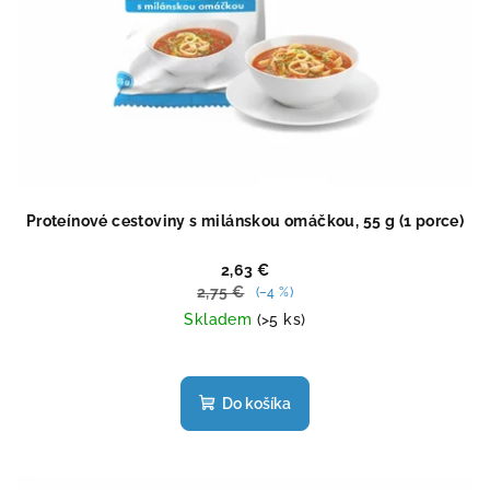
Proteínové cestoviny s milánskou omáčkou, 55 g (1 porce)
2,63 €
2,75 €
(–4 %)
Skladem
(>5 ks)
Priemerné
hodnotenie
produktu
Do košíka
je
4,4
z
5