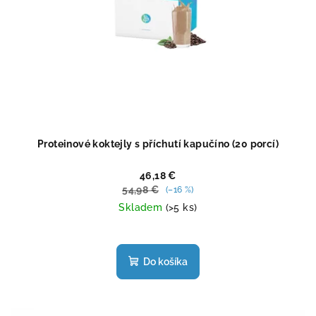
Proteinové koktejly s příchutí kapučíno (20 porcí)
46,18 €
54,98 €
(–16 %)
Skladem
(>5 ks)
Priemerné
hodnotenie
produktu
Do košíka
je
5,0
z
5