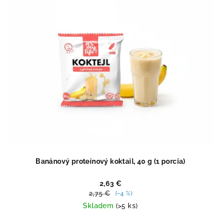
hviezdičiek.
Banánový proteínový koktail, 40 g (1 porcia)
2,63 €
2,75 €
(–4 %)
Skladem
(>5 ks)