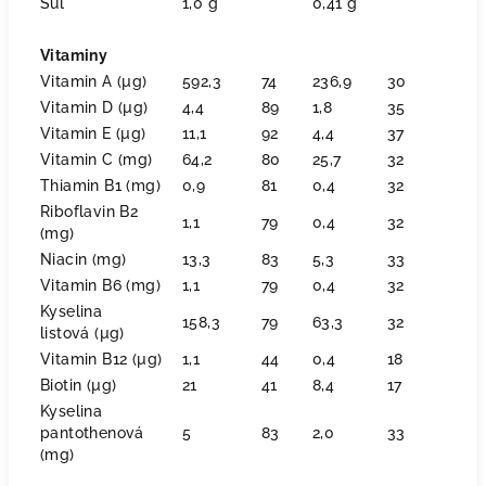
Sůl
1,0 g
0,41 g
Vitaminy
Vitamin A (µg)
592,3
74
236,9
30
Vitamin D (µg)
4,4
89
1,8
35
Vitamin E (µg)
11,1
92
4,4
37
Vitamin C (mg)
64,2
80
25,7
32
Thiamin B1 (mg)
0,9
81
0,4
32
Riboflavin B2
1,1
79
0,4
32
(mg)
Niacin (mg)
13,3
83
5,3
33
Vitamin B6 (mg)
1,1
79
0,4
32
Kyselina
158,3
79
63,3
32
listová (µg)
Vitamin B12 (µg)
1,1
44
0,4
18
Biotin (µg)
21
41
8,4
17
Kyselina
pantothenová
5
83
2,0
33
(mg)