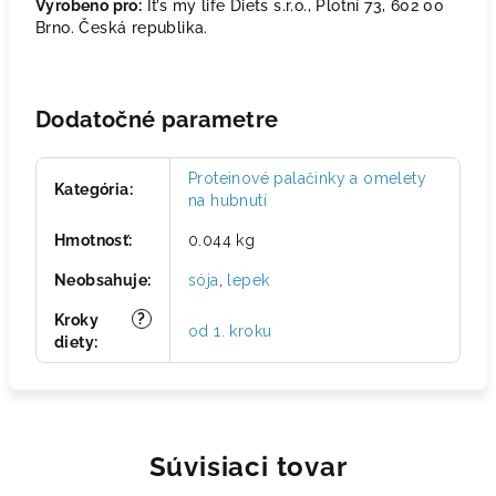
Vyrobeno pro:
It’s my life Diets s.r.o., Plotní 73, 602 00
Brno. Česká republika.
Dodatočné parametre
Proteinové palačinky a omelety
Kategória
:
na hubnutí
Hmotnosť
:
0.044 kg
Neobsahuje
:
sója
,
lepek
?
Kroky
od 1. kroku
diety
:
Súvisiaci tovar