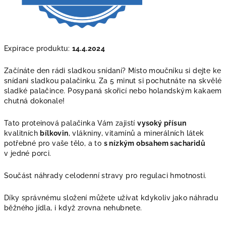
Expirace produktu
:
14.4.2024
Začínáte den rádi sladkou snídaní? Místo moučníku si dejte ke
snídani sladkou palačinku. Za 5 minut si pochutnáte na skvělé
sladké palačince. Posypaná skořicí nebo holandským kakaem
chutná dokonale!
Tato proteinová palačinka Vám zajistí
vysoký přísun
kvalitních
bílkovin
, vlákniny, vitamínů a minerálních látek
potřebné pro vaše tělo, a to
s nízkým obsahem sacharidů
v jedné porci.
Součást náhrady celodenní stravy pro regulaci hmotnosti.
Díky správnému složení můžete užívat kdykoliv jako náhradu
běžného jídla, i když zrovna nehubnete.