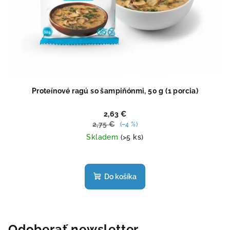
Proteínové ragú so šampiňónmi, 50 g (1 porcia)
2,63 €
2,75 €
(–4 %)
Skladem
(>5 ks)
Priemerné
hodnotenie
produktu
Do košíka
je
4,3
z
5
hviezdičiek.
Odoberať newsletter