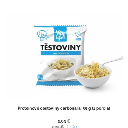
4,8
z
5
hviezdičiek.
Proteínové cestoviny carbonara, 55 g (1 porcia)
2,63 €
2,75 €
(–4 %)