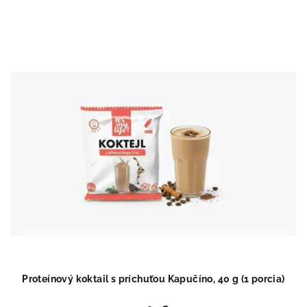
Proteínový koktail s príchuťou Kapučíno, 40 g (1 porcia)