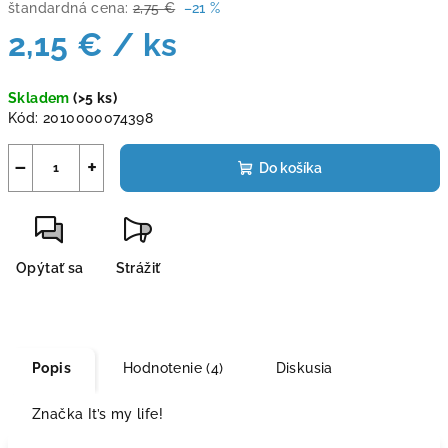
štandardná cena:
2,75 €
–21 %
2,15 €
/ ks
Jednotková
Skladem
(>5 ks)
cena:
Kód:
2010000074398
−
+
Do košíka
Opýtať sa
Strážiť
Popis
Hodnotenie (4)
Diskusia
Značka
It’s my life!