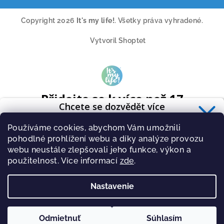
Copyright 2026
It's my life!
. Všetky práva vyhradené.
Vytvoril Shoptet
Přidejte se k více než 17
Chcete se dozvědět více
tisícům odběratelů
o zdravé výživě?
A získavejte pravidelně tipy o novinkách ze světa cvičení a
Používáme cookies, abychom Vám umožnili
Přihlaste se k odběru
newsletteru
.
zdravé stravy.
pohodlné prohlížení webu a díky analýze provozu
webu neustále zlepšovali jeho funkce, výkon a
použitelnost. Více informací
zde
.
Nastavenie
PŘIHLÁSIT
Zásady zpracování osobních údajů
Odmietnuť
Súhlasím
PŘIHLÁSIT SE K ODBĚRU