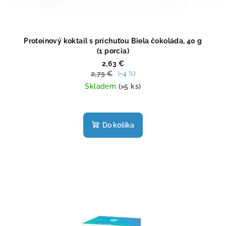
Proteínový koktail s príchuťou Biela čokoláda, 40 g
(1 porcia)
2,63 €
2,75 €
(–4 %)
Skladem
(>5 ks)
Priemerné
hodnotenie
produktu
Do košíka
je
4,4
z
5
hviezdičiek.