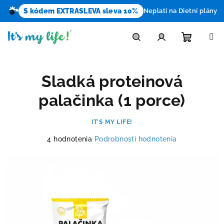
S kódem EXTRASLEVA sleva 10%
Neplatí na Dietní plány
Prejsť
na
obsah
Nákupn
Hľadať
Prihlásenie
Sladká proteinová
košík
palačinka (1 porce)
IT’S MY LIFE!
Priemerné
4 hodnotenia
Podrobnosti hodnotenia
hodnotenie
produktu
je
5,0
z
5
hviezdičiek.