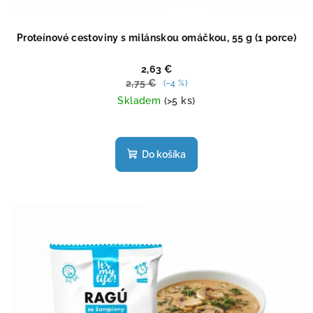
Proteínové cestoviny s milánskou omáčkou, 55 g (1 porce)
2,63 €
2,75 €
(–4 %)
Skladem
(>5 ks)
Priemerné
hodnotenie
produktu
Do košíka
je
4,4
z
5
hviezdičiek.