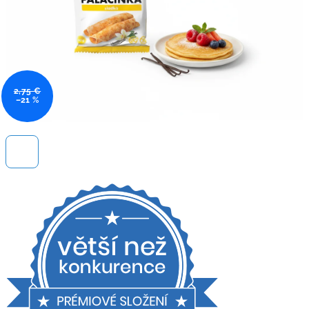
2,75 €
–21 %