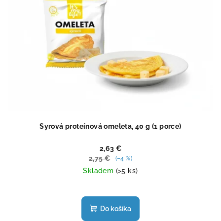
Syrová proteínová omeleta, 40 g (1 porce)
2,63 €
2,75 €
(–4 %)
Skladem
(>5 ks)
Priemerné
hodnotenie
produktu
Do košíka
je