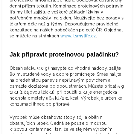
pro redukci hmotnosti. Je nutné dodržovat dostatečný
denní příjem tekutin. Kombinace proteinových potravin
It’s my life! zajišťuje veškeré základní živiny v
potřebném množství na 1 den. Neužívejte bez porady s
lékařem déle než 3 týdny. Doporučujeme pravidelné
konzultace na našich pobočkách po celé ČR. Objednat
se můžete na stránkách
www.itsmylife.cz
.
Jak připravit proteinovou palačinku?
Obsah sáčku (40 g) nasypte do vhodné nádoby, zalijte
80 ml studené vody a dobře promíchejte. Směs nalijte
na předehřátou pánev s nepřilnavým povrchem a
osmažte dozlatova po obou stranách. Můžete přidat 5 g
tuku (1 čajovou lžičku), při použití tuku je energetická
hodnota omelety 965 kJ/231 kcal. Výrobek je určen ke
konzumaci ihned po přípravě.
Výrobek může obsahovat stopy sóji a obilnin
obsahujících lepek. (Jedná se pouze o možnou
křížovou kontaminaci, tzn. že ve stejném výrobním