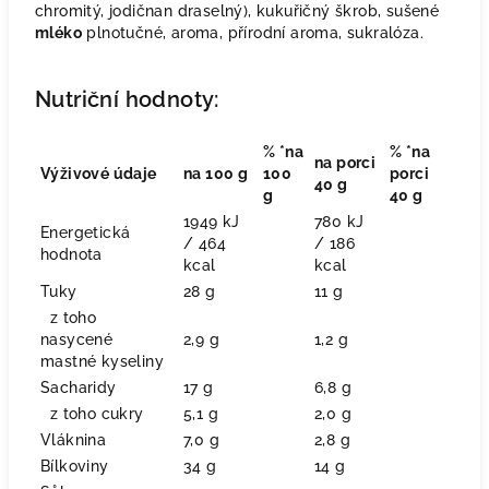
chromitý, jodičnan draselný), kukuřičný škrob, sušené
mléko
plnotučné, aroma, přírodní aroma, sukralóza.
Nutriční hodnoty:
% *na
% *na
na porci
Výživové údaje
na 100 g
100
porci
40 g
g
40 g
1949 kJ
780 kJ
Energetická
/ 464
/ 186
hodnota
kcal
kcal
Tuky
28 g
11 g
z toho
nasycené
2,9 g
1,2 g
mastné kyseliny
Sacharidy
17 g
6,8 g
z toho cukry
5,1 g
2,0 g
Vláknina
7,0 g
2,8 g
Bílkoviny
34 g
14 g