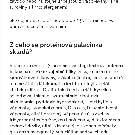
závodě nebo na stejné lince jsou zpracovávány i jiné
suroviny s tímto alergenem).
Skladujte v suchu při teplotě do 25°C, chraňte před
přímým slunečním zářením.
Z čeho se proteinová palačinka
skládá?
Slunečnicový olej (slunečnicový olej, dextróza,
mléčná
bílkovina), sušené
vaječné
bílky 20 %, koncentrát ze
syrovátkové
bílkoviny, vláknina (inulin), směs vitaminů
a minerálních látek (maltodextrin, retinyl-acetát,
cholekalciferol, D-alfa-tokoferyl acetát, kyselina L-
askorbová, thiamin-hydrochlorid, riboflavin,
nikotinamid, pyridoxin hydrochlorid, L-methylfolát
vápenatý, kyanokobalamin, D-biotin, D-pantothenát
vápenatý, citrát draselný, vápenatá sůl kyseliny
trihydrogenfosforečné, oxid hořečnatý, difosforečnan
sodno-železitý, citrát zinečnatý, glukonan měďnatý,
glukonan manganatý, seleničitan sodný, chlorid