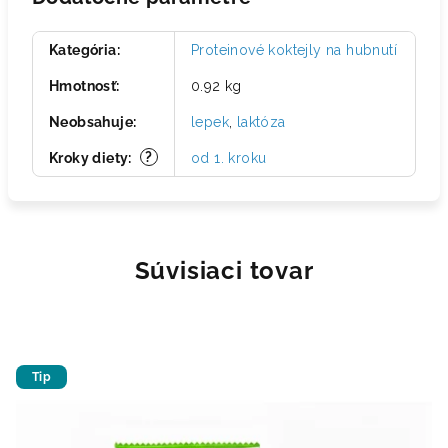
Kategória
:
Proteinové koktejly na hubnutí
Hmotnosť
:
0.92 kg
Neobsahuje
:
lepek
,
laktóza
?
Kroky diety
:
od 1. kroku
Súvisiaci tovar
Tip