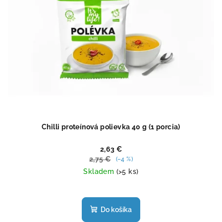
Chilli proteínová polievka 40 g (1 porcia)
2,63 €
2,75 €
(–4 %)
Skladem
(>5 ks)
Priemerné
hodnotenie
produktu
Do košíka
je