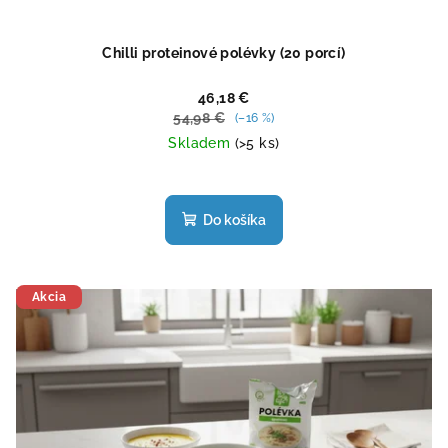
Chilli proteinové polévky (20 porcí)
46,18 €
54,98 €
(–16 %)
Skladem
(>5 ks)
Priemerné
hodnotenie
produktu
Do košíka
je
5,0
z
5
Akcia
hviezdičiek.