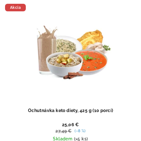
z
5
Akcia
hviezdičiek.
Ochutnávka keto diety, 425 g (10 porcí)
25,06 €
27,49 €
(–8 %)
Skladem
(>5 ks)