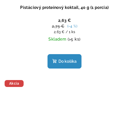
Pistáciový proteínový koktail, 40 g (1 porcia)
2,63 €
2,75 €
(–4 %)
Jednotková
2,63 € / 1 ks
cena:
Skladem
(>5 ks)
Priemerné
hodnotenie
produktu
Do košíka
je
4,5
z
5
Akcia
hviezdičiek.