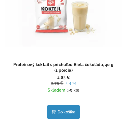
Proteínový koktail s príchuťou Biela čokoláda, 40 g
(1 porcia)
2,63 €
2,75 €
(–4 %)
Skladem
(>5 ks)
Priemerné
hodnotenie
produktu
Do košíka
je
4,4