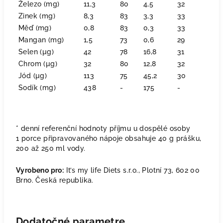
Železo (mg)
11,3
80
4,5
32
Zinek (mg)
8,3
83
3,3
33
Měď (mg)
0,8
83
0,3
33
Mangan (mg)
1,5
73
0,6
29
Selen (µg)
42
78
16,8
31
Chrom (µg)
32
80
12,8
32
Jód (µg)
113
75
45,2
30
Sodík (mg)
438
-
175
-
* denní referenční hodnoty příjmu u dospělé osoby
1 porce připravovaného nápoje obsahuje 40 g prášku,
200 až 250 ml vody.
Vyrobeno pro:
It’s my life Diets s.r.o., Plotní 73, 602 00
Brno. Česká republika.
Dodatočné parametre