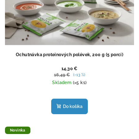
Ochutnávka proteinových polévek, 200 g (5 porcí)
14,30 €
16,49 €
(–13 %)
Skladem
(>5 ks)
Priemerné
hodnotenie
produktu
Do košíka
je
4,4
z
5
Novinka
hviezdičiek.