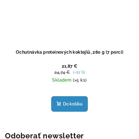
Ochutnávka proteinových koktejlů, 280 g (7 porcí)
21,87 €
24,74 €
(–11 %)
Skladem
(>5 ks)
Priemerné
hodnotenie
produktu
Do košíka
je
4,5
z
5
hviezdičiek.
Odoberať newsletter