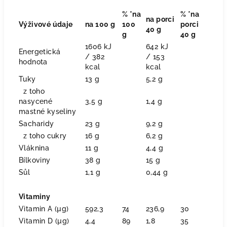
% *na
% *na
na porci
Výživové údaje
na 100 g
100
porci
40 g
g
40 g
1606 kJ
642 kJ
Energetická
/ 382
/ 153
hodnota
kcal
kcal
Tuky
13 g
5,2 g
z toho
nasycené
3,5 g
1,4 g
mastné kyseliny
Sacharidy
23 g
9,2 g
z toho cukry
16 g
6,2 g
Vláknina
11 g
4,4 g
Bílkoviny
38 g
15 g
Sůl
1,1 g
0,44 g
Vitaminy
Vitamin A (µg)
592,3
74
236,9
30
Vitamin D (µg)
4,4
89
1,8
35