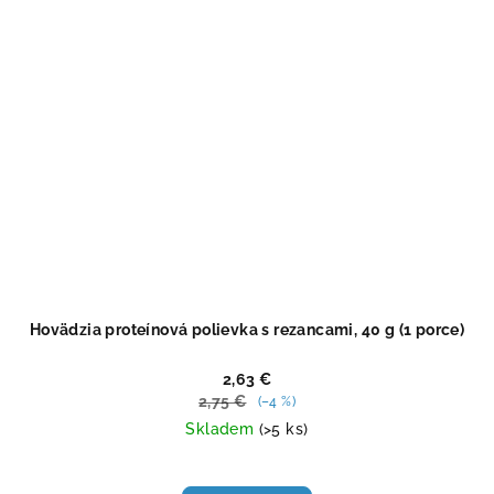
Hovädzia proteínová polievka s rezancami, 40 g (1 porce)
2,63 €
2,75 €
(–4 %)
Skladem
(>5 ks)
Priemerné
hodnotenie