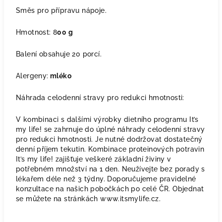
Směs pro přípravu nápoje.
Hmotnost:
8
00 g
Balení obsahuje 20 porcí.
Alergeny:
mléko
Náhrada celodenní stravy pro redukci hmotnosti:
V kombinaci s dalšími výrobky dietního programu It’s
my life! se zahrnuje do úplné náhrady celodenní stravy
pro redukci hmotnosti. Je nutné dodržovat dostatečný
denní příjem tekutin. Kombinace proteinových potravin
It’s my life! zajišťuje veškeré základní živiny v
potřebném množství na 1 den. Neužívejte bez porady s
lékařem déle než 3 týdny. Doporučujeme pravidelné
konzultace na našich pobočkách po celé ČR. Objednat
se můžete na stránkách www.itsmylife.cz.