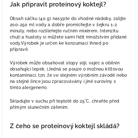
Jak připravit proteinový koktejl?
Obsah sáčku (40 g) nasypte do vhodné nádoby, zalijte
200-250 ml vody a dobře promíchejte v šejkru 1-2
minuty, nebo rozšlehejte ručním mixérem. Intenzitu
chuti a hustoty si můžete sami řídit množstvím přidané
vody.Výrobek je určen ke konzumaci ihned po
přípravě.
Výrobek může obsahovat stopy sóji, vajec a obilnin
obsahující lepek. (Jedná se pouze o možnou křížovou
kontaminaci, tzn. že ve stejném výrobním závodě nebo
na stejné lince jsou zpracovávány i jiné suroviny s
tímto alergenem).
Skladujte v suchu při teplotě do 25°C, chraňte před
přímým slunečním zářením.
Z čeho se proteinový koktejl skládá?