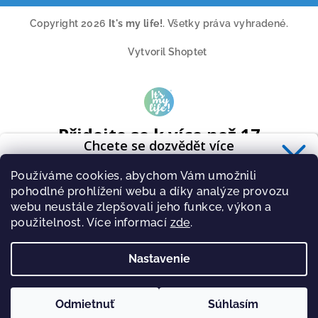
Copyright 2026
It's my life!
. Všetky práva vyhradené.
Vytvoril Shoptet
Přidejte se k více než 17
Chcete se dozvědět více
tisícům odběratelů
o zdravé výživě?
A získavejte pravidelně tipy o novinkách ze světa cvičení a
Používáme cookies, abychom Vám umožnili
Přihlaste se k odběru
newsletteru
.
zdravé stravy.
pohodlné prohlížení webu a díky analýze provozu
webu neustále zlepšovali jeho funkce, výkon a
použitelnost. Více informací
zde
.
Nastavenie
PŘIHLÁSIT
Zásady zpracování osobních údajů
Odmietnuť
Súhlasím
PŘIHLÁSIT SE K ODBĚRU