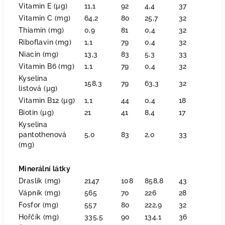
Vitamin E (µg)
11,1
92
4,4
37
Vitamin C (mg)
64,2
80
25,7
32
Thiamin (mg)
0,9
81
0,4
32
Riboflavin (mg)
1,1
79
0,4
32
Niacin (mg)
13,3
83
5,3
33
Vitamin B6 (mg)
1,1
79
0,4
32
Kyselina
158,3
79
63,3
32
listová (µg)
Vitamin B12 (µg)
1,1
44
0,4
18
Biotin (µg)
21
41
8,4
17
Kyselina
pantothenová
5,0
83
2,0
33
(mg)
Minerální látky
Draslík (mg)
2147
108
858,8
43
Vápník (mg)
565
70
226
28
Fosfor (mg)
557
80
222,9
32
Hořčík (mg)
335,5
90
134,1
36