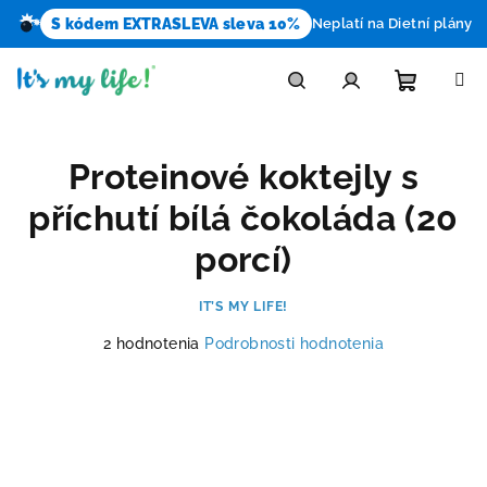
S kódem EXTRASLEVA sleva 10%
Neplatí na Dietní plány
Prejsť
na
obsah
Nákupn
Hľadať
Prihlásenie
Proteinové koktejly s
košík
příchutí bílá čokoláda (20
porcí)
IT’S MY LIFE!
Priemerné
2 hodnotenia
Podrobnosti hodnotenia
hodnotenie
produktu
je
5,0
z
5