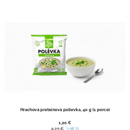
4,9
z
5
hviezdičiek.
Hrachová proteínová polievka, 40 g (1 porce)
1,20 €
2,75 €
(–56 %)