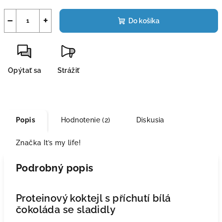
−
+
Do košíka
Opýtať sa
Strážiť
Popis
Hodnotenie (2)
Diskusia
Značka
It’s my life!
Podrobný popis
Proteinový koktejl s příchutí bílá
čokoláda se sladidly