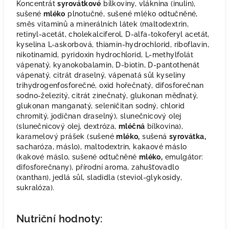
Koncentrát
syrovátkové
bílkoviny, vláknina (inulin),
sušené
mléko
plnotučné, sušené mléko odtučněné,
směs vitaminů a minerálních látek (maltodextrin,
retinyl-acetát, cholekalciferol, D-alfa-tokoferyl acetát,
kyselina L-askorbová, thiamin-hydrochlorid, riboflavin,
nikotinamid, pyridoxin hydrochlorid, L-methylfolát
vápenatý, kyanokobalamin, D-biotin, D-pantothenát
vápenatý, citrát draselný, vápenatá sůl kyseliny
trihydrogenfosforečné, oxid hořečnatý, difosforečnan
sodno-železitý, citrát zinečnatý, glukonan měďnatý,
glukonan manganatý, seleničitan sodný, chlorid
chromitý, jodičnan draselný), slunečnicový olej
(slunečnicový olej, dextróza,
mléčná
bílkovina),
karamelový prášek (sušené
mléko,
sušená
syrovátka,
sacharóza, máslo), maltodextrin, kakaové máslo
(kakové máslo, sušené odtučněné
mléko,
emulgátor:
difosforečnany), přírodní aroma, zahušťovadlo
(xanthan), jedlá sůl, sladidla (steviol-glykosidy,
sukralóza).
Nutriční hodnoty: