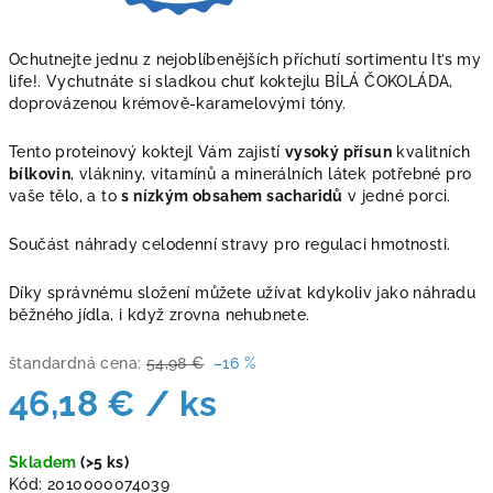
Ochutnejte jednu z nejoblíbenějších příchutí sortimentu It’s my
life!. Vychutnáte si sladkou chuť koktejlu BÍLÁ ČOKOLÁDA,
doprovázenou krémově-karamelovými tóny.
Tento proteinový koktejl Vám zajistí
vysoký přísun
kvalitních
bílkovin
, vlákniny, vitamínů a minerálních látek potřebné pro
vaše tělo, a to
s nízkým obsahem sacharidů
v jedné porci.
Součást náhrady celodenní stravy pro regulaci hmotnosti.
Díky správnému složení můžete užívat kdykoliv jako náhradu
běžného jídla, i když zrovna nehubnete.
štandardná cena:
54,98 €
–16 %
46,18 €
/ ks
Jednotková
Skladem
(>5 ks)
cena:
Kód:
2010000074039