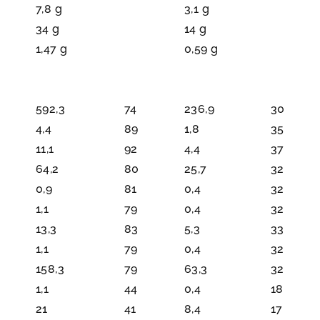
7,8 g
3,1 g
34 g
14 g
1,47 g
0,59 g
592,3
74
236,9
30
4,4
89
1,8
35
11,1
92
4,4
37
64,2
80
25,7
32
0,9
81
0,4
32
1,1
79
0,4
32
13,3
83
5,3
33
1,1
79
0,4
32
158,3
79
63,3
32
1,1
44
0,4
18
21
41
8,4
17