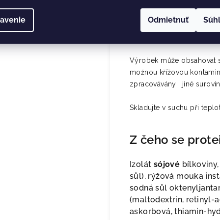
Obsah sáčku (40 g) nasypt
promíchejte. Nechte 3-5 mi
avenie
Odmietnuť
Súh
Intenzitu chuti a hustoty 
konzumaci ihned po přípra
Výrobek může obsahovat st
možnou křížovou kontamina
zpracovávány i jiné surovi
Skladujte v suchu při tepl
Z čeho se prote
Izolát
sójové
bílkoviny, 
sůl), rýžová mouka inst
sodná sůl oktenyljanta
(maltodextrin, retinyl-a
askorbová, thiamin-hydr