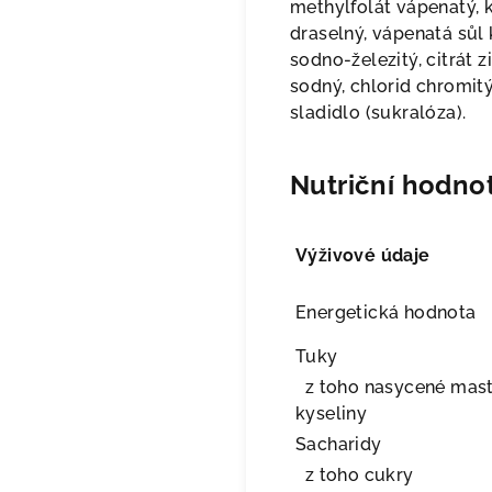
methylfolát vápenatý, 
draselný, vápenatá sůl 
sodno-železitý, citrát
sodný, chlorid chromitý
sladidlo (sukralóza).
Nutriční hodnot
Výživové údaje
Energetická hodnota
Tuky
z toho nasycené mas
kyseliny
Sacharidy
z toho cukry