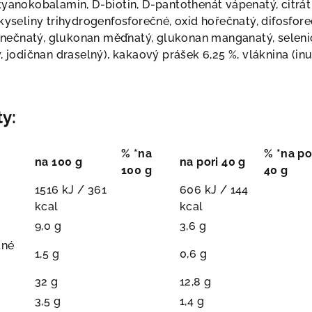
kyanokobalamin, D-biotin, D-pantothenát vápenatý, citrát
kyseliny trihydrogenfosforečné, oxid hořečnatý, difosfor
 zinečnatý, glukonan měďnatý, glukonan manganatý, seleni
, jodičnan draselný), kakaový prášek 6,25 %, vláknina (inul
y:
% *na
% *na po
na 100 g
na pori 40 g
100 g
40 g
1516 kJ / 361
606 kJ / 144
kcal
kcal
9,0 g
3,6 g
tné
1,5 g
0,6 g
32 g
12,8 g
3,5 g
1,4 g