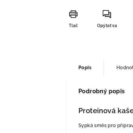
Tlač
Opýtať sa
Popis
Hodnot
Podrobný popis
Proteinová kaše
Sypká směs pro přípra