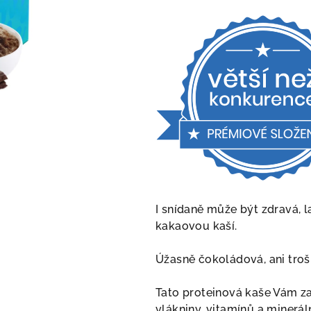
produktu
je
5,0
z
5
hviezdičiek.
I snídaně může být zdravá, 
kakaovou kaší.
Úžasně čokoládová, ani troš
Tato proteinová kaše Vám za
vlákniny, vitamínů a minerál