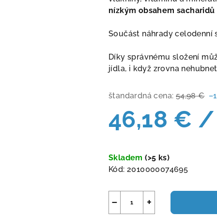
nízkým obsahem sacharidů
Součást náhrady celodenní s
Díky správnému složení můž
jídla, i když zrovna nehubnet
štandardná cena:
54,98 €
–
46,18 €
/
Jednotková
cena:
Skladem
(>5 ks)
Kód:
2010000074695
−
+