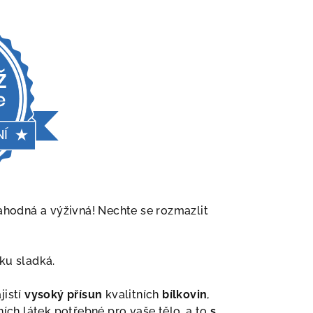
lahodná a výživná! Nechte se rozmazlit
ku sladká.
jistí
vysoký přísun
kvalitních
bílkovin
,
ních látek potřebné pro vaše tělo, a to
s