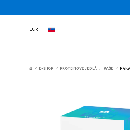
Prejsť
na
EUR
obsah
/
E-SHOP
/
PROTEÍNOVÉ JEDLÁ
/
KAŠE
/
KAKA
DOMOV