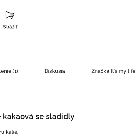
Strážiť
enie (1)
Diskusia
Značka
It’s my life!
 kakaová se sladidly
vu kaše.