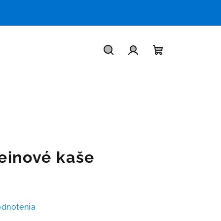
Hľadať
Prihlásenie
Nákupný
košík
einové kaše
odnotenia