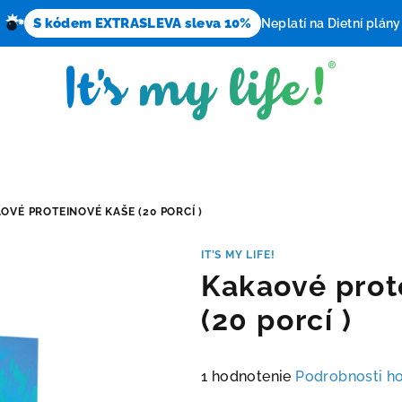
S kódem EXTRASLEVA sleva 10%
Neplatí na Dietní plány
OVÉ PROTEINOVÉ KAŠE (20 PORCÍ )
IT’S MY LIFE!
Kakaové prot
(20 porcí )
Priemerné
1 hodnotenie
Podrobnosti h
hodnotenie