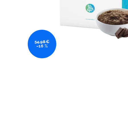
54,98 €
–16 %