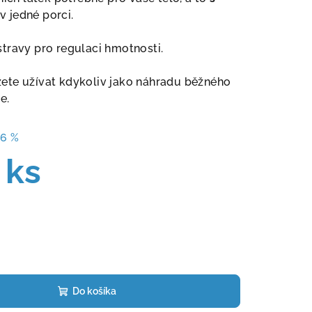
v jedné porci.
travy pro regulaci hmotnosti.
ete užívat kdykoliv jako náhradu běžného
e.
16 %
 ks
Do košíka