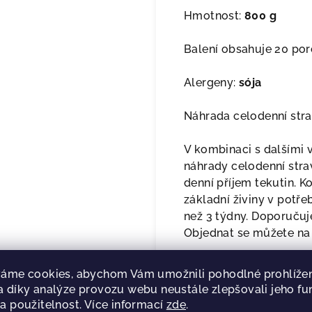
Hmotnost:
800 g
Balení obsahuje 20 porc
Alergeny:
sója
Náhrada celodenní stra
V kombinaci s dalšími v
náhrady celodenní stra
denní příjem tekutin. K
základní živiny v potř
než 3 týdny. Doporučuj
Objednat se můžete na
áme cookies, abychom Vám umožnili pohodlné prohlížen
Jak připravit p
 díky analýze provozu webu neustále zlepšovali jeho fu
a použitelnost. Více informací
zde
.