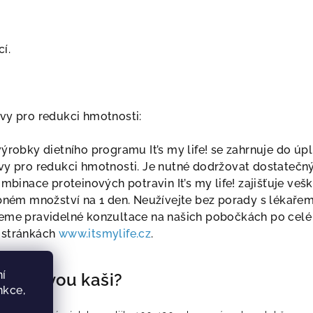
í.
vy pro redukci hmotnosti:
ýrobky dietního programu It’s my life! se zahrnuje do úp
vy pro redukci hmotnosti. Je nutné dodržovat dostatečn
ombinace proteinových potravin It’s my life! zajišťuje veš
ebném množství na 1 den. Neužívejte bez porady s lékaře
eme pravidelné konzultace na našich pobočkách po celé
 stránkách
www.itsmylife.cz
.
í
roteinovou kaši?
nkce,