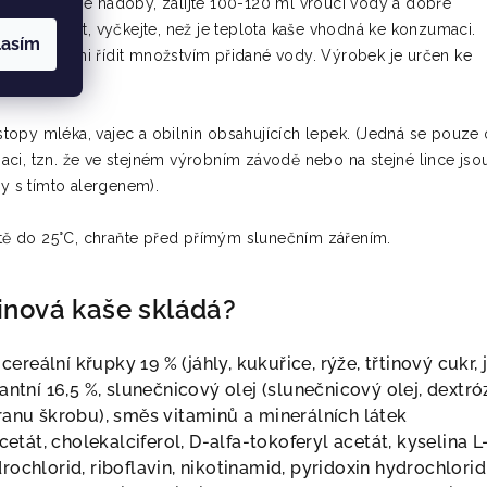
e do vhodné nádoby, zalijte 100-120 ml vroucí vody a dobře
nut bobtnat, vyčkejte, než je teplota kaše vhodná ke konzumaci.
lasím
si můžete sami řídit množstvím přidané vody. Výrobek je určen ke
vě.
opy mléka, vajec a obilnin obsahujících lepek. (Jedná se pouze 
ci, tzn. že ve stejném výrobním závodě nebo na stejné lince jso
ny s tímto alergenem).
otě do 25°C, chraňte před přímým slunečním zářením.
inová kaše skládá?
cereální křupky 19 % (jáhly, kukuřice, rýže, třtinový cukr, 
antní 16,5 %, slunečnicový olej (slunečnicový olej, dextró
ranu škrobu), směs vitaminů a minerálních látek
cetát, cholekalciferol, D-alfa-tokoferyl acetát, kyselina L
ochlorid, riboflavin, nikotinamid, pyridoxin hydrochlorid,