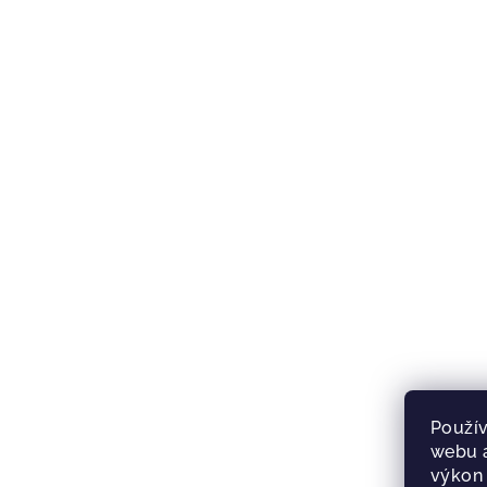
Použív
webu a
výkon 