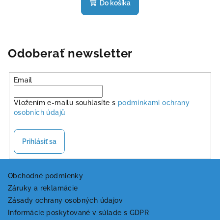
produktu
Do košíka
je
4,6
z
5
hviezdičiek.
Odoberať newsletter
Email
Vložením e-mailu souhlasíte s
podmínkami ochrany
osobních údajů
Prihlásiť sa
Z
á
Obchodné podmienky
Záruky a reklamácie
p
Zásady ochrany osobných údajov
ä
Informácie poskytované v súlade s GDPR