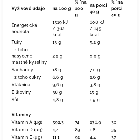
% *na
% *na
na porci
Výživové údaje
na 100 g
100
porci
40 g
g
40 g
1519 kJ
608 kJ
Energetická
/ 362
/ 145
hodnota
kcal
kcal
Tuky
13 g
5,2 g
z toho
nasycené
2,2 g
0,9 g
mastné kyseliny
Sacharidy
18 g
7,0 g
z toho cukry
6,6 g
2,6 g
Vláknina
9,6 g
3,8 g
Bílkoviny
38 g
15 g
Sůl
4,8 g
1,9 g
Vitaminy
Vitamin A (µg)
592,3
74
236,9
30
Vitamin D (µg)
4,4
89
1,8
35
Vitamin E (µg)
11,1
92
4,4
37