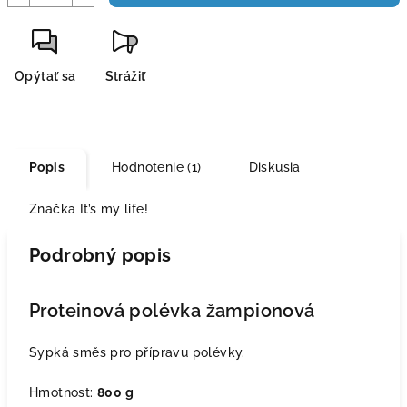
Opýtať sa
Strážiť
Popis
Hodnotenie (1)
Diskusia
Značka
It’s my life!
Podrobný popis
Proteinová polévka žampionová
Sypká směs pro přípravu polévky.
Hmotnost:
800 g