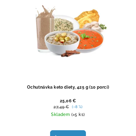
Ochutnávka keto diety, 425 g (10 porcí)
25,06 €
27,49 €
(–8 %)
Skladem
(>5 ks)
Priemerné
hodnotenie