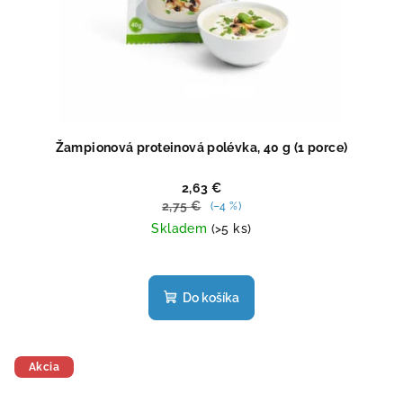
Žampionová proteinová polévka, 40 g (1 porce)
2,63 €
2,75 €
(–4 %)
Skladem
(>5 ks)
Priemerné
hodnotenie
produktu
Do košíka
je
5,0
z
5
Akcia
hviezdičiek.