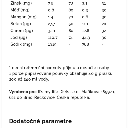
Zinek (mg)
7,8
78
3,1
31
Měď (mg)
0,8
80
0,3
30
Mangan (mg)
1,4
70
0,6
30
Selen (µg)
27,7
50
11,1
20
Chrom (µg)
32,1
80
12,8
32
Jód (µg)
110,7
74
44,3
30
Sodík (mg)
1919
-
768
-
* denní referenční hodnoty příjmu u dospělé osoby
1 porce připravované polévky obsahuje 40 g prášku,
200 až 240 ml vody.
Vyrobeno pro:
It’s my life Diets s.r.o., Maříkova 1899/1,
621 00 Brno-Řečkovice, Česká republika.
Dodatočné parametre