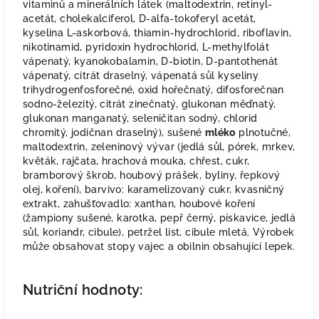
vitaminů a minerálních látek (maltodextrin, retinyl-
acetát, cholekalciferol, D-alfa-tokoferyl acetát,
kyselina L-askorbová, thiamin-hydrochlorid, riboflavin,
nikotinamid, pyridoxin hydrochlorid, L-methylfolát
vápenatý, kyanokobalamin, D-biotin, D-pantothenát
vápenatý, citrát draselný, vápenatá sůl kyseliny
trihydrogenfosforečné, oxid hořečnatý, difosforečnan
sodno-železitý, citrát zinečnatý, glukonan měďnatý,
glukonan manganatý, seleničitan sodný, chlorid
chromitý, jodičnan draselný), sušené
mléko
plnotučné,
maltodextrin, zeleninový vývar (jedlá sůl, pórek, mrkev,
květák, rajčata, hrachová mouka, chřest, cukr,
bramborový škrob, houbový prášek, byliny, řepkový
olej, koření), barvivo: karamelizovaný cukr, kvasničný
extrakt, zahušťovadlo: xanthan, houbové koření
(žampiony sušené, karotka, pepř černý, pískavice, jedlá
sůl, koriandr, cibule), petržel list, cibule mletá. Výrobek
může obsahovat stopy vajec a obilnin obsahující lepek.
Nutriční hodnoty: