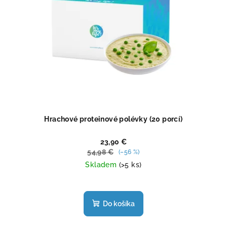
Hrachové proteinové polévky (20 porcí)
23,90 €
54,98 €
(–56 %)
Skladem
(>5 ks)
Priemerné
hodnotenie
produktu
Do košíka
je
5,0