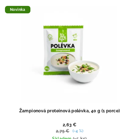
z
5
Novinka
hviezdičiek.
Žampionová proteinová polévka, 40 g (1 porce)
2,63 €
2,75 €
(–4 %)
Skladem
(>5 ks)