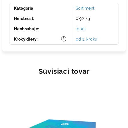
Kategória
:
Sortiment
Hmotnosť
:
0.92 kg
Neobsahuje
:
lepek
?
Kroky diety
:
od 1. kroku
Súvisiaci tovar