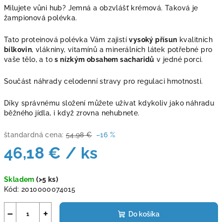
Milujete vůni hub? Jemná a obzvlášť krémová. Taková je
žampionová polévka.
Tato proteinová polévka Vám zajistí
vysoký přísun
kvalitních
bílkovin
, vlákniny, vitamínů a minerálních látek potřebné pro
vaše tělo, a to
s nízkým obsahem sacharidů
v jedné porci.
Součást náhrady celodenní stravy pro regulaci hmotnosti.
Díky správnému složení můžete užívat kdykoliv jako náhradu
běžného jídla, i když zrovna nehubnete.
štandardná cena:
54,98 €
–16 %
46,18 €
/ ks
Jednotková
Skladem
(>5 ks)
cena:
Kód:
2010000074015
−
+
Do košíka