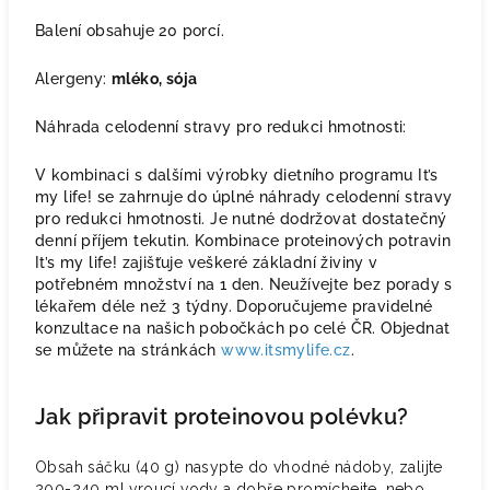
Balení obsahuje 20 porcí.
Alergeny:
mléko, sója
Náhrada celodenní stravy pro redukci hmotnosti:
V kombinaci s dalšími výrobky dietního programu It’s
my life! se zahrnuje do úplné náhrady celodenní stravy
pro redukci hmotnosti. Je nutné dodržovat dostatečný
denní příjem tekutin. Kombinace proteinových potravin
It’s my life! zajišťuje veškeré základní živiny v
potřebném množství na 1 den. Neužívejte bez porady s
lékařem déle než 3 týdny. Doporučujeme pravidelné
konzultace na našich pobočkách po celé ČR. Objednat
se můžete na stránkách
www.itsmylife.cz
.
Jak připravit proteinovou polévku?
Obsah sáčku (40 g) nasypte do vhodné nádoby, zalijte
200-240 ml vroucí vody a dobře promíchejte, nebo