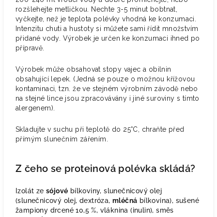
rozšlehejte metličkou. Nechte 3-5 minut bobtnat,
vyčkejte, než je teplota polévky vhodná ke konzumaci.
Intenzitu chuti a hustoty si můžete sami řídit množstvím
přidané vody. Výrobek je určen ke konzumaci ihned po
přípravě.
Výrobek může obsahovat stopy vajec a obilnin
obsahující lepek. (Jedná se pouze o možnou křížovou
kontaminaci, tzn. že ve stejném výrobním závodě nebo
na stejné lince jsou zpracovávány i jiné suroviny s tímto
alergenem).
Skladujte v suchu při teplotě do 25°C, chraňte před
přímým slunečním zářením.
Z čeho se proteinová polévka skládá?
Izolát ze
sójové
bílkoviny, slunečnicový olej
(slunečnicový olej, dextróza,
mléčná
bílkovina), sušené
žampiony drcené 10,5 %, vláknina (inulin), směs