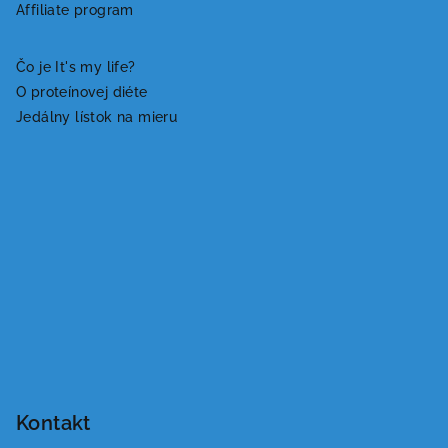
t
Affiliate program
i
e
Čo je It's my life?
O proteínovej diéte
Jedálny lístok na mieru
Kontakt