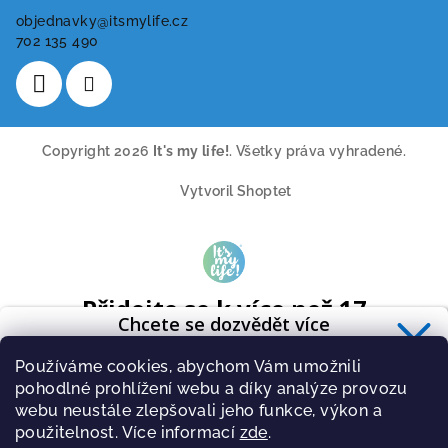
objednavky
@
itsmylife.cz
702 135 490
Copyright 2026
It's my life!
. Všetky práva vyhradené.
Vytvoril Shoptet
Přidejte se k více než 17
Chcete se dozvědět více
tisícům odběratelů
o zdravé výživě?
A získavejte pravidelně tipy o novinkách ze světa cvičení a
Používáme cookies, abychom Vám umožnili
Přihlaste se k odběru
newsletteru
.
zdravé stravy.
pohodlné prohlížení webu a díky analýze provozu
webu neustále zlepšovali jeho funkce, výkon a
použitelnost. Více informací
zde
.