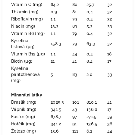
Vitamin C (mg)
64,2
80
25,7
32
Thiamin (mg)
0,9
81
0,4
32
Riboflavin (mg)
1,1
79
0,4
32
Niacin (mg)
13,3
83
5,3
33
Vitamin B6 (mg)
1,1
79
0,4
32
Kyselina
158,3
79
63,3
32
listová (µg)
Vitamin B12 (µg)
1,1
44
0,4
18
Biotin (µg)
21
41
8,4
17
Kyselina
pantothenová
5
83
2,0
33
(mg)
Minerální látky
Draslík (mg)
2025,3
101
810,1
41
Vápník (mg)
341,5
43
136,6
17
Fosfor (mg)
678,7
97
271,5
39
Hořčík (mg)
341,2
91
136,5
36
Železo (mg)
15,6
111
6,2
44