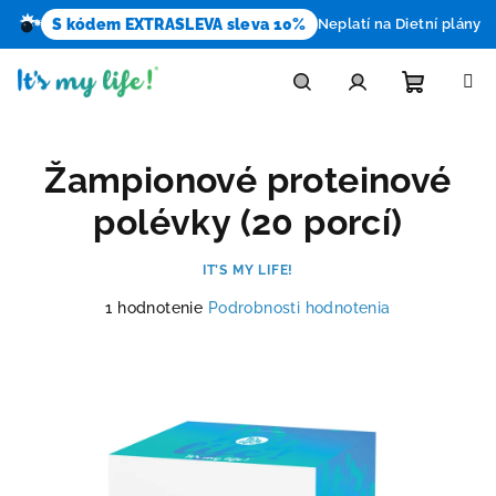
S kódem EXTRASLEVA sleva 10%
Neplatí na Dietní plány
Prejsť
na
obsah
Nákupn
Hľadať
Prihlásenie
Žampionové proteinové
košík
polévky (20 porcí)
IT’S MY LIFE!
Priemerné
1 hodnotenie
Podrobnosti hodnotenia
hodnotenie
produktu
je
5,0
z
5
hviezdičiek.