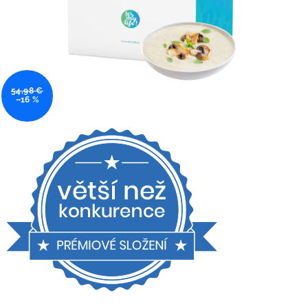
54,98 €
–16 %