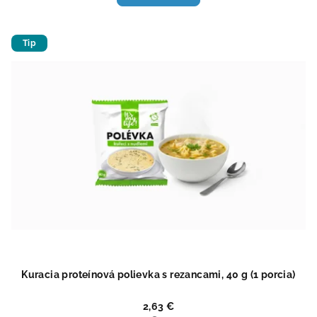
4,5
z
5
Tip
hviezdičiek.
Kuracia proteínová polievka s rezancami, 40 g (1 porcia)
2,63 €