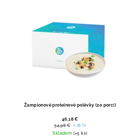
Žampionové proteinové polévky (20 porcí)
46,18 €
54,98 €
(–16 %)
Skladem
(>5 ks)