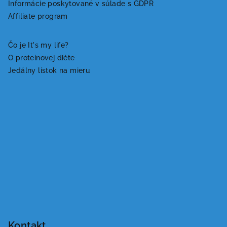
Informácie poskytované v súlade s GDPR
t
Affiliate program
i
e
Čo je It's my life?
O proteínovej diéte
Jedálny lístok na mieru
Kontakt