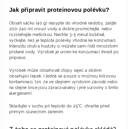
Jak připravit proteinovou polévku?
Obsah sáčku (40 g) nasypte do vhodné nádoby, zalijte
200-240 ml vroucí vody a dobře promíchejte, nebo
rozšlehejte metličkou. Nechte 3-5 minut bobtnat,
vyčkejte, než je teplota polévky vhodná ke konzumaci.
Intenzitu chuti a hustoty si můžete sami řídit množstvím
přidané vody. Výrobek je určen ke konzumaci ihned po
přípravě.
Výrobek může obsahovat stopy vajec a obilnin
obsahující lepek. (Jedná se pouze o možnou křížovou
kontaminaci, tzn. že ve stejném výrobním závodě nebo
na stejné lince jsou zpracovávány i jiné suroviny s tímto
alergenem).
Skladujte v suchu při teplotě do 25°C, chraňte před
přímým slunečním zářením.