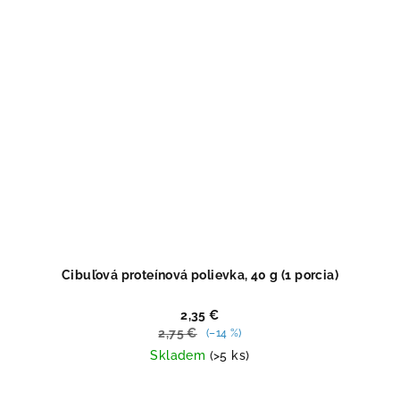
Cibuľová proteínová polievka, 40 g (1 porcia)
2,35 €
2,75 €
(–14 %)
Skladem
(>5 ks)
Priemerné