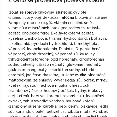
Z čeho se proteinová polévka skládá?
Izolát ze
sójové
bílkoviny, slunečnicový olej
(slunečnicový olej, dextróza,
mléčná
bílkovina), sušené
žampiony drcené 10,5 %, vláknina (inulin), směs
vitaminů a minerálních látek (maltodextrin, retinyl-
acetát, cholekalciferol, D-alfa-tokoferyl acetát,
kyselina L-askorbová, thiamin-hydrochlorid, riboflavin,
nikotinamid, pyridoxin hydrochlorid, L-methylfolát
vápenatý, kyanokobalamin, D-biotin, D-pantothenát
vápenatý, citrát draselný, vápenatá sůl kyseliny
trihydrogenfosforečné, oxid hořečnatý, difosforečnan
sodno-železitý, citrát zinečnatý, glukonan měďnatý,
glukonan manganatý, seleničitan sodný, chlorid
chromitý, jodičnan draselný), sušené
mléko
plnotučné,
maltodextrin, zeleninový vývar (jedlá sůl, pórek, mrkev,
květák, rajčata, hrachová mouka, chřest, cukr,
bramborový škrob, houbový prášek, byliny, řepkový
olej, koření), barvivo: karamelizovaný cukr, kvasničný
extrakt, zahušťovadlo: xanthan, houbové koření
(žampiony sušené, karotka, pepř černý, pískavice, jedlá
sůl, koriandr, cibule), petržel list, cibule mletá. Výrobek
může obsahovat stopy vajec a obilnin obsahující lepek.