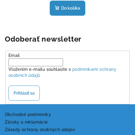
hodnotenie
produktu
Do košíka
je
4,8
z
5
hviezdičiek.
Odoberať newsletter
Email
Vložením e-mailu souhlasíte s
podmínkami ochrany
osobních údajů
Prihlásiť sa
Z
á
Obchodné podmienky
Záruky a reklamácie
p
Zásady ochrany osobných údajov
ä