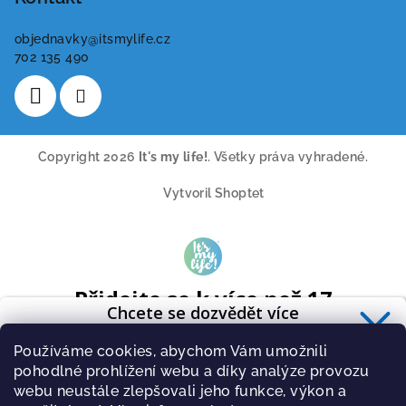
objednavky
@
itsmylife.cz
702 135 490
Copyright 2026
It's my life!
. Všetky práva vyhradené.
Vytvoril Shoptet
Přidejte se k více než 17
Chcete se dozvědět více
tisícům odběratelů
o zdravé výživě?
A získavejte pravidelně tipy o novinkách ze světa cvičení a
Používáme cookies, abychom Vám umožnili
Přihlaste se k odběru
newsletteru
.
zdravé stravy.
pohodlné prohlížení webu a díky analýze provozu
webu neustále zlepšovali jeho funkce, výkon a