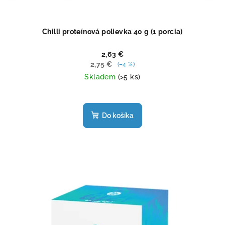
Chilli proteínová polievka 40 g (1 porcia)
2,63 €
2,75 €
(–4 %)
Skladem
(>5 ks)
Priemerné
hodnotenie
produktu
Do košíka
je
4,9
z
5
hviezdičiek.