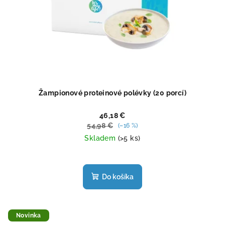
Žampionové proteinové polévky (20 porcí)
46,18 €
54,98 €
(–16 %)
Skladem
(>5 ks)
Priemerné
hodnotenie
produktu
Do košíka
je
5,0
z
5
Novinka
hviezdičiek.