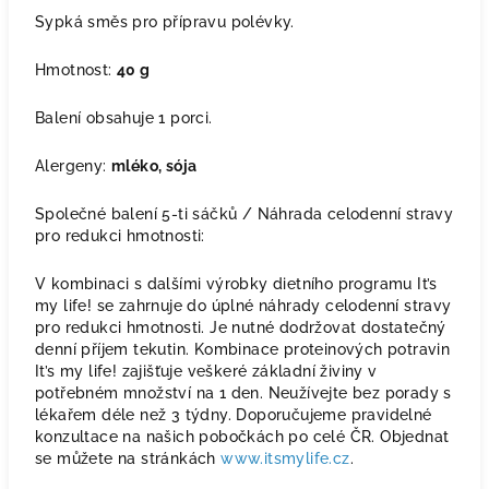
Sypká směs pro přípravu polévky.
Hmotnost:
40 g
Balení obsahuje 1 porci.
Alergeny:
mléko, sója
Společné balení 5-ti sáčků / Náhrada celodenní stravy
pro redukci hmotnosti:
V kombinaci s dalšími výrobky dietního programu It’s
my life! se zahrnuje do úplné náhrady celodenní stravy
pro redukci hmotnosti. Je nutné dodržovat dostatečný
denní příjem tekutin. Kombinace proteinových potravin
It’s my life! zajišťuje veškeré základní živiny v
potřebném množství na 1 den. Neužívejte bez porady s
lékařem déle než 3 týdny. Doporučujeme pravidelné
konzultace na našich pobočkách po celé ČR. Objednat
se můžete na stránkách
www.itsmylife.cz
.