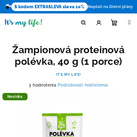
S kódem EXTRASLEVA sleva 10%
Neplatí na Dietní plány
Prejsť
na
obsah
Nákupn
Hľadať
Prihlásenie
Žampionová proteinová
košík
polévka, 40 g (1 porce)
IT’S MY LIFE!
Priemerné
3 hodnotenia
Podrobnosti hodnotenia
hodnotenie
produktu
Novinka
je
5,0
z
5
hviezdičiek.