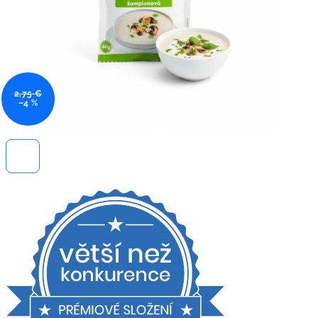
2,75 €
–4 %