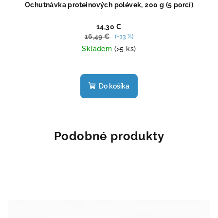
Ochutnávka proteinových polévek, 200 g (5 porcí)
14,30 €
16,49 €
(–13 %)
Skladem
(>5 ks)
Priemerné
hodnotenie
produktu
Do košíka
je
4,4
z
5
hviezdičiek.
Podobné produkty