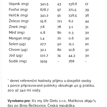
Vápník (mg)
341,5
43
136,6
17
Fosfor (mg)
678,7
97
271,5
39
Hořčík (mg)
341,2
91
136,5
36
Železo (mg)
15,6
111
6,2
44
Zinek (mg)
7,8
78
3,1
31
Měď (mg)
0,8
80
0,3
30
Mangan (mg)
1,4
70
0,6
30
Selen (µg)
27,7
50
11,1
20
Chrom (µg)
32,1
80
12,8
32
Jód (µg)
110,7
74
44,3
30
Sodík (mg)
1919
-
768
-
* denní referenční hodnoty příjmu u dospělé osoby
1 porce připravované polévky obsahuje 40 g prášku,
200 až 240 ml vody.
Vyrobeno pro:
It’s my life Diets s.r.o., Maříkova 1899/1,
621 00 Brno-Řečkovice, Česká republika.