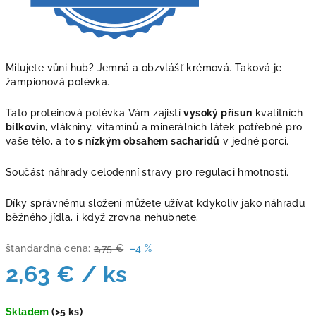
Milujete vůni hub? Jemná a obzvlášť krémová. Taková je
žampionová polévka.
Tato proteinová polévka Vám zajistí
vysoký přísun
kvalitních
bílkovin
, vlákniny, vitamínů a minerálních látek potřebné pro
vaše tělo, a to
s nízkým obsahem sacharidů
v jedné porci.
Součást náhrady celodenní stravy pro regulaci hmotnosti.
Díky správnému složení můžete užívat kdykoliv jako náhradu
běžného jídla, i když zrovna nehubnete.
štandardná cena:
2,75 €
–4 %
2,63 €
/ ks
Jednotková
Skladem
(>5 ks)
cena: