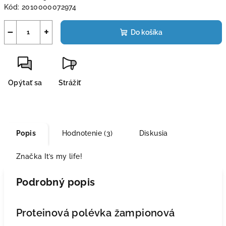
Kód:
2010000072974
−
+
Do košíka
Opýtať sa
Strážiť
Popis
Hodnotenie (3)
Diskusia
Značka
It’s my life!
Podrobný popis
Proteinová polévka žampionová