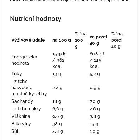
Nutriční hodnoty:
% *na
% *na
na porci
Výživové údaje
na 100 g
100
porci
40 g
g
40 g
1519 kJ
608 kJ
Energetická
/ 362
/ 145
hodnota
kcal
kcal
Tuky
13 g
5,2 g
z toho
nasycené
2,2 g
0,9 g
mastné kyseliny
Sacharidy
18 g
7,0 g
z toho cukry
6,6 g
2,6 g
Vláknina
9,6 g
3,8 g
Bílkoviny
38 g
15 g
Sůl
4,8 g
1,9 g