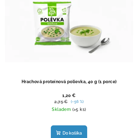
Hrachová proteínová polievka, 40 g (1 porce)
1,20 €
2,75 €
(–56 %)
Skladem
(>5 ks)
Priemerné
hodnotenie
produktu
Do košíka
je