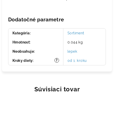
Dodatočné parametre
Kategória
:
Sortiment
Hmotnosť
:
0.044 kg
Neobsahuje
:
lepek
?
Kroky diety
:
od 1. kroku
Súvisiaci tovar