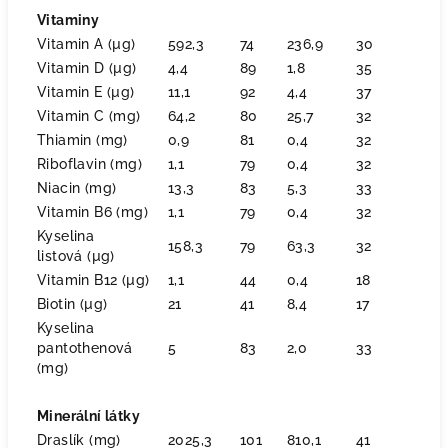
Vitaminy
Vitamin A (µg)
592,3
74
236,9
30
Vitamin D (µg)
4,4
89
1,8
35
Vitamin E (µg)
11,1
92
4,4
37
Vitamin C (mg)
64,2
80
25,7
32
Thiamin (mg)
0,9
81
0,4
32
Riboflavin (mg)
1,1
79
0,4
32
Niacin (mg)
13,3
83
5,3
33
Vitamin B6 (mg)
1,1
79
0,4
32
Kyselina
158,3
79
63,3
32
listová (µg)
Vitamin B12 (µg)
1,1
44
0,4
18
Biotin (µg)
21
41
8,4
17
Kyselina
pantothenová
5
83
2,0
33
(mg)
Minerální látky
Draslík (mg)
2025,3
101
810,1
41